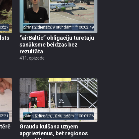
03:27
pirms 2 dienām, 9 stundām
00:02:49
lsts
“airBaltic” obligāciju turētāju
sanāksme beidzas bez
rezultāta
411. epizode
02:21
pirms 5 dienām, 10 stundām
00:01:36
 tērē
Graudu kulšana uzņem
apgriezienus, bet reģionos