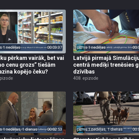
s 1 nedēļas
00:03:37
pirms 1 nedēļas
00:
iku pērkam vairāk, bet vai
Latvijā pirmajā Simulācij
o cenu grozs” tiešām
centrā mediķi trenēsies g
zina kopējo čeku?
dzīvības
epizode
408. epizode
s 1 nedēļas, 1 dienas
00:02:53
pirms 1 nedēļas, 1 dienas
00: