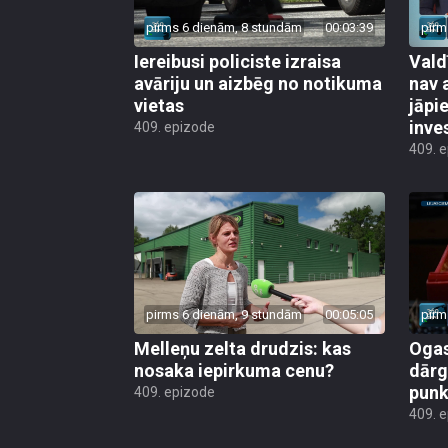
pirms 6 dienām, 8 stundām
00:03:39
pirm
Iereibusi policiste izraisa
Vald
avāriju un aizbēg no notikuma
nav 
vietas
jāpi
inve
409. epizode
409. 
pirms 6 dienām, 9 stundām
00:05:05
pirm
Melleņu zelta drudzis: kas
Ogas
nosaka iepirkuma cenu?
dārg
punk
409. epizode
409. 