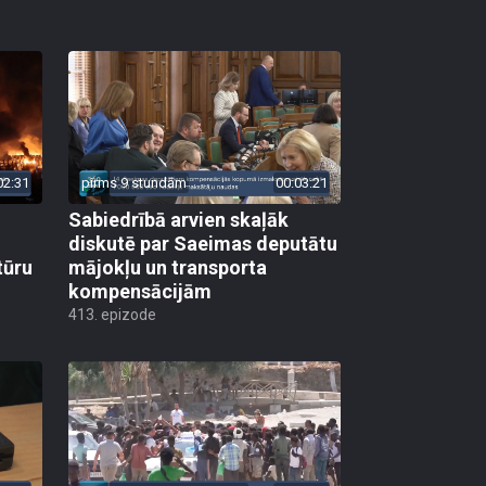
02:31
pirms 9 stundām
00:03:21
Sabiedrībā arvien skaļāk
diskutē par Saeimas deputātu
tūru
mājokļu un transporta
kompensācijām
413. epizode