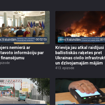
s 9 stundām
00:02:03
pirms 9 stundām
00:
jers nemierā ar
Krievija jau atkal raidījusi
tavoto informāciju par
ballistiskās raķetes pret
finansējumu
Ukrainas civilo infrastruk
un dzīvojamajām mājām
epizode
413. epizode