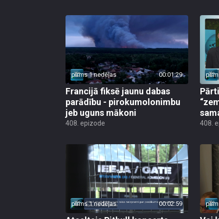
pirms 1 nedēļas
00:01:29
pirm
Francijā fiksē jaunu dabas
Pārt
parādību - pirokumolonimbu
“zem
jeb uguns mākoni
sama
408. epizode
408. 
pirms 1 nedēļas
00:02:59
pirm