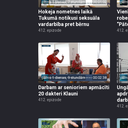
pirms 1 dienas, 7 stundām
00:01:02
pirm
Hokeja nometnes laikā
Vien
Tukumā notikusi seksuāla
robe
vardarbība pret bērnu
“Pāt
412. epizode
412. 
pirms 1 dienas, 9 stundām
00:02:38
pirm
Darbam ar senioriem apmācīti
Ungā
20 dakteri Klauni
apdr
darb
412. epizode
412. 