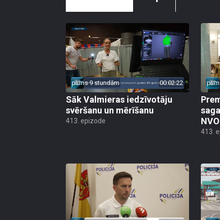
pirms 9 stundām
00:02:22
pirm
Sāk Valmieras iedzīvotāju
Prem
svēršanu un mērīšanu
saga
NVO 
413. epizode
413. 