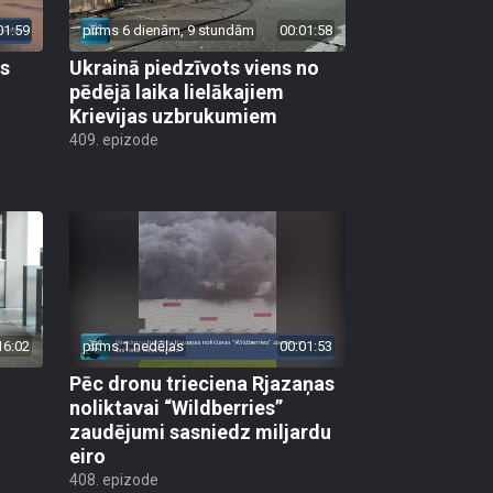
01:59
pirms 6 dienām, 9 stundām
00:01:58
as
Ukrainā piedzīvots viens no
pēdējā laika lielākajiem
Krievijas uzbrukumiem
409. epizode
16:02
pirms 1 nedēļas
00:01:53
Pēc dronu trieciena Rjazaņas
noliktavai “Wildberries”
zaudējumi sasniedz miljardu
eiro
408. epizode