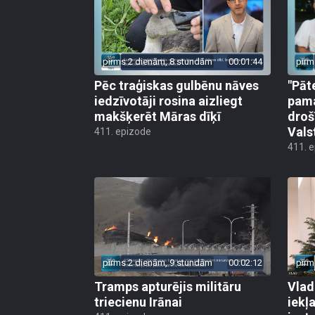
pirms 2 dienām, 8 stundām
00:01:44
pirm
Pēc traģiskas gulbēnu nāves
"Pāt
iedzīvotāji rosina aizliegt
pama
makšķerēt Māras dīķī
droš
Vals
411. epizode
411. 
pirms 2 dienām, 9 stundām
00:02:12
pirm
Tramps apturējis militāru
Vlad
triecienu Irānai
iekļ