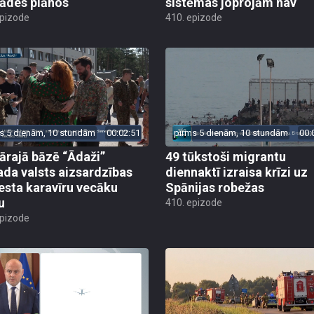
rādes plānos
sistēmas joprojām nav
epizode
410. epizode
s 5 dienām, 10 stundām
00:02:51
pirms 5 dienām, 10 stundām
00:
tārajā bāzē “Ādaži”
49 tūkstoši migrantu
ada valsts aizsardzības
diennaktī izraisa krīzi uz
esta karavīru vecāku
Spānijas robežas
u
410. epizode
epizode