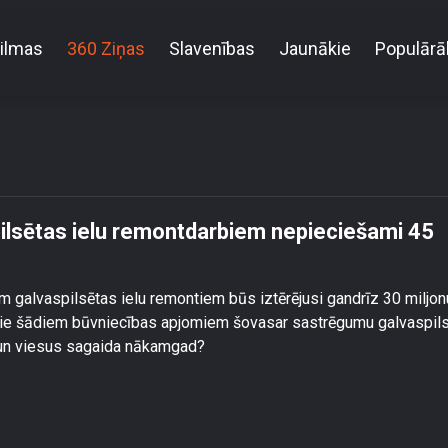
ilmas
360 Ziņas
Slavenības
Jaunākie
Populārā
mgad galvaspilsētas ielu remontdarbiem nepieciešam
lsētas ielu remontdarbiem nepieciešami 45
galvaspilsētas ielu remontiem būs iztērējusi gandrīz 30 miljo
ka pie šādiem būvniecības apjomiem šovasar sastrēgumu galvaspil
s un viesus sagaida nākamgad?