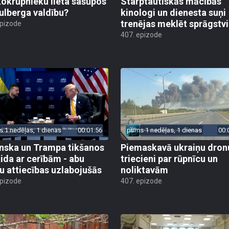
kokrūpnieku lieta sašūpos
Starptautiskās mācībās
Kulberga valdību?
kinologi un dienesta suņi
trenējas meklēt sprāgstvi
epizode
407. epizode
s 1 nedēļas, 1 dienas
00:01:56
pirms 1 nedēļas, 1 dienas
00:
nska un Trampa tikšanos
Piemaskavā ukraiņu dron
ida ar cerībām - abu
triecieni par rūpnīcu un
ru attiecības uzlabojušās
noliktavām
epizode
407. epizode