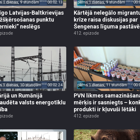
s 1 dienas, 9 stundām
00:02:13
pirms 1 dienas, 9 stundām
00:
īgo Latvijas-Baltkrievijas
Kārtējā nelegālo migrant
žšķērsošanas punktu
krīze raisa diskusijas par
ernieki” neslēgs
Šengenas līguma pastāv
epizode
412. epizode
s 1 dienas, 10 stundām
00:02:24
pirms 1 dienas, 11 stundām
00:
rijā un Rumānijā
PVN likmes samazināšan
audēta valsts energotīklu
mērķis ir sasniegts – kon
ība
produkti ir kļuvuši lētāki
epizode
412. epizode