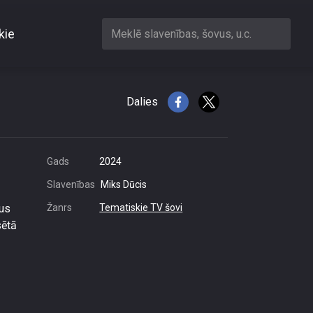
kie
Meklē slavenības, šovus, u.c.
i 45 miljoni eiro
Dalies
Gads
2024
Slavenības
Miks Dūcis
nus
Žanrs
Tematiskie TV šovi
sētā