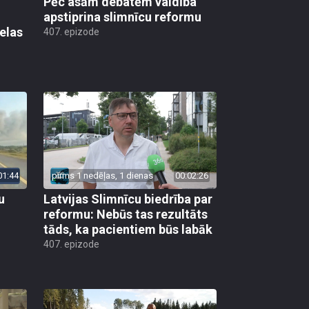
Pēc asām debatēm valdība
apstiprina slimnīcu reformu
elas
407. epizode
01:44
pirms 1 nedēļas, 1 dienas
00:02:26
u
Latvijas Slimnīcu biedrība par
reformu: Nebūs tas rezultāts
tāds, ka pacientiem būs labāk
407. epizode