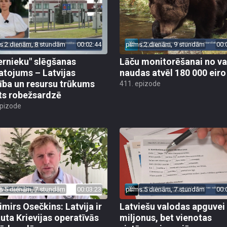
s 2 dienām, 8 stundām
00:02:44
pirms 2 dienām, 9 stundām
00:
ernieku" slēgšanas
Lāču monitorēšanai no va
tojums – Latvijas
naudas atvēl 180 000 eiro
ība un resursu trūkums
411. epizode
ts robežsardzē
epizode
s 5 dienām, 7 stundām
00:03:23
pirms 5 dienām, 7 stundām
00:
imirs Osečkins: Latvija ir
Latviešu valodas apguvei
auta Krievijas operatīvās
miljonus, bet vienotas