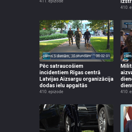
izst
411. epizode
410. 
pirms 5 dienām, 10 stundām
00:02:01
pirm
Pēc satraucošiem
Mili
incidentiem Rīgas centrā
aizv
Latvijas Aizsargu organizācija
dien
dodas ielu apgaitās
dien
410. epizode
410. 