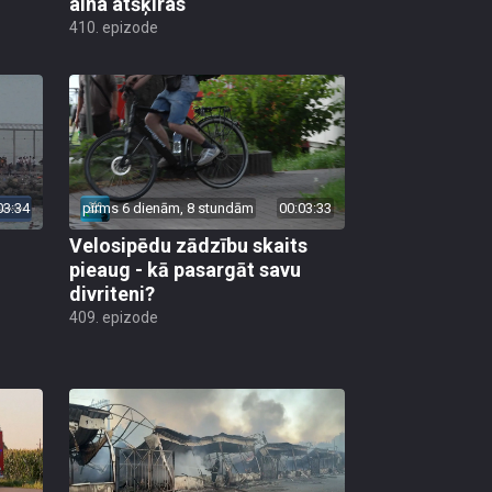
aina atšķiras
410. epizode
03:34
pirms 6 dienām, 8 stundām
00:03:33
Velosipēdu zādzību skaits
pieaug - kā pasargāt savu
divriteni?
409. epizode