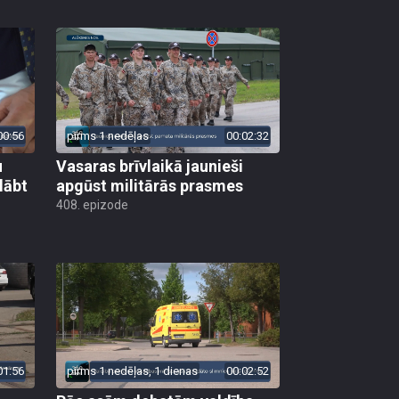
00:56
pirms 1 nedēļas
00:02:32
u
Vasaras brīvlaikā jaunieši
lābt
apgūst militārās prasmes
408. epizode
01:56
pirms 1 nedēļas, 1 dienas
00:02:52