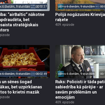
s 6 dienām, 9 stundām
00:02:27
pirms 6 dienām, 9 stundām
00:
ība: “airBaltic” nākotne
Polijā nogāzusies Krievij
apdraudēta, bet
raķete
esaista stratēģiskais
409. epizode
stors
epizode
s 6 dienām, 9 stundām
00:02:49
pirms 6 dienām, 9 stundām
00:
 un sēnes šogad
Ruks: Policisti ir tāda pati
ākas, bet uzpirkšanas
sabiedrība kā pārējie - ar
tos to krietni mazāk
savām problēmām un
emocijām
epizode
409. epizode