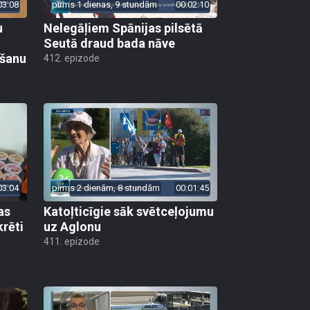
03:08
pirms 1 dienas, 9 stundām
00:02:10
u
Nelegāļiem Spānijas pilsētā
Seutā draud bada nāve
ēšanu
412. epizode
03:04
pirms 2 dienām, 8 stundām
00:01:45
as
Katoļticīgie sāk svētceļojumu
krēti
uz Aglonu
411. epizode