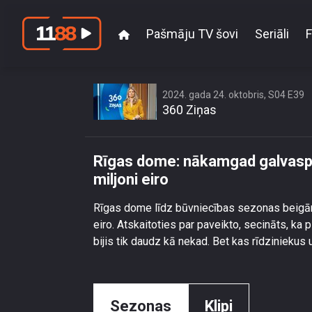
Pašmāju TV šovi
Seriāli
F
Rīgas dome: nāka
2024. gada 24. oktobris, S04 E39
360 Ziņas
Rīgas dome: nākamgad galvaspi
miljoni eiro
Rīgas dome līdz būvniecības sezonas beigām 
eiro. Atskaitoties par paveikto, secināts, 
bijis tik daudz kā nekad. Bet kas rīdzinieku
Sezonas
Klipi