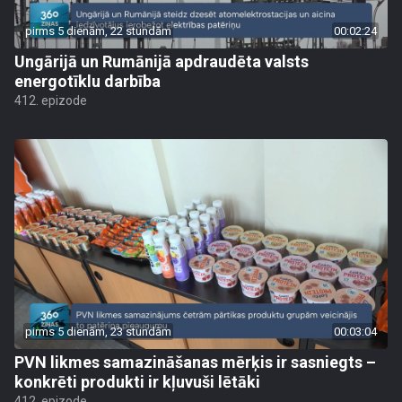
pirms 5 dienām, 22 stundām
00:02:24
Ungārijā un Rumānijā apdraudēta valsts
energotīklu darbība
412. epizode
pirms 5 dienām, 23 stundām
00:03:04
PVN likmes samazināšanas mērķis ir sasniegts –
konkrēti produkti ir kļuvuši lētāki
412. epizode