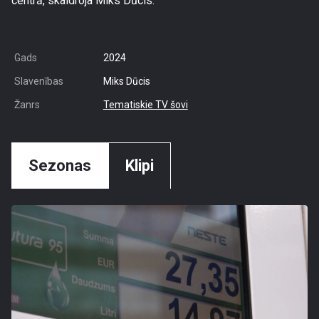
centrā, skaidroja Miks Dūcis.
Gads
2024
Slavenības
Miks Dūcis
Žanrs
Tematiskie TV šovi
Sezonas
Klipi