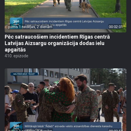
pirms 1 nedēļas, 2 dienām
00:02:01
Pēc satraucošiem incidentiem Rīgas centrā
Latvijas Aizsargu organizācija dodas ielu
apgaitās
410. epizode