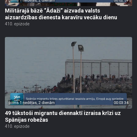
pirms 1 nedēļas, 2 dienām
00:02:51
Militārajā bāzē “Ādaži” aizvada valsts
aizsardzības dienesta karavīru vecāku dienu
410. epizode
pirms 1 nedēļas, 2 dienām
00:03:34
49 tūkstoši migrantu diennaktī izraisa krīzi uz
Spānijas robežas
410. epizode