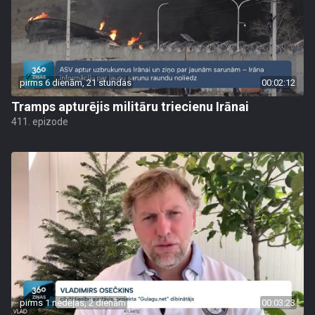
pirms 6 dienām, 21 stundas
00:02:12
Tramps apturējis militāru triecienu Irānai
411. epizode
pirms 1 nedēļas, 2 dienām
00:03:23