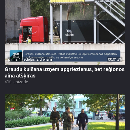
pirms 1 nedēļas, 2 dienām
00:01:36
Graudu kulšana uzņem apgriezienus, bet reģionos
aina atšķiras
410. epizode