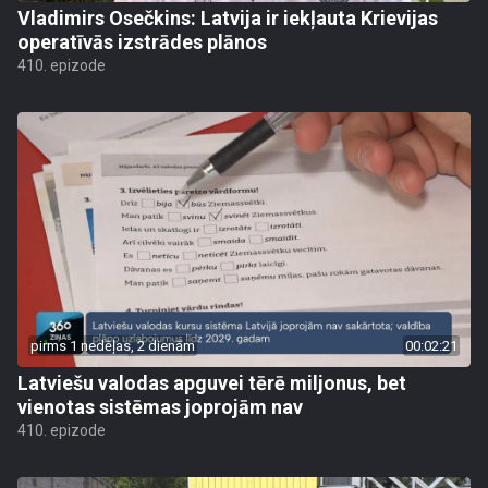
Vladimirs Osečkins: Latvija ir iekļauta Krievijas
operatīvās izstrādes plānos
410. epizode
pirms 1 nedēļas, 2 dienām
00:02:21
Latviešu valodas apguvei tērē miljonus, bet
vienotas sistēmas joprojām nav
410. epizode