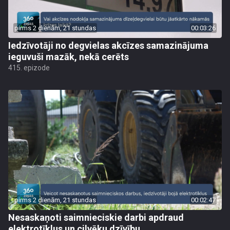
pirms 2 dienām, 21 stundas
00:03:26
Iedzīvotāji no degvielas akcīzes samazinājuma
ieguvuši mazāk, nekā cerēts
415. epizode
pirms 2 dienām, 21 stundas
00:02:47
Nesaskaņoti saimnieciskie darbi apdraud
elektrotīklus un cilvēku dzīvību