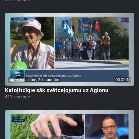
pirms 6 dienām, 20 stundām
00:01:45
Katoļticīgie sāk svētceļojumu uz Aglonu
411. epizode