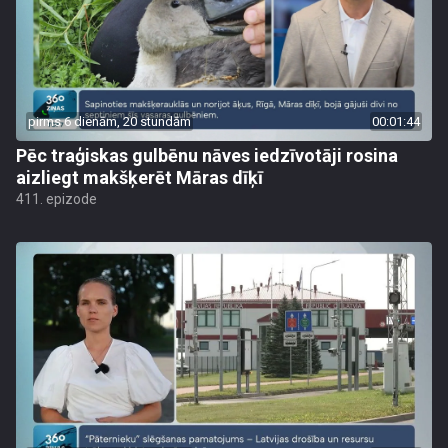
pirms 6 dienām, 20 stundām
00:01:44
Pēc traģiskas gulbēnu nāves iedzīvotāji rosina
aizliegt makšķerēt Māras dīķī
411. epizode