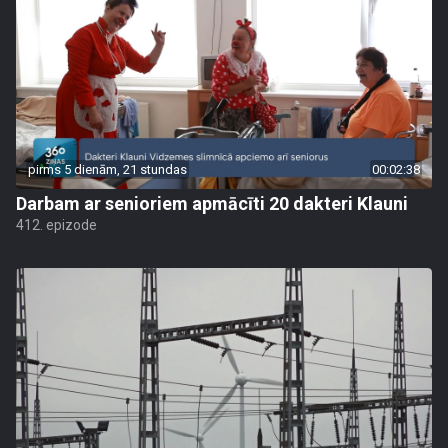
pirms 5 dienām, 21 stundas
00:02:38
Darbam ar senioriem apmācīti 20 dakteri Klauni
412. epizode