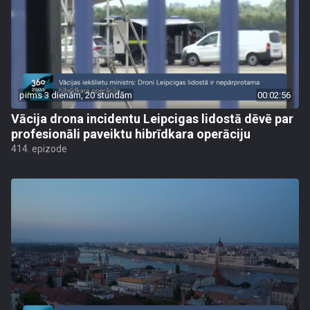
pirms 3 dienām, 20 stundām
00:02:56
Vācija drona incidentu Leipcigas lidostā dēvē par
profesionāli paveiktu hibrīdkara operāciju
414. epizode