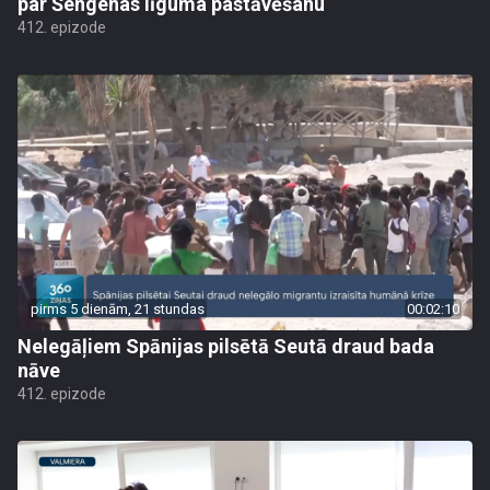
par Šengenas līguma pastāvēšanu
412. epizode
pirms 5 dienām, 21 stundas
00:02:10
Nelegāļiem Spānijas pilsētā Seutā draud bada
nāve
412. epizode