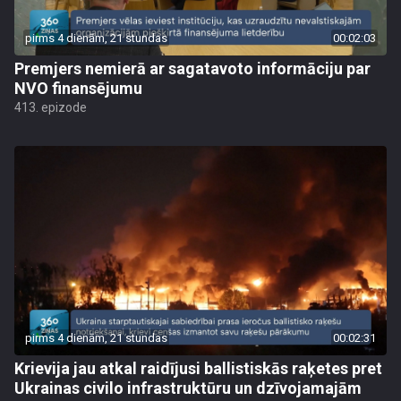
pirms 4 dienām, 21 stundas
00:02:03
Premjers nemierā ar sagatavoto informāciju par
NVO finansējumu
413. epizode
pirms 4 dienām, 21 stundas
00:02:31
Krievija jau atkal raidījusi ballistiskās raķetes pret
Ukrainas civilo infrastruktūru un dzīvojamajām