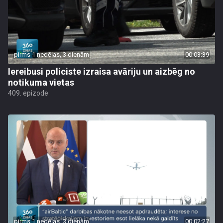
pirms 1 nedēļas, 3 dienām
00:03:39
Iereibusi policiste izraisa avāriju un aizbēg no
notikuma vietas
409. epizode
pirms 1 nedēļas, 3 dienām
00:02:27