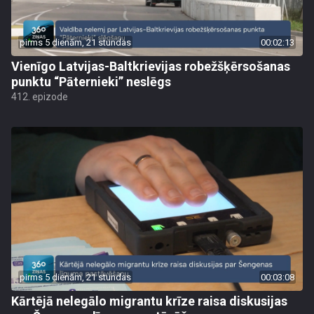
pirms 5 dienām, 21 stundas
00:02:13
Vienīgo Latvijas-Baltkrievijas robežšķērsošanas
punktu “Pāternieki” neslēgs
412. epizode
pirms 5 dienām, 21 stundas
00:03:08
Kārtējā nelegālo migrantu krīze raisa diskusijas