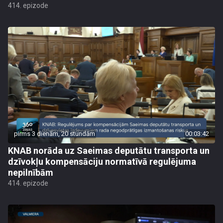
414. epizode
pirms 3 dienām, 20 stundām
00:03:42
KNAB norāda uz Saeimas deputātu transporta un
dzīvokļu kompensāciju normatīvā regulējuma
nepilnībām
414. epizode