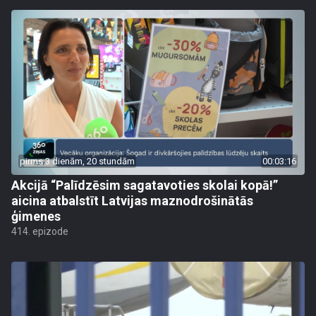
pirms 3 dienām, 20 stundām
00:03:16
Akcijā “Palīdzēsim sagatavoties skolai kopā!”
aicina atbalstīt Latvijas maznodrošinātās
ģimenes
414. epizode