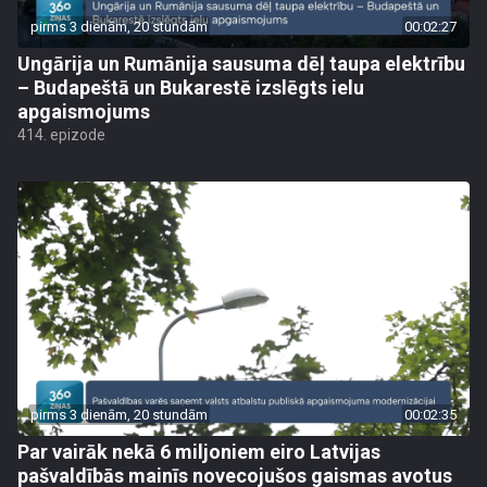
pirms 3 dienām, 20 stundām
00:02:27
Ungārija un Rumānija sausuma dēļ taupa elektrību
– Budapeštā un Bukarestē izslēgts ielu
apgaismojums
414. epizode
pirms 3 dienām, 20 stundām
00:02:35
Par vairāk nekā 6 miljoniem eiro Latvijas
pašvaldībās mainīs novecojušos gaismas avotus