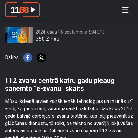
112 zvanu centrā katru gadu pieaug
saņemto “e-zvanu” skaits
2024. gada 16. septembris, S04 E10
360 Ziņas
Dalies
112 zvanu centrā katru gadu pieaug
saņemto “e-zvanu” skaits
Mūsu ikdienā arvien vairāk ienāk tehnoloģijas un mainās arī
veidi, kā piemēram, varam izsaukt palīdzību. Jau kopš 2017.
gada Latvijā darbojas e-zvanu sistēma, kas ļauj piezvanīt uz
glābšanas dienestu, tā teikt, pa taisno no avarējā iekļuvušas
automašīnas salona. Cik šādu zvanu saņem 112 zvanu