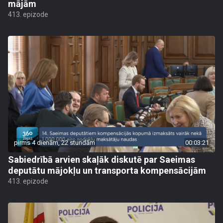
mājām
413. epizode
pirms 4 dienām, 22 stundām
00:03:21
Sabiedrībā arvien skaļāk diskutē par Saeimas
deputātu mājokļu un transporta kompensācijām
413. epizode