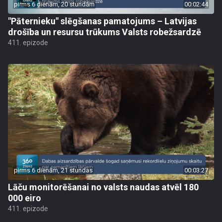
pirms 6 dienām, 20 stundām
00:02:44
"Pāternieku" slēgšanas pamatojums – Latvijas
drošība un resursu trūkums Valsts robežsardzē
411. epizode
pirms 6 dienām, 21 stundas
00:03:27
Lāču monitorēšanai no valsts naudas atvēl 180
000 eiro
411. epizode