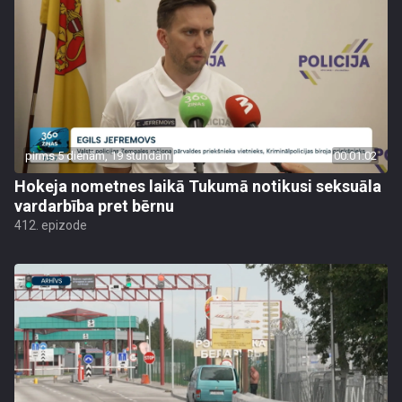
pirms 5 dienām, 19 stundām
00:01:02
Hokeja nometnes laikā Tukumā notikusi seksuāla
vardarbība pret bērnu
412. epizode