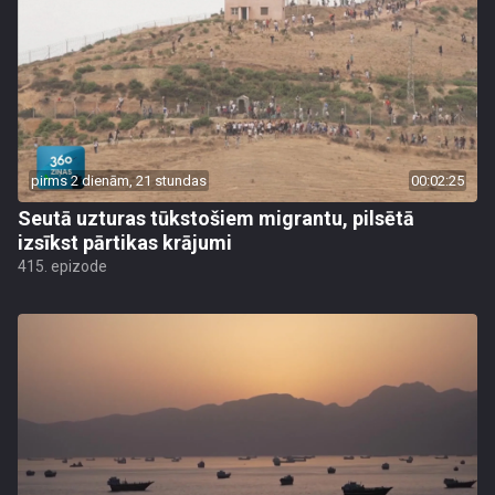
pirms 2 dienām, 21 stundas
00:02:25
Seutā uzturas tūkstošiem migrantu, pilsētā
izsīkst pārtikas krājumi
415. epizode