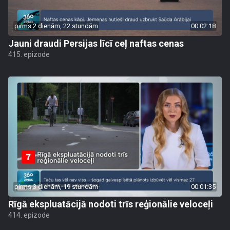
pirms 2 dienām, 22 stundām
00:02:18
Jauni draudi Persijas līcī ceļ naftas cenas
415. epizode
pirms 3 dienām, 19 stundām
00:01:35
Rīgā ekspluatācijā nodoti trīs reģionālie veloceļi
414. epizode