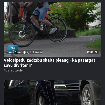
pirms 1 nedēļas, 3 dienām
00:03:33
Velosipēdu zādzību skaits pieaug - kā pasargāt
savu divriteni?
409. epizode