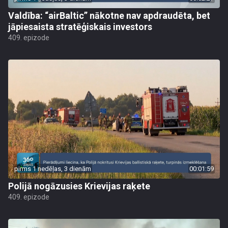
Valdība: “airBaltic” nākotne nav apdraudēta, bet
jāpiesaista stratēģiskais investors
409. epizode
pirms 1 nedēļas, 3 dienām
00:01:59
Polijā nogāzusies Krievijas raķete
409. epizode