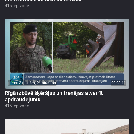
415. epizode
pirms 2 dienām, 21 stundas
00:02:11
Rīgā izbūvē šķēršļus un trenējas atvairīt
apdraudējumu
415. epizode