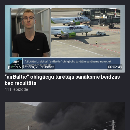
pirms 6 dienām, 21 stundas
00:02:49
“airBaltic” obligāciju turētāju sanāksme beidzas
bez rezultāta
411. epizode