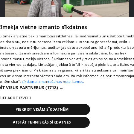
pirms 1 nedēļas, 3 dienām
00:05:05
 tīmekļa vietne izmanto sīkdatnes
Melleņu zelta drudzis: kas nosaka iepirkuma
 tīmekļa vietnē tiek izmantotas sīkdatnes, lai nodrošinātu un uzlabotu tīmek
cenu?
nes darbību., nosūtītu personalizētu reklāmu un satura ģenerēšanai, veiktu
āmas un satura mērījumus, auditorijas datu apkopošanu, kā arī produktu izst
409. epizode
zlabošanu. Zemāk sniedzam informāciju par visām sīkdatnēm, kuras tiek
ntotas mūsu tīmekļa vietnēs. Sīkdatnes var atšķirties atkarībā no apmeklētā
rneta vietnes sadaļas. Lietotājam jebkurā brīdī ir iespēja piekrist, atteikties va
īt savu piekrišanu. Piekrišanas sniegšana, kā arī tās atsaukšana vai mainīša
ecas uz visām interneta vietnes sadaļām. Vairāk informācijas par izmantotaj
atnēm skatīt
sīkdatņu izmantošanas noteikumos.
ĪT VISUS PARTNERUS
(1718) →
PIELĀGOT IZVĒLI
PIEKRIST VISĀM SĪKDATNĒM
ATSTĀT TEHNISKĀS SĪKDATNES
pirms 1 nedēļas, 3 dienām
00:02:49