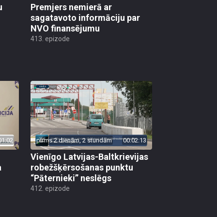
u
Premjers nemierā ar
sagatavoto informāciju par
NVO finansējumu
413. epizode
01:02
pirms 2 dienām, 2 stundām
00:02:13
Vienīgo Latvijas-Baltkrievijas
a
robežšķērsošanas punktu
“Pāternieki” neslēgs
412. epizode