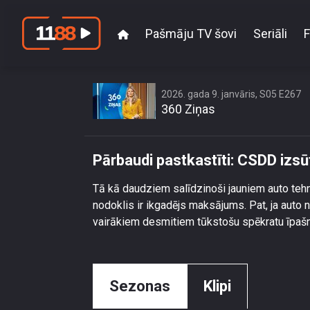
Pašmāju TV šovi
Seriāli
F
Pārbaudi 
2026. gada 9. janvāris, S05 E267
360 Ziņas
Pārbaudi pastkastīti: CSDD izs
Tā kā daudziem salīdzinoši jauniem auto tehn
nodoklis ir ikgadējs maksājums. Pat, ja auto
vairākiem desmitiem tūkstošu spēkratu īpašni
Sezonas
Klipi