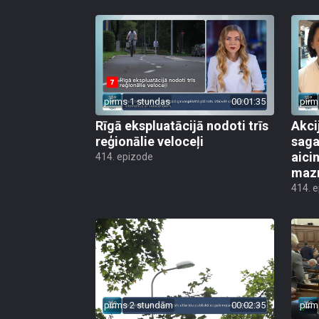
pirms 1 stundas
00:01:35
pirm
Rīgā ekspluatācijā nodoti trīs
Akci
reģionālie veloceļi
saga
aicin
414. epizode
mazn
414. 
pirms 2 stundām
00:02:35
pirm