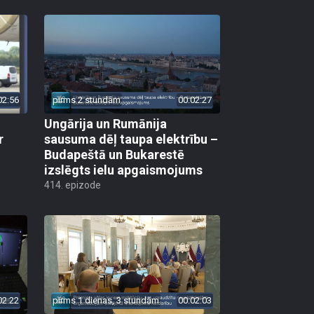
02:56
pirms 2 stundām
00:02:27
Ungārija un Rumānija
r
sausuma dēļ taupa elektrību –
Budapeštā un Bukarestē
izslēgts ielu apgaismojums
414. epizode
02:22
pirms 1 dienas, 3 stundām
00:02:03