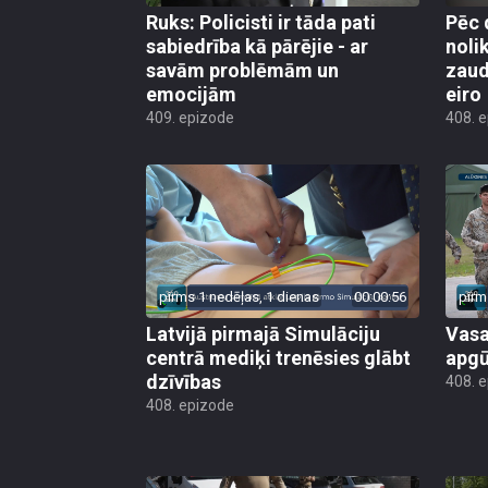
Ruks: Policisti ir tāda pati
Pēc 
sabiedrība kā pārējie - ar
noli
savām problēmām un
zaud
emocijām
eiro
409. epizode
408. 
pirms 1 nedēļas, 1 dienas
00:00:56
pirm
Latvijā pirmajā Simulāciju
Vasa
centrā mediķi trenēsies glābt
apgū
dzīvības
408. 
408. epizode