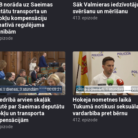
 norāda uz Saeimas
Sāk Valmieras iedzīvotāj
tātu transporta un
svēršanu un mērīšanu
okļu kompensāciju
413. epizode
atīvā regulējuma
lnībām
epizode
s 1 dienas, 3 stundām
00:03:21
pirms 2 dienām, 1 stundas
00:
edrībā arvien skaļāk
Hokeja nometnes laikā
utē par Saeimas deputātu
Tukumā notikusi seksuāl
kļu un transporta
vardarbība pret bērnu
pensācijām
412. epizode
epizode