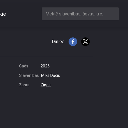
kie
Meklē slavenības, šovus, u.c.
u parādiem
Dalies
Gads
2026
Slavenības
Miks Dūcis
Žanrs
Ziņas