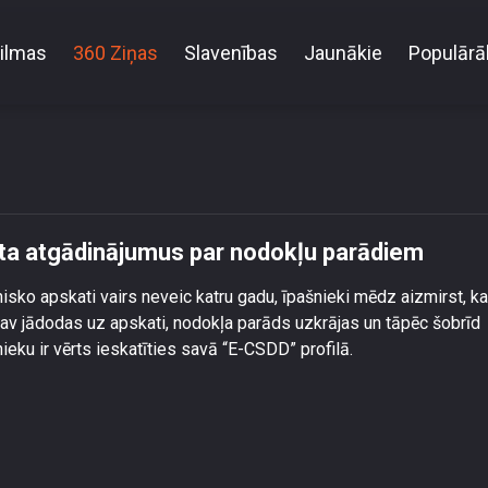
ilmas
360 Ziņas
Slavenības
Jaunākie
Populārā
pastkastīti: CSDD izsūta atgādinājumus par nodokļ
ūta atgādinājumus par nodokļu parādiem
isko apskati vairs neveic katru gadu, īpašnieki mēdz aizmirst, ka
 nav jādodas uz apskati, nodokļa parāds uzkrājas un tāpēc šobrīd
eku ir vērts ieskatīties savā “E-CSDD” profilā.