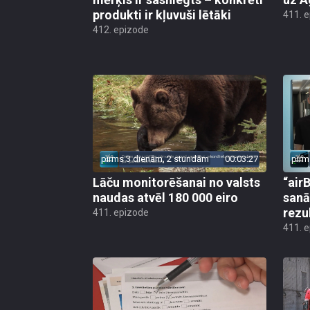
produkti ir kļuvuši lētāki
411. 
412. epizode
pirms 3 dienām, 2 stundām
00:03:27
pirm
Lāču monitorēšanai no valsts
“airB
naudas atvēl 180 000 eiro
sanā
rezu
411. epizode
411. 