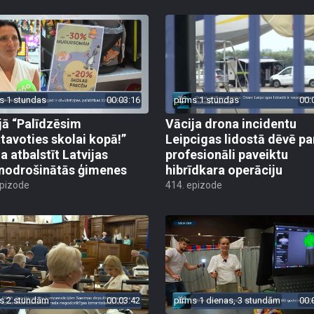
s 1 stundas
00:03:16
pirms 1 stundas
00:
jā “Palīdzēsim
Vācija drona incidentu
tavoties skolai kopā!”
Leipcigas lidostā dēvē pa
a atbalstīt Latvijas
profesionāli paveiktu
odrošinātās ģimenes
hibrīdkara operāciju
epizode
414. epizode
s 2 stundām
00:03:42
pirms 1 dienas, 3 stundām
00: