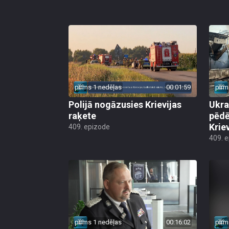
pirms 1 nedēļas
00:01:59
pirm
Polijā nogāzusies Krievijas
Ukra
raķete
pēdē
Krie
409. epizode
409. 
pirms 1 nedēļas
00:16:02
pirm