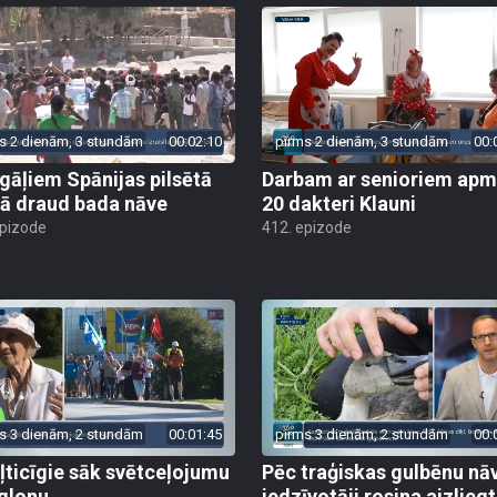
s 2 dienām, 3 stundām
00:02:10
pirms 2 dienām, 3 stundām
00:
gāļiem Spānijas pilsētā
Darbam ar senioriem apm
ā draud bada nāve
20 dakteri Klauni
epizode
412. epizode
s 3 dienām, 2 stundām
00:01:45
pirms 3 dienām, 2 stundām
00:
ļticīgie sāk svētceļojumu
Pēc traģiskas gulbēnu nā
glonu
iedzīvotāji rosina aizliegt