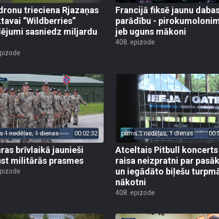
dronu trieciena Rjazaņas
Francijā fiksē jaunu daba
ktavai “Wildberries”
parādību - pirokumoloni
ējumi sasniedz miljardu
jeb uguns mākoni
408. epizode
epizode
s 1 nedēļas, 1 dienas
00:02:32
pirms 1 nedēļas, 1 dienas
00:
ras brīvlaikā jaunieši
Atceltais Pitbull koncerts
st militārās prasmes
raisa neizpratni par pas
un iegādāto biļešu turpm
epizode
nākotni
408. epizode