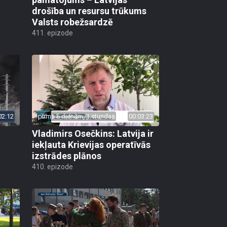
drošība un resursu trūkums
Valsts robežsardzē
411. epizode
02:12
pirms 6 dienām, 1 stundas
00:03:23
Vladimirs Osečkins: Latvija ir
iekļauta Krievijas operatīvās
izstrādes plānos
410. epizode