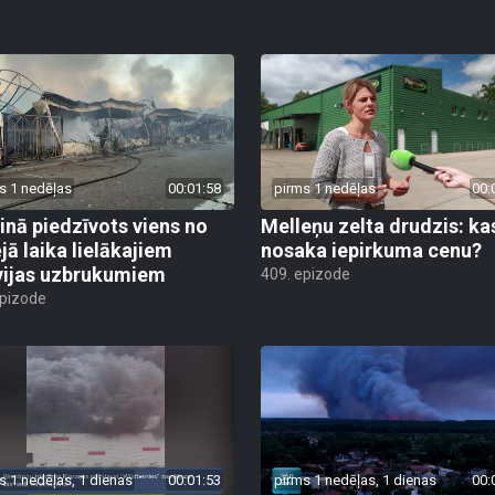
s 1 nedēļas
00:01:58
pirms 1 nedēļas
00:
inā piedzīvots viens no
Melleņu zelta drudzis: ka
jā laika lielākajiem
nosaka iepirkuma cenu?
vijas uzbrukumiem
409. epizode
epizode
s 1 nedēļas, 1 dienas
00:01:53
pirms 1 nedēļas, 1 dienas
00: