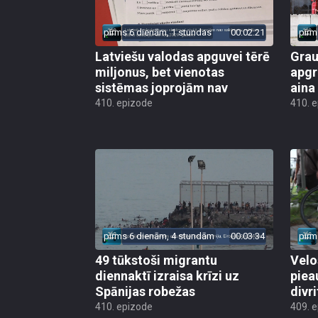
pirms 6 dienām, 1 stundas
00:02:21
pirm
Latviešu valodas apguvei tērē
Grau
miljonus, bet vienotas
apgr
sistēmas joprojām nav
aina
410. epizode
410. 
pirms 6 dienām, 4 stundām
00:03:34
pirm
49 tūkstoši migrantu
Velo
diennaktī izraisa krīzi uz
piea
Spānijas robežas
divri
410. epizode
409. 