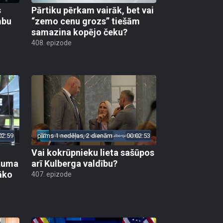
s
Pārtiku pērkam vairāk, bet vai
mbu
“zemo cenu grozs” tiešām
samazina kopējo čeku?
408. epizode
02:59
pirms 1 nedēļas, 2 dienām
00:02:53
Vai kokrūpnieku lieta sašūpos
ākuma
arī Kulberga valdību?
āko
407. epizode