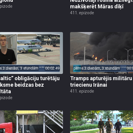
makšķerēt Māras dīķī
epizode
411. epizode
s 3 dienām, 3 stundām
00:02:49
pirms 3 dienām, 3 stundām
00:
altic” obligāciju turētāju
Tramps apturējis militāru
ksme beidzas bez
triecienu Irānai
ltāta
411. epizode
epizode