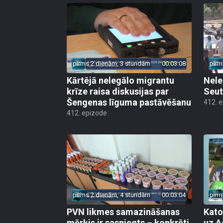
pirms 2 dienām, 3 stundām
00:03:08
pirm
Kārtējā nelegālo migrantu
Nele
krīze raisa diskusijas par
Seut
Šengenas līguma pastāvēšanu
412. 
412. epizode
pirms 2 dienām, 4 stundām
00:03:04
pirm
PVN likmes samazināšanas
Kato
mērķis ir sasniegts – konkrēti
uz A