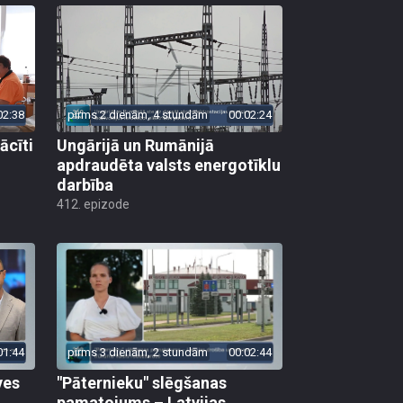
02:38
pirms 2 dienām, 4 stundām
00:02:24
ācīti
Ungārijā un Rumānijā
apdraudēta valsts energotīklu
darbība
412. epizode
01:44
pirms 3 dienām, 2 stundām
00:02:44
ves
"Pāternieku" slēgšanas
pamatojums – Latvijas