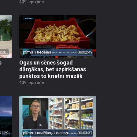
409. epizode
05:05
pirms 1 nedēļas
00:02:49
s
Ogas un sēnes šogad
dārgākas, bet uzpirkšanas
punktos to krietni mazāk
409. epizode
01:29
pirms 1 nedēļas, 1 dienas
00:03:37