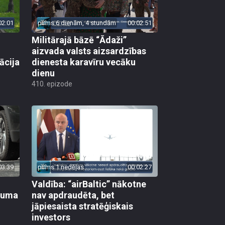
02:01
pirms 6 dienām, 4 stundām
00:02:51
Militārajā bāzē “Ādaži”
aizvada valsts aizsardzības
ācija
dienesta karavīru vecāku
dienu
410. epizode
03:39
pirms 1 nedēļas
00:02:27
Valdība: “airBaltic” nākotne
ikuma
nav apdraudēta, bet
jāpiesaista stratēģiskais
investors