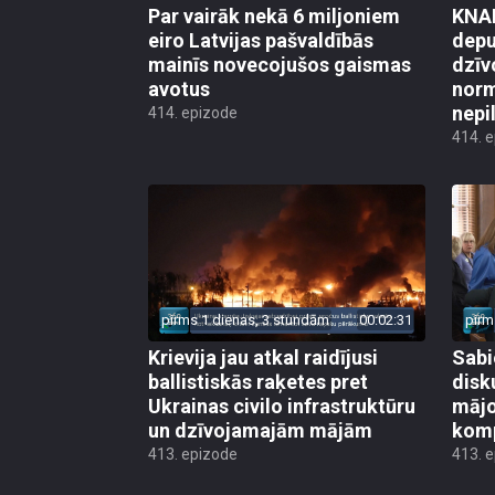
Par vairāk nekā 6 miljoniem
KNAB
eiro Latvijas pašvaldībās
depu
mainīs novecojušos gaismas
dzīv
avotus
norm
nepi
414. epizode
414. 
pirms 1 dienas, 3 stundām
00:02:31
pirm
Krievija jau atkal raidījusi
Sabi
ballistiskās raķetes pret
disk
Ukrainas civilo infrastruktūru
mājo
un dzīvojamajām mājām
kom
413. epizode
413. 