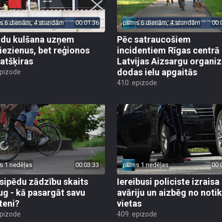
s 6 dienām, 4 stundām
00:01:36
pirms 6 dienām, 4 stundām
00:
du kulšana uzņem
Pēc satraucošiem
iezienus, bet reģionos
incidentiem Rīgas centrā
 atšķiras
Latvijas Aizsargu organiz
dodas ielu apgaitās
epizode
410. epizode
s 1 nedēļas
00:03:33
pirms 1 nedēļas
00:
sipēdu zādzību skaits
Iereibusi policiste izraisa
ug - kā pasargāt savu
avāriju un aizbēg no not
teni?
vietas
epizode
409. epizode