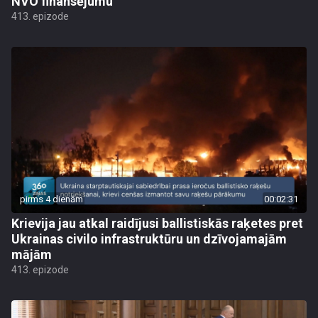
NVO finansējumu
413. epizode
pirms 4 dienām
00:02:31
Krievija jau atkal raidījusi ballistiskās raķetes pret
Ukrainas civilo infrastruktūru un dzīvojamajām
mājām
413. epizode