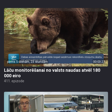
pirms 5 dienām, 23 stundām
00:03:27
Lāču monitorēšanai no valsts naudas atvēl 180
000 eiro
411. epizode