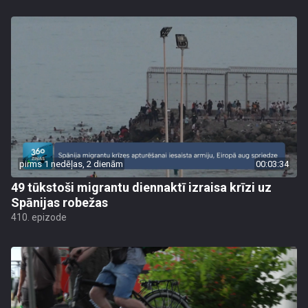
pirms 1 nedēļas, 2 dienām
00:03:34
49 tūkstoši migrantu diennaktī izraisa krīzi uz
Spānijas robežas
410. epizode