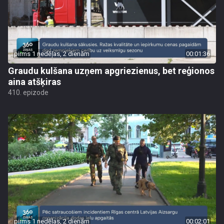
pirms 1 nedēļas, 2 dienām
00:01:36
Graudu kulšana uzņem apgriezienus, bet reģionos
aina atšķiras
410. epizode
pirms 1 nedēļas, 2 dienām
00:02:01