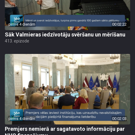
pirms 4 dienām
00:02:22
Sāk Valmieras iedzīvotāju svēršanu un mērīšanu
413. epizode
pirms 4 dienām
00:02:03
Premjers nemierā ar sagatavoto informāciju par