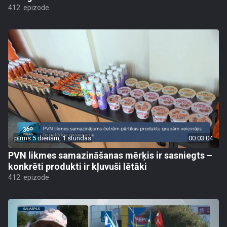
412. epizode
pirms 5 dienām, 1 stundas
00:03:04
PVN likmes samazināšanas mērķis ir sasniegts –
konkrēti produkti ir kļuvuši lētāki
412. epizode