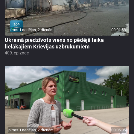
pirms 1 nedēļas, 2 dienām
00:01:58
Ukrainā piedzīvots viens no pēdējā laika
lielākajiem Krievijas uzbrukumiem
409. epizode
pirms 1 nedēļas, 2 dienām
00:05:05