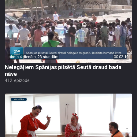
pirms 4 dienām, 23 stundām
00:02:10
Nelegāļiem Spānijas pilsētā Seutā draud bada
nāve
412. epizode