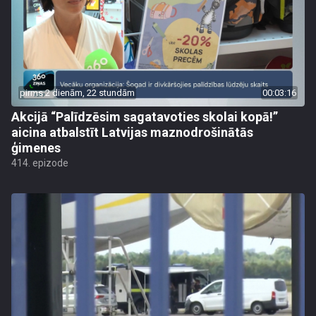
pirms 2 dienām, 22 stundām
00:03:16
Akcijā “Palīdzēsim sagatavoties skolai kopā!”
aicina atbalstīt Latvijas maznodrošinātās
ģimenes
414. epizode