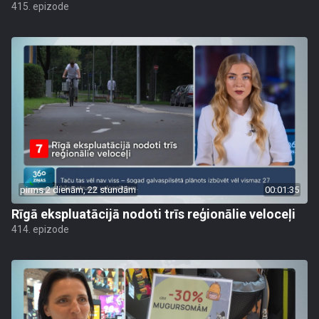
415. epizode
pirms 2 dienām, 22 stundām
00:01:35
Rīgā ekspluatācijā nodoti trīs reģionālie veloceļi
414. epizode