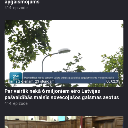
apgaismojums
414. epizode
pirms 2 dienām, 23 stundām
00:02:35
Par vairāk nekā 6 miljoniem eiro Latvijas
pašvaldībās mainīs novecojušos gaismas avotus
414. epizode