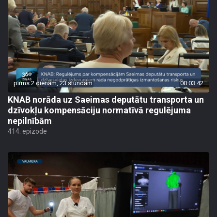
pirms 2 dienām, 23 stundām
00:03:42
KNAB norāda uz Saeimas deputātu transporta un
dzīvokļu kompensāciju normatīvā regulējuma
nepilnībām
414. epizode