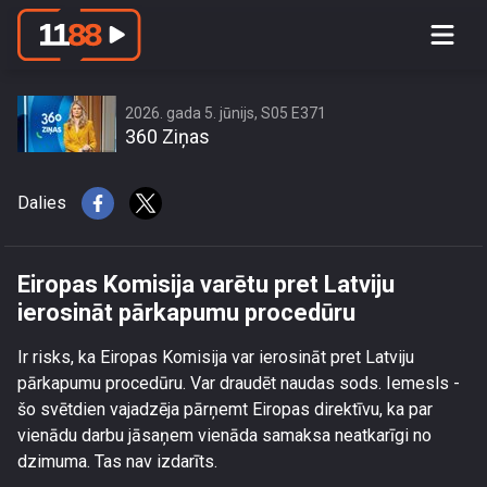
Eiropas Komisija varētu pret Latviju
ierosināt pārkapumu procedūru
2026. gada 5. jūnijs, S05 E371
360 Ziņas
Dalies
Eiropas Komisija varētu pret Latviju
ierosināt pārkapumu procedūru
Ir risks, ka Eiropas Komisija var ierosināt pret Latviju
pārkapumu procedūru. Var draudēt naudas sods. Iemesls -
šo svētdien vajadzēja pārņemt Eiropas direktīvu, ka par
vienādu darbu jāsaņem vienāda samaksa neatkarīgi no
dzimuma. Tas nav izdarīts.