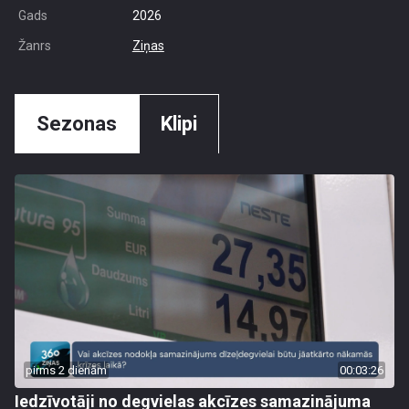
Gads
2026
Žanrs
Ziņas
Sezonas
Klipi
pirms 2 dienām
00:03:26
Iedzīvotāji no degvielas akcīzes samazinājuma