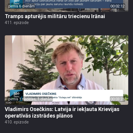
pirms 6 dienām
00:02:12
Tramps apturējis militāru triecienu Irānai
411. epizode
pirms 1 nedēļas, 1 dienas
00:03:23
Vladimirs Osečkins: Latvija ir iekļauta Krievijas
operatīvās izstrādes plānos
410. epizode