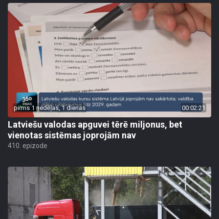
pirms 1 nedēļas, 1 dienas
00:02:21
Latviešu valodas apguvei tērē miljonus, bet
vienotas sistēmas joprojām nav
410. epizode