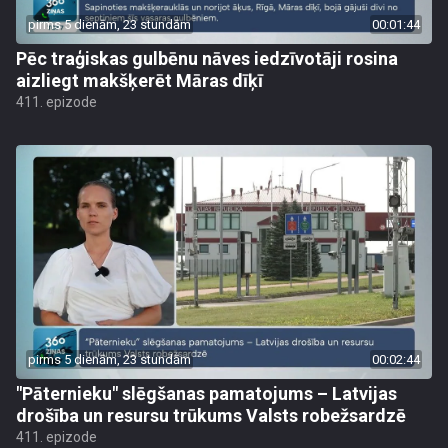
pirms 5 dienām, 23 stundām
00:01:44
Pēc traģiskas gulbēnu nāves iedzīvotāji rosina
aizliegt makšķerēt Māras dīķī
411. epizode
pirms 5 dienām, 23 stundām
00:02:44
"Pāternieku" slēgšanas pamatojums – Latvijas
drošība un resursu trūkums Valsts robežsardzē
411. epizode