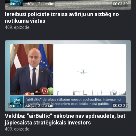
pirms 1 nedēļas, 2 dienām
00:03:39
Iereibusi policiste izraisa avāriju un aizbēg no
notikuma vietas
409. epizode
pirms 1 nedēļas, 2 dienām
00:02:27
Valdība: “airBaltic” nākotne nav apdraudēta, bet
jāpiesaista stratēģiskais investors
409. epizode