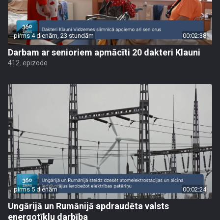
pirms 4 dienām, 23 stundām
00:02:38
Darbam ar senioriem apmācīti 20 dakteri Klauni
412. epizode
pirms 5 dienām
00:02:24
Ungārijā un Rumānijā apdraudēta valsts
energotīklu darbība