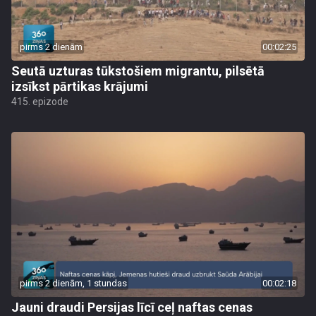
pirms 2 dienām
00:02:25
Seutā uzturas tūkstošiem migrantu, pilsētā
izsīkst pārtikas krājumi
415. epizode
pirms 2 dienām, 1 stundas
00:02:18
Jauni draudi Persijas līcī ceļ naftas cenas