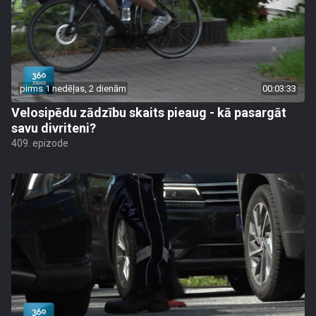
pirms 1 nedēļas, 2 dienām
00:03:33
Velosipēdu zādzību skaits pieaug - kā pasargāt
savu divriteni?
409. epizode