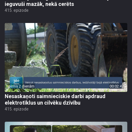
ieguvuši mazāk, nekā cerēts
415. epizode
pirms 2 dienām
00:02:47
Nesaskaņoti saimnieciskie darbi apdraud
elektrotīklus un cilvēku dzīvību
415. epizode