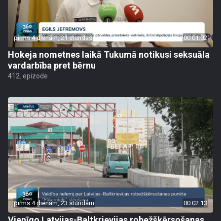
pirms 4 dienām, 21 stundas
00:01:02
Hokeja nometnes laikā Tukumā notikusi seksuāla
vardarbība pret bērnu
412. epizode
pirms 4 dienām, 23 stundām
00:02:13
Vienīgo Latvijas-Baltkrievijas robežšķērsošanas