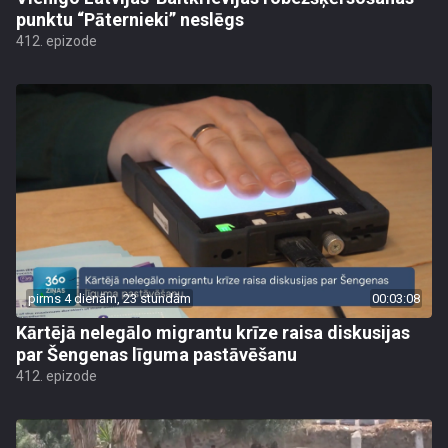
punktu “Pāternieki” neslēgs
412. epizode
pirms 4 dienām, 23 stundām
00:03:08
Kārtējā nelegālo migrantu krīze raisa diskusijas
par Šengenas līguma pastāvēšanu
412. epizode