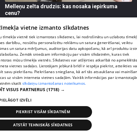
Melleņu zelta drudzis: kas nosaka iepirkuma
cenu?
409. epizode
 tīmekļa vietne izmanto sīkdatnes
 tīmekļa vietnē tiek izmantotas sīkdatnes, lai nodrošinātu un uzlabotu tīmek
nes darbību., nosūtītu personalizētu reklāmu un satura ģenerēšanai, veiktu
āmas un satura mērījumus, auditorijas datu apkopošanu, kā arī produktu izst
zlabošanu. Zemāk sniedzam informāciju par visām sīkdatnēm, kuras tiek
ntotas mūsu tīmekļa vietnēs. Sīkdatnes var atšķirties atkarībā no apmeklētā
rneta vietnes sadaļas. Lietotājam jebkurā brīdī ir iespēja piekrist, atteikties va
īt savu piekrišanu. Piekrišanas sniegšana, kā arī tās atsaukšana vai mainīša
ecas uz visām interneta vietnes sadaļām. Vairāk informācijas par izmantotaj
atnēm skatīt
sīkdatņu izmantošanas noteikumos.
ĪT VISUS PARTNERUS
(1718) →
pirms 1 nedēļas, 3 dienām
00:02:49
PIELĀGOT IZVĒLI
Ogas un sēnes šogad dārgākas, bet uzpirkšanas
PIEKRIST VISĀM SĪKDATNĒM
punktos to krietni mazāk
409. epizode
ATSTĀT TEHNISKĀS SĪKDATNES