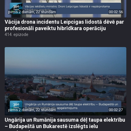
pirms 2 dienām, 22 stundām
00:02:56
Vācija drona incidentu Leipcigas lidostā dēvē par
profesionāli paveiktu hibrīdkara operāciju
414. epizode
pirms 2 dienām, 22 stundām
00:02:27
Ungārija un Rumānija sausuma dēļ taupa elektrību
– Budapeštā un Bukarestē izslēgts ielu