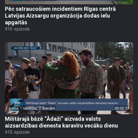
Pēc satraucošiem incidentiem Rīgas centrā
Latvijas Aizsargu organizācija dodas ielu
apgaitās
410. epizode
pirms 1 nedēļas, 2 dienām
00:02:51
Militārajā bāzē “Ādaži” aizvada valsts
aizsardzības dienesta karavīru vecāku dienu
410. epizode