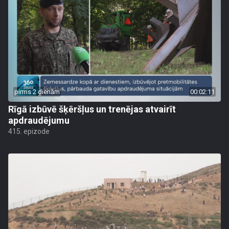
pirms 2 dienām
00:02:11
Rīgā izbūvē šķēršļus un trenējas atvairīt
apdraudējumu
415. epizode