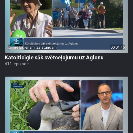
pirms 5 dienām, 23 stundām
00:01:45
Katoļticīgie sāk svētceļojumu uz Aglonu
411. epizode