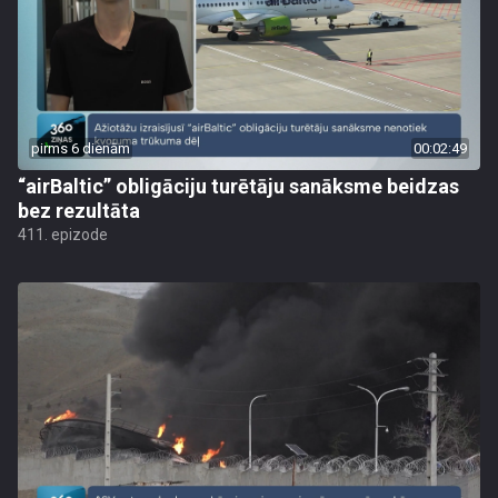
pirms 6 dienām
00:02:49
“airBaltic” obligāciju turētāju sanāksme beidzas
bez rezultāta
411. epizode