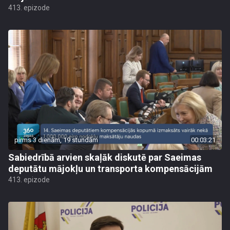
413. epizode
pirms 3 dienām, 19 stundām
00:03:21
Sabiedrībā arvien skaļāk diskutē par Saeimas
deputātu mājokļu un transporta kompensācijām
413. epizode