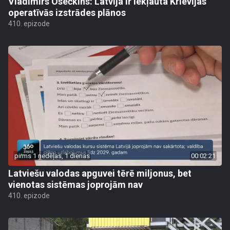
Vladimirs Osečkins: Latvija ir iekļauta Krievijas
operatīvās izstrādes plānos
410. epizode
pirms 1 nedēļas, 1 dienas
00:02:21
Latviešu valodas apguvei tērē miljonus, bet
vienotas sistēmas joprojām nav
410. epizode