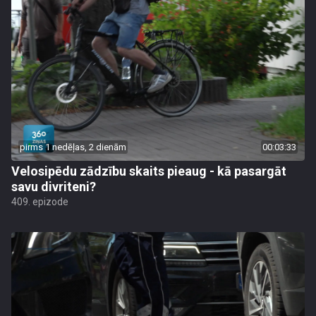
pirms 1 nedēļas, 2 dienām
00:03:33
Velosipēdu zādzību skaits pieaug - kā pasargāt
savu divriteni?
409. epizode