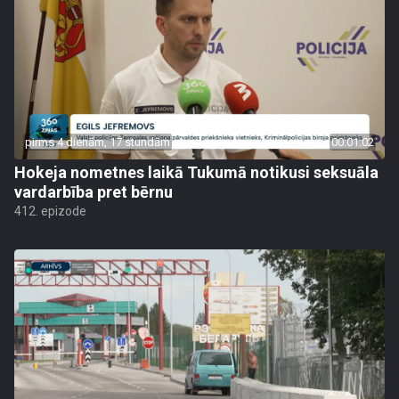
pirms 4 dienām, 17 stundām
00:01:02
Hokeja nometnes laikā Tukumā notikusi seksuāla
vardarbība pret bērnu
412. epizode