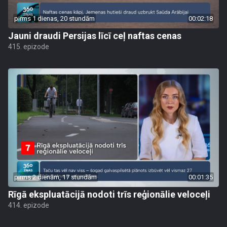
pirms 1 dienas, 20 stundām
00:02:18
Jauni draudi Persijas līcī ceļ naftas cenas
415. epizode
pirms 2 dienām, 17 stundām
00:01:35
Rīgā ekspluatācijā nodoti trīs reģionālie veloceļi
414. epizode