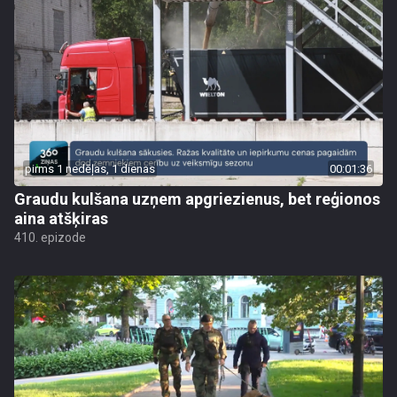
pirms 1 nedēļas, 1 dienas
00:01:36
Graudu kulšana uzņem apgriezienus, bet reģionos
aina atšķiras
410. epizode