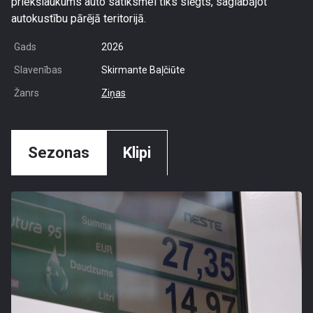
priekšlaukums auto satiksmei tiks slēgts, saglabājot
autokustību pārējā teritorijā.
Gads
2026
Slavenības
Skirmante Baļčiūte
Žanrs
Ziņas
Sezonas
Klipi