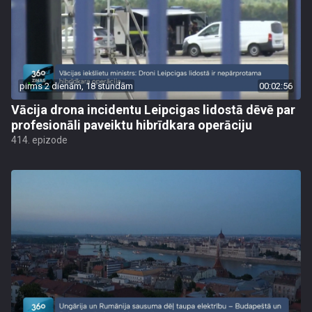
pirms 2 dienām, 18 stundām
00:02:56
Vācija drona incidentu Leipcigas lidostā dēvē par
profesionāli paveiktu hibrīdkara operāciju
414. epizode