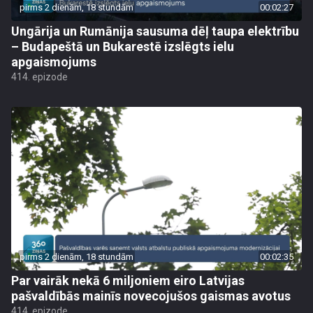
pirms 2 dienām, 18 stundām
00:02:27
Ungārija un Rumānija sausuma dēļ taupa elektrību
– Budapeštā un Bukarestē izslēgts ielu
apgaismojums
414. epizode
pirms 2 dienām, 18 stundām
00:02:35
Par vairāk nekā 6 miljoniem eiro Latvijas
pašvaldībās mainīs novecojušos gaismas avotus
414. epizode