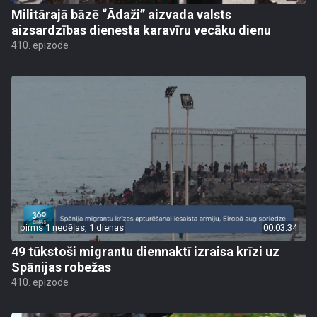
Militārajā bāzē “Ādaži” aizvada valsts
aizsardzības dienesta karavīru vecāku dienu
410. epizode
pirms 1 nedēļas, 1 dienas
00:03:34
49 tūkstoši migrantu diennaktī izraisa krīzi uz
Spānijas robežas
410. epizode