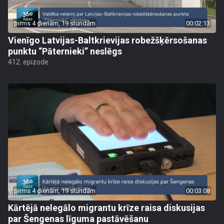
pirms 4 dienām, 19 stundām
00:02:13
Vienīgo Latvijas-Baltkrievijas robežšķērsošanas
punktu “Pāternieki” neslēgs
412. epizode
pirms 4 dienām, 19 stundām
00:03:08
Kārtējā nelegālo migrantu krīze raisa diskusijas
par Šengenas līguma pastāvēšanu