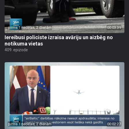
pirms 1 nedēļas, 2 dienām
00:03:39
Iereibusi policiste izraisa avāriju un aizbēg no
notikuma vietas
409. epizode
pirms 1 nedēļas, 2 dienām
00:02:27