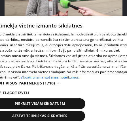
pirms 1 nedēļas, 2 dienām
00:05:05
 tīmekļa vietne izmanto sīkdatnes
Melleņu zelta drudzis: kas nosaka iepirkuma
 tīmekļa vietnē tiek izmantotas sīkdatnes, lai nodrošinātu un uzlabotu tīmek
cenu?
nes darbību., nosūtītu personalizētu reklāmu un satura ģenerēšanai, veiktu
409. epizode
āmas un satura mērījumus, auditorijas datu apkopošanu, kā arī produktu izst
zlabošanu. Zemāk sniedzam informāciju par visām sīkdatnēm, kuras tiek
ntotas mūsu tīmekļa vietnēs. Sīkdatnes var atšķirties atkarībā no apmeklētā
rneta vietnes sadaļas. Lietotājam jebkurā brīdī ir iespēja piekrist, atteikties va
īt savu piekrišanu. Piekrišanas sniegšana, kā arī tās atsaukšana vai mainīša
ecas uz visām interneta vietnes sadaļām. Vairāk informācijas par izmantotaj
atnēm skatīt
sīkdatņu izmantošanas noteikumos.
ĪT VISUS PARTNERUS
(1718) →
PIELĀGOT IZVĒLI
PIEKRIST VISĀM SĪKDATNĒM
pirms 1 nedēļas, 2 dienām
00:02:49
ATSTĀT TEHNISKĀS SĪKDATNES
Ogas un sēnes šogad dārgākas, bet uzpirkšanas