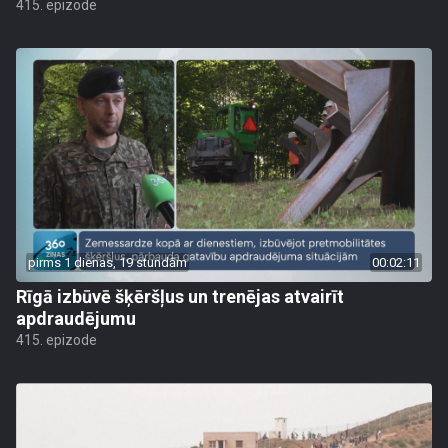
415. epizode
pirms 1 dienas, 19 stundām
00:02:11
Rīgā izbūvē šķēršļus un trenējas atvairīt
apdraudējumu
415. epizode