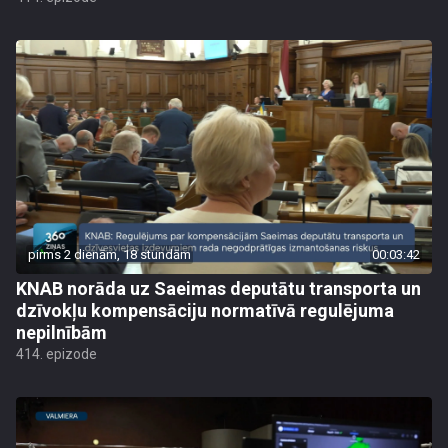
pirms 2 dienām, 18 stundām
00:03:42
KNAB norāda uz Saeimas deputātu transporta un
dzīvokļu kompensāciju normatīvā regulējuma
nepilnībām
414. epizode