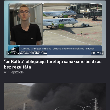
pirms 5 dienām, 19 stundām
00:02:49
“airBaltic” obligāciju turētāju sanāksme beidzas
bez rezultāta
411. epizode