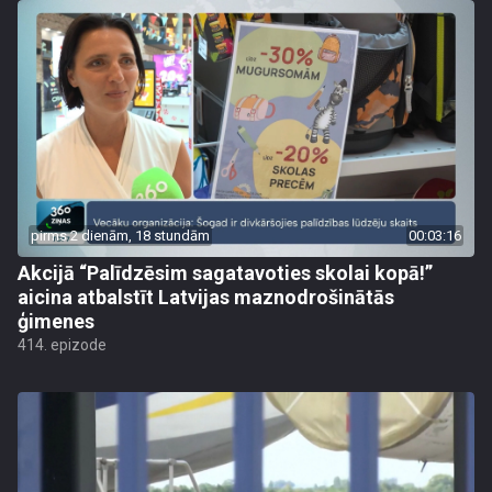
pirms 2 dienām, 18 stundām
00:03:16
Akcijā “Palīdzēsim sagatavoties skolai kopā!”
aicina atbalstīt Latvijas maznodrošinātās
ģimenes
414. epizode