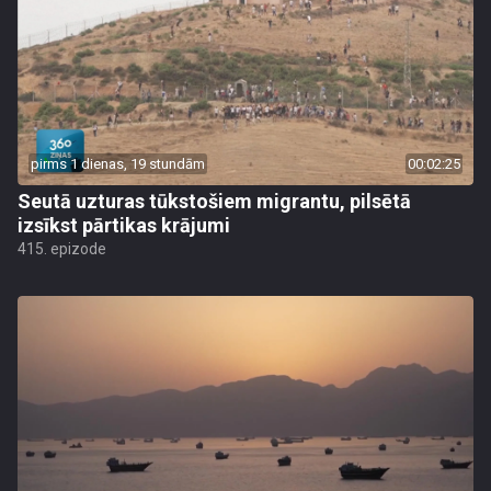
pirms 1 dienas, 19 stundām
00:02:25
Seutā uzturas tūkstošiem migrantu, pilsētā
izsīkst pārtikas krājumi
415. epizode