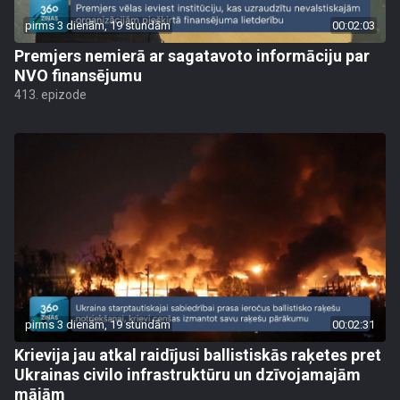
pirms 3 dienām, 19 stundām
00:02:03
Premjers nemierā ar sagatavoto informāciju par
NVO finansējumu
413. epizode
pirms 3 dienām, 19 stundām
00:02:31
Krievija jau atkal raidījusi ballistiskās raķetes pret
Ukrainas civilo infrastruktūru un dzīvojamajām
mājām