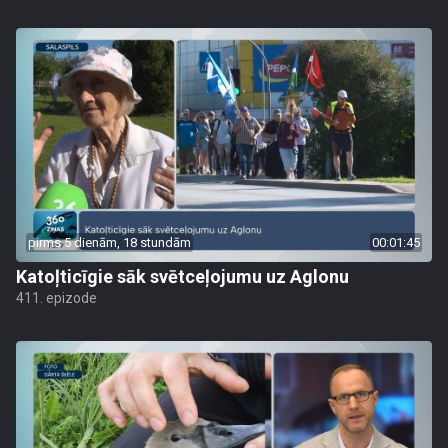
pirms 5 dienām, 18 stundām
00:01:45
Katoļticīgie sāk svētceļojumu uz Aglonu
411. epizode