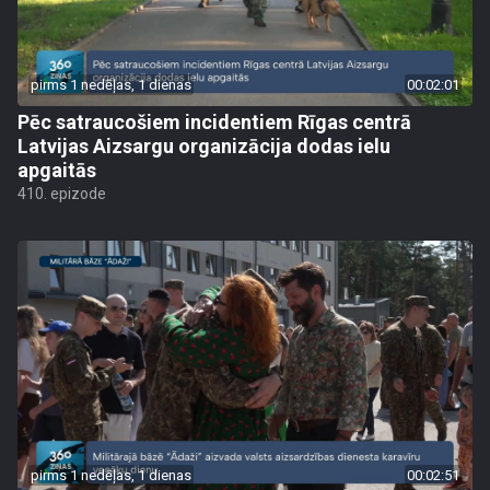
pirms 1 nedēļas, 1 dienas
00:02:01
Pēc satraucošiem incidentiem Rīgas centrā
Latvijas Aizsargu organizācija dodas ielu
apgaitās
410. epizode
pirms 1 nedēļas, 1 dienas
00:02:51