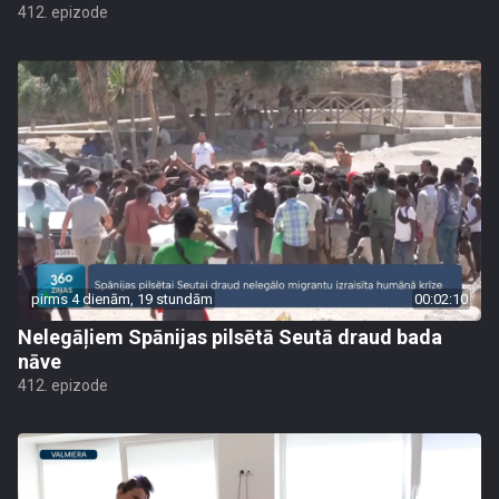
412. epizode
pirms 4 dienām, 19 stundām
00:02:10
Nelegāļiem Spānijas pilsētā Seutā draud bada
nāve
412. epizode