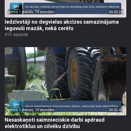
pirms 1 dienas, 19 stundām
00:03:26
Iedzīvotāji no degvielas akcīzes samazinājuma
ieguvuši mazāk, nekā cerēts
415. epizode
pirms 1 dienas, 19 stundām
00:02:47
Nesaskaņoti saimnieciskie darbi apdraud
elektrotīklus un cilvēku dzīvību