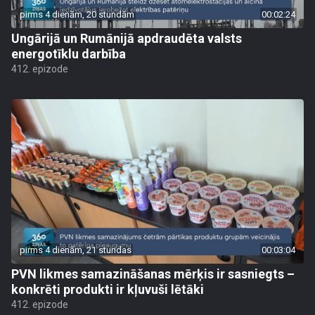
pirms 4 dienām, 20 stundām
00:02:24
Ungārijā un Rumānijā apdraudēta valsts
energotīklu darbība
412. epizode
pirms 4 dienām, 21 stundas
00:03:04
PVN likmes samazināšanas mērķis ir sasniegts –
konkrēti produkti ir kļuvuši lētāki
412. epizode