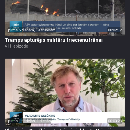
pirms 5 dienām, 19 stundām
00:02:12
Tramps apturējis militāru triecienu Irānai
411. epizode
pirms 1 nedēļas, 1 dienas
00:03:23