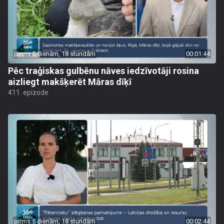
pirms 5 dienām, 18 stundām
00:01:44
Pēc traģiskas gulbēnu nāves iedzīvotāji rosina
aizliegt makšķerēt Māras dīķī
411. epizode
pirms 5 dienām, 18 stundām
00:02:44