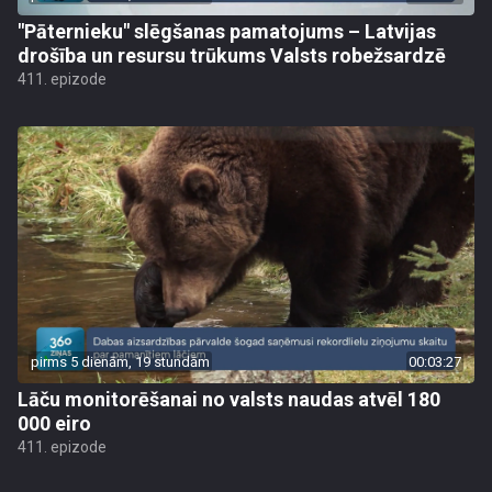
"Pāternieku" slēgšanas pamatojums – Latvijas
drošība un resursu trūkums Valsts robežsardzē
411. epizode
pirms 5 dienām, 19 stundām
00:03:27
Lāču monitorēšanai no valsts naudas atvēl 180
000 eiro
411. epizode