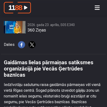
Gaidāmas lielas pārmaiņas satiksmes
organizācijā pie Vecās Ģertrūdes
baznīcas
2026. gada 23. aprīlis, S05 E340
360 Ziņas
Dalies
Gaidāmas lielas pārmaiņas satiksmes
organizācijā pie Vecās Ģertrūdes
baznīcas
Iedzīvotāju sašutumu raisa gaidāmās pārmaiņas vēl vienā
vietā Rīgas centrā. Šogad plānots izveidot gājēju zonu un
nomainīt ielas segumu, vēsturisko bruģi aizstājot ar citu
segumu, pie Vecās Ģertrūdes baznīcas. Baznīcas