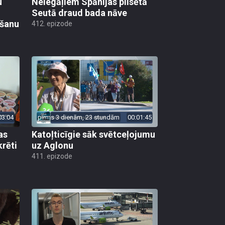
u
Nelegāļiem Spānijas pilsētā
Seutā draud bada nāve
ēšanu
412. epizode
03:04
pirms 3 dienām, 23 stundām
00:01:45
as
Katoļticīgie sāk svētceļojumu
krēti
uz Aglonu
411. epizode