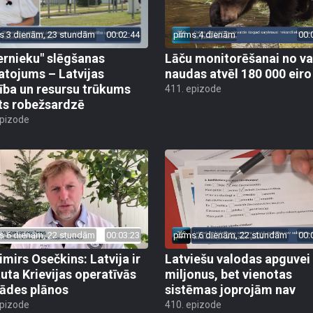
s 3 dienām, 23 stundām
00:02:44
pirms 4 dienām
00:
ernieku" slēgšanas
Lāču monitorēšanai no va
tojums – Latvijas
naudas atvēl 180 000 eiro
ība un resursu trūkums
411. epizode
ts robežsardzē
epizode
s 6 dienām, 22 stundām
00:03:23
pirms 6 dienām, 22 stundām
00:
imirs Osečkins: Latvija ir
Latviešu valodas apguvei
auta Krievijas operatīvās
miljonus, bet vienotas
rādes plānos
sistēmas joprojām nav
epizode
410. epizode