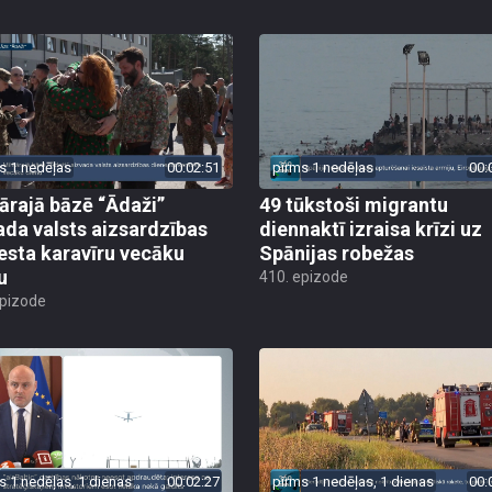
s 1 nedēļas
00:02:51
pirms 1 nedēļas
00:
tārajā bāzē “Ādaži”
49 tūkstoši migrantu
ada valsts aizsardzības
diennaktī izraisa krīzi uz
esta karavīru vecāku
Spānijas robežas
u
410. epizode
epizode
s 1 nedēļas, 1 dienas
00:02:27
pirms 1 nedēļas, 1 dienas
00: