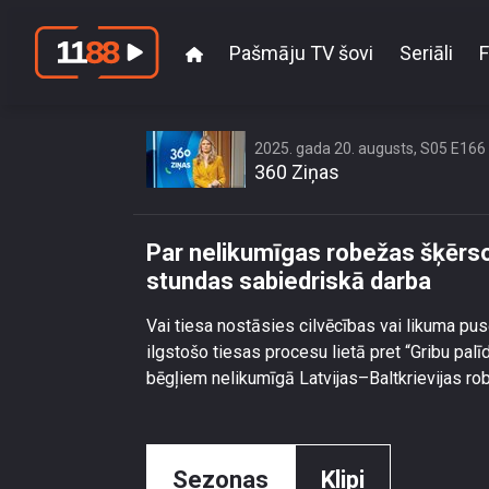
Pašmāju TV šovi
Seriāli
F
Par nelikumīgas robe
2025. gada 20. augusts, S05 E166
360 Ziņas
Par nelikumīgas robežas šķērso
stundas sabiedriskā darba
Vai tiesa nostāsies cilvēcības vai likuma pus
ilgstošo tiesas procesu lietā pret “Gribu pal
bēgļiem nelikumīgā Latvijas–Baltkrievijas r
Sezonas
Klipi