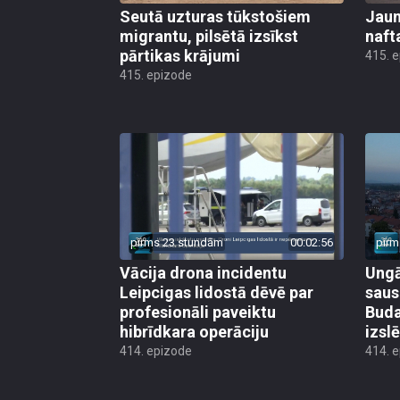
Seutā uzturas tūkstošiem
Jauni
migrantu, pilsētā izsīkst
naft
pārtikas krājumi
415. 
415. epizode
pirms 23 stundām
00:02:56
pirm
Vācija drona incidentu
Ungā
Leipcigas lidostā dēvē par
saus
profesionāli paveiktu
Buda
hibrīdkara operāciju
izsl
414. epizode
414. 