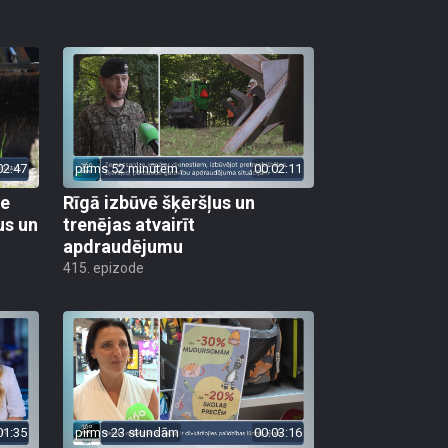
02:47
pirms 52 minūtēm
00:02:11
ie
Rīgā izbūvē šķēršļus un
us un
trenējas atvairīt
apdraudējumu
415. epizode
01:35
pirms 23 stundām
00:03:16