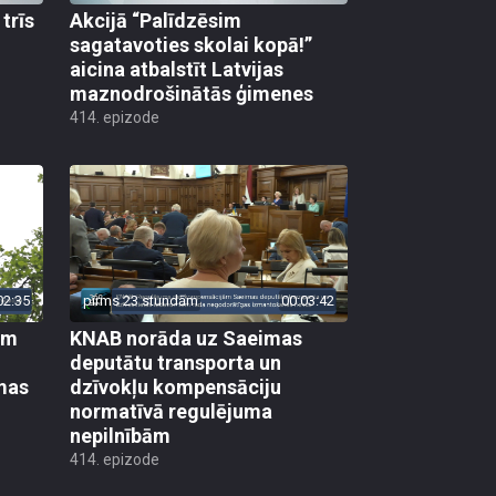
trīs
Akcijā “Palīdzēsim
sagatavoties skolai kopā!”
aicina atbalstīt Latvijas
maznodrošinātās ģimenes
414. epizode
02:35
pirms 23 stundām
00:03:42
em
KNAB norāda uz Saeimas
deputātu transporta un
mas
dzīvokļu kompensāciju
normatīvā regulējuma
nepilnībām
414. epizode