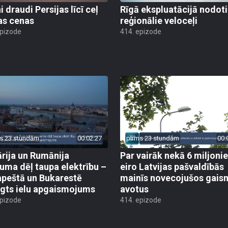
 draudi Persijas līcī ceļ
Rīgā ekspluatācijā nodoti 
as cenas
reģionālie veloceļi
epizode
414. epizode
s 23 stundām
00:02:27
pirms 23 stundām
00:
rija un Rumānija
Par vairāk nekā 6 miljoni
uma dēļ taupa elektrību –
eiro Latvijas pašvaldībās
peštā un Bukarestē
mainīs novecojušos gais
ēgts ielu apgaismojums
avotus
epizode
414. epizode