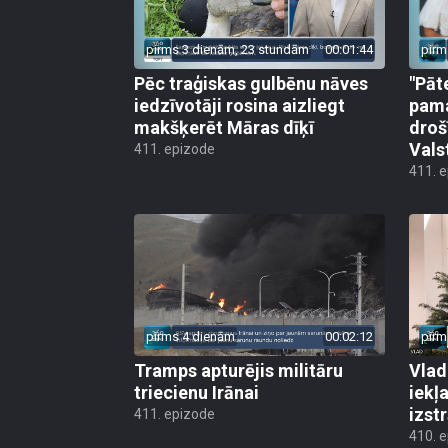
pirms 3 dienām, 23 stundām
00:01:44
pirm
Pēc traģiskas gulbēnu nāves
"Pāt
iedzīvotāji rosina aizliegt
pama
makšķerēt Māras dīķī
droš
Vals
411. epizode
411. 
pirms 4 dienām
00:02:12
pirm
Tramps apturējis militāru
Vlad
triecienu Irānai
iekļ
izst
411. epizode
410. 