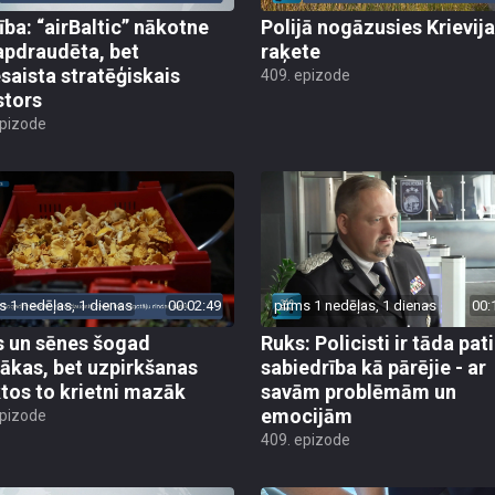
ība: “airBaltic” nākotne
Polijā nogāzusies Krievij
apdraudēta, bet
raķete
esaista stratēģiskais
409. epizode
stors
epizode
s 1 nedēļas, 1 dienas
00:02:49
pirms 1 nedēļas, 1 dienas
00:
 un sēnes šogad
Ruks: Policisti ir tāda pati
ākas, bet uzpirkšanas
sabiedrība kā pārējie - ar
tos to krietni mazāk
savām problēmām un
emocijām
epizode
409. epizode