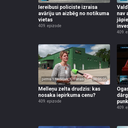
Iereibusi policiste izraisa
Vald
avāriju un aizbēg no notikuma
nav 
vietas
jāpi
inve
409. epizode
409. 
pirms 1 nedēļas, 1 dienas
00:05:05
pirm
Melleņu zelta drudzis: kas
Ogas
nosaka iepirkuma cenu?
dārg
punk
409. epizode
409. 