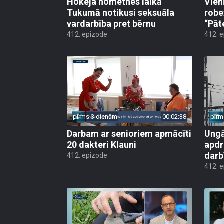
Hokeja nometnes laikā
Vien
Tukumā notikusi seksuāla
robe
vardarbība pret bērnu
“Pāt
412. epizode
412. 
pirms 3 dienām
00:02:38
pirm
Darbam ar senioriem apmācīti
Ungā
20 dakteri Klauni
apdr
darb
412. epizode
412. 