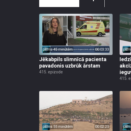
pirms 45 minūtēm
00:03:33
pirm
Jēkabpils slimnīcā pacienta
Iedz
pavadonis uzbrūk ārstam
akcī
iegu
415. epizode
415. 
pirms 55 minūtēm
00:02:25
pirm