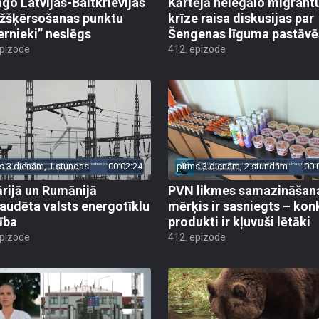
īgo Latvijas-Baltkrievijas
Kārtējā nelegālo migrant
žšķērsošanas punktu
krīze raisa diskusijas par
ernieki” neslēgs
Šengenas līguma pastāv
epizode
412. epizode
s 3 dienām, 1 stundas
00:02:24
pirms 3 dienām, 2 stundām
00:
rijā un Rumānijā
PVN likmes samazināšan
audēta valsts energotīklu
mērķis ir sasniegts – kon
ība
produkti ir kļuvuši lētāki
epizode
412. epizode