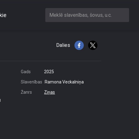
kie
Meklē slavenības, šovus, u.c.
0 stundas sabiedriskā
Dalies
Gads
2025
Slavenības
Ramona Veckalniņa
Žanrs
Ziņas
u