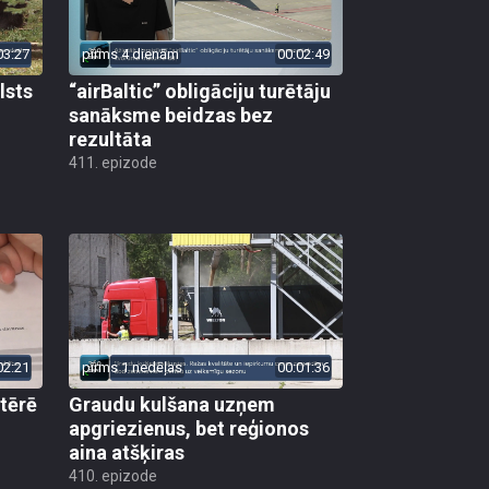
03:27
pirms 4 dienām
00:02:49
lsts
“airBaltic” obligāciju turētāju
sanāksme beidzas bez
rezultāta
411. epizode
02:21
pirms 1 nedēļas
00:01:36
 tērē
Graudu kulšana uzņem
apgriezienus, bet reģionos
aina atšķiras
410. epizode