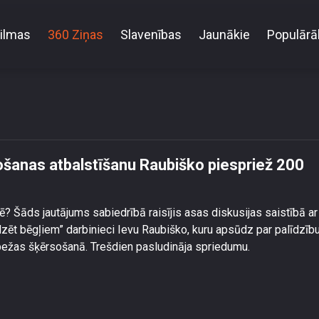
ilmas
360 Ziņas
Slavenības
Jaunākie
Populārā
žas šķērsošanas atbalstīšanu Raubiško piespriež 20
darba
šanas atbalstīšanu Raubiško piespriež 200
ē? Šāds jautājums sabiedrībā raisījis asas diskusijas saistībā ar
īdzēt bēgļiem” darbinieci Ievu Raubiško, kuru apsūdz par palīdzīb
obežas šķērsošanā. Trešdien pasludināja spriedumu.