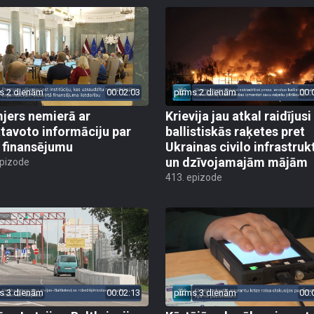
s 2 dienām
00:02:03
pirms 2 dienām
00:
jers nemierā ar
Krievija jau atkal raidījusi
tavoto informāciju par
ballistiskās raķetes pret
finansējumu
Ukrainas civilo infrastruk
un dzīvojamajām mājām
epizode
413. epizode
s 3 dienām
00:02:13
pirms 3 dienām
00: