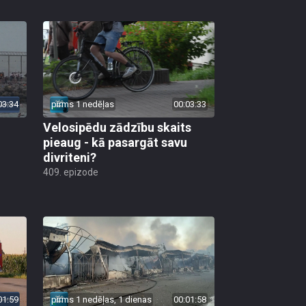
03:34
pirms 1 nedēļas
00:03:33
Velosipēdu zādzību skaits
pieaug - kā pasargāt savu
divriteni?
409. epizode
01:59
pirms 1 nedēļas, 1 dienas
00:01:58