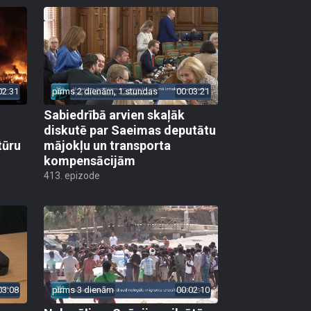
02:31
pirms 2 dienām, 1 stundas
00:03:21
Sabiedrībā arvien skaļāk
diskutē par Saeimas deputātu
tūru
mājokļu un transporta
kompensācijām
413. epizode
03:08
pirms 3 dienām
00:02:10