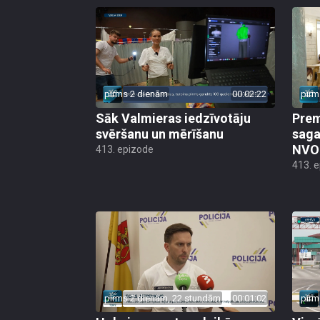
pirms 2 dienām
00:02:22
pirm
Sāk Valmieras iedzīvotāju
Prem
svēršanu un mērīšanu
saga
NVO 
413. epizode
413. 
pirms 2 dienām, 22 stundām
00:01:02
pirm