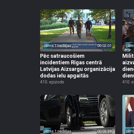
pirms 1 nedēļas
00:02:01
pirm
Pēc satraucošiem
Mili
incidentiem Rīgas centrā
aizv
Latvijas Aizsargu organizācija
dien
dodas ielu apgaitās
dien
410. epizode
410. 
pirms 1 nedēļas
00:03:39
pirm