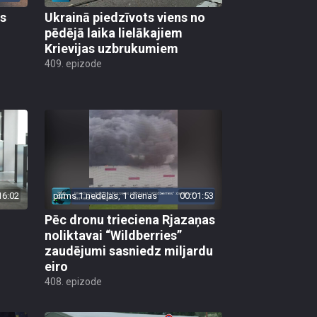
as
Ukrainā piedzīvots viens no
pēdējā laika lielākajiem
Krievijas uzbrukumiem
409. epizode
16:02
pirms 1 nedēļas, 1 dienas
00:01:53
Pēc dronu trieciena Rjazaņas
noliktavai “Wildberries”
zaudējumi sasniedz miljardu
eiro
408. epizode