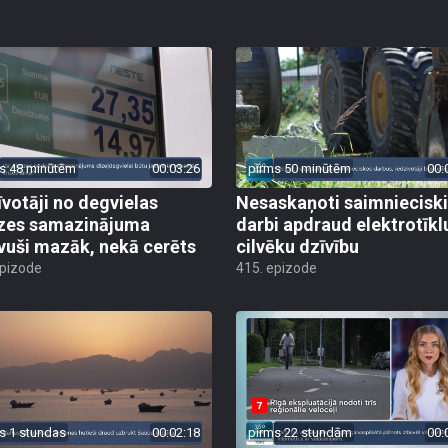
s 48 minūtēm
00:03:26
pirms 50 minūtēm
00:
īvotāji no degvielas
Nesaskaņoti saimniecisk
zes samazinājuma
darbi apdraud elektrotīkl
vuši mazāk, nekā cerēts
cilvēku dzīvību
epizode
415. epizode
s 1 stundas
00:02:18
pirms 22 stundām
00: