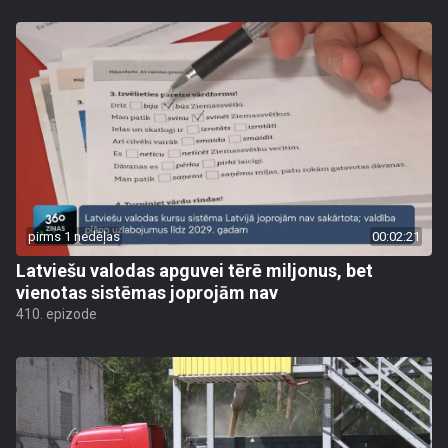
pirms 1 nedēļas
00:02:21
Latviešu valodas apguvei tērē miljonus, bet
vienotas sistēmas joprojām nav
410. epizode