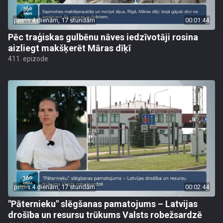
pirms 4 dienām, 17 stundām
00:01:44
Pēc traģiskas gulbēnu nāves iedzīvotāji rosina
aizliegt makšķerēt Māras dīķī
411. epizode
pirms 4 dienām, 17 stundām
00:02:44
"Pāternieku" slēgšanas pamatojums – Latvijas
drošība un resursu trūkums Valsts robežsardzē