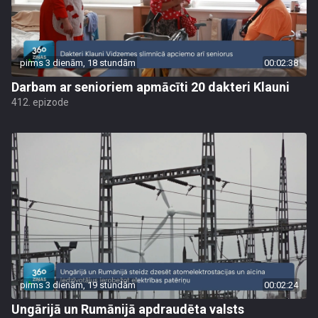
pirms 3 dienām, 18 stundām
00:02:38
Darbam ar senioriem apmācīti 20 dakteri Klauni
412. epizode
pirms 3 dienām, 19 stundām
00:02:24
Ungārijā un Rumānijā apdraudēta valsts