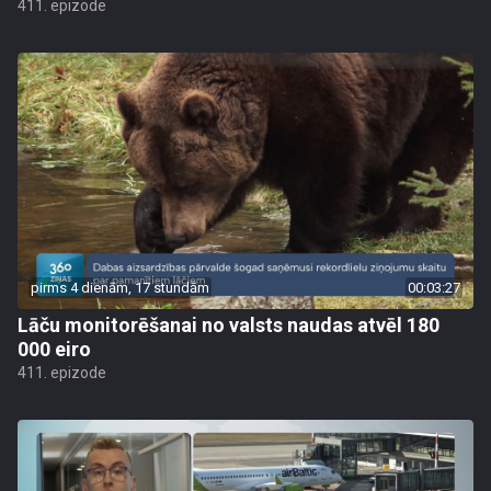
411. epizode
pirms 4 dienām, 17 stundām
00:03:27
Lāču monitorēšanai no valsts naudas atvēl 180
000 eiro
411. epizode