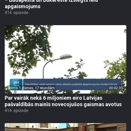
apgaismojums
414. epizode
pirms 1 dienas, 17 stundām
00:02:35
Par vairāk nekā 6 miljoniem eiro Latvijas
pašvaldībās mainīs novecojušos gaismas avotus
414. epizode