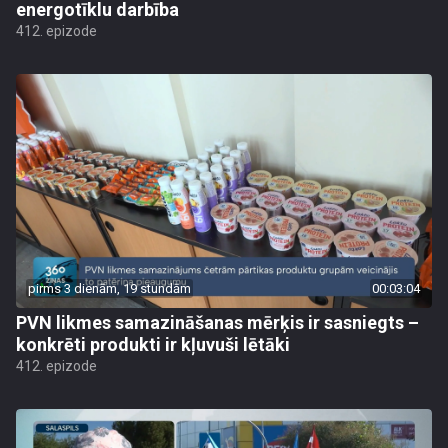
energotīklu darbība
412. epizode
pirms 3 dienām, 19 stundām
00:03:04
PVN likmes samazināšanas mērķis ir sasniegts –
konkrēti produkti ir kļuvuši lētāki
412. epizode