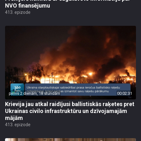
NVO finansējumu
413. epizode
pirms 2 dienām, 18 stundām
00:02:31
Krievija jau atkal raidījusi ballistiskās raķetes pret
Ukrainas civilo infrastruktūru un dzīvojamajām
mājām
413. epizode