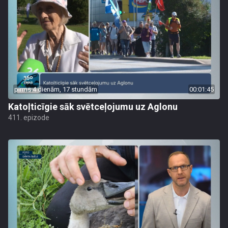
pirms 4 dienām, 17 stundām
00:01:45
Katoļticīgie sāk svētceļojumu uz Aglonu
411. epizode