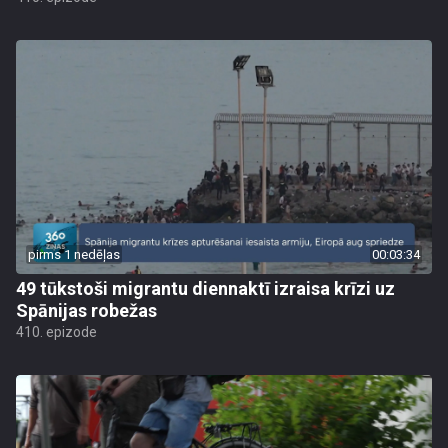
pirms 1 nedēļas
00:03:34
49 tūkstoši migrantu diennaktī izraisa krīzi uz
Spānijas robežas
410. epizode