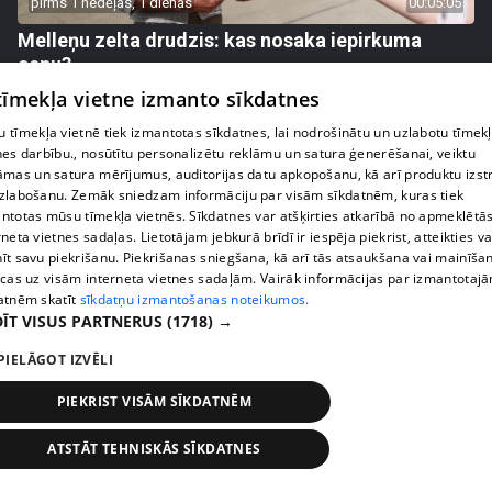
pirms 1 nedēļas, 1 dienas
00:05:05
Melleņu zelta drudzis: kas nosaka iepirkuma
cenu?
409. epizode
 tīmekļa vietne izmanto sīkdatnes
 tīmekļa vietnē tiek izmantotas sīkdatnes, lai nodrošinātu un uzlabotu tīmek
nes darbību., nosūtītu personalizētu reklāmu un satura ģenerēšanai, veiktu
āmas un satura mērījumus, auditorijas datu apkopošanu, kā arī produktu izst
zlabošanu. Zemāk sniedzam informāciju par visām sīkdatnēm, kuras tiek
ntotas mūsu tīmekļa vietnēs. Sīkdatnes var atšķirties atkarībā no apmeklētā
rneta vietnes sadaļas. Lietotājam jebkurā brīdī ir iespēja piekrist, atteikties va
īt savu piekrišanu. Piekrišanas sniegšana, kā arī tās atsaukšana vai mainīša
ecas uz visām interneta vietnes sadaļām. Vairāk informācijas par izmantotaj
atnēm skatīt
sīkdatņu izmantošanas noteikumos.
ĪT VISUS PARTNERUS
(1718) →
PIELĀGOT IZVĒLI
pirms 1 nedēļas, 1 dienas
00:02:49
PIEKRIST VISĀM SĪKDATNĒM
Ogas un sēnes šogad dārgākas, bet uzpirkšanas
punktos to krietni mazāk
ATSTĀT TEHNISKĀS SĪKDATNES
409. epizode