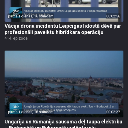
pirms 1 dienas, 16 stundām
00:02:56
Vācija drona incidentu Leipcigas lidostā dēvē par
profesionāli paveiktu hibrīdkara operāciju
414. epizode
pirms 1 dienas, 16 stundām
00:02:27
Ungārija un Rumānija sausuma dēļ taupa elektrību
– Budapeštā un Bukarestē izslēgts ielu