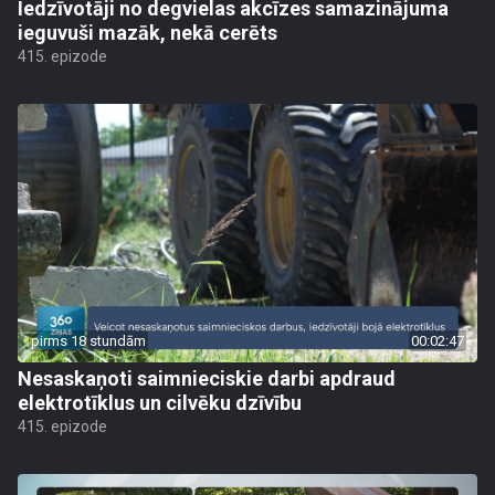
Iedzīvotāji no degvielas akcīzes samazinājuma
ieguvuši mazāk, nekā cerēts
415. epizode
pirms 18 stundām
00:02:47
Nesaskaņoti saimnieciskie darbi apdraud
elektrotīklus un cilvēku dzīvību
415. epizode