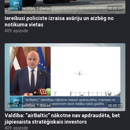
pirms 1 nedēļas, 1 dienas
00:03:39
Iereibusi policiste izraisa avāriju un aizbēg no
notikuma vietas
409. epizode
pirms 1 nedēļas, 1 dienas
00:02:27
Valdība: “airBaltic” nākotne nav apdraudēta, bet
jāpiesaista stratēģiskais investors
409. epizode