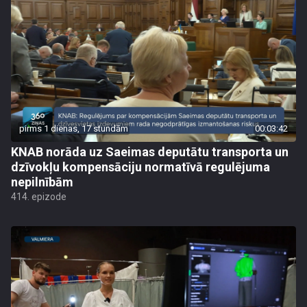
pirms 1 dienas, 17 stundām
00:03:42
KNAB norāda uz Saeimas deputātu transporta un
dzīvokļu kompensāciju normatīvā regulējuma
nepilnībām
414. epizode