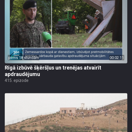
pirms 18 stundām
00:02:11
Rīgā izbūvē šķēršļus un trenējas atvairīt
apdraudējumu
415. epizode