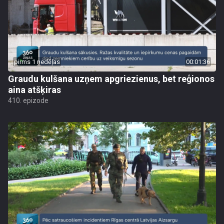
pirms 1 nedēļas
00:01:36
Graudu kulšana uzņem apgriezienus, bet reģionos
aina atšķiras
410. epizode