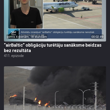
pirms 4 dienām, 18 stundām
00:02:49
“airBaltic” obligāciju turētāju sanāksme beidzas
bez rezultāta
411. epizode