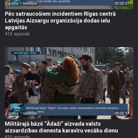
pirms 1 nedēļas
00:02:01
Pēc satraucošiem incidentiem Rīgas centrā
Latvijas Aizsargu organizācija dodas ielu
apgaitās
410. epizode
pirms 1 nedēļas
00:02:51
Militārajā bāzē “Ādaži” aizvada valsts
aizsardzības dienesta karavīru vecāku dienu
410. epizode