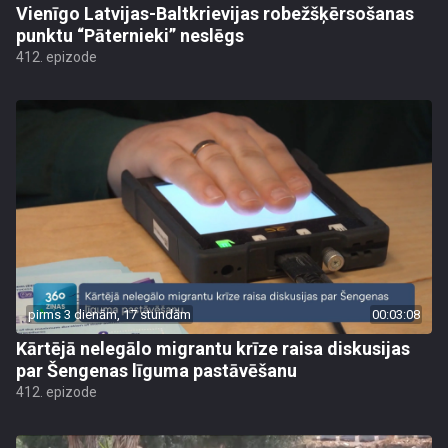
Vienīgo Latvijas-Baltkrievijas robežšķērsošanas
punktu “Pāternieki” neslēgs
412. epizode
pirms 3 dienām, 17 stundām
00:03:08
Kārtējā nelegālo migrantu krīze raisa diskusijas
par Šengenas līguma pastāvēšanu
412. epizode