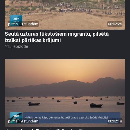
pirms 18 stundām
00:02:25
Seutā uzturas tūkstošiem migrantu, pilsētā
izsīkst pārtikas krājumi
415. epizode
pirms 19 stundām
00:02:18