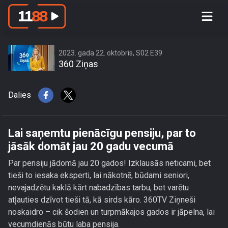
Lai saņemtu pienācīgu pensiju, par to
jāsāk domāt jau 20 gadu vecumā
2023. gada 22. oktobris, S02 E39
360 Ziņas
Dalies
Lai saņemtu pienācīgu pensiju, par to
jāsāk domāt jau 20 gadu vecumā
Par pensiju jādomā jau 20 gados! Izklausās neticami, bet
tieši to iesaka eksperti, lai nākotnē, būdami seniori,
nevajadzētu kaklā kārt nabadzības tarbu, bet varētu
atļauties dzīvot tieši tā, kā sirds kāro. 360TV Ziņneši
noskaidro – cik šodien un turpmākajos gados ir jāpelna, lai
vecumdienās būtu laba pensija.