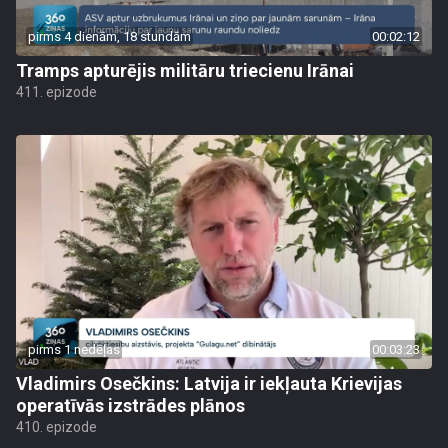
pirms 4 dienām, 18 stundām
00:02:12
Tramps apturējis militāru triecienu Irānai
411. epizode
pirms 1 nedēļas
00:03:23
Vladimirs Osečkins: Latvija ir iekļauta Krievijas
operatīvās izstrādes plānos
410. epizode