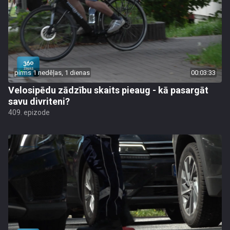
pirms 1 nedēļas, 1 dienas
00:03:33
Velosipēdu zādzību skaits pieaug - kā pasargāt
savu divriteni?
409. epizode