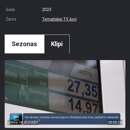
Gads
2023
Žanrs
Tematiskie TV šovi
Sezonas
Klipi
pirms 18 stundām
00:03:26