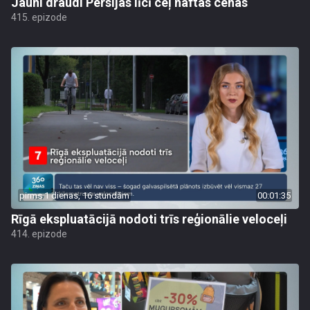
Jauni draudi Persijas līcī ceļ naftas cenas
415. epizode
pirms 1 dienas, 16 stundām
00:01:35
Rīgā ekspluatācijā nodoti trīs reģionālie veloceļi
414. epizode