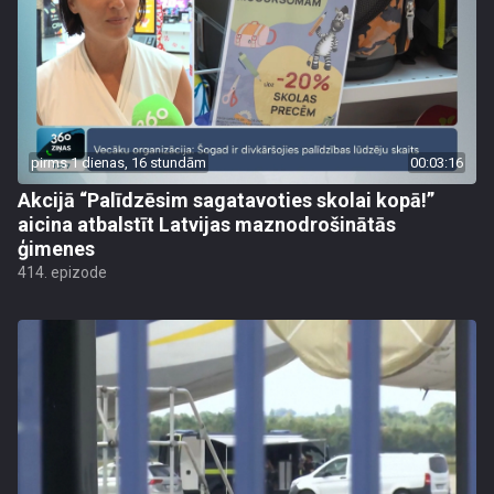
pirms 1 dienas, 16 stundām
00:03:16
Akcijā “Palīdzēsim sagatavoties skolai kopā!”
aicina atbalstīt Latvijas maznodrošinātās
ģimenes
414. epizode