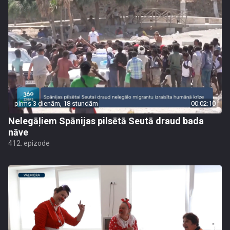
pirms 3 dienām, 18 stundām
00:02:10
Nelegāļiem Spānijas pilsētā Seutā draud bada
nāve
412. epizode