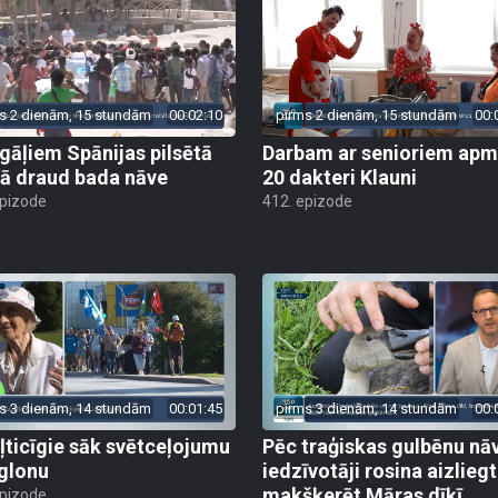
s 2 dienām, 15 stundām
00:02:10
pirms 2 dienām, 15 stundām
00:
gāļiem Spānijas pilsētā
Darbam ar senioriem apm
ā draud bada nāve
20 dakteri Klauni
epizode
412. epizode
s 3 dienām, 14 stundām
00:01:45
pirms 3 dienām, 14 stundām
00:
ļticīgie sāk svētceļojumu
Pēc traģiskas gulbēnu nā
glonu
iedzīvotāji rosina aizliegt
makšķerēt Māras dīķī
epizode