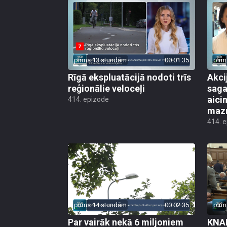
pirms 13 stundām
00:01:35
pirm
Rīgā ekspluatācijā nodoti trīs
Akci
reģionālie veloceļi
saga
aicin
414. epizode
mazn
414. 
pirms 14 stundām
00:02:35
pirm
Par vairāk nekā 6 miljoniem
KNAB