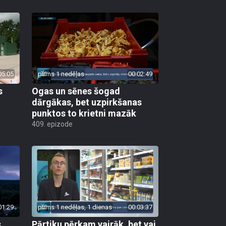
05:05
pirms 1 nedēļas
00:02:49
s
Ogas un sēnes šogad
dārgākas, bet uzpirkšanas
punktos to krietni mazāk
409. epizode
01:29
pirms 1 nedēļas, 1 dienas
00:03:37
s
Pārtiku pērkam vairāk, bet vai