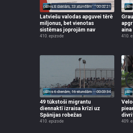
pirms 6 dienām, 13 stundām
00:02:21
pirm
Latviešu valodas apguvei tērē
Grau
miljonus, bet vienotas
apgr
sistēmas joprojām nav
aina
410. epizode
410. 
pirms 6 dienām, 16 stundām
00:03:34
pirm
49 tūkstoši migrantu
Velo
diennaktī izraisa krīzi uz
piea
Spānijas robežas
divri
410. epizode
409. 