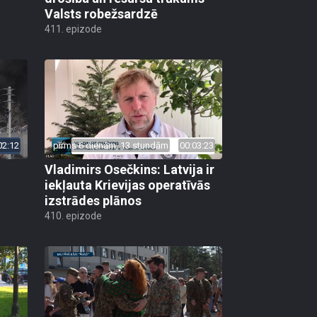
Valsts robežsardzē
411. epizode
02:12
pirms 6 dienām, 13 stundām
00:03:23
Vladimirs Osečkins: Latvija ir
iekļauta Krievijas operatīvās
izstrādes plānos
410. epizode