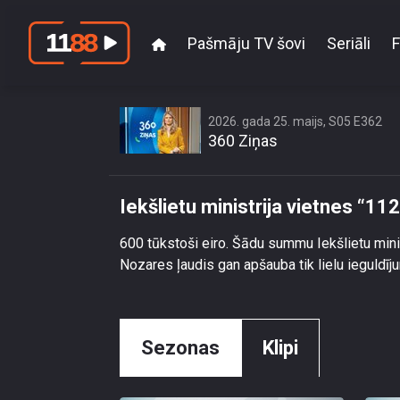
Pašmāju TV šovi
Seriāli
F
Iekšlietu
2026. gada 25. maijs, S05 E362
360 Ziņas
Iekšlietu ministrija vietnes “11
600 tūkstoši eiro. Šādu summu Iekšlietu minis
Nozares ļaudis gan apšauba tik lielu ieguldī
Sezonas
Klipi