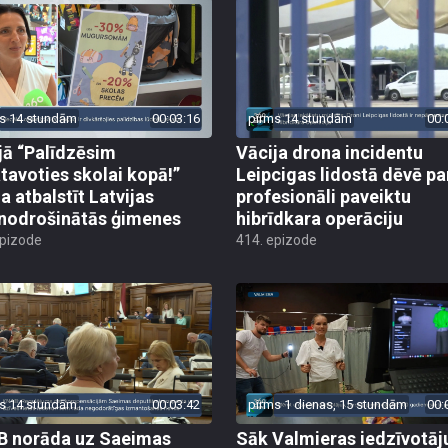
s 14 stundām
00:03:16
pirms 14 stundām
00:
jā “Palīdzēsim
Vācija drona incidentu
tavoties skolai kopā!”
Leipcigas lidostā dēvē pa
a atbalstīt Latvijas
profesionāli paveiktu
odrošinātās ģimenes
hibrīdkara operāciju
epizode
414. epizode
s 14 stundām
00:03:42
pirms 1 dienas, 15 stundām
00:
 norāda uz Saeimas
Sāk Valmieras iedzīvotāj