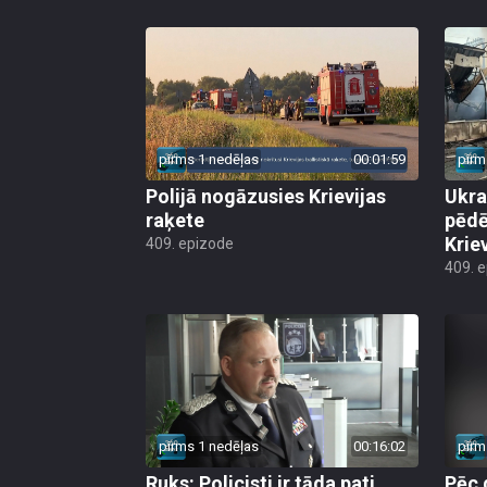
pirms 1 nedēļas
00:01:59
pirm
Polijā nogāzusies Krievijas
Ukra
raķete
pēdē
Krie
409. epizode
409. 
pirms 1 nedēļas
00:16:02
pirm
Ruks: Policisti ir tāda pati
Pēc 