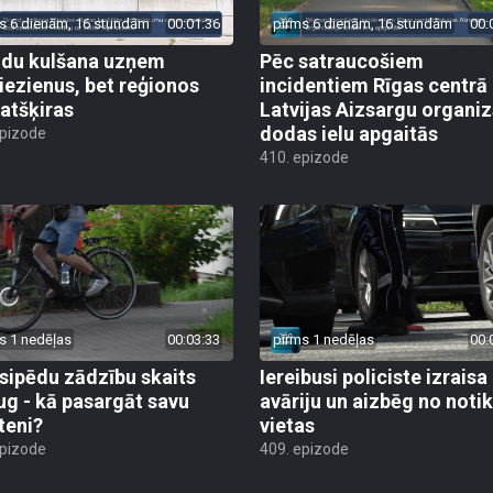
s 6 dienām, 16 stundām
00:01:36
pirms 6 dienām, 16 stundām
00:
du kulšana uzņem
Pēc satraucošiem
iezienus, bet reģionos
incidentiem Rīgas centrā
 atšķiras
Latvijas Aizsargu organiz
dodas ielu apgaitās
epizode
410. epizode
s 1 nedēļas
00:03:33
pirms 1 nedēļas
00:
sipēdu zādzību skaits
Iereibusi policiste izraisa
ug - kā pasargāt savu
avāriju un aizbēg no not
teni?
vietas
epizode
409. epizode