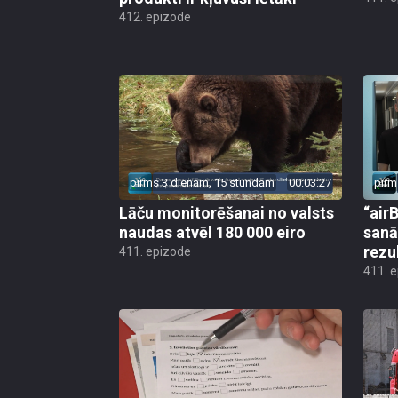
412. epizode
pirms 3 dienām, 15 stundām
00:03:27
pirm
Lāču monitorēšanai no valsts
“airB
naudas atvēl 180 000 eiro
sanā
rezu
411. epizode
411. 