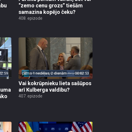
mbu
“zemo cenu grozs” tiešām
samazina kopējo čeku?
408. epizode
02:59
pirms 1 nedēļas, 2 dienām
00:02:53
Vai kokrūpnieku lieta sašūpos
ākuma
arī Kulberga valdību?
āko
407. epizode