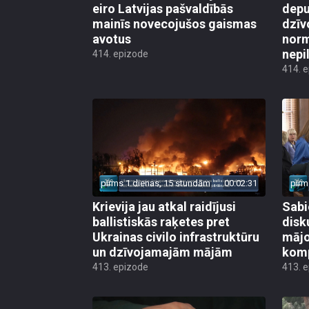
eiro Latvijas pašvaldībās
depu
mainīs novecojušos gaismas
dzīv
avotus
norm
nepi
414. epizode
414. 
pirms 1 dienas, 15 stundām
00:02:31
pirm
Krievija jau atkal raidījusi
Sabi
ballistiskās raķetes pret
disk
Ukrainas civilo infrastruktūru
mājo
un dzīvojamajām mājām
kom
413. epizode
413. 