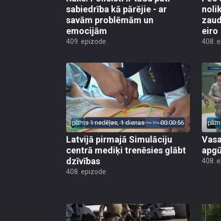
sabiedrība kā pārējie - ar
noli
savām problēmām un
zaud
emocijām
eiro
409. epizode
408. 
pirms 1 nedēļas, 1 dienas
00:00:56
pirm
Latvijā pirmajā Simulāciju
Vasa
centrā mediķi trenēsies glābt
apgū
dzīvības
408. 
408. epizode