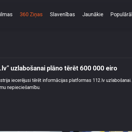
ilmas
360 Ziņas
Slavenības
Jaunākie
Populārā
 ministrija vietnes “112.lv” uzlabošanai plāno tērēt 60
2.lv” uzlabošanai plāno tērēt 600 000 eiro
trija iecerējusi tērēt informācijas platformas 112.lv uzlabošanai.
jumu nepieciešamību.