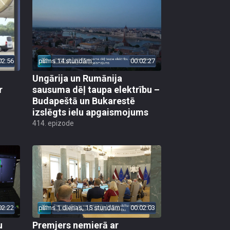
02:56
pirms 14 stundām
00:02:27
Ungārija un Rumānija
r
sausuma dēļ taupa elektrību –
Budapeštā un Bukarestē
izslēgts ielu apgaismojums
414. epizode
02:22
pirms 1 dienas, 15 stundām
00:02:03
u
Premjers nemierā ar