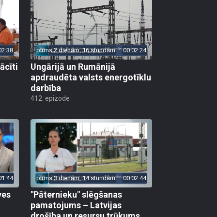
02:38
pirms 2 dienām, 16 stundām
00:02:24
ācīti
Ungārijā un Rumānijā
apdraudēta valsts energotīklu
darbība
412. epizode
01:44
pirms 3 dienām, 14 stundām
00:02:44
ves
"Pāternieku" slēgšanas
pamatojums – Latvijas
drošība un resursu trūkums