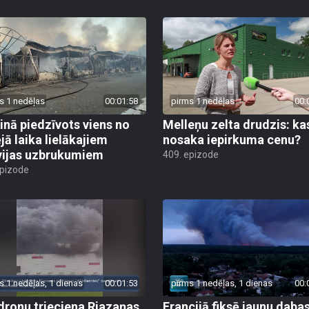
s 1 nedēļas
00:01:58
pirms 1 nedēļas
00:
inā piedzīvots viens no
Melleņu zelta drudzis: ka
jā laika lielākajiem
nosaka iepirkuma cenu?
vijas uzbrukumiem
409. epizode
epizode
s 1 nedēļas, 1 dienas
00:01:53
pirms 1 nedēļas, 1 dienas
00:
dronu trieciena Rjazaņas
Francijā fiksē jaunu daba