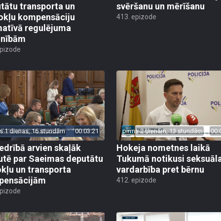
tātu transporta un
svēršanu un mērīšanu
okļu kompensāciju
413. epizode
atīvā regulējuma
lnībām
epizode
s 1 dienas, 16 stundām
00:03:21
pirms 2 dienām, 13 stundām
00:
edrībā arvien skaļāk
Hokeja nometnes laikā
utē par Saeimas deputātu
Tukumā notikusi seksuāl
kļu un transporta
vardarbība pret bērnu
pensācijām
412. epizode
epizode