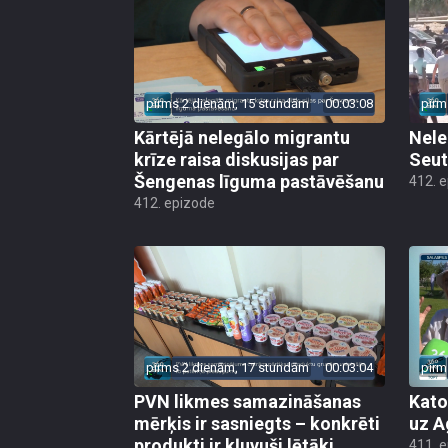
pirms 2 dienām, 15 stundām
00:03:08
pirm
Kārtējā nelegālo migrantu
Nele
krīze raisa diskusijas par
Seut
Šengenas līguma pastāvēšanu
412. 
412. epizode
pirms 2 dienām, 17 stundām
00:03:04
pirm
PVN likmes samazināšanas
Kato
mērķis ir sasniegts – konkrēti
uz A
produkti ir kļuvuši lētāki
411. 