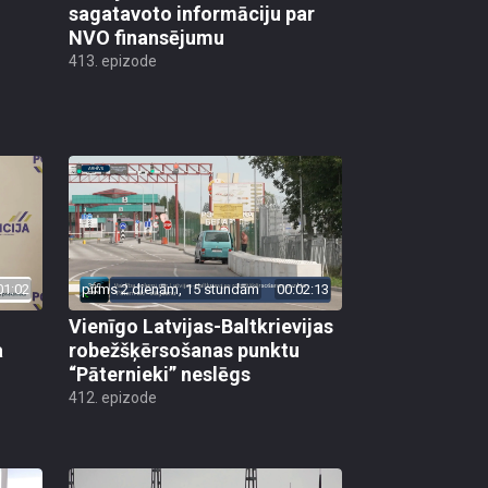
sagatavoto informāciju par
NVO finansējumu
413. epizode
01:02
pirms 2 dienām, 15 stundām
00:02:13
Vienīgo Latvijas-Baltkrievijas
a
robežšķērsošanas punktu
“Pāternieki” neslēgs
412. epizode