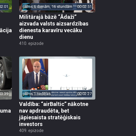
02:01
pirms 6 dienām, 16 stundām
00:02:51
Militārajā bāzē “Ādaži”
aizvada valsts aizsardzības
ācija
dienesta karavīru vecāku
dienu
410. epizode
03:39
pirms 1 nedēļas
00:02:27
Valdība: “airBaltic” nākotne
ikuma
nav apdraudēta, bet
jāpiesaista stratēģiskais
investors
409. epizode