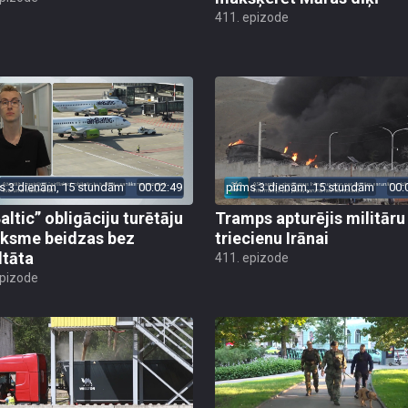
411. epizode
s 3 dienām, 15 stundām
00:02:49
pirms 3 dienām, 15 stundām
00:
altic” obligāciju turētāju
Tramps apturējis militāru
ksme beidzas bez
triecienu Irānai
ltāta
411. epizode
epizode