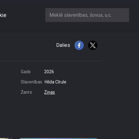
kie
Meklē slavenības, šovus, u.c.
0 000 eiro
Dalies
Gads
2026
Slavenības
Hilda Cīrule
Žanrs
Ziņas