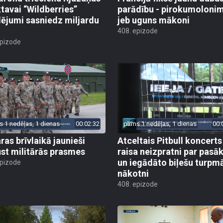
ktavai “Wildberries”
parādību - pirokumoloni
ējumi sasniedz miljardu
jeb uguns mākoni
408. epizode
epizode
s 1 nedēļas, 1 dienas
00:02:32
pirms 1 nedēļas, 1 dienas
00:
ras brīvlaikā jaunieši
Atceltais Pitbull koncerts
st militārās prasmes
raisa neizpratni par pas
un iegādāto biļešu turpm
epizode
nākotni
408. epizode