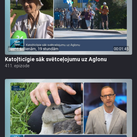
pirms 6 dienām, 19 stundām
00:01:45
Katoļticīgie sāk svētceļojumu uz Aglonu
411. epizode