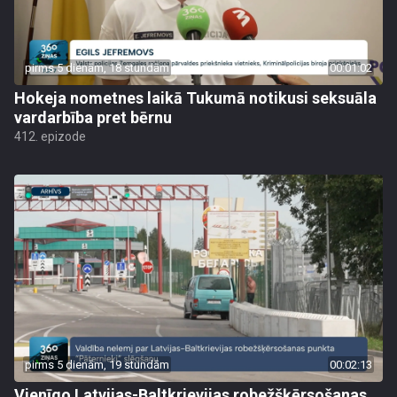
pirms 5 dienām, 18 stundām
00:01:02
Hokeja nometnes laikā Tukumā notikusi seksuāla
vardarbība pret bērnu
412. epizode
pirms 5 dienām, 19 stundām
00:02:13
Vienīgo Latvijas-Baltkrievijas robežšķērsošanas