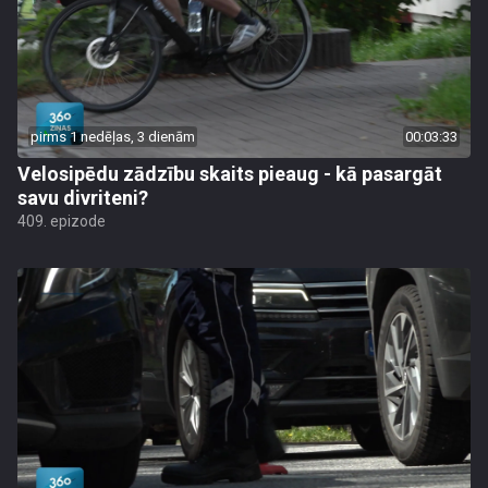
pirms 1 nedēļas, 3 dienām
00:03:33
Velosipēdu zādzību skaits pieaug - kā pasargāt
savu divriteni?
409. epizode