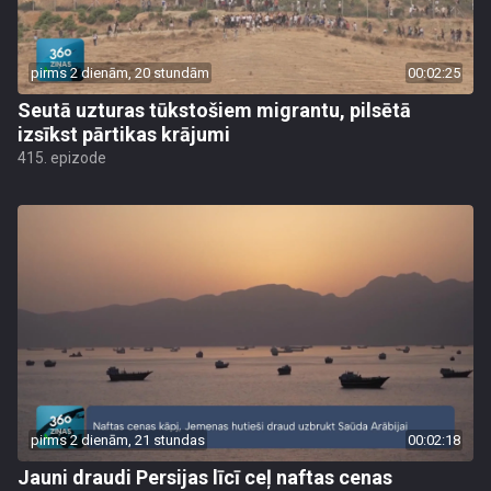
pirms 2 dienām, 20 stundām
00:02:25
Seutā uzturas tūkstošiem migrantu, pilsētā
izsīkst pārtikas krājumi
415. epizode
pirms 2 dienām, 21 stundas
00:02:18
Jauni draudi Persijas līcī ceļ naftas cenas