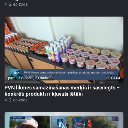
412. epizode
pirms 5 dienām, 21 stundas
00:03:04
PVN likmes samazināšanas mērķis ir sasniegts –
konkrēti produkti ir kļuvuši lētāki
412. epizode