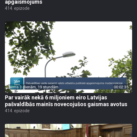
apgaismojums
414. epizode
pirms 3 dienām, 19 stundām
00:02:35
Par vairāk nekā 6 miljoniem eiro Latvijas
pašvaldībās mainīs novecojušos gaismas avotus
414. epizode