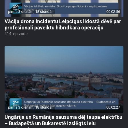
pirms 3 dienām, 18 stundām
00:02:56
Vācija drona incidentu Leipcigas lidostā dēvē par
profesionāli paveiktu hibrīdkara operāciju
414. epizode
pirms 3 dienām, 18 stundām
00:02:27
Ungārija un Rumānija sausuma dēļ taupa elektrību
– Budapeštā un Bukarestē izslēgts ielu