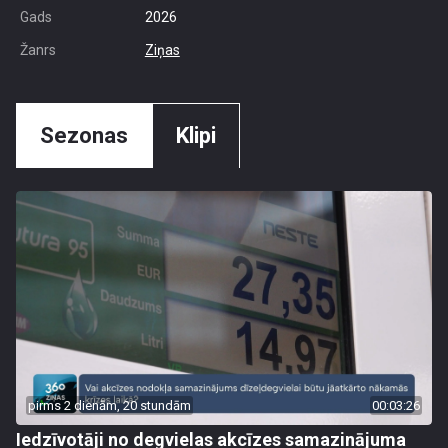
Gads
2026
Žanrs
Ziņas
Sezonas
Klipi
pirms 2 dienām, 20 stundām
00:03:26
Iedzīvotāji no degvielas akcīzes samazinājuma