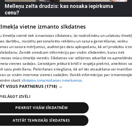
Melleņu zelta drudzis: kas nosaka iepirkuma
cenu?
409. epizode
 tīmekļa vietne izmanto sīkdatnes
 tīmekļa vietnē tiek izmantotas sīkdatnes, lai nodrošinātu un uzlabotu tīmek
nes darbību., nosūtītu personalizētu reklāmu un satura ģenerēšanai, veiktu
āmas un satura mērījumus, auditorijas datu apkopošanu, kā arī produktu izst
zlabošanu. Zemāk sniedzam informāciju par visām sīkdatnēm, kuras tiek
ntotas mūsu tīmekļa vietnēs. Sīkdatnes var atšķirties atkarībā no apmeklētā
rneta vietnes sadaļas. Lietotājam jebkurā brīdī ir iespēja piekrist, atteikties va
īt savu piekrišanu. Piekrišanas sniegšana, kā arī tās atsaukšana vai mainīša
ecas uz visām interneta vietnes sadaļām. Vairāk informācijas par izmantotaj
atnēm skatīt
sīkdatņu izmantošanas noteikumos.
ĪT VISUS PARTNERUS
(1718) →
pirms 1 nedēļas, 3 dienām
00:02:49
PIELĀGOT IZVĒLI
Ogas un sēnes šogad dārgākas, bet uzpirkšanas
PIEKRIST VISĀM SĪKDATNĒM
punktos to krietni mazāk
409. epizode
ATSTĀT TEHNISKĀS SĪKDATNES