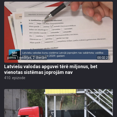
pirms 1 nedēļas, 2 dienām
00:02:21
Latviešu valodas apguvei tērē miljonus, bet
vienotas sistēmas joprojām nav
410. epizode