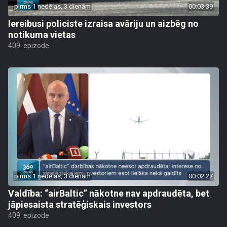
pirms 1 nedēļas, 3 dienām
00:03:39
Iereibusi policiste izraisa avāriju un aizbēg no
notikuma vietas
409. epizode
pirms 1 nedēļas, 3 dienām
00:02:27
Valdība: “airBaltic” nākotne nav apdraudēta, bet
jāpiesaista stratēģiskais investors
409. epizode