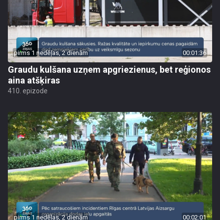
pirms 1 nedēļas, 2 dienām
00:01:36
Graudu kulšana uzņem apgriezienus, bet reģionos
aina atšķiras
410. epizode
pirms 1 nedēļas, 2 dienām
00:02:01