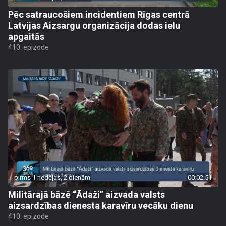
Pēc satraucošiem incidentiem Rīgas centrā
Latvijas Aizsargu organizācija dodas ielu
apgaitās
410. epizode
pirms 1 nedēļas, 2 dienām
00:02:51
Militārajā bāzē “Ādaži” aizvada valsts
aizsardzības dienesta karavīru vecāku dienu
410. epizode