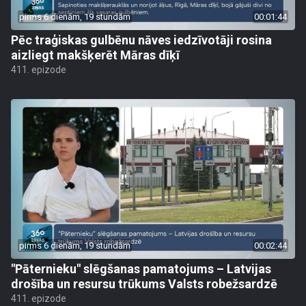
pirms 6 dienām, 19 stundām
00:01:44
Pēc traģiskas gulbēnu nāves iedzīvotāji rosina
aizliegt makšķerēt Māras dīķī
411. epizode
pirms 6 dienām, 19 stundām
00:02:44
"Pāternieku" slēgšanas pamatojums – Latvijas
drošība un resursu trūkums Valsts robežsardzē
411. epizode