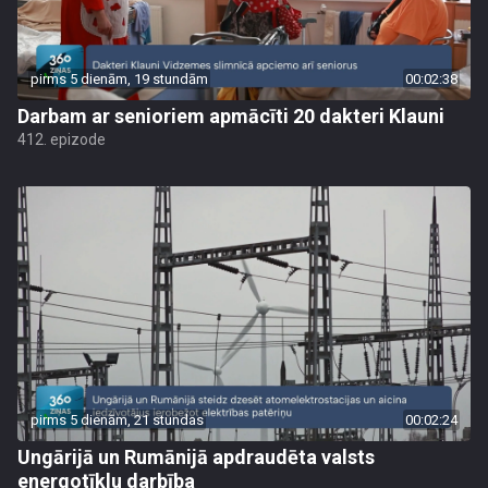
pirms 5 dienām, 19 stundām
00:02:38
Darbam ar senioriem apmācīti 20 dakteri Klauni
412. epizode
pirms 5 dienām, 21 stundas
00:02:24
Ungārijā un Rumānijā apdraudēta valsts
energotīklu darbība