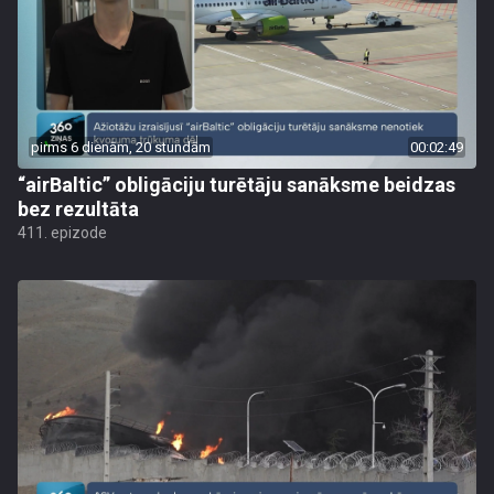
pirms 6 dienām, 20 stundām
00:02:49
“airBaltic” obligāciju turētāju sanāksme beidzas
bez rezultāta
411. epizode