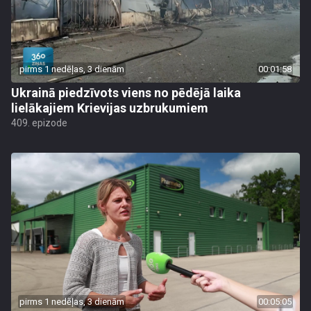
pirms 1 nedēļas, 3 dienām
00:01:58
Ukrainā piedzīvots viens no pēdējā laika
lielākajiem Krievijas uzbrukumiem
409. epizode
pirms 1 nedēļas, 3 dienām
00:05:05