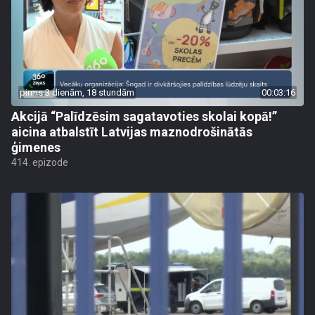
pirms 3 dienām, 18 stundām
00:03:16
Akcijā “Palīdzēsim sagatavoties skolai kopā!”
aicina atbalstīt Latvijas maznodrošinātās
ģimenes
414. epizode