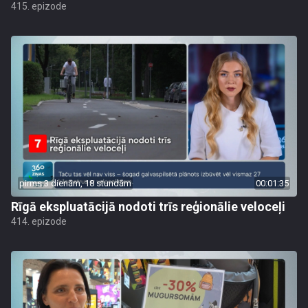
415. epizode
pirms 3 dienām, 18 stundām
00:01:35
Rīgā ekspluatācijā nodoti trīs reģionālie veloceļi
414. epizode