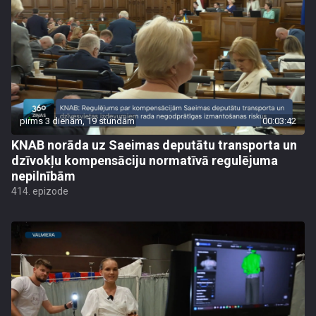
pirms 3 dienām, 19 stundām
00:03:42
KNAB norāda uz Saeimas deputātu transporta un
dzīvokļu kompensāciju normatīvā regulējuma
nepilnībām
414. epizode