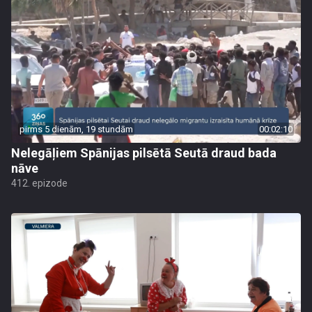
pirms 5 dienām, 19 stundām
00:02:10
Nelegāļiem Spānijas pilsētā Seutā draud bada
nāve
412. epizode