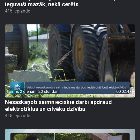
ieguvuši mazāk, nekā cerēts
415. epizode
pirms 2 dienām, 20 stundām
00:02:47
Nesaskaņoti saimnieciskie darbi apdraud
elektrotīklus un cilvēku dzīvību
415. epizode