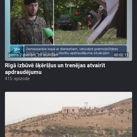
pirms 2 dienām, 20 stundām
00:02:11
Rīgā izbūvē šķēršļus un trenējas atvairīt
apdraudējumu
415. epizode