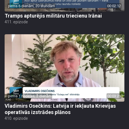
pirms 6 dienām, 20 stundām
00:02:12
Tramps apturējis militāru triecienu Irānai
411. epizode
pirms 1 nedēļas, 2 dienām
00:03:23
Vladimirs Osečkins: Latvija ir iekļauta Krievijas
operatīvās izstrādes plānos
410. epizode