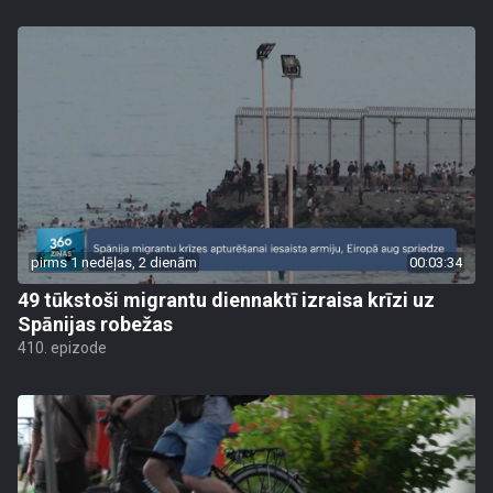
pirms 1 nedēļas, 2 dienām
00:03:34
49 tūkstoši migrantu diennaktī izraisa krīzi uz
Spānijas robežas
410. epizode