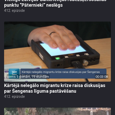
punktu “Pāternieki” neslēgs
412. epizode
pirms 5 dienām, 19 stundām
00:03:08
Kārtējā nelegālo migrantu krīze raisa diskusijas
par Šengenas līguma pastāvēšanu
412. epizode