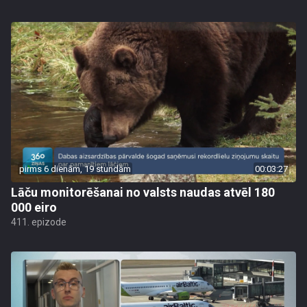
pirms 6 dienām, 19 stundām
00:03:27
Lāču monitorēšanai no valsts naudas atvēl 180
000 eiro
411. epizode