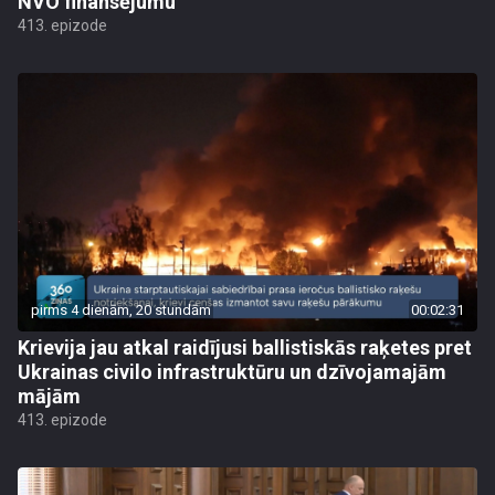
NVO finansējumu
413. epizode
pirms 4 dienām, 20 stundām
00:02:31
Krievija jau atkal raidījusi ballistiskās raķetes pret
Ukrainas civilo infrastruktūru un dzīvojamajām
mājām
413. epizode