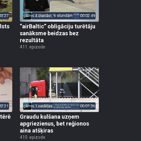
03:27
pirms 4 dienām, 6 stundām
00:02:49
lsts
“airBaltic” obligāciju turētāju
sanāksme beidzas bez
rezultāta
411. epizode
02:21
pirms 1 nedēļas
00:01:36
 tērē
Graudu kulšana uzņem
apgriezienus, bet reģionos
aina atšķiras
410. epizode