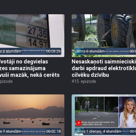
s 6 stundām
00:03:26
pirms 6 stundām
00:
īvotāji no degvielas
Nesaskaņoti saimniecisk
zes samazinājuma
darbi apdraud elektrotīkl
vuši mazāk, nekā cerēts
cilvēku dzīvību
epizode
415. epizode
s 7 stundām
00:02:18
pirms 1 dienas, 4 stundām
00: