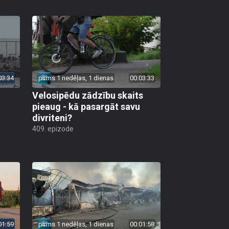
03:34
pirms 1 nedēļas, 1 dienas
00:03:33
Velosipēdu zādzību skaits
pieaug - kā pasargāt savu
divriteni?
409. epizode
01:59
pirms 1 nedēļas, 1 dienas
00:01:58