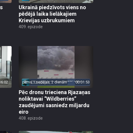
as
Ukrainā piedzīvots viens no
pēdējā laika lielākajiem
Krievijas uzbrukumiem
409. epizode
16:02
pirms 1 nedēļas, 2 dienām
00:01:53
Pēc dronu trieciena Rjazaņas
noliktavai “Wildberries”
zaudējumi sasniedz miljardu
eiro
408. epizode