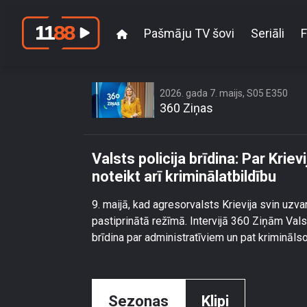
Pašmāju TV šovi
Seriāli
F
Valsts policija brī
2026. gada 7. maijs, S05 E350
360 Ziņas
Valsts policija brīdina: Par Kri
noteikt arī kriminālatbildību
9. maijā, kad agresorvalsts Krievija svin uzv
pastiprinātā režīmā. Intervijā 360 Ziņām Vals
brīdina par administratīviem un pat krimināls
Sezonas
Klipi