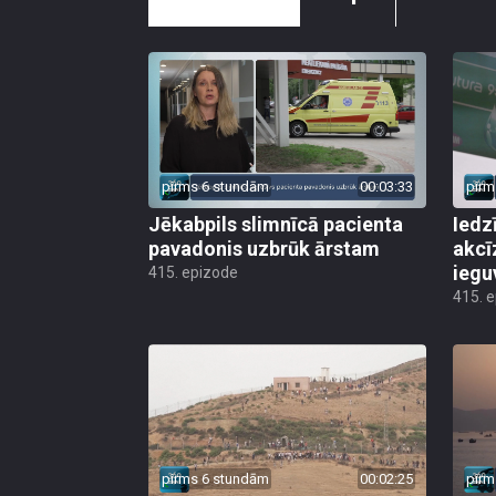
pirms 6 stundām
00:03:33
pirm
Jēkabpils slimnīcā pacienta
Iedz
pavadonis uzbrūk ārstam
akcī
iegu
415. epizode
415. 
pirms 6 stundām
00:02:25
pirm