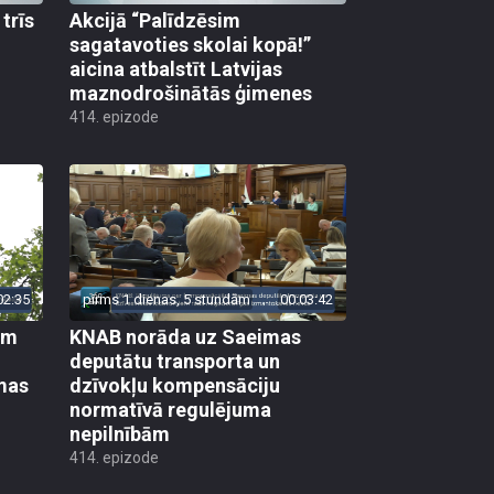
trīs
Akcijā “Palīdzēsim
sagatavoties skolai kopā!”
aicina atbalstīt Latvijas
maznodrošinātās ģimenes
414. epizode
02:35
pirms 1 dienas, 5 stundām
00:03:42
em
KNAB norāda uz Saeimas
deputātu transporta un
mas
dzīvokļu kompensāciju
normatīvā regulējuma
nepilnībām
414. epizode