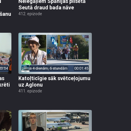
u
Nelegāļiem Spānijas pilsētā
Seutā draud bada nāve
ēšanu
412. epizode
03:04
pirms 4 dienām, 5 stundām
00:01:45
as
Katoļticīgie sāk svētceļojumu
krēti
uz Aglonu
411. epizode