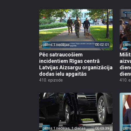
pirms 1 nedēļas
00:02:01
pirm
Pēc satraucošiem
Mili
incidentiem Rīgas centrā
aizv
Latvijas Aizsargu organizācija
dien
dodas ielu apgaitās
dien
410. epizode
410. 
pirms 1 nedēļas, 1 dienas
00:03:39
pirm