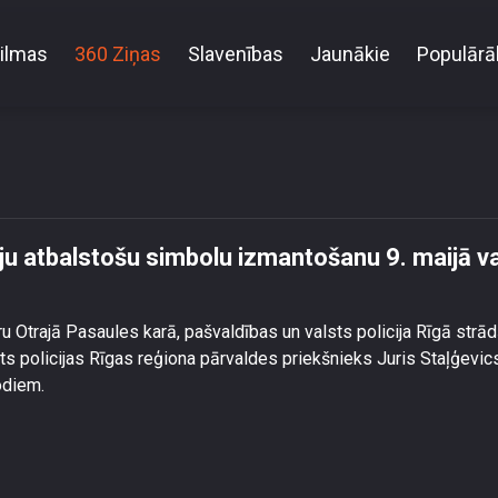
ilmas
360 Ziņas
Slavenības
Jaunākie
Populārā
dina: Par Krieviju atbalstošu simbolu izmantošanu 9. m
kriminālatbildību
eviju atbalstošu simbolu izmantošanu 9. maijā v
aru Otrajā Pasaules karā, pašvaldības un valsts policija Rīgā strā
ts policijas Rīgas reģiona pārvaldes priekšnieks Juris Staļģevic
odiem.