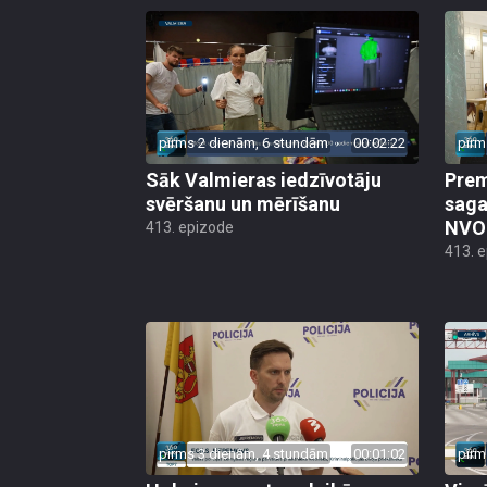
pirms 2 dienām, 6 stundām
00:02:22
pirm
Sāk Valmieras iedzīvotāju
Prem
svēršanu un mērīšanu
saga
NVO 
413. epizode
413. 
pirms 3 dienām, 4 stundām
00:01:02
pirm