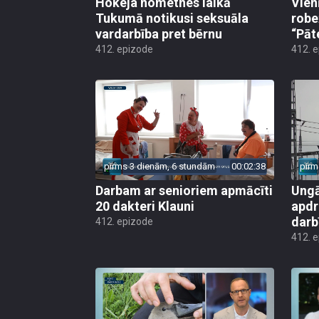
Hokeja nometnes laikā
Vien
Tukumā notikusi seksuāla
robe
vardarbība pret bērnu
“Pāt
412. epizode
412. 
pirms 3 dienām, 6 stundām
00:02:38
pirm
Darbam ar senioriem apmācīti
Ungā
20 dakteri Klauni
apdr
darb
412. epizode
412. 