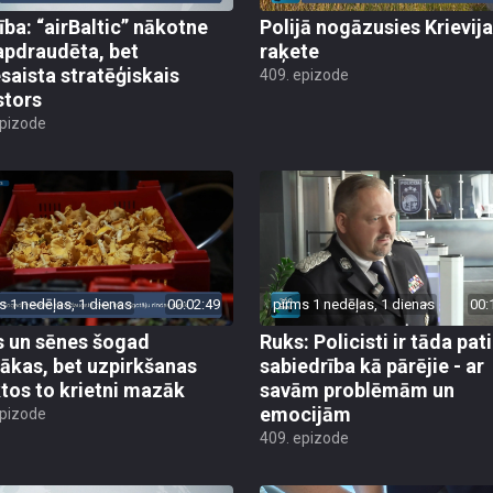
ība: “airBaltic” nākotne
Polijā nogāzusies Krievij
apdraudēta, bet
raķete
esaista stratēģiskais
409. epizode
stors
epizode
s 1 nedēļas, 1 dienas
00:02:49
pirms 1 nedēļas, 1 dienas
00:
 un sēnes šogad
Ruks: Policisti ir tāda pati
ākas, bet uzpirkšanas
sabiedrība kā pārējie - ar
tos to krietni mazāk
savām problēmām un
emocijām
epizode
409. epizode