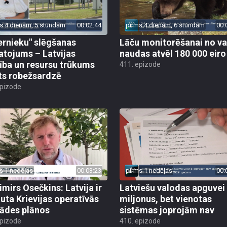
s 4 dienām, 5 stundām
00:02:44
pirms 4 dienām, 6 stundām
00:
ernieku" slēgšanas
Lāču monitorēšanai no va
tojums – Latvijas
naudas atvēl 180 000 eiro
ība un resursu trūkums
411. epizode
ts robežsardzē
epizode
s 1 nedēļas
00:03:23
pirms 1 nedēļas
00:
imirs Osečkins: Latvija ir
Latviešu valodas apguvei
auta Krievijas operatīvās
miljonus, bet vienotas
rādes plānos
sistēmas joprojām nav
epizode
410. epizode