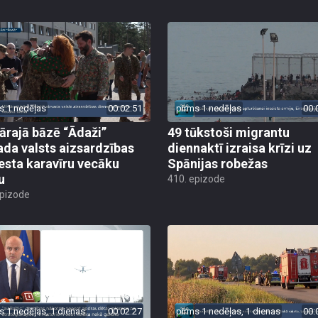
s 1 nedēļas
00:02:51
pirms 1 nedēļas
00:
tārajā bāzē “Ādaži”
49 tūkstoši migrantu
ada valsts aizsardzības
diennaktī izraisa krīzi uz
esta karavīru vecāku
Spānijas robežas
u
410. epizode
epizode
s 1 nedēļas, 1 dienas
00:02:27
pirms 1 nedēļas, 1 dienas
00: