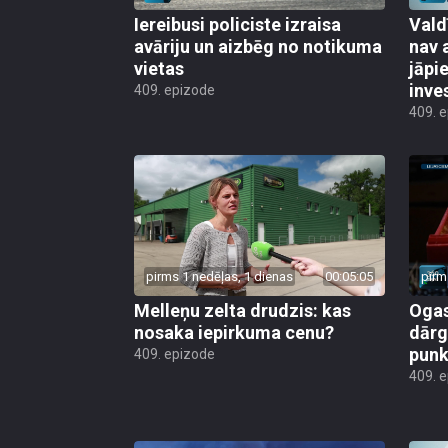
Iereibusi policiste izraisa
Vald
avāriju un aizbēg no notikuma
nav 
vietas
jāpi
inve
409. epizode
409. 
pirms 1 nedēļas, 1 dienas
00:05:05
pirm
Melleņu zelta drudzis: kas
Ogas
nosaka iepirkuma cenu?
dārg
punk
409. epizode
409. 