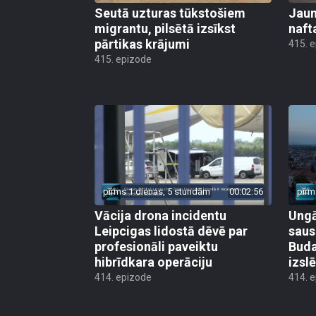
Seutā uzturas tūkstošiem
Jauni
migrantu, pilsētā izsīkst
naft
pārtikas krājumi
415. 
415. epizode
pirms 1 dienas, 5 stundām
00:02:56
pirm
Vācija drona incidentu
Ungā
Leipcigas lidostā dēvē par
saus
profesionāli paveiktu
Buda
hibrīdkara operāciju
izsl
414. epizode
414. 