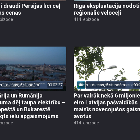
 draudi Persijas līcī ceļ
Rīgā ekspluatācijā nodoti 
as cenas
reģionālie veloceļi
epizode
414. epizode
s 1 dienas, 5 stundām
00:02:27
pirms 1 dienas, 5 stundām
00:
rija un Rumānija
Par vairāk nekā 6 miljoni
uma dēļ taupa elektrību –
eiro Latvijas pašvaldībās
peštā un Bukarestē
mainīs novecojušos gais
ēgts ielu apgaismojums
avotus
epizode
414. epizode