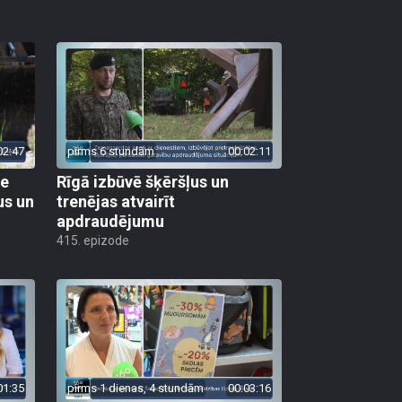
02:47
pirms 6 stundām
00:02:11
ie
Rīgā izbūvē šķēršļus un
us un
trenējas atvairīt
apdraudējumu
415. epizode
01:35
pirms 1 dienas, 4 stundām
00:03:16