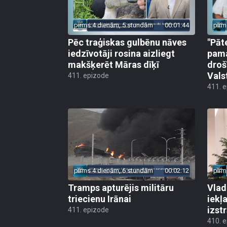
pirms 4 dienām, 5 stundām
00:01:44
pirm
Pēc traģiskas gulbēnu nāves
"Pāt
iedzīvotāji rosina aizliegt
pama
makšķerēt Māras dīķī
droš
Vals
411. epizode
411. 
pirms 4 dienām, 6 stundām
00:02:12
pirm
Tramps apturējis militāru
Vlad
triecienu Irānai
iekļ
izst
411. epizode
410. 