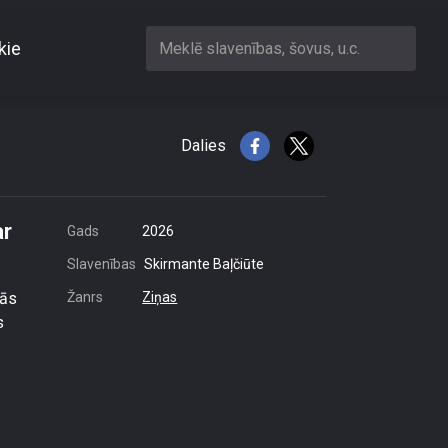
kie
Meklē slavenības, šovus, u.c.
aijā var noteikt arī
Dalies
ar
Gads
2026
Slavenības
Skirmante Baļčiūte
dās
Žanrs
Ziņas
s