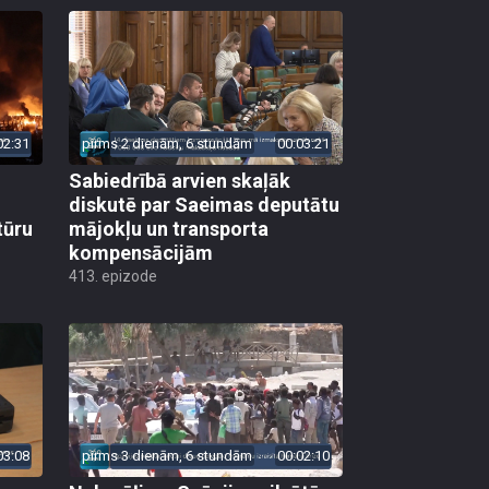
02:31
pirms 2 dienām, 6 stundām
00:03:21
Sabiedrībā arvien skaļāk
diskutē par Saeimas deputātu
tūru
mājokļu un transporta
kompensācijām
413. epizode
03:08
pirms 3 dienām, 6 stundām
00:02:10