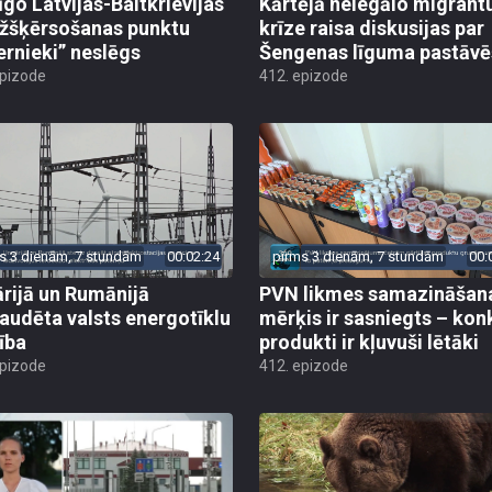
īgo Latvijas-Baltkrievijas
Kārtējā nelegālo migrant
žšķērsošanas punktu
krīze raisa diskusijas par
ernieki” neslēgs
Šengenas līguma pastāv
epizode
412. epizode
s 3 dienām, 7 stundām
00:02:24
pirms 3 dienām, 7 stundām
00:
rijā un Rumānijā
PVN likmes samazināšan
audēta valsts energotīklu
mērķis ir sasniegts – kon
ība
produkti ir kļuvuši lētāki
epizode
412. epizode