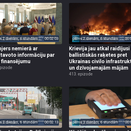
s 2 dienām, 6 stundām
00:02:03
pirms 2 dienām, 6 stundām
00:
jers nemierā ar
Krievija jau atkal raidījusi
tavoto informāciju par
ballistiskās raķetes pret
finansējumu
Ukrainas civilo infrastruk
un dzīvojamajām mājām
epizode
413. epizode
s 3 dienām, 6 stundām
00:02:13
pirms 3 dienām, 6 stundām
00: