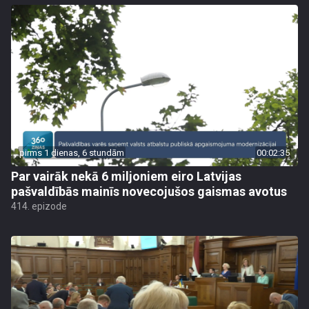
pirms 1 dienas, 6 stundām
00:02:35
Par vairāk nekā 6 miljoniem eiro Latvijas
pašvaldībās mainīs novecojušos gaismas avotus
414. epizode