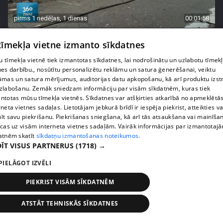
pirms 1 nedēļas, 1 dienas
00:01:58
Ukrainā piedzīvots viens no pēdējā laika
 tīmekļa vietne izmanto sīkdatnes
lielākajiem Krievijas uzbrukumiem
409. epizode
 tīmekļa vietnē tiek izmantotas sīkdatnes, lai nodrošinātu un uzlabotu tīmek
nes darbību., nosūtītu personalizētu reklāmu un satura ģenerēšanai, veiktu
āmas un satura mērījumus, auditorijas datu apkopošanu, kā arī produktu izst
zlabošanu. Zemāk sniedzam informāciju par visām sīkdatnēm, kuras tiek
ntotas mūsu tīmekļa vietnēs. Sīkdatnes var atšķirties atkarībā no apmeklētā
rneta vietnes sadaļas. Lietotājam jebkurā brīdī ir iespēja piekrist, atteikties va
īt savu piekrišanu. Piekrišanas sniegšana, kā arī tās atsaukšana vai mainīša
ecas uz visām interneta vietnes sadaļām. Vairāk informācijas par izmantotaj
atnēm skatīt
sīkdatņu izmantošanas noteikumos.
ĪT VISUS PARTNERUS
(1718) →
PIELĀGOT IZVĒLI
PIEKRIST VISĀM SĪKDATNĒM
pirms 1 nedēļas, 1 dienas
00:05:05
Melleņu zelta drudzis: kas nosaka iepirkuma
ATSTĀT TEHNISKĀS SĪKDATNES
cenu?