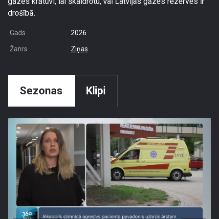
gāzes krātuvi, lai skaidrotu, vai Latvijas gāzes rezerves ir
drošībā.
Gads
2026
Žanrs
Ziņas
Sezonas
Klipi