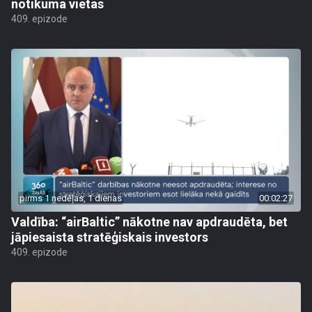
notikuma vietas
409. epizode
pirms 1 nedēļas, 1 dienas
00:02:27
Valdība: “airBaltic” nākotne nav apdraudēta, bet
jāpiesaista stratēģiskais investors
409. epizode