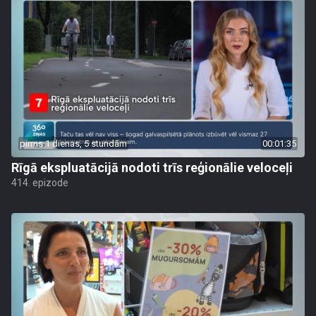
pirms 1 dienas, 5 stundām
00:01:35
Rīgā ekspluatācijā nodoti trīs reģionālie veloceļi
414. epizode