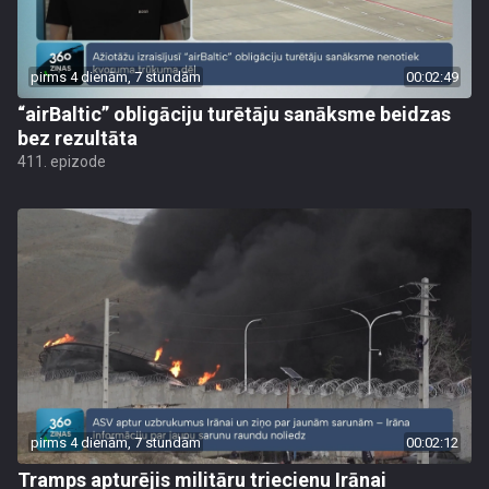
pirms 4 dienām, 7 stundām
00:02:49
“airBaltic” obligāciju turētāju sanāksme beidzas
bez rezultāta
411. epizode
pirms 4 dienām, 7 stundām
00:02:12
Tramps apturējis militāru triecienu Irānai