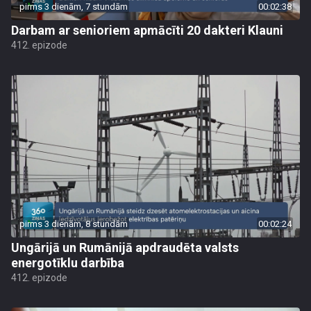
pirms 3 dienām, 7 stundām
00:02:38
Darbam ar senioriem apmācīti 20 dakteri Klauni
412. epizode
pirms 3 dienām, 8 stundām
00:02:24
Ungārijā un Rumānijā apdraudēta valsts
energotīklu darbība
412. epizode