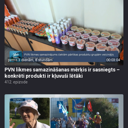
pirms 3 dienām, 8 stundām
00:03:04
PVN likmes samazināšanas mērķis ir sasniegts –
konkrēti produkti ir kļuvuši lētāki
412. epizode