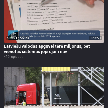
pirms 1 nedēļas
00:02:21
Latviešu valodas apguvei tērē miljonus, bet
vienotas sistēmas joprojām nav
410. epizode