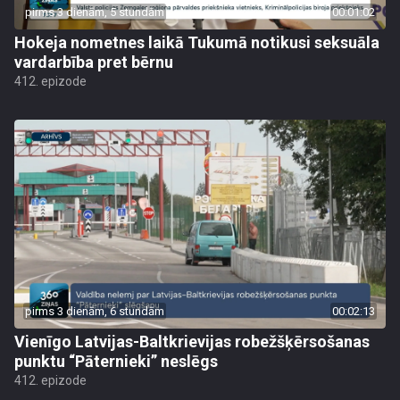
pirms 3 dienām, 5 stundām
00:01:02
Hokeja nometnes laikā Tukumā notikusi seksuāla
vardarbība pret bērnu
412. epizode
pirms 3 dienām, 6 stundām
00:02:13
Vienīgo Latvijas-Baltkrievijas robežšķērsošanas
punktu “Pāternieki” neslēgs
412. epizode