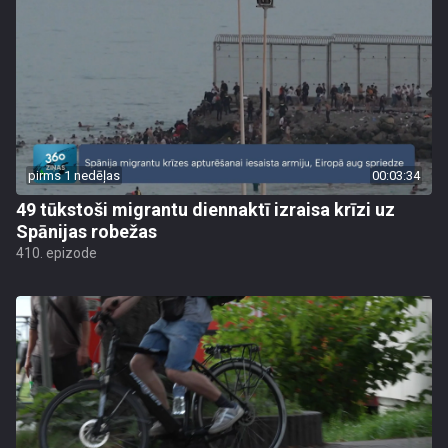
pirms 1 nedēļas
00:03:34
49 tūkstoši migrantu diennaktī izraisa krīzi uz
Spānijas robežas
410. epizode