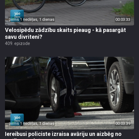
pirms 1 nedēļas, 1 dienas
00:03:33
Velosipēdu zādzību skaits pieaug - kā pasargāt
savu divriteni?
409. epizode
pirms 1 nedēļas, 1 dienas
00:03:39
Iereibusi policiste izraisa avāriju un aizbēg no