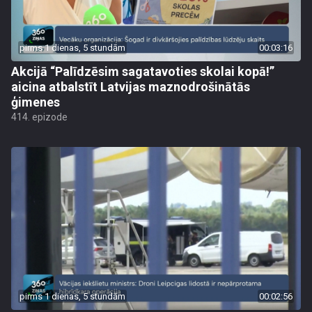
pirms 1 dienas, 5 stundām
00:03:16
Akcijā “Palīdzēsim sagatavoties skolai kopā!”
aicina atbalstīt Latvijas maznodrošinātās
ģimenes
414. epizode
pirms 1 dienas, 5 stundām
00:02:56