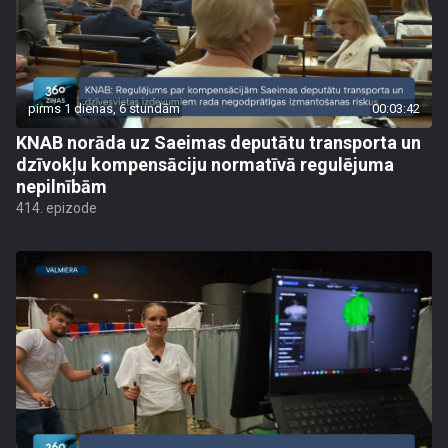
pirms 1 dienas, 6 stundām
00:03:42
KNAB norāda uz Saeimas deputātu transporta un
dzīvokļu kompensāciju normatīvā regulējuma
nepilnībām
414. epizode