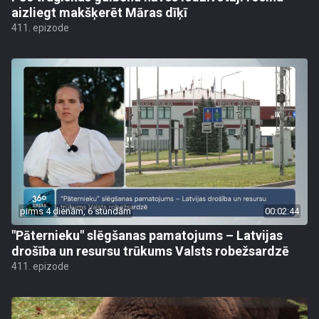
aizliegt makšķerēt Māras dīķī
411. epizode
pirms 4 dienām, 6 stundām
00:02:44
"Pāternieku" slēgšanas pamatojums – Latvijas
drošība un resursu trūkums Valsts robežsardzē
411. epizode