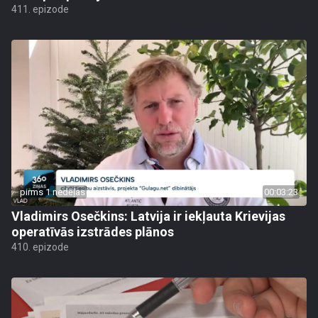
411. epizode
pirms 1 nedēļas
00:03:23
Vladimirs Osečkins: Latvija ir iekļauta Krievijas
operatīvās izstrādes plānos
410. epizode