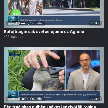
pirms 4 dienām, 6 stundām
00:01:45
Katoļticīgie sāk svētceļojumu uz Aglonu
411. epizode
pirms 4 dienām, 6 stundām
00:01:44
Pēc traģiskas gulbēnu nāves iedzīvotāji rosina