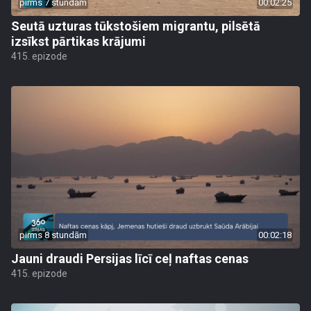
pirms 7 stundām
00:02:25
Seutā uzturas tūkstošiem migrantu, pilsētā
izsīkst pārtikas krājumi
415. epizode
pirms 8 stundām
00:02:18
Jauni draudi Persijas līcī ceļ naftas cenas
415. epizode