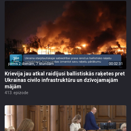
pirms 2 dienām, 7 stundām
00:02:31
Krievija jau atkal raidījusi ballistiskās raķetes pret
Ukrainas civilo infrastruktūru un dzīvojamajām
mājām
413. epizode