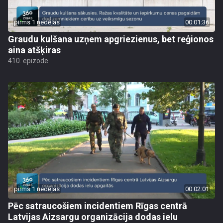
pirms 1 nedēļas
00:01:36
Graudu kulšana uzņem apgriezienus, bet reģionos
aina atšķiras
410. epizode
pirms 1 nedēļas
00:02:01
Pēc satraucošiem incidentiem Rīgas centrā
Latvijas Aizsargu organizācija dodas ielu