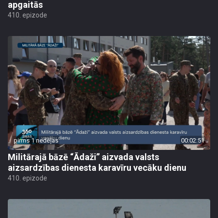
apgaitās
410. epizode
pirms 1 nedēļas
00:02:51
Militārajā bāzē “Ādaži” aizvada valsts
aizsardzības dienesta karavīru vecāku dienu
410. epizode