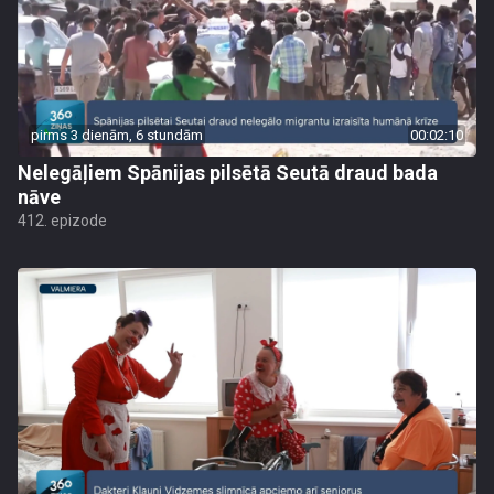
pirms 3 dienām, 6 stundām
00:02:10
Nelegāļiem Spānijas pilsētā Seutā draud bada
nāve
412. epizode