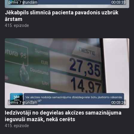
pirms 7 stundām
00:03:33
Jēkabpils slimnīcā pacienta pavadonis uzbrūk
ārstam
415. epizode
pirms 7 stundām
00:03:26
Iedzīvotāji no degvielas akcīzes samazinājuma
ieguvuši mazāk, nekā cerēts
415. epizode