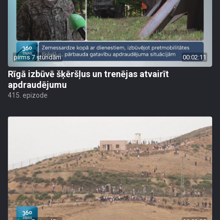
pirms 7 stundām
00:02:11
Rīgā izbūvē šķēršļus un trenējas atvairīt
apdraudējumu
415. epizode