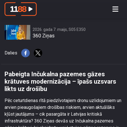
Pabeigta Inčukalna pazemes gāzes
krātuves modernizācija – īpašs
uzsvars likts uz drošību
2026. gada 7. maijs, S05 E350
360 Ziņas
Dalies
Pabeigta Inčukalna pazemes gāzes
krātuves modernizācija – īpašs uzsvars
likts uz drošību
Pēc ceturtdienas rītā piedzīvotajiem dronu uzlidojumiem un
arvien pieaugošajiem drošības riskiem, arvien aktuālāks
kļūst jautājums – cik pasargāta ir Latvijas kritiskā
infrastruktūra? 360 Ziņas devās uz Inčukalna pazemes