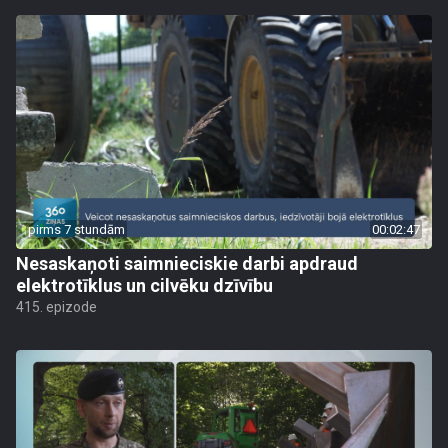
pirms 7 stundām
00:02:47
Nesaskaņoti saimnieciskie darbi apdraud
elektrotīklus un cilvēku dzīvību
415. epizode