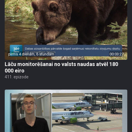
pirms 4 dienām, 6 stundām
00:03:27
Lāču monitorēšanai no valsts naudas atvēl 180
000 eiro
411. epizode