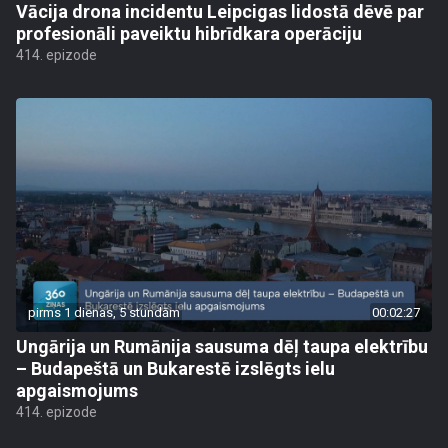
Vācija drona incidentu Leipcigas lidostā dēvē par
profesionāli paveiktu hibrīdkara operāciju
414. epizode
pirms 1 dienas, 5 stundām
00:02:27
Ungārija un Rumānija sausuma dēļ taupa elektrību
– Budapeštā un Bukarestē izslēgts ielu
apgaismojums
414. epizode