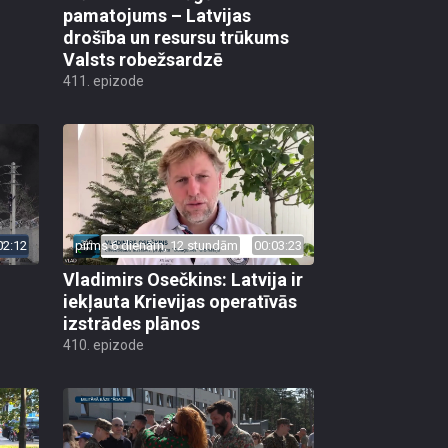
pamatojums – Latvijas
drošība un resursu trūkums
Valsts robežsardzē
411. epizode
02:12
pirms 6 dienām, 12 stundām
00:03:23
Vladimirs Osečkins: Latvija ir
iekļauta Krievijas operatīvās
izstrādes plānos
410. epizode