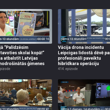
s 13 stundām
00:03:16
pirms 13 stundām
00:
jā “Palīdzēsim
Vācija drona incidentu
tavoties skolai kopā!”
Leipcigas lidostā dēvē pa
a atbalstīt Latvijas
profesionāli paveiktu
odrošinātās ģimenes
hibrīdkara operāciju
epizode
414. epizode
s 13 stundām
00:03:42
pirms 1 dienas, 14 stundām
00: