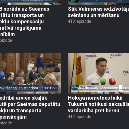
 norāda uz Saeimas
Sāk Valmieras iedzīvotāj
tātu transporta un
svēršanu un mērīšanu
okļu kompensāciju
413. epizode
atīvā regulējuma
lnībām
epizode
s 1 dienas, 15 stundām
00:03:21
pirms 2 dienām, 12 stundām
00:
edrībā arvien skaļāk
Hokeja nometnes laikā
utē par Saeimas deputātu
Tukumā notikusi seksuāl
kļu un transporta
vardarbība pret bērnu
pensācijām
412. epizode
epizode