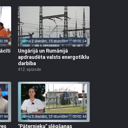
02:38
pirms 2 dienām, 15 stundām
00:02:24
ācīti
Ungārijā un Rumānijā
apdraudēta valsts energotīklu
darbība
412. epizode
01:44
pirms 3 dienām, 13 stundām
00:02:44
ves
"Pāternieku" slēgšanas