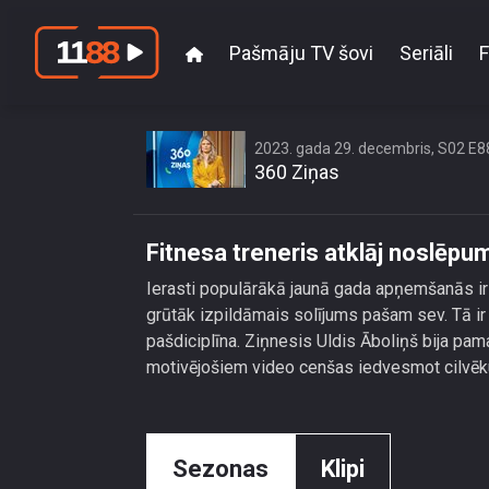
Pašmāju TV šovi
Seriāli
F
Fitnesa t
2023. gada 29. decembris, S02 E8
360 Ziņas
Fitnesa treneris atklāj noslēp
Ierasti populārākā jaunā gada apņemšanās ir s
grūtāk izpildāmais solījums pašam sev. Tā ir 
pašdiciplīna. Ziņnesis Uldis Āboliņš bija pama
motivējošiem video cenšas iedvesmot cilvēku
Sezonas
Klipi