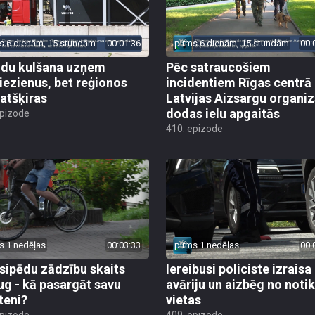
s 6 dienām, 15 stundām
00:01:36
pirms 6 dienām, 15 stundām
00:
du kulšana uzņem
Pēc satraucošiem
iezienus, bet reģionos
incidentiem Rīgas centrā
 atšķiras
Latvijas Aizsargu organiz
dodas ielu apgaitās
epizode
410. epizode
s 1 nedēļas
00:03:33
pirms 1 nedēļas
00:
sipēdu zādzību skaits
Iereibusi policiste izraisa
ug - kā pasargāt savu
avāriju un aizbēg no not
teni?
vietas
epizode
409. epizode