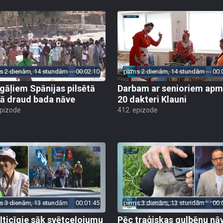
s 2 dienām, 14 stundām
00:02:10
pirms 2 dienām, 14 stundām
00:
gāļiem Spānijas pilsētā
Darbam ar senioriem apm
ā draud bada nāve
20 dakteri Klauni
epizode
412. epizode
s 3 dienām, 13 stundām
00:01:45
pirms 3 dienām, 13 stundām
00:
ļticīgie sāk svētceļojumu
Pēc traģiskas gulbēnu nā