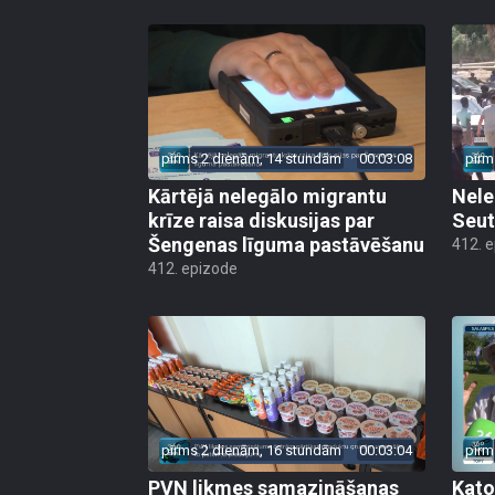
pirms 2 dienām, 14 stundām
00:03:08
pirm
Kārtējā nelegālo migrantu
Nele
krīze raisa diskusijas par
Seut
Šengenas līguma pastāvēšanu
412. 
412. epizode
pirms 2 dienām, 16 stundām
00:03:04
pirm
PVN likmes samazināšanas
Kato