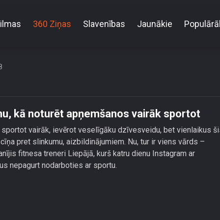
ilmas
360 Ziņas
Slavenības
Jaunākie
Populārā
reneris atklāj noslēpumu, kā noturēt apņemšanos vair
8
umu, kā noturēt apņemšanos vairāk sportot
portot vairāk, ievērot veselīgāku dzīvesveidu, bet vienlaikus ši
cīņa pret slinkumu, aizbildinājumiem. Nu, tur ir viens vārds –
nījis fitnesa treneri Liepājā, kurš katru dienu Instagram ar
s nepagurt nodarboties ar sportu.