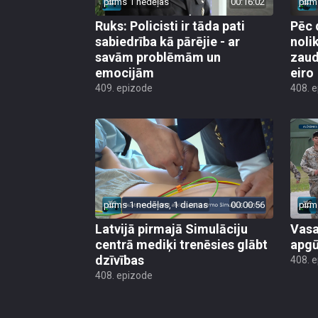
pirms 1 nedēļas
00:16:02
pirm
Ruks: Policisti ir tāda pati
Pēc 
sabiedrība kā pārējie - ar
noli
savām problēmām un
zaud
emocijām
eiro
409. epizode
408. 
pirms 1 nedēļas, 1 dienas
00:00:56
pirm
Latvijā pirmajā Simulāciju
Vasa
centrā mediķi trenēsies glābt
apgū
dzīvības
408. 
408. epizode