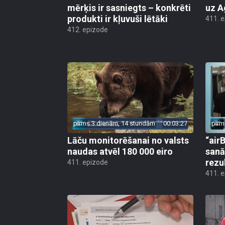
mērķis ir sasniegts – konkrēti
uz A
produkti ir kļuvuši lētāki
411. 
412. epizode
pirms 3 dienām, 14 stundām
00:03:27
pirm
Lāču monitorēšanai no valsts
“airB
naudas atvēl 180 000 eiro
sanā
rezu
411. epizode
411. 