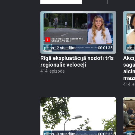
pirms 12 stundām
00:01:35
pirm
Rīgā ekspluatācijā nodoti trīs
Akci
reģionālie veloceļi
saga
aicin
414. epizode
mazn
414. 
pirms 13 stundām
00:02:35
pirm