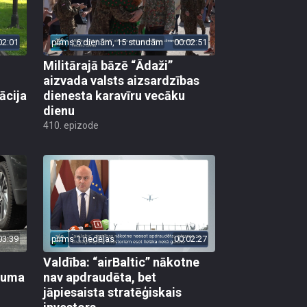
02:01
pirms 6 dienām, 15 stundām
00:02:51
Militārajā bāzē “Ādaži”
aizvada valsts aizsardzības
ācija
dienesta karavīru vecāku
dienu
410. epizode
03:39
pirms 1 nedēļas
00:02:27
Valdība: “airBaltic” nākotne
ikuma
nav apdraudēta, bet
jāpiesaista stratēģiskais