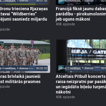
s 1 nedēļas, 1 dienas
00:01:53
pirms 1 nedēļas, 1 dienas
00:
dronu trieciena Rjazaņas
Francijā fiksē jaunu daba
ktavai “Wildberries”
parādību - pirokumoloni
ējumi sasniedz miljardu
jeb uguns mākoni
408. epizode
epizode
s 1 nedēļas, 1 dienas
00:02:32
pirms 1 nedēļas, 1 dienas
00:
ras brīvlaikā jaunieši
Atceltais Pitbull koncerts
st militārās prasmes
raisa neizpratni par pas
un iegādāto biļešu turpm
epizode
nākotni
408. epizode