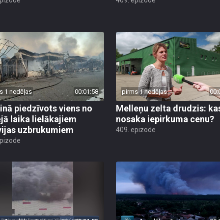
s 1 nedēļas
00:01:58
pirms 1 nedēļas
00:
inā piedzīvots viens no
Melleņu zelta drudzis: ka
jā laika lielākajiem
nosaka iepirkuma cenu?
vijas uzbrukumiem
409. epizode
epizode