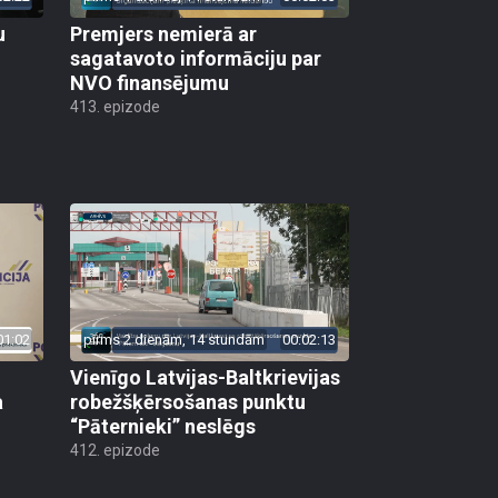
u
Premjers nemierā ar
sagatavoto informāciju par
NVO finansējumu
413. epizode
01:02
pirms 2 dienām, 14 stundām
00:02:13
Vienīgo Latvijas-Baltkrievijas
a
robežšķērsošanas punktu
“Pāternieki” neslēgs
412. epizode