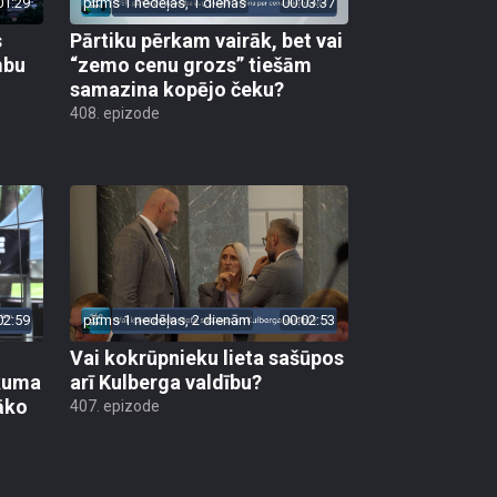
01:29
pirms 1 nedēļas, 1 dienas
00:03:37
s
Pārtiku pērkam vairāk, bet vai
mbu
“zemo cenu grozs” tiešām
samazina kopējo čeku?
408. epizode
02:59
pirms 1 nedēļas, 2 dienām
00:02:53
Vai kokrūpnieku lieta sašūpos
ākuma
arī Kulberga valdību?
āko
407. epizode