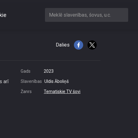
kie
Meklē slavenības, šovus, u.c.
āk sportot
Dalies
Gads
2023
s arī
Slavenības
Uldis Āboliņš
Žanrs
Tematiskie TV šovi