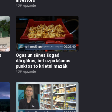
investors
409. epizode
05:05
pirms 1 nedēļas
00:02:49
s
Ogas un sēnes šogad
dārgākas, bet uzpirkšanas
punktos to krietni mazāk
409. epizode