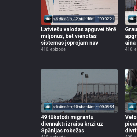
pirms 6 dienām, 12 stundām
00:02:21
pirm
Latviešu valodas apguvei tērē
Grau
miljonus, bet vienotas
apgr
sistēmas joprojām nav
aina
410. epizode
410. 
pirms 6 dienām, 15 stundām
00:03:34
pirm
49 tūkstoši migrantu
Velo
diennaktī izraisa krīzi uz
piea
Spānijas robežas
divri
410. epizode
409. 