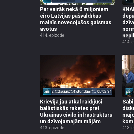
Par vairāk nekā 6 miljoniem
KNAB
eiro Latvijas pašvaldībās
depu
mainīs novecojušos gaismas
dzīv
avotus
norm
nepi
414. epizode
414. 
pirms 1 dienas, 14 stundām
00:02:31
pirm
Krievija jau atkal raidījusi
Sabi
ballistiskās raķetes pret
disk
Ukrainas civilo infrastruktūru
mājo
un dzīvojamajām mājām
kom
413. epizode
413. 