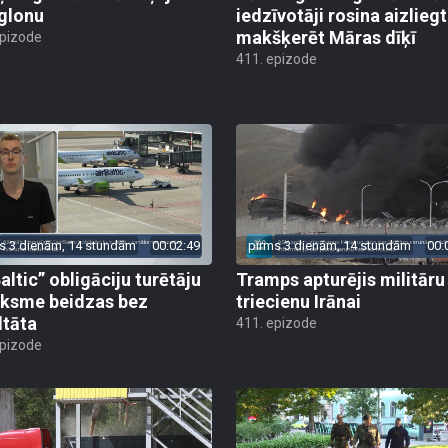
glonu
iedzīvotāji rosina aizliegt
makšķerēt Māras dīķī
epizode
411. epizode
s 3 dienām, 14 stundām
00:02:49
pirms 3 dienām, 14 stundām
00:
altic” obligāciju turētāju
Tramps apturējis militāru
ksme beidzas bez
triecienu Irānai
ltāta
411. epizode
epizode