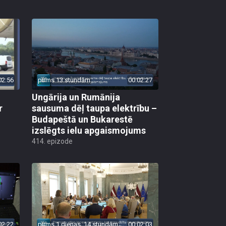
02:56
pirms 13 stundām
00:02:27
Ungārija un Rumānija
r
sausuma dēļ taupa elektrību –
Budapeštā un Bukarestē
izslēgts ielu apgaismojums
414. epizode
02:22
pirms 1 dienas, 14 stundām
00:02:03