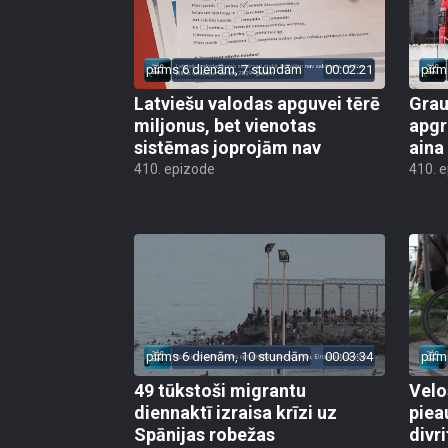
pirms 6 dienām, 7 stundām
00:02:21
pirm
Latviešu valodas apguvei tērē
Grau
miljonus, bet vienotas
apgr
sistēmas joprojām nav
aina
410. epizode
410. 
pirms 6 dienām, 10 stundām
00:03:34
pirm
49 tūkstoši migrantu
Velo
diennaktī izraisa krīzi uz
piea
Spānijas robežas
divri