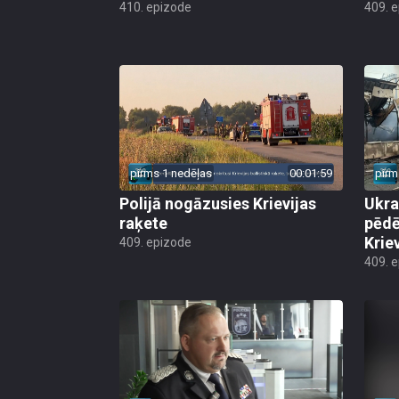
410. epizode
409. 
pirms 1 nedēļas
00:01:59
pirm
Polijā nogāzusies Krievijas
Ukra
raķete
pēdē
Krie
409. epizode
409. 