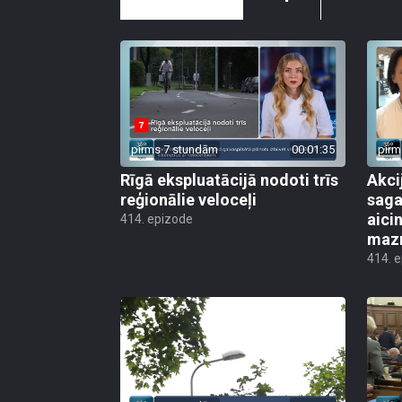
pirms 7 stundām
00:01:35
pirm
Rīgā ekspluatācijā nodoti trīs
Akci
reģionālie veloceļi
saga
aicin
414. epizode
mazn
414. 