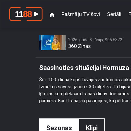
Pašmāju TV šovi
Seriāli
F
Saasi
2026. gada 8. jūnijs, S05 E372
360 Ziņas
Saasinoties situācijai Hormuza
Šī ir 100. diena kopš Tuvajos austrumos sākā
Izraēlu izšāvusi gandrīz 30 raķetes. Tā biju
ķīmijas kompleksam Irānas dienvidrietumos. Šī
pamiers. Kaut Irāna jau paziņojusi, ka pārtr
Sezonas
Klipi