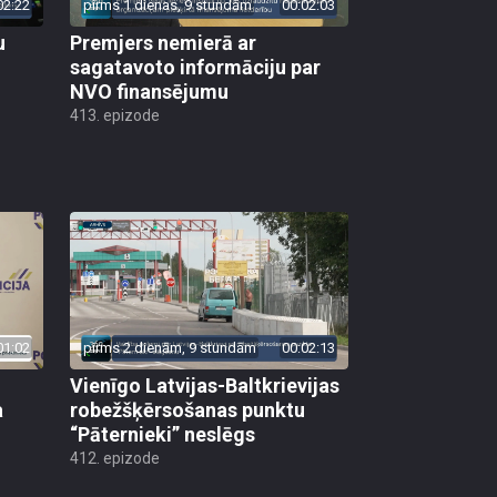
02:22
pirms 1 dienas, 9 stundām
00:02:03
u
Premjers nemierā ar
sagatavoto informāciju par
NVO finansējumu
413. epizode
01:02
pirms 2 dienām, 9 stundām
00:02:13
Vienīgo Latvijas-Baltkrievijas
a
robežšķērsošanas punktu
“Pāternieki” neslēgs
412. epizode