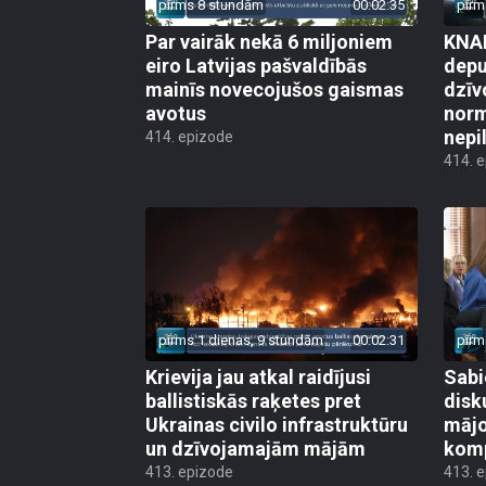
pirms 8 stundām
00:02:35
pirm
Par vairāk nekā 6 miljoniem
KNAB
eiro Latvijas pašvaldībās
depu
mainīs novecojušos gaismas
dzīv
avotus
norm
nepi
414. epizode
414. 
pirms 1 dienas, 9 stundām
00:02:31
pirm
Krievija jau atkal raidījusi
Sabi
ballistiskās raķetes pret
disk
Ukrainas civilo infrastruktūru
mājo
un dzīvojamajām mājām
kom
413. epizode
413. 