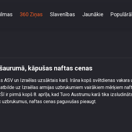
ilmas
360 Ziņas
Slavenības
Jaunākie
Populārā
noties situācijai Hormuza šaurumā, kāpušas naftas
 šaurumā, kāpušas naftas cenas
s ASV un Izraēlas uzsāktais karš. Irāna kopš svētdienas vakara 
si atbilde uz Izraēlas armijas uzbrukumiem vairākiem mērķiem naf
 ir pirmā kopš 8. aprīļa, kad Tuvo Austrumu karā tika izsludināt
auc uzbrukumus, naftas cenas paguvušas pieaugt.