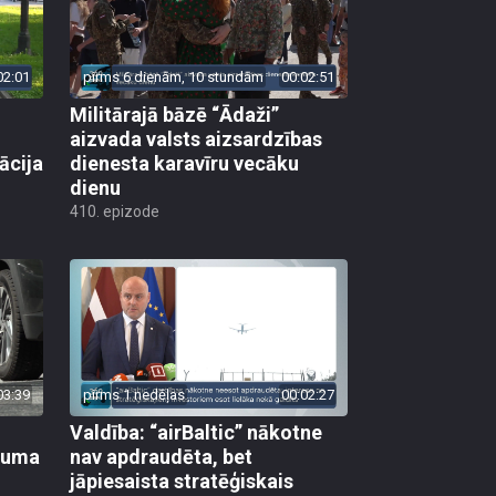
02:01
pirms 6 dienām, 10 stundām
00:02:51
Militārajā bāzē “Ādaži”
aizvada valsts aizsardzības
ācija
dienesta karavīru vecāku
dienu
410. epizode
03:39
pirms 1 nedēļas
00:02:27
Valdība: “airBaltic” nākotne
ikuma
nav apdraudēta, bet
jāpiesaista stratēģiskais