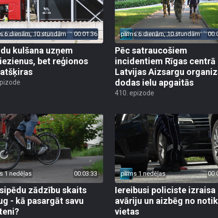
s 6 dienām, 10 stundām
00:01:36
pirms 6 dienām, 10 stundām
00:
du kulšana uzņem
Pēc satraucošiem
iezienus, bet reģionos
incidentiem Rīgas centrā
 atšķiras
Latvijas Aizsargu organiz
dodas ielu apgaitās
epizode
410. epizode
s 1 nedēļas
00:03:33
pirms 1 nedēļas
00:
sipēdu zādzību skaits
Iereibusi policiste izraisa
ug - kā pasargāt savu
avāriju un aizbēg no not
teni?
vietas