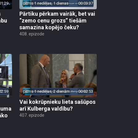
01:29
pirms 1 nedēļas, 1 dienas
00:03:37
s
Pārtiku pērkam vairāk, bet vai
mbu
“zemo cenu grozs” tiešām
samazina kopējo čeku?
408. epizode
02:59
pirms 1 nedēļas, 2 dienām
00:02:53
Vai kokrūpnieku lieta sašūpos
ākuma
arī Kulberga valdību?
āko
407. epizode