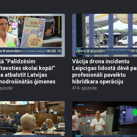
s 8 stundām
00:03:16
pirms 8 stundām
00:
jā “Palīdzēsim
Vācija drona incidentu
tavoties skolai kopā!”
Leipcigas lidostā dēvē pa
a atbalstīt Latvijas
profesionāli paveiktu
odrošinātās ģimenes
hibrīdkara operāciju
epizode
414. epizode