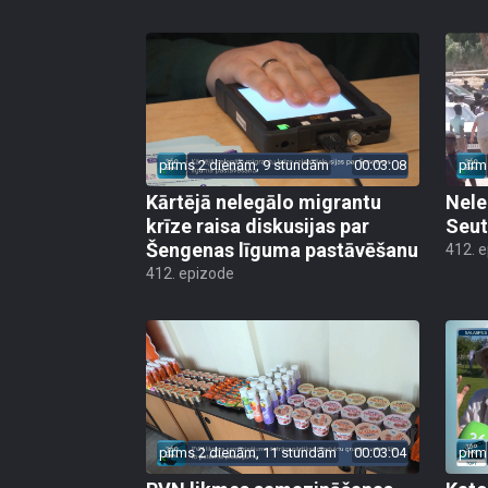
pirms 2 dienām, 9 stundām
00:03:08
pirm
Kārtējā nelegālo migrantu
Nele
krīze raisa diskusijas par
Seut
Šengenas līguma pastāvēšanu
412. 
412. epizode
pirms 2 dienām, 11 stundām
00:03:04
pirm