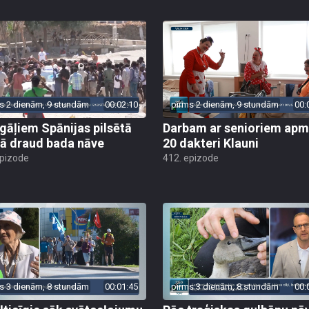
s 2 dienām, 9 stundām
00:02:10
pirms 2 dienām, 9 stundām
00:
gāļiem Spānijas pilsētā
Darbam ar senioriem apm
ā draud bada nāve
20 dakteri Klauni
epizode
412. epizode
s 3 dienām, 8 stundām
00:01:45
pirms 3 dienām, 8 stundām
00: