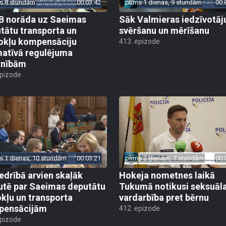
s 8 stundām
00:03:42
pirms 1 dienas, 9 stundām
00:
 norāda uz Saeimas
Sāk Valmieras iedzīvotāj
tātu transporta un
svēršanu un mērīšanu
okļu kompensāciju
413. epizode
atīvā regulējuma
lnībām
epizode
s 1 dienas, 10 stundām
00:03:21
pirms 2 dienām, 7 stundām
00:
edrībā arvien skaļāk
Hokeja nometnes laikā
utē par Saeimas deputātu
Tukumā notikusi seksuāl
kļu un transporta
vardarbība pret bērnu
pensācijām
412. epizode
epizode