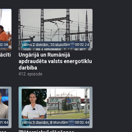
02:38
pirms 2 dienām, 10 stundām
00:02:24
ācīti
Ungārijā un Rumānijā
apdraudēta valsts energotīklu
darbība
412. epizode
01:44
pirms 3 dienām, 8 stundām
00:02:44