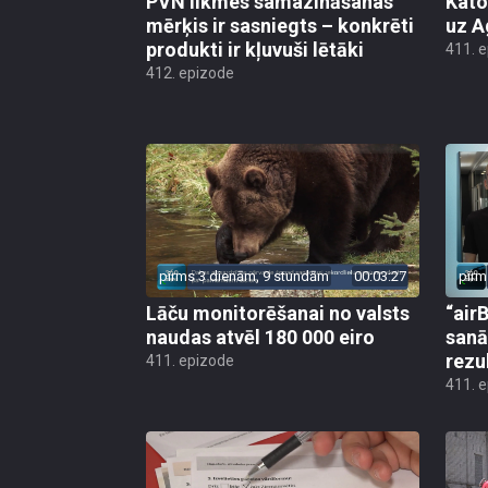
PVN likmes samazināšanas
Kato
mērķis ir sasniegts – konkrēti
uz A
produkti ir kļuvuši lētāki
411. 
412. epizode
pirms 3 dienām, 9 stundām
00:03:27
pirm
Lāču monitorēšanai no valsts
“airB
naudas atvēl 180 000 eiro
sanā
rezu
411. epizode
411. 