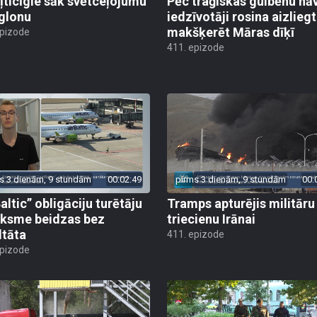
ļticīgie sāk svētceļojumu
Pēc traģiskas gulbēnu nā
glonu
iedzīvotāji rosina aizliegt
makšķerēt Māras dīķī
epizode
411. epizode
s 3 dienām, 9 stundām
00:02:49
pirms 3 dienām, 9 stundām
00:
altic” obligāciju turētāju
Tramps apturējis militāru
ksme beidzas bez
triecienu Irānai
ltāta
411. epizode
epizode