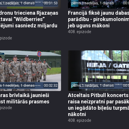
s 1 nedēļas, 1 dienas
00:01:53
pirms 1 nedēļas, 1 dienas
00:
dronu trieciena Rjazaņas
Francijā fiksē jaunu daba
ktavai “Wildberries”
parādību - pirokumoloni
ējumi sasniedz miljardu
jeb uguns mākoni
408. epizode
epizode
s 1 nedēļas, 1 dienas
00:02:32
pirms 1 nedēļas, 1 dienas
00:
ras brīvlaikā jaunieši
Atceltais Pitbull koncerts
st militārās prasmes
raisa neizpratni par pas
un iegādāto biļešu turpm
epizode
nākotni
408. epizode