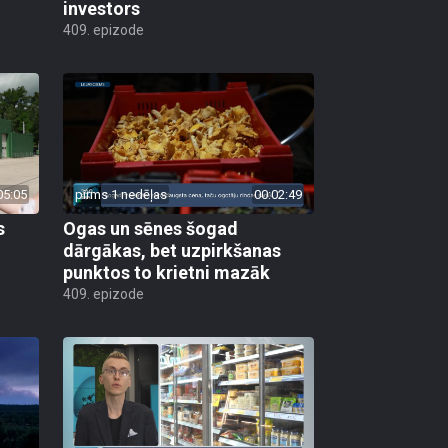
investors
409. epizode
05:05
pirms 1 nedēļas
00:02:49
s
Ogas un sēnes šogad
dārgākas, bet uzpirkšanas
punktos to krietni mazāk
409. epizode