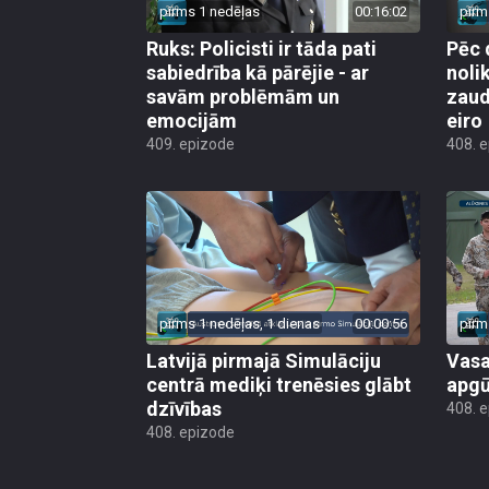
pirms 1 nedēļas
00:16:02
pirm
Ruks: Policisti ir tāda pati
Pēc 
sabiedrība kā pārējie - ar
noli
savām problēmām un
zaud
emocijām
eiro
409. epizode
408. 
pirms 1 nedēļas, 1 dienas
00:00:56
pirm
Latvijā pirmajā Simulāciju
Vasa
centrā mediķi trenēsies glābt
apgū
dzīvības
408. 
408. epizode