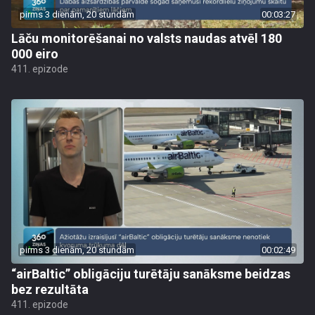
pirms 3 dienām, 20 stundām
00:03:27
Lāču monitorēšanai no valsts naudas atvēl 180
000 eiro
411. epizode
pirms 3 dienām, 20 stundām
00:02:49
“airBaltic” obligāciju turētāju sanāksme beidzas
bez rezultāta
411. epizode