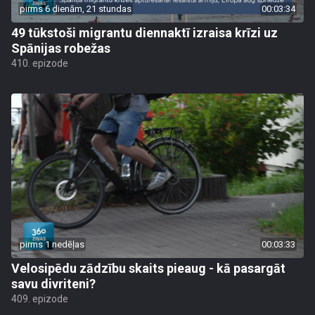
pirms 6 dienām, 21 stundas
00:03:34
49 tūkstoši migrantu diennaktī izraisa krīzi uz
Spānijas robežas
410. epizode
pirms 1 nedēļas
00:03:33
Velosipēdu zādzību skaits pieaug - kā pasargāt
savu divriteni?
409. epizode