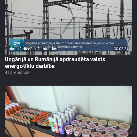
pirms 2 dienām, 21 stundas
00:02:24
Ungārijā un Rumānijā apdraudēta valsts
energotīklu darbība
412. epizode