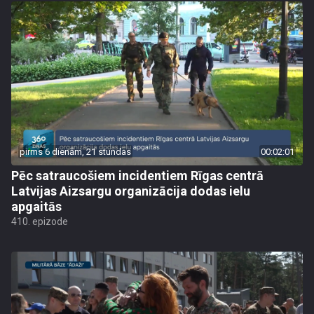
pirms 6 dienām, 21 stundas
00:02:01
Pēc satraucošiem incidentiem Rīgas centrā
Latvijas Aizsargu organizācija dodas ielu
apgaitās
410. epizode