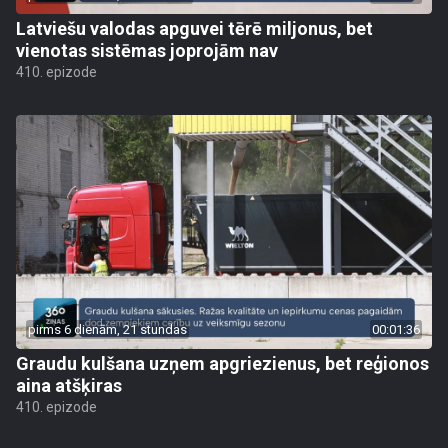
Latviešu valodas apguvei tērē miljonus, bet
vienotas sistēmas joprojām nav
410. epizode
pirms 6 dienām, 21 stundas
00:01:36
Graudu kulšana uzņem apgriezienus, bet reģionos
aina atšķiras
410. epizode