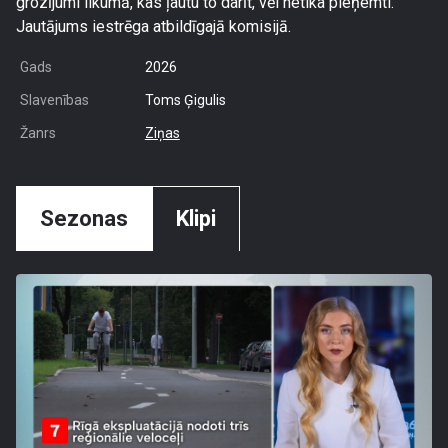
grozījumi likumā, kas ļautu to darīt, vēl netika pieņemti.
Jautājums iestrēga atbildīgajā komisijā.
Gads
2026
Slavenības
Toms Ģigulis
Žanrs
Ziņas
Sezonas
Klipi