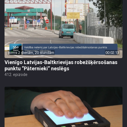
pirms 2 dienām, 20 stundām
00:02:13
Vienīgo Latvijas-Baltkrievijas robežšķērsošanas
punktu “Pāternieki” neslēgs
412. epizode