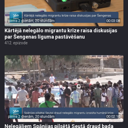
pirms 2 dienām, 20 stundām
00:03:08
Kārtējā nelegālo migrantu krīze raisa diskusijas
par Šengenas līguma pastāvēšanu
412. epizode
pirms 2 dienām, 20 stundām
00:02:10
Nelegāļiem Spānijas pilsētā Seutā draud bada