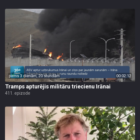
pirms 3 dienām, 20 stundām
00:02:12
Tramps apturējis militāru triecienu Irānai
411. epizode