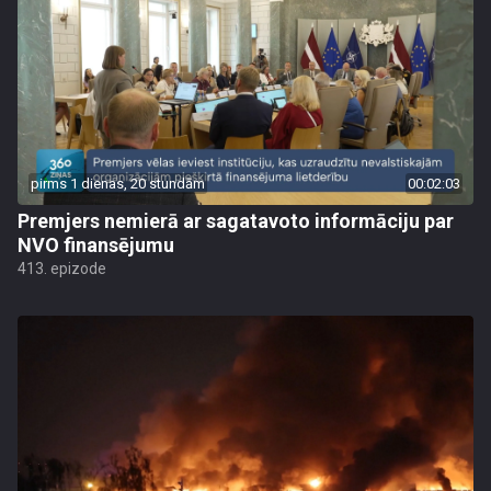
pirms 1 dienas, 20 stundām
00:02:03
Premjers nemierā ar sagatavoto informāciju par
NVO finansējumu
413. epizode