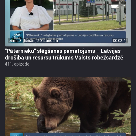
pirms 3 dienām, 20 stundām
00:02:44
"Pāternieku" slēgšanas pamatojums – Latvijas
drošība un resursu trūkums Valsts robežsardzē
411. epizode