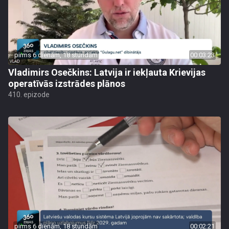
pirms 6 dienām, 18 stundām
00:03:23
Vladimirs Osečkins: Latvija ir iekļauta Krievijas
operatīvās izstrādes plānos
410. epizode
pirms 6 dienām, 18 stundām
00:02:21