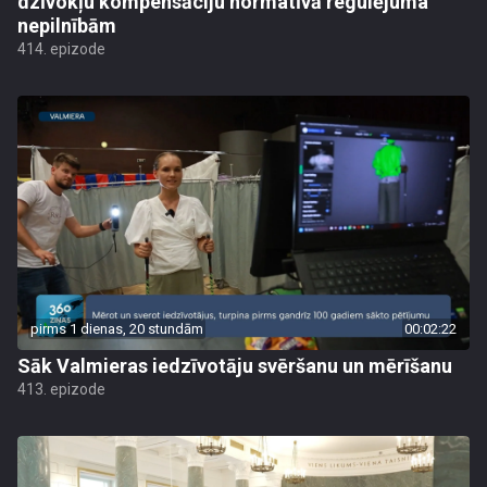
dzīvokļu kompensāciju normatīvā regulējuma
nepilnībām
414. epizode
pirms 1 dienas, 20 stundām
00:02:22
Sāk Valmieras iedzīvotāju svēršanu un mērīšanu
413. epizode