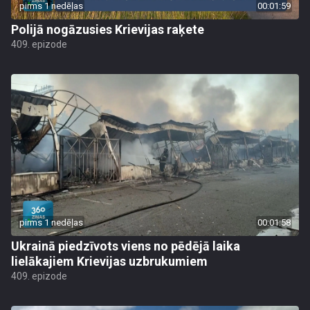
pirms 1 nedēļas
00:01:59
Polijā nogāzusies Krievijas raķete
409. epizode
pirms 1 nedēļas
00:01:58
Ukrainā piedzīvots viens no pēdējā laika
lielākajiem Krievijas uzbrukumiem
409. epizode