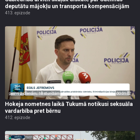
deputātu mājokļu un transporta kompensācijām
413. epizode
pirms 2 dienām, 18 stundām
00:01:02
Hokeja nometnes laikā Tukumā notikusi seksuāla
vardarbība pret bērnu
412. epizode