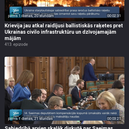
pirms 1 dienas, 20 stundām
00:02:31
Krievija jau atkal raidījusi ballistiskās raķetes pret
Ukrainas civilo infrastruktūru un dzīvojamajām
mājām
413. epizode
pirms 1 dienas, 21 stundas
00:03:21
Sabiedrībā arvien skaļāk diskutē par Saeimas