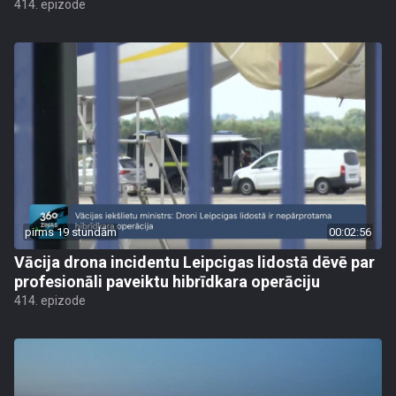
414. epizode
pirms 19 stundām
00:02:56
Vācija drona incidentu Leipcigas lidostā dēvē par
profesionāli paveiktu hibrīdkara operāciju
414. epizode