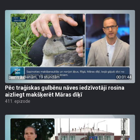
pirms 3 dienām, 19 stundām
00:01:44
Pēc traģiskas gulbēnu nāves iedzīvotāji rosina
aizliegt makšķerēt Māras dīķī
411. epizode