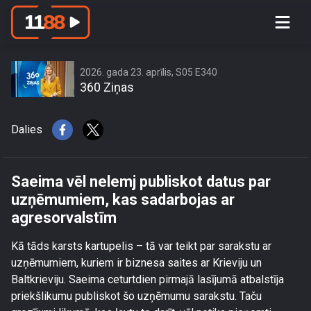
Saeima vēl nelemj publiskot datus par
uzņēmumiem, kas sadarbojas ar
agresorvalstīm
2026. gada 23. aprīlis, S05 E340
360 Ziņas
Dalies
Saeima vēl nelemj publiskot datus par
uzņēmumiem, kas sadarbojas ar
agresorvalstīm
Kā tāds karsts kartupelis – tā var teikt par sarakstu ar
uzņēmumiem, kuriem ir biznesa saites ar Krieviju un
Baltkrieviju. Saeima ceturtdien pirmajā lasījumā atbalstīja
priekšlikumu publiskot šo uzņēmumu sarakstu. Taču