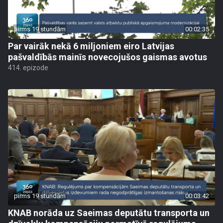
pirms 19 stundām
00:02:35
Par vairāk nekā 6 miljoniem eiro Latvijas
pašvaldībās mainīs novecojušos gaismas avotus
414. epizode
pirms 19 stundām
00:03:42
KNAB norāda uz Saeimas deputātu transporta un