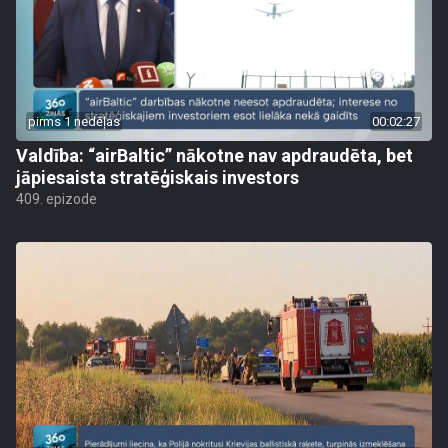
pirms 1 nedēļas
00:02:27
Valdība: “airBaltic” nākotne nav apdraudēta, bet
jāpiesaista stratēģiskais investors
409. epizode