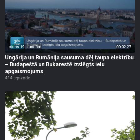
pirms 19 stundām
00:02:27
Ungārija un Rumānija sausuma dēļ taupa elektrību
– Budapeštā un Bukarestē izslēgts ielu
apgaismojums
414. epizode