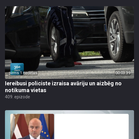
pirms 1 nedēļas
00:03:39
Iereibusi policiste izraisa avāriju un aizbēg no
notikuma vietas
409. epizode