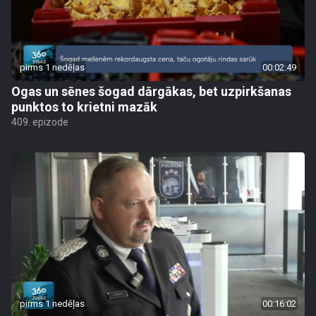
pirms 1 nedēļas
00:02:49
Ogas un sēnes šogad dārgākas, bet uzpirkšanas
punktos to krietni mazāk
409. epizode
pirms 1 nedēļas
00:16:02