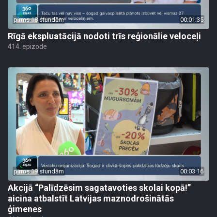
pirms 18 stundām
00:01:35
Rīgā ekspluatācijā nodoti trīs reģionālie veloceļi
414. epizode
pirms 19 stundām
00:03:16
Akcijā “Palīdzēsim sagatavoties skolai kopā!”
aicina atbalstīt Latvijas maznodrošinātās
ģimenes