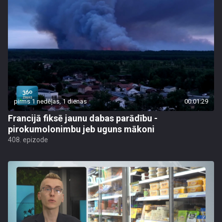
pirms 1 nedēļas, 1 dienas
00:01:29
Francijā fiksē jaunu dabas parādību -
pirokumolonimbu jeb uguns mākoni
408. epizode