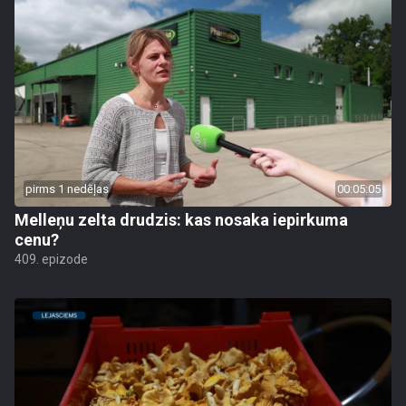
pirms 1 nedēļas
00:05:05
Melleņu zelta drudzis: kas nosaka iepirkuma
cenu?
409. epizode