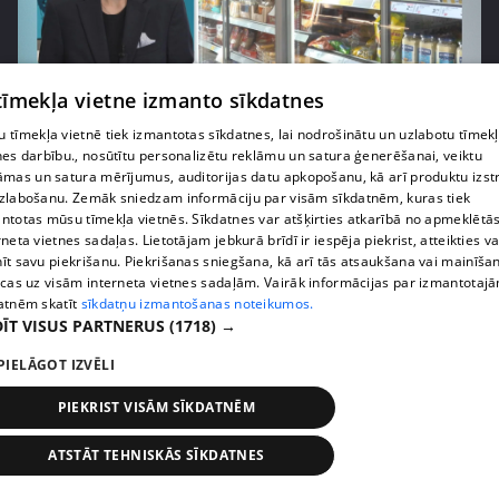
 tīmekļa vietne izmanto sīkdatnes
pirms 1 nedēļas, 1 dienas
00:03:37
 tīmekļa vietnē tiek izmantotas sīkdatnes, lai nodrošinātu un uzlabotu tīmek
Pārtiku pērkam vairāk, bet vai “zemo cenu grozs”
nes darbību., nosūtītu personalizētu reklāmu un satura ģenerēšanai, veiktu
tiešām samazina kopējo čeku?
āmas un satura mērījumus, auditorijas datu apkopošanu, kā arī produktu izst
408. epizode
zlabošanu. Zemāk sniedzam informāciju par visām sīkdatnēm, kuras tiek
ntotas mūsu tīmekļa vietnēs. Sīkdatnes var atšķirties atkarībā no apmeklētā
rneta vietnes sadaļas. Lietotājam jebkurā brīdī ir iespēja piekrist, atteikties va
īt savu piekrišanu. Piekrišanas sniegšana, kā arī tās atsaukšana vai mainīša
ecas uz visām interneta vietnes sadaļām. Vairāk informācijas par izmantotaj
atnēm skatīt
sīkdatņu izmantošanas noteikumos.
ĪT VISUS PARTNERUS
(1718) →
PIELĀGOT IZVĒLI
PIEKRIST VISĀM SĪKDATNĒM
ATSTĀT TEHNISKĀS SĪKDATNES
pirms 1 nedēļas, 1 dienas
00:00:56