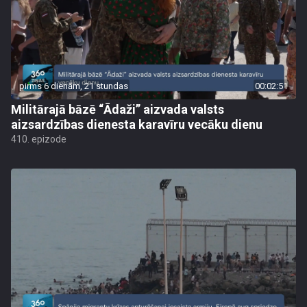
pirms 6 dienām, 21 stundas
00:02:51
Militārajā bāzē “Ādaži” aizvada valsts
aizsardzības dienesta karavīru vecāku dienu
410. epizode