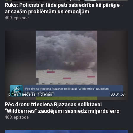
Ruks: Policisti ir tāda pati sabiedrība kā pārējie -
ar savām problēmām un emocijām
409. epizode
pirms 1 nedēļas, 1 dienas
00:01:53
Pēc dronu trieciena Rjazaņas noliktavai
“Wildberries” zaudējumi sasniedz miljardu eiro
408. epizode