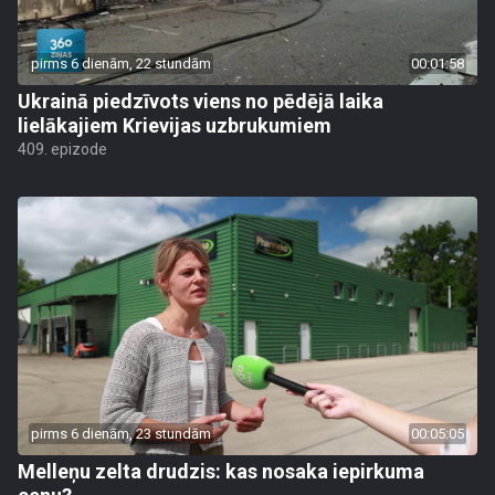
pirms 6 dienām, 22 stundām
00:01:58
Ukrainā piedzīvots viens no pēdējā laika
lielākajiem Krievijas uzbrukumiem
409. epizode
pirms 6 dienām, 23 stundām
00:05:05
Melleņu zelta drudzis: kas nosaka iepirkuma