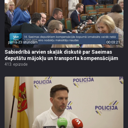
pirms 23 stundām
00:03:21
Sabiedrībā arvien skaļāk diskutē par Saeimas
deputātu mājokļu un transporta kompensācijām
413. epizode