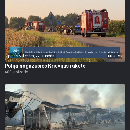
pirms 6 dienām, 22 stundām
00:01:59
Polijā nogāzusies Krievijas raķete
409. epizode