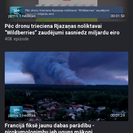
pirms 1 nedēļas
00:01:53
Pēc dronu trieciena Rjazaņas noliktavai
“Wildberries” zaudējumi sasniedz miljardu eiro
408. epizode
pirms 1 nedēļas
00:01:29
Francijā fiksē jaunu dabas parādību -
pirokumolonimbu jeb uguns mākoni