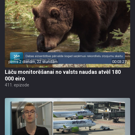
pirms 2 dienām, 22 stundām
00:03:27
Lāču monitorēšanai no valsts naudas atvēl 180
000 eiro
411. epizode