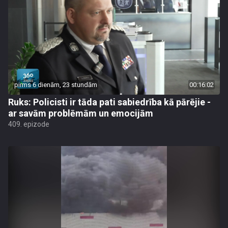
pirms 6 dienām, 23 stundām
00:16:02
Ruks: Policisti ir tāda pati sabiedrība kā pārējie -
ar savām problēmām un emocijām
409. epizode