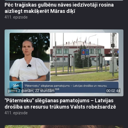
Pēc traģiskas gulbēnu nāves iedzīvotāji rosina
aizliegt makšķerēt Māras dīķī
411. epizode
pirms 2 dienām, 22 stundām
00:02:44
"Pāternieku" slēgšanas pamatojums – Latvijas
drošība un resursu trūkums Valsts robežsardzē
411. epizode