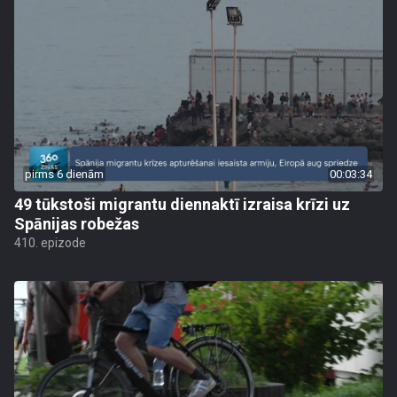
pirms 6 dienām
00:03:34
49 tūkstoši migrantu diennaktī izraisa krīzi uz
Spānijas robežas
410. epizode