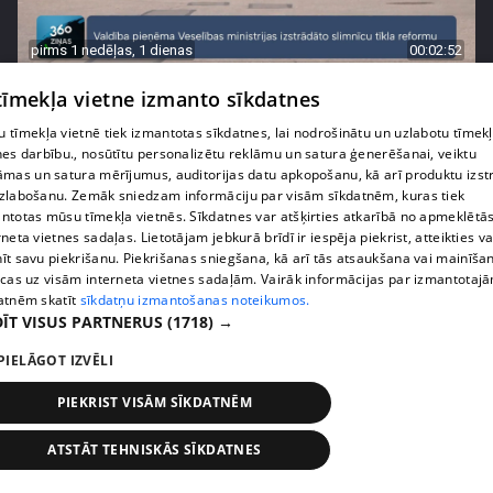
pirms 1 nedēļas, 1 dienas
00:02:52
Pēc asām debatēm valdība apstiprina slimnīcu
 tīmekļa vietne izmanto sīkdatnes
reformu
 tīmekļa vietnē tiek izmantotas sīkdatnes, lai nodrošinātu un uzlabotu tīmek
407. epizode
nes darbību., nosūtītu personalizētu reklāmu un satura ģenerēšanai, veiktu
āmas un satura mērījumus, auditorijas datu apkopošanu, kā arī produktu izst
zlabošanu. Zemāk sniedzam informāciju par visām sīkdatnēm, kuras tiek
ntotas mūsu tīmekļa vietnēs. Sīkdatnes var atšķirties atkarībā no apmeklētā
rneta vietnes sadaļas. Lietotājam jebkurā brīdī ir iespēja piekrist, atteikties va
īt savu piekrišanu. Piekrišanas sniegšana, kā arī tās atsaukšana vai mainīša
ecas uz visām interneta vietnes sadaļām. Vairāk informācijas par izmantotaj
atnēm skatīt
sīkdatņu izmantošanas noteikumos.
ĪT VISUS PARTNERUS
(1718) →
PIELĀGOT IZVĒLI
PIEKRIST VISĀM SĪKDATNĒM
pirms 1 nedēļas, 1 dienas
00:02:47
ATSTĀT TEHNISKĀS SĪKDATNES
Barkavā sākas kapelmeistaru mācības, lai nodotu
tautas muzicēšanas prasmes nākamajām