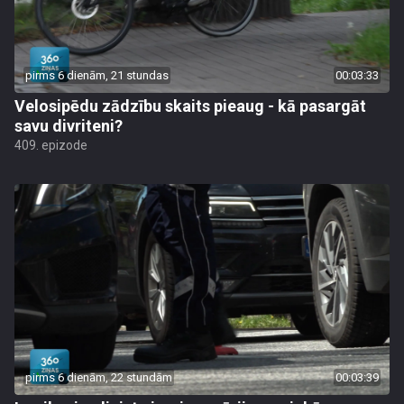
pirms 6 dienām, 21 stundas
00:03:33
Velosipēdu zādzību skaits pieaug - kā pasargāt
savu divriteni?
409. epizode
pirms 6 dienām, 22 stundām
00:03:39