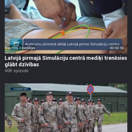
pirms 1 nedēļas
00:00:56
Latvijā pirmajā Simulāciju centrā mediķi trenēsies
glābt dzīvības
408. epizode