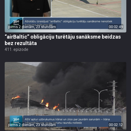
pirms 2 dienām, 23 stundām
00:02:49
“airBaltic” obligāciju turētāju sanāksme beidzas
bez rezultāta
411. epizode
pirms 2 dienām, 23 stundām
00:02:12