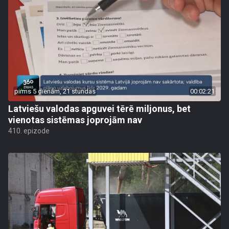
pirms 5 dienām, 21 stundas
00:02:21
Latviešu valodas apguvei tērē miljonus, bet
vienotas sistēmas joprojām nav
410. epizode