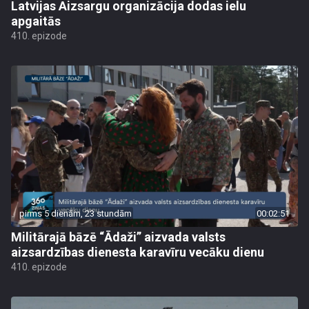
Latvijas Aizsargu organizācija dodas ielu
apgaitās
410. epizode
pirms 5 dienām, 23 stundām
00:02:51
Militārajā bāzē “Ādaži” aizvada valsts
aizsardzības dienesta karavīru vecāku dienu
410. epizode