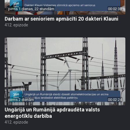
pirms 1 dienas, 22 stundām
00:02:38
Darbam ar senioriem apmācīti 20 dakteri Klauni
412. epizode
pirms 2 dienām
00:02:24
Ungārijā un Rumānijā apdraudēta valsts
energotīklu darbība
412. epizode