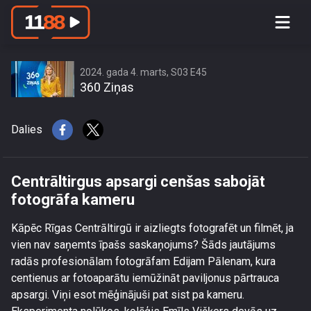
Centrāltirgus apsargi cenšas sabojāt
fotogrāfa kameru
2024. gada 4. marts, S03 E45
360 Ziņas
Dalies
Centrāltirgus apsargi cenšas sabojāt
fotogrāfa kameru
Kāpēc Rīgas Centrāltirgū ir aizliegts fotografēt un filmēt, ja
vien nav saņemts īpašs saskaņojums? Šāds jautājums
radās profesionālam fotogrāfam Edijam Pālenam, kura
centienus ar fotoaparātu iemūžināt paviljonus pārtrauca
apsargi. Viņi esot mēģinājuši pat sist pa kameru.