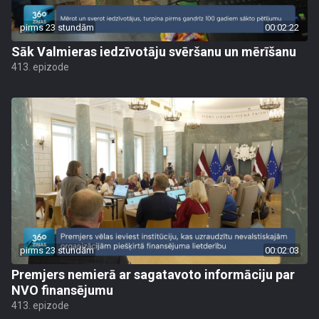
pirms 23 stundām
00:02:22
Sāk Valmieras iedzīvotāju svēršanu un mērīšanu
413. epizode
pirms 23 stundām
00:02:03
Premjers nemierā ar sagatavoto informāciju par
NVO finansējumu
413. epizode