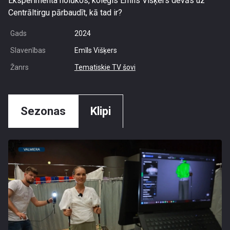
Eksperimenta nolūkos, kolēģis Emīls Višķers devās uz
Centrāltirgu pārbaudīt, kā tad ir?
Gads
2024
Slavenības
Emīls Višķers
Žanrs
Tematiskie TV šovi
Sezonas
Klipi