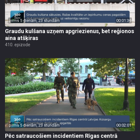
pirms 5 dienām, 23 stundām
00:01:36
Graudu kulšana uzņem apgriezienus, bet reģionos
aina atšķiras
410. epizode
pirms 5 dienām, 23 stundām
00:02:01
Pēc satraucošiem incidentiem Rīgas centrā