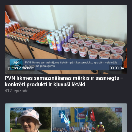
pirms 2 dienām
00:03:04
PVN likmes samazināšanas mērķis ir sasniegts –
konkrēti produkti ir kļuvuši lētāki
412. epizode