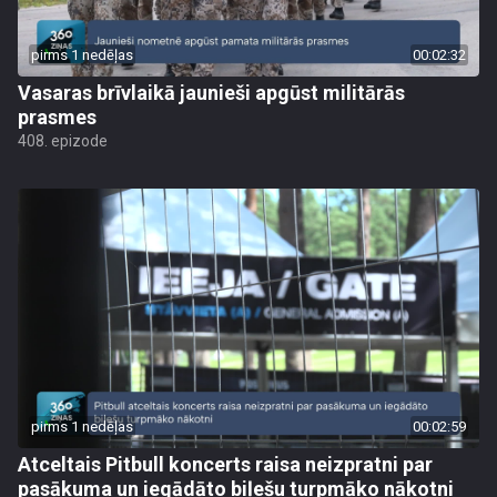
pirms 1 nedēļas
00:02:32
Vasaras brīvlaikā jaunieši apgūst militārās
prasmes
408. epizode
pirms 1 nedēļas
00:02:59
Atceltais Pitbull koncerts raisa neizpratni par
pasākuma un iegādāto biļešu turpmāko nākotni