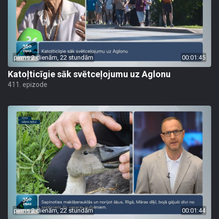
pirms 2 dienām, 22 stundām
00:01:45
Katoļticīgie sāk svētceļojumu uz Aglonu
411. epizode
pirms 2 dienām, 22 stundām
00:01:44