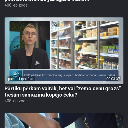
408. epizode
pirms 1 nedēļas
00:03:37
Pārtiku pērkam vairāk, bet vai “zemo cenu grozs”
tiešām samazina kopējo čeku?
408. epizode