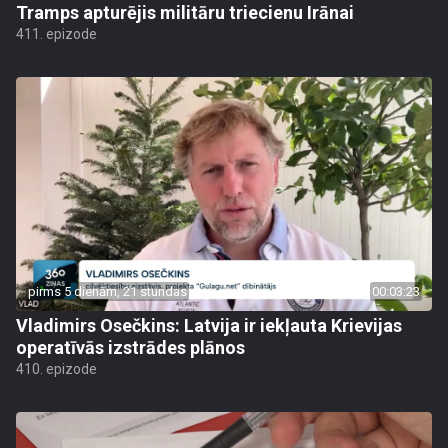
Tramps apturējis militāru triecienu Irānai
411. epizode
pirms 5 dienām, 21 stundas
00:03:23
Vladimirs Osečkins: Latvija ir iekļauta Krievijas
operatīvās izstrādes plānos
410. epizode