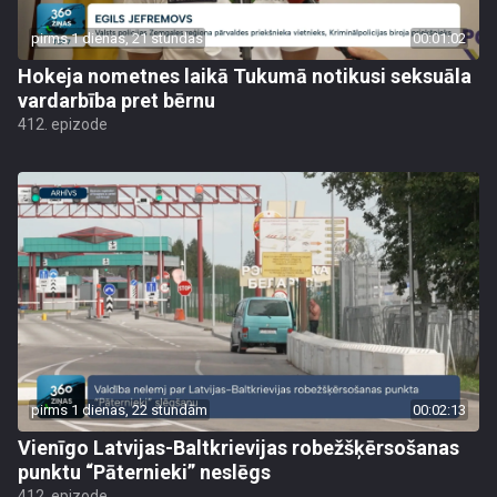
pirms 1 dienas, 21 stundas
00:01:02
Hokeja nometnes laikā Tukumā notikusi seksuāla
vardarbība pret bērnu
412. epizode
pirms 1 dienas, 22 stundām
00:02:13
Vienīgo Latvijas-Baltkrievijas robežšķērsošanas
punktu “Pāternieki” neslēgs
412. epizode