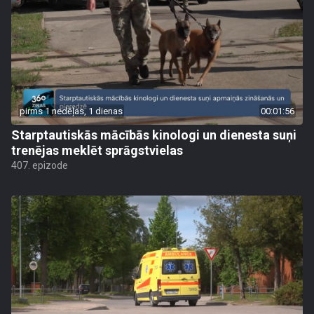
pirms 1 nedēļas, 1 dienas
00:01:56
Starptautiskās mācībās kinologi un dienesta suņi
trenējas meklēt sprāgstvielas
407. epizode