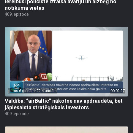
Iereibusi policiste izraisa avāriju un aizbēg no
notikuma vietas
409. epizode
pirms 6 dienām, 22 stundām
00:02:27
Valdība: “airBaltic” nākotne nav apdraudēta, bet
jāpiesaista stratēģiskais investors
409. epizode