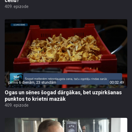
cenu?
409. epizode
pirms 6 dienām, 23 stundām
00:02:49
Ogas un sēnes šogad dārgākas, bet uzpirkšanas
punktos to krietni mazāk
409. epizode