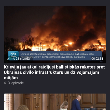
pirms 23 stundām
00:02:31
Krievija jau atkal raidījusi ballistiskās raķetes pret
Ukrainas civilo infrastruktūru un dzīvojamajām
mājām
413. epizode