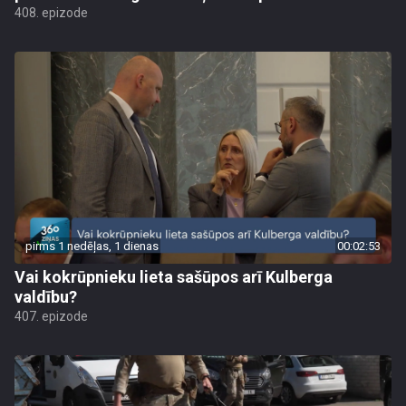
408. epizode
pirms 1 nedēļas, 1 dienas
00:02:53
Vai kokrūpnieku lieta sašūpos arī Kulberga
valdību?
407. epizode