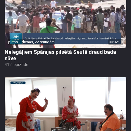
pirms 1 dienas, 22 stundām
00:02:10
Nelegāļiem Spānijas pilsētā Seutā draud bada
nāve
412. epizode