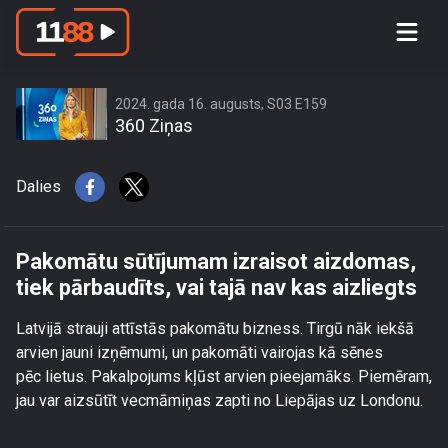
Pakomātu sūtījumam izraisot
aizdomas, tiek pārbaudīts, vai tajā nav
kas aizliegts
2024. gada 16. augusts, S03 E159
360 Ziņas
Dalies
Pakomātu sūtījumam izraisot aizdomas,
tiek pārbaudīts, vai tajā nav kas aizliegts
Latvijā strauji attīstās pakomātu bizness. Tirgū nāk iekšā
arvien jauni izņēmumi, un pakomāti vairojas kā sēnes
pēc lietus. Pakalpojums kļūst arvien pieejamāks. Piemēram,
jau var aizsūtīt vecmāmiņas zapti no Liepājas uz Londonu.