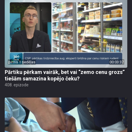
pirms 1 nedēļas
00:03:37
Pārtiku pērkam vairāk, bet vai “zemo cenu grozs”
tiešām samazina kopējo čeku?
408. epizode