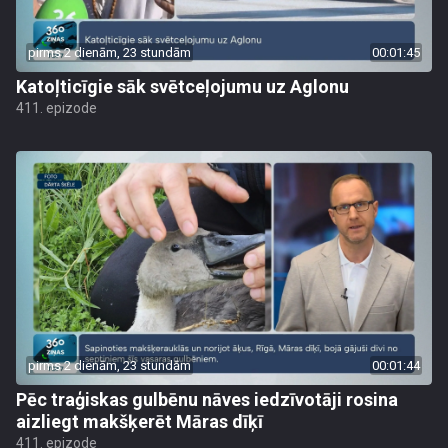
pirms 2 dienām, 23 stundām
00:01:45
Katoļticīgie sāk svētceļojumu uz Aglonu
411. epizode
pirms 2 dienām, 23 stundām
00:01:44
Pēc traģiskas gulbēnu nāves iedzīvotāji rosina
aizliegt makšķerēt Māras dīķī
411. epizode