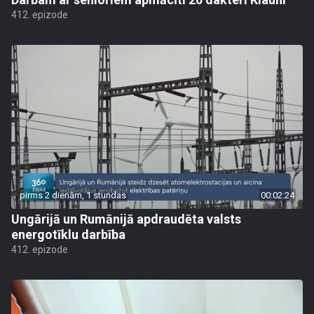
412. epizode
pirms 2 dienām, 1 stundas
00:02:24
Ungārijā un Rumānijā apdraudēta valsts
energotīklu darbība
412. epizode