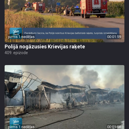
pirms 1 nedēļas
00:01:59
Polijā nogāzusies Krievijas raķete
409. epizode
pirms 1 nedēļas
00:01:58