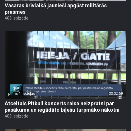
Vasaras brīvlaikā jaunieši apgūst militārās
prasmes
408. epizode
pirms 1 nedēļas
00:02:59
Atceltais Pitbull koncerts raisa neizpratni par
pasākuma un iegādāto biļešu turpmāko nākotni
408. epizode