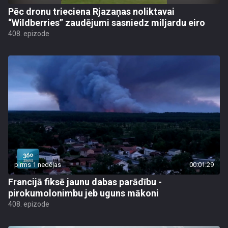
Pēc dronu trieciena Rjazaņas noliktavai
“Wildberries” zaudējumi sasniedz miljardu eiro
408. epizode
pirms 1 nedēļas
00:01:29
Francijā fiksē jaunu dabas parādību -
pirokumolonimbu jeb uguns mākoni
408. epizode