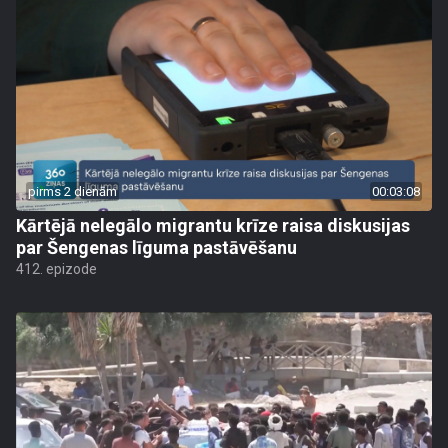
pirms 2 dienām
00:03:08
Kārtējā nelegālo migrantu krīze raisa diskusijas
par Šengenas līguma pastāvēšanu
412. epizode