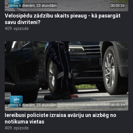
pirms 6 dienām, 23 stundām
00:03:33
Velosipēdu zādzību skaits pieaug - kā pasargāt
savu divriteni?
409. epizode
pirms 6 dienām, 23 stundām
00:03:39
Iereibusi policiste izraisa avāriju un aizbēg no
notikuma vietas
409. epizode