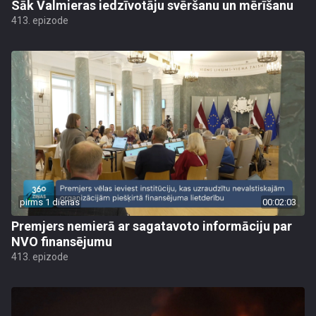
Sāk Valmieras iedzīvotāju svēršanu un mērīšanu
413. epizode
pirms 1 dienas
00:02:03
Premjers nemierā ar sagatavoto informāciju par
NVO finansējumu
413. epizode