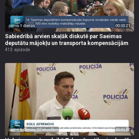
pirms 1 dienas
00:03:21
Sabiedrībā arvien skaļāk diskutē par Saeimas
deputātu mājokļu un transporta kompensācijām
413. epizode
pirms 1 dienas, 22 stundām
00:01:02