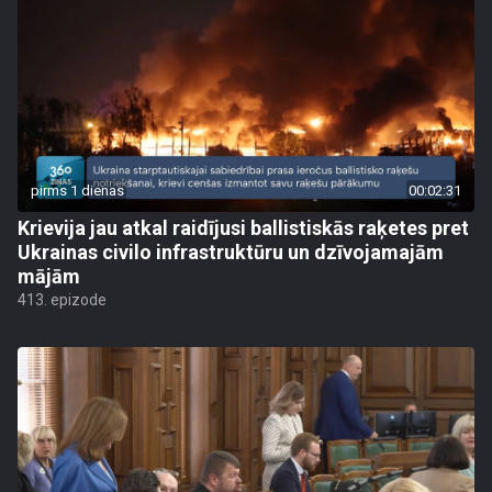
pirms 1 dienas
00:02:31
Krievija jau atkal raidījusi ballistiskās raķetes pret
Ukrainas civilo infrastruktūru un dzīvojamajām
mājām
413. epizode