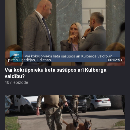
pirms 1 nedēļas, 1 dienas
00:02:53
Vai kokrūpnieku lieta sašūpos arī Kulberga
valdību?
407. epizode