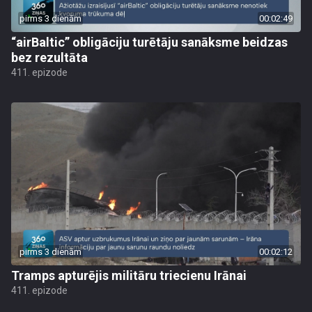
pirms 3 dienām
00:02:49
“airBaltic” obligāciju turētāju sanāksme beidzas
bez rezultāta
411. epizode
pirms 3 dienām
00:02:12
Tramps apturējis militāru triecienu Irānai
411. epizode