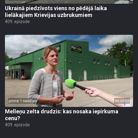
Ukrainā piedzīvots viens no pēdējā laika
lielākajiem Krievijas uzbrukumiem
409. epizode
pirms 1 nedēļas
00:05:05
Melleņu zelta drudzis: kas nosaka iepirkuma
cenu?
409. epizode