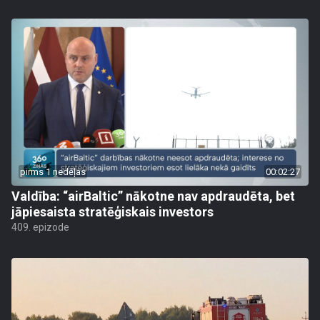
pirms 1 nedēļas
00:02:27
Valdība: “airBaltic” nākotne nav apdraudēta, bet
jāpiesaista stratēģiskais investors
409. epizode