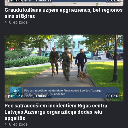
pirms 6 dienām, 1 stundas
00:01:36
Graudu kulšana uzņem apgriezienus, bet reģionos
aina atšķiras
410. epizode
pirms 6 dienām, 1 stundas
00:02:01
Pēc satraucošiem incidentiem Rīgas centrā
Latvijas Aizsargu organizācija dodas ielu
apgaitās
410. epizode