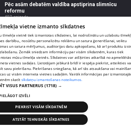
Pēc asām debatēm valdība apstiprina slimnīcu
reformu
407. epizode
 tīmekļa vietne izmanto sīkdatnes
 tīmekļa vietnē tiek izmantotas sīkdatnes, lai nodrošinātu un uzlabotu tīmek
nes darbību., nosūtītu personalizētu reklāmu un satura ģenerēšanai, veiktu
āmas un satura mērījumus, auditorijas datu apkopošanu, kā arī produktu izst
zlabošanu. Zemāk sniedzam informāciju par visām sīkdatnēm, kuras tiek
ntotas mūsu tīmekļa vietnēs. Sīkdatnes var atšķirties atkarībā no apmeklētā
rneta vietnes sadaļas. Lietotājam jebkurā brīdī ir iespēja piekrist, atteikties va
īt savu piekrišanu. Piekrišanas sniegšana, kā arī tās atsaukšana vai mainīša
ecas uz visām interneta vietnes sadaļām. Vairāk informācijas par izmantotaj
atnēm skatīt
sīkdatņu izmantošanas noteikumos.
ĪT VISUS PARTNERUS
(1718) →
pirms 1 nedēļas, 2 dienām
00:02:47
PIELĀGOT IZVĒLI
Barkavā sākas kapelmeistaru mācības, lai nodotu
PIEKRIST VISĀM SĪKDATNĒM
tautas muzicēšanas prasmes nākamajām
paaudzēm
ATSTĀT TEHNISKĀS SĪKDATNES
407. epizode