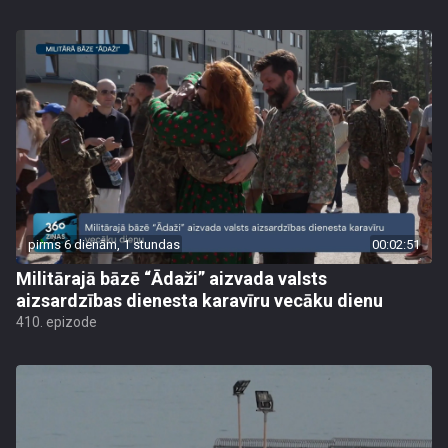
pirms 6 dienām, 1 stundas
00:02:51
Militārajā bāzē “Ādaži” aizvada valsts
aizsardzības dienesta karavīru vecāku dienu
410. epizode