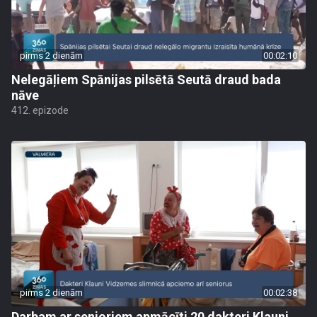
pirms 2 dienām
00:02:10
Nelegāļiem Spānijas pilsētā Seutā draud bada
nāve
412. epizode
pirms 2 dienām
00:02:38
Darbam ar senioriem apmācīti 20 dakteri Klauni