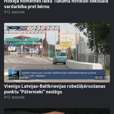
Hokeja nometnes laikā Tukumā notikusi seksuāla
vardarbība pret bērnu
412. epizode
pirms 2 dienām
00:02:13
Vienīgo Latvijas-Baltkrievijas robežšķērsošanas
punktu “Pāternieki” neslēgs
412. epizode