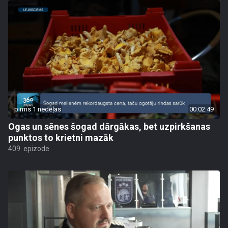
pirms 1 nedēļas
00:02:49
Ogas un sēnes šogad dārgākas, bet uzpirkšanas
punktos to krietni mazāk
409. epizode