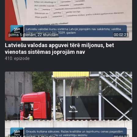
pirms 5 dienām, 22 stundām
00:02:21
Latviešu valodas apguvei tērē miljonus, bet
vienotas sistēmas joprojām nav
410. epizode