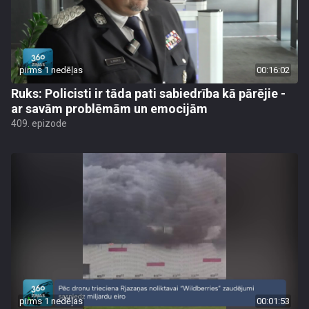
pirms 1 nedēļas
00:16:02
Ruks: Policisti ir tāda pati sabiedrība kā pārējie -
ar savām problēmām un emocijām
409. epizode
pirms 1 nedēļas
00:01:53