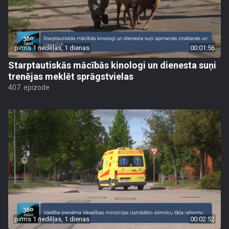
pirms 1 nedēļas, 1 dienas
00:01:56
Starptautiskās mācībās kinologi un dienesta suņi
trenējas meklēt sprāgstvielas
407. epizode
pirms 1 nedēļas, 1 dienas
00:02:52