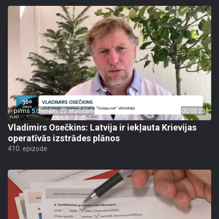
pirms 5 dienām, 22 stundām
00:03:23
Vladimirs Osečkins: Latvija ir iekļauta Krievijas
operatīvās izstrādes plānos
410. epizode