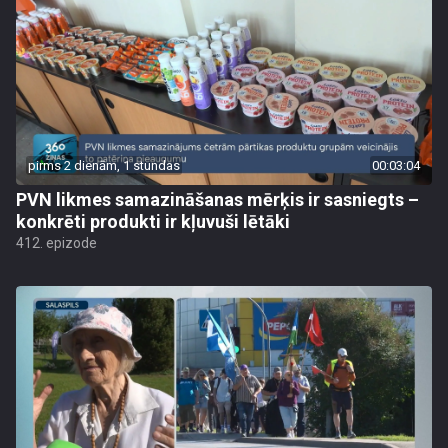
pirms 2 dienām, 1 stundas
00:03:04
PVN likmes samazināšanas mērķis ir sasniegts –
konkrēti produkti ir kļuvuši lētāki
412. epizode