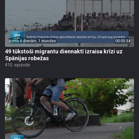
pirms 6 dienām, 1 stundas
00:03:34
49 tūkstoši migrantu diennaktī izraisa krīzi uz
Spānijas robežas
410. epizode