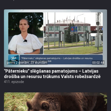
pirms 2 dienām, 23 stundām
00:02:44
"Pāternieku" slēgšanas pamatojums – Latvijas
drošība un resursu trūkums Valsts robežsardzē
411. epizode