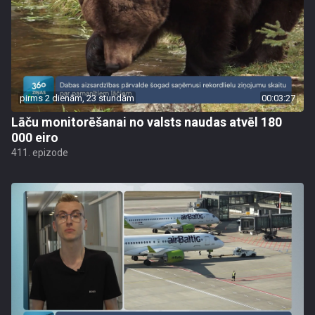
pirms 2 dienām, 23 stundām
00:03:27
Lāču monitorēšanai no valsts naudas atvēl 180
000 eiro
411. epizode