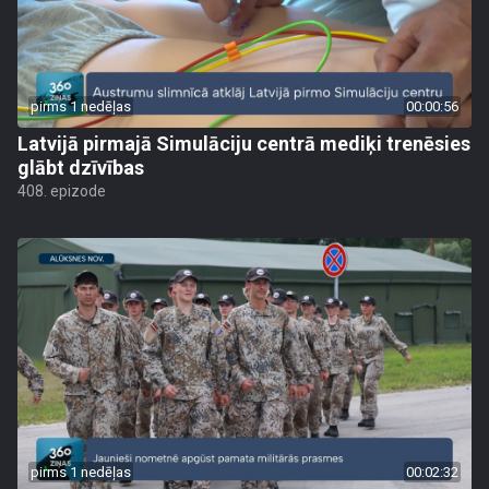
pirms 1 nedēļas
00:00:56
Latvijā pirmajā Simulāciju centrā mediķi trenēsies
glābt dzīvības
408. epizode
pirms 1 nedēļas
00:02:32