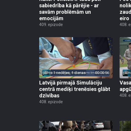
sabiedrība kā pārējie - ar
noli
savām problēmām un
zaud
emocijām
eiro
409. epizode
408. 
pirms 1 nedēļas, 1 dienas
00:00:56
pirm
Latvijā pirmajā Simulāciju
Vasa
centrā mediķi trenēsies glābt
apgū
dzīvības
408. 
408. epizode