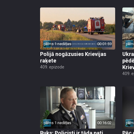
pirms 1 nedēļas
00:01:59
pirm
Polijā nogāzusies Krievijas
Ukra
raķete
pēdē
Krie
409. epizode
409. 
pirms 1 nedēļas
00:16:02
pirm
Ruks: Policisti ir tāda pati
Pēc 