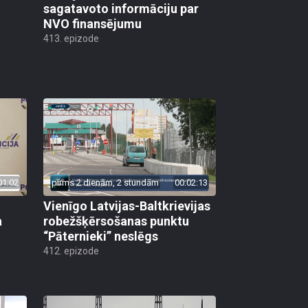
sagatavoto informāciju par
NVO finansējumu
413. epizode
01:02
pirms 2 dienām, 2 stundām
00:02:13
Vienīgo Latvijas-Baltkrievijas
a
robežšķērsošanas punktu
“Pāternieki” neslēgs
412. epizode