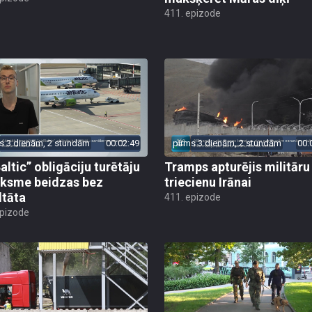
411. epizode
s 3 dienām, 2 stundām
00:02:49
pirms 3 dienām, 2 stundām
00:
altic” obligāciju turētāju
Tramps apturējis militāru
ksme beidzas bez
triecienu Irānai
ltāta
411. epizode
epizode