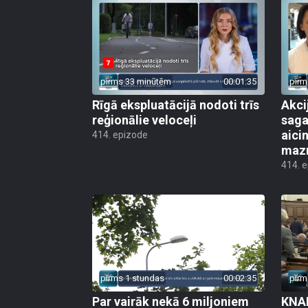
pirms 33 minūtēm
00:01:35
pirm
Rīgā ekspluatācijā nodoti trīs
Akci
reģionālie veloceļi
saga
aicin
414. epizode
mazn
414. 
pirms 1 stundas
00:02:35
pirm
Par vairāk nekā 6 miljoniem
KNAB