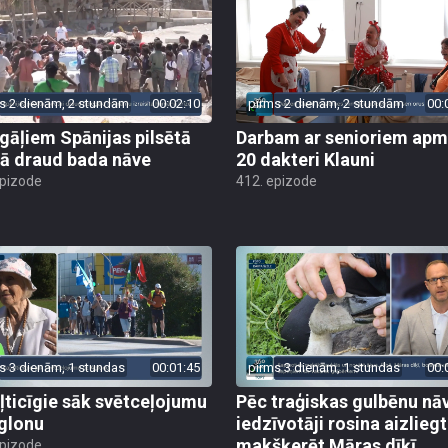
s 2 dienām, 2 stundām
00:02:10
pirms 2 dienām, 2 stundām
00:
gāļiem Spānijas pilsētā
Darbam ar senioriem apm
ā draud bada nāve
20 dakteri Klauni
epizode
412. epizode
s 3 dienām, 1 stundas
00:01:45
pirms 3 dienām, 1 stundas
00:
ļticīgie sāk svētceļojumu
Pēc traģiskas gulbēnu nā
glonu
iedzīvotāji rosina aizliegt
makšķerēt Māras dīķī
epizode