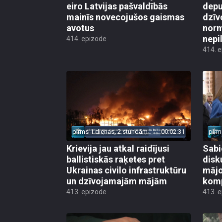
eiro Latvijas pašvaldībās
depu
mainīs novecojušos gaismas
dzīv
avotus
norm
nepi
414. epizode
414. 
pirms 1 dienas, 2 stundām
00:02:31
pirm
Krievija jau atkal raidījusi
Sabi
ballistiskās raķetes pret
disk
Ukrainas civilo infrastruktūru
mājo
un dzīvojamajām mājām
kom
413. epizode
413. 