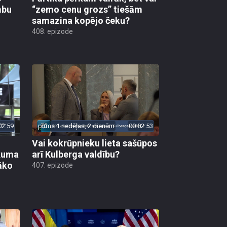
mbu
“zemo cenu grozs” tiešām
samazina kopējo čeku?
408. epizode
02:59
pirms 1 nedēļas, 2 dienām
00:02:53
Vai kokrūpnieku lieta sašūpos
ākuma
arī Kulberga valdību?
āko
407. epizode