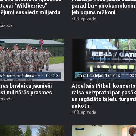
ktavai “Wildberries”
parādību - pirokumoloni
ējumi sasniedz miljardu
jeb uguns mākoni
408. epizode
epizode
s 1 nedēļas, 1 dienas
00:02:32
pirms 1 nedēļas, 1 dienas
00:
ras brīvlaikā jaunieši
Atceltais Pitbull koncerts
st militārās prasmes
raisa neizpratni par pas
un iegādāto biļešu turpm
epizode
nākotni
408. epizode