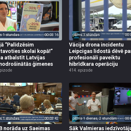
s 1 stundas
00:03:16
pirms 1 stundas
00:
jā “Palīdzēsim
Vācija drona incidentu
tavoties skolai kopā!”
Leipcigas lidostā dēvē pa
a atbalstīt Latvijas
profesionāli paveiktu
odrošinātās ģimenes
hibrīdkara operāciju
epizode
414. epizode
s 1 stundas
00:03:42
pirms 1 dienas, 2 stundām
00:
 norāda uz Saeimas
Sāk Valmieras iedzīvotāj