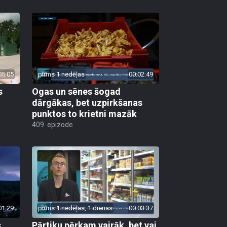
05:05
pirms 1 nedēļas
00:02:49
s
Ogas un sēnes šogad
dārgākas, bet uzpirkšanas
punktos to krietni mazāk
409. epizode
01:29
pirms 1 nedēļas, 1 dienas
00:03:37
s
Pārtiku pērkam vairāk, bet vai