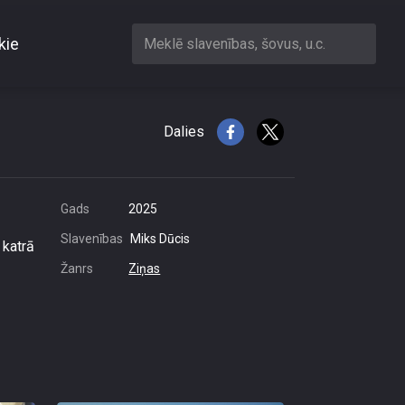
kie
Meklē slavenības, šovus, u.c.
tāja durvīs\"
Dalies
Gads
2025
Slavenības
Miks Dūcis
i katrā
Žanrs
Ziņas