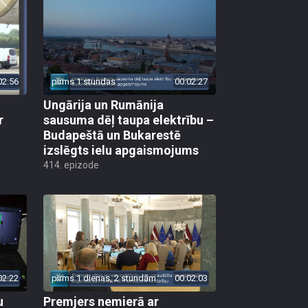
02:56
pirms 1 stundas
00:02:27
Ungārija un Rumānija
r
sausuma dēļ taupa elektrību –
Budapeštā un Bukarestē
izslēgts ielu apgaismojums
414. epizode
02:22
pirms 1 dienas, 2 stundām
00:02:03
u
Premjers nemierā ar