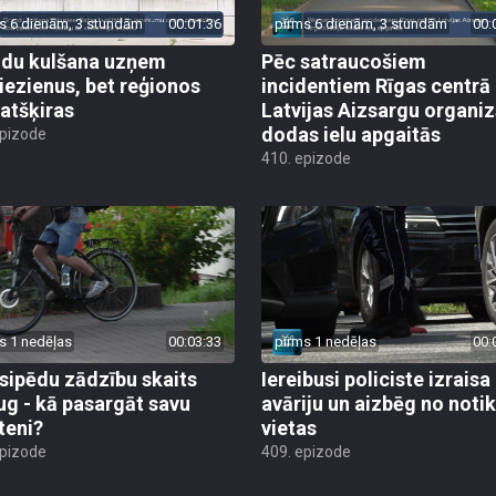
s 6 dienām, 3 stundām
00:01:36
pirms 6 dienām, 3 stundām
00:
du kulšana uzņem
Pēc satraucošiem
iezienus, bet reģionos
incidentiem Rīgas centrā
 atšķiras
Latvijas Aizsargu organiz
dodas ielu apgaitās
epizode
410. epizode
s 1 nedēļas
00:03:33
pirms 1 nedēļas
00:
sipēdu zādzību skaits
Iereibusi policiste izraisa
ug - kā pasargāt savu
avāriju un aizbēg no not
teni?
vietas
epizode
409. epizode