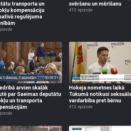
tātu transporta un
svēršanu un mērīšanu
okļu kompensāciju
413. epizode
atīvā regulējuma
lnībām
epizode
s 1 dienas, 2 stundām
00:03:21
pirms 2 dienām
00:
edrībā arvien skaļāk
Hokeja nometnes laikā
utē par Saeimas deputātu
Tukumā notikusi seksuāl
kļu un transporta
vardarbība pret bērnu
pensācijām
412. epizode
epizode