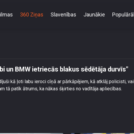
ilmas
360 Ziņas
Slavenības
Jaunākie
Populārā
ušais: \"Skatījos pa labi un BMW ietriecās blakus sēdē
labi un BMW ietriecās blakus sēdētāja durvīs"
dījuši kā ļoti labu ieroci cīņā ar pārkāpējiem, kā atklāj policisti, va
m tā patīk ātrums, ka nākas šķirties no vadītāja apliecības.