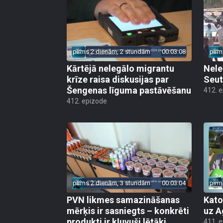
pirms 2 dienām, 2 stundām
00:03:08
pirm
Kārtējā nelegālo migrantu
Nele
krīze raisa diskusijas par
Seut
Šengenas līguma pastāvēšanu
412. 
412. epizode
pirms 2 dienām, 3 stundām
00:03:04
pirm
PVN likmes samazināšanas
Kato
mērķis ir sasniegts – konkrēti
uz A
produkti ir kļuvuši lētāki
411. 