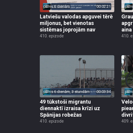
pirms 6 dienām
00:02:21
pirm
Latviešu valodas apguvei tērē
Grau
miljonus, bet vienotas
apgr
sistēmas joprojām nav
aina
410. epizode
410. 
pirms 6 dienām, 3 stundām
00:03:34
pirm
49 tūkstoši migrantu
Velo
diennaktī izraisa krīzi uz
piea
Spānijas robežas
divri
410. epizode
409. 