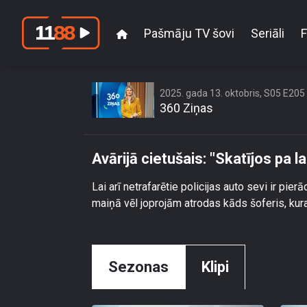
Pašmāju TV šovi
Seriāli
F
Avārijā ciet
2025. gada 13. oktobris, S05 E205
360 Ziņas
Avārijā cietušais: "Skatījos pa 
Lai arī netrafarētie policijas auto sevi ir pierā
maiņā vēl joprojām atrodas kāds šoferis, kura
Sezonas
Klipi