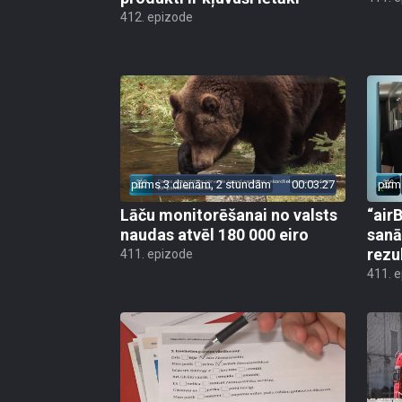
412. epizode
pirms 3 dienām, 2 stundām
00:03:27
pirm
Lāču monitorēšanai no valsts
“airB
naudas atvēl 180 000 eiro
sanā
rezu
411. epizode
411. 