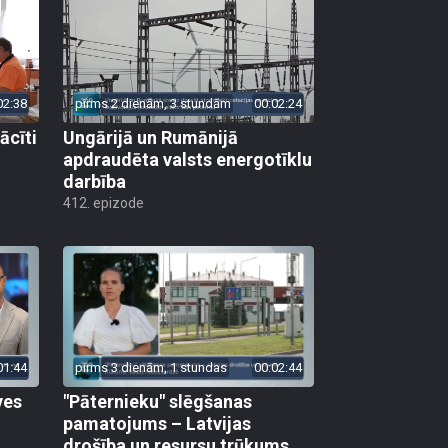
02:38
pirms 2 dienām, 3 stundām
00:02:24
ācīti
Ungārijā un Rumānijā
apdraudēta valsts energotīklu
darbība
412. epizode
01:44
pirms 3 dienām, 1 stundas
00:02:44
ves
"Pāternieku" slēgšanas
pamatojums – Latvijas
drošība un resursu trūkums