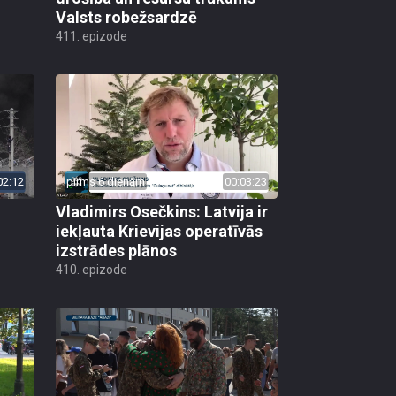
Valsts robežsardzē
411. epizode
02:12
pirms 6 dienām
00:03:23
Vladimirs Osečkins: Latvija ir
iekļauta Krievijas operatīvās
izstrādes plānos
410. epizode