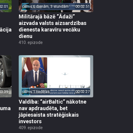
02:01
pirms 6 dienām, 3 stundām
00:02:51
Militārajā bāzē “Ādaži”
aizvada valsts aizsardzības
ācija
dienesta karavīru vecāku
dienu
410. epizode
03:39
pirms 1 nedēļas
00:02:27
Valdība: “airBaltic” nākotne
ikuma
nav apdraudēta, bet
jāpiesaista stratēģiskais
investors
409. epizode