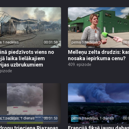
s 1 nedēļas
00:01:58
pirms 1 nedēļas
00:
inā piedzīvots viens no
Melleņu zelta drudzis: ka
jā laika lielākajiem
nosaka iepirkuma cenu?
vijas uzbrukumiem
409. epizode
epizode
s 1 nedēļas, 1 dienas
00:01:53
pirms 1 nedēļas, 1 dienas
00:
dronu trieciena Rjazaņas
Francijā fiksē jaunu daba