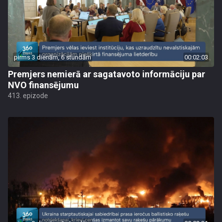
pirms 3 dienām, 6 stundām
00:02:03
Premjers nemierā ar sagatavoto informāciju par
NVO finansējumu
413. epizode