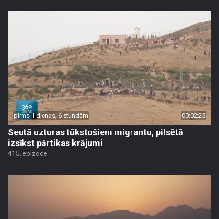
pirms 1 dienas, 6 stundām
00:02:25
Seutā uzturas tūkstošiem migrantu, pilsētā
izsīkst pārtikas krājumi
415. epizode