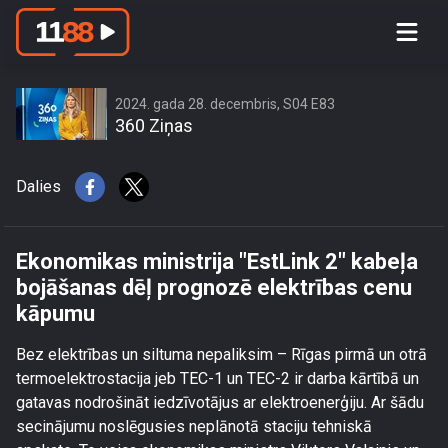
Ekonomikas ministrija \"EstLink 2\"
kabeļa bojāšanas dēļ prognozē
elektrības cenu kāpumu
2024. gada 28. decembris, S04 E83
360 Ziņas
Dalies
Ekonomikas ministrija "EstLink 2" kabeļa
bojāšanas dēļ prognozē elektrības cenu
kāpumu
Bez elektrības un siltuma nepaliksim – Rīgas pirmā un otrā
termoelektrostacija jeb TEC-1 un TEC-2 ir darba kārtībā un
gatavas nodrošināt iedzīvotājus ar elektroenerģiju. Ar šādu
secinājumu noslēgusies neplānotā staciju tehniskā