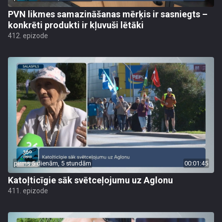
PVN likmes samazināšanas mērķis ir sasniegts –
konkrēti produkti ir kļuvuši lētāki
412. epizode
pirms 5 dienām, 5 stundām
00:01:45
Katoļticīgie sāk svētceļojumu uz Aglonu
411. epizode