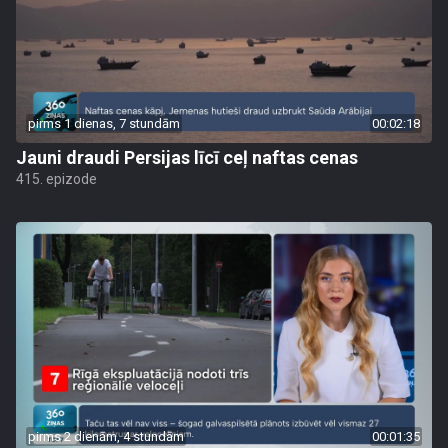
pirms 1 dienas, 7 stundām
00:02:18
Jauni draudi Persijas līcī ceļ naftas cenas
415. epizode
pirms 2 dienām, 4 stundām
00:01:35