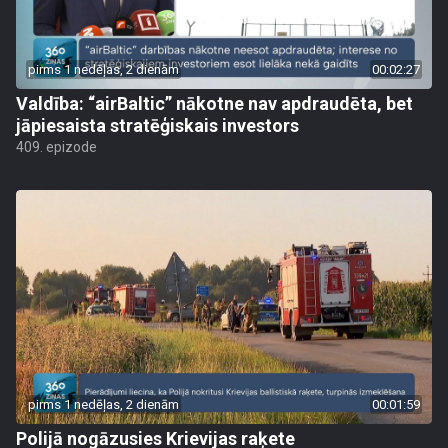
pirms 1 nedēļas, 2 dienām
00:02:27
Valdība: “airBaltic” nākotne nav apdraudēta, bet
jāpiesaista stratēģiskais investors
409. epizode
pirms 1 nedēļas, 2 dienām
00:01:59
Polijā nogāzusies Krievijas raķete