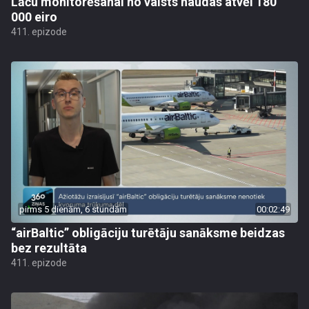
Lāču monitorēšanai no valsts naudas atvēl 180
000 eiro
411. epizode
pirms 5 dienām, 6 stundām
00:02:49
“airBaltic” obligāciju turētāju sanāksme beidzas
bez rezultāta
411. epizode