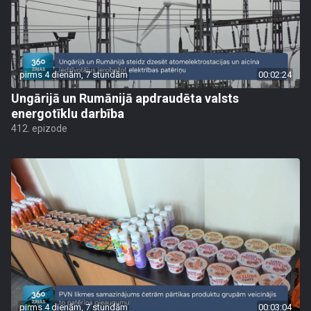
pirms 4 dienām, 7 stundām
00:02:24
Ungārijā un Rumānijā apdraudēta valsts
energotīklu darbība
412. epizode
pirms 4 dienām, 7 stundām
00:03:04