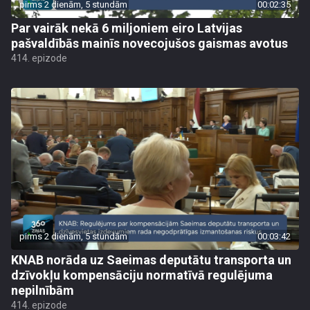
pirms 2 dienām, 5 stundām
00:02:35
Par vairāk nekā 6 miljoniem eiro Latvijas
pašvaldībās mainīs novecojušos gaismas avotus
414. epizode
pirms 2 dienām, 5 stundām
00:03:42
KNAB norāda uz Saeimas deputātu transporta un
dzīvokļu kompensāciju normatīvā regulējuma
nepilnībām
414. epizode