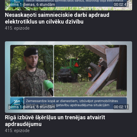
pirms 1 dienas, 6 stundām
00:02:47
Nesaskaņoti saimnieciskie darbi apdraud
elektrotīklus un cilvēku dzīvību
415. epizode
pirms 1 dienas, 6 stundām
00:02:11
Rīgā izbūvē šķēršļus un trenējas atvairīt
apdraudējumu
415. epizode