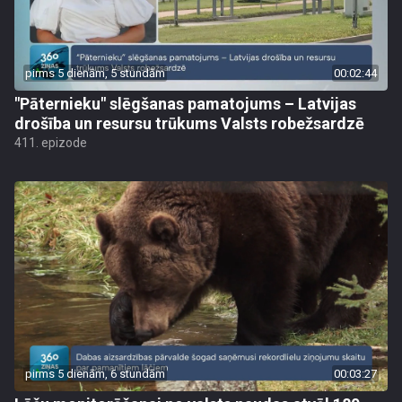
pirms 5 dienām, 5 stundām
00:02:44
"Pāternieku" slēgšanas pamatojums – Latvijas
drošība un resursu trūkums Valsts robežsardzē
411. epizode
pirms 5 dienām, 6 stundām
00:03:27