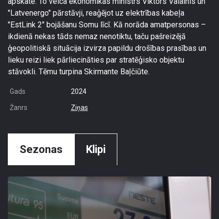
apskate. To veica ekonomikas ministrs Viktors Valainis un
"Latvenergo" pārstāvji, reaģējot uz elektrības kabeļa
"EstLink 2" bojāšanu Somu līcī. Kā norāda amatpersonas –
ikdienā nekas tāds nemaz nenotiktu, taču pašreizējā
ģeopolitiskā situācija izvirza papildu drošības prasības un
lieku reizi liek pārliecināties par stratēģisko objektu
stāvokli. Tēmu turpina Skirmante Baļčiūte.
Gads
2024
Žanrs
Ziņas
Sezonas
Klipi