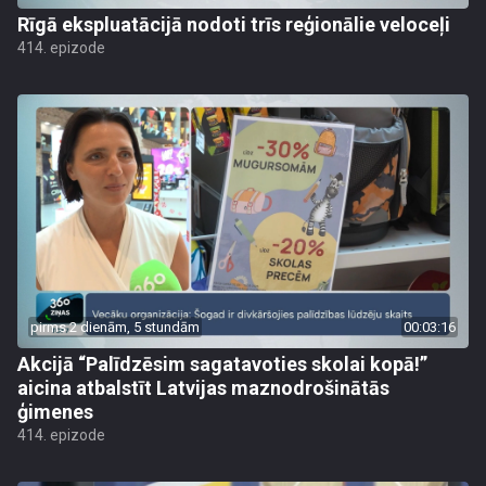
Rīgā ekspluatācijā nodoti trīs reģionālie veloceļi
414. epizode
pirms 2 dienām, 5 stundām
00:03:16
Akcijā “Palīdzēsim sagatavoties skolai kopā!”
aicina atbalstīt Latvijas maznodrošinātās
ģimenes
414. epizode