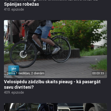
Spānijas robežas
410. epizode
pirms 1 nedēļas, 2 dienām
00:03:33
Velosipēdu zādzību skaits pieaug - kā pasargāt
savu divriteni?
409. epizode