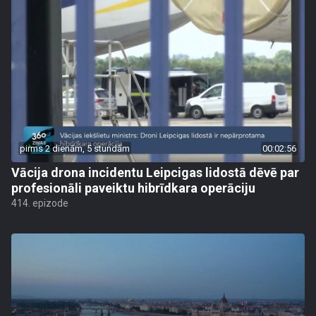
pirms 2 dienām, 5 stundām
00:02:56
Vācija drona incidentu Leipcigas lidostā dēvē par
profesionāli paveiktu hibrīdkara operāciju
414. epizode