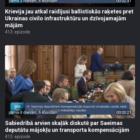
pirms 3 dienām, 6 stundām
00:02:31
Krievija jau atkal raidījusi ballistiskās raķetes pret
Ukrainas civilo infrastruktūru un dzīvojamajām
mājām
413. epizode
pirms 3 dienām, 6 stundām
00:03:21
Sabiedrībā arvien skaļāk diskutē par Saeimas
deputātu mājokļu un transporta kompensācijām
413. epizode