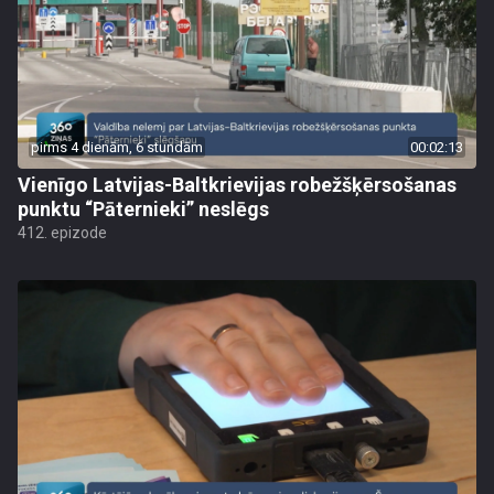
pirms 4 dienām, 6 stundām
00:02:13
Vienīgo Latvijas-Baltkrievijas robežšķērsošanas
punktu “Pāternieki” neslēgs
412. epizode