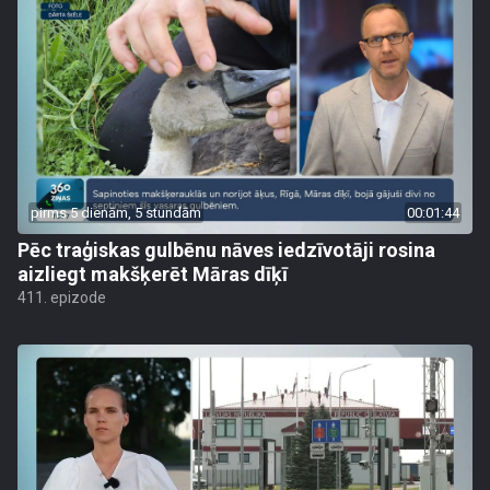
pirms 5 dienām, 5 stundām
00:01:44
Pēc traģiskas gulbēnu nāves iedzīvotāji rosina
aizliegt makšķerēt Māras dīķī
411. epizode