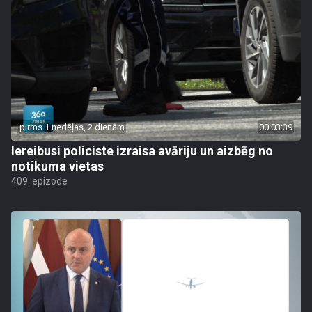
pirms 1 nedēļas, 2 dienām
00:03:39
Iereibusi policiste izraisa avāriju un aizbēg no
notikuma vietas
409. epizode