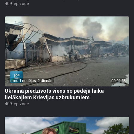
409. epizode
pirms 1 nedēļas, 2 dienām
00:01:58
Ukrainā piedzīvots viens no pēdējā laika
lielākajiem Krievijas uzbrukumiem
409. epizode