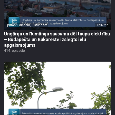
pirms 2 dienām, 5 stundām
00:02:27
Ungārija un Rumānija sausuma dēļ taupa elektrību
– Budapeštā un Bukarestē izslēgts ielu
apgaismojums
414. epizode