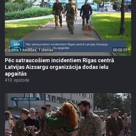
pirms 1 nedēļas, 1 dienas
00:02:01
Pēc satraucošiem incidentiem Rīgas centrā
Latvijas Aizsargu organizācija dodas ielu
apgaitās
410. epizode