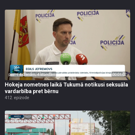
pirms 4 dienām, 4 stundām
00:01:02
Hokeja nometnes laikā Tukumā notikusi seksuāla
vardarbība pret bērnu
412. epizode