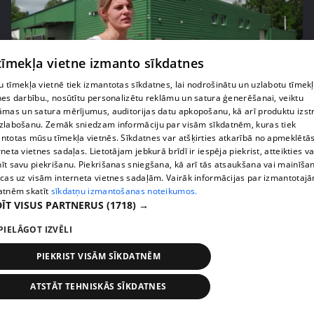
 tīmekļa vietne izmanto sīkdatnes
 tīmekļa vietnē tiek izmantotas sīkdatnes, lai nodrošinātu un uzlabotu tīmek
nes darbību., nosūtītu personalizētu reklāmu un satura ģenerēšanai, veiktu
pirms 1 nedēļas, 2 dienām
00:05:05
āmas un satura mērījumus, auditorijas datu apkopošanu, kā arī produktu izst
zlabošanu. Zemāk sniedzam informāciju par visām sīkdatnēm, kuras tiek
Melleņu zelta drudzis: kas nosaka iepirkuma
ntotas mūsu tīmekļa vietnēs. Sīkdatnes var atšķirties atkarībā no apmeklētā
cenu?
rneta vietnes sadaļas. Lietotājam jebkurā brīdī ir iespēja piekrist, atteikties va
īt savu piekrišanu. Piekrišanas sniegšana, kā arī tās atsaukšana vai mainīša
409. epizode
ecas uz visām interneta vietnes sadaļām. Vairāk informācijas par izmantotaj
atnēm skatīt
sīkdatņu izmantošanas noteikumos.
ĪT VISUS PARTNERUS
(1718) →
PIELĀGOT IZVĒLI
PIEKRIST VISĀM SĪKDATNĒM
ATSTĀT TEHNISKĀS SĪKDATNES