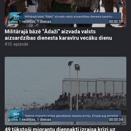
pirms 1 nedēļas, 1 dienas
00:02:51
Militārajā bāzē “Ādaži” aizvada valsts
aizsardzības dienesta karavīru vecāku dienu
410. epizode
pirms 1 nedēļas, 1 dienas
00:03:34
49 tūkstoši migrantu diennaktī izraisa krīzi uz