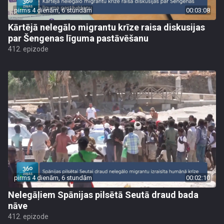
pirms 4 dienām, 6 stundām
00:03:08
Kārtējā nelegālo migrantu krīze raisa diskusijas
par Šengenas līguma pastāvēšanu
412. epizode
pirms 4 dienām, 6 stundām
00:02:10
Nelegāļiem Spānijas pilsētā Seutā draud bada
nāve
412. epizode