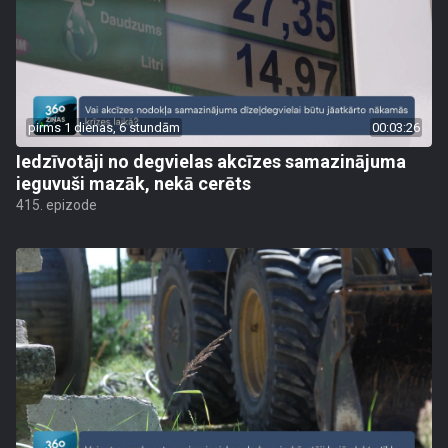
pirms 1 dienas, 6 stundām
00:03:26
Iedzīvotāji no degvielas akcīzes samazinājuma
ieguvuši mazāk, nekā cerēts
415. epizode