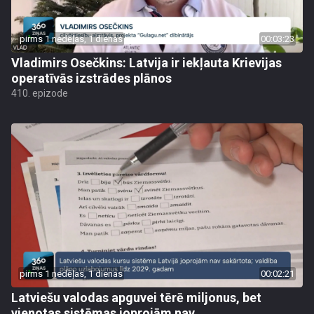
pirms 1 nedēļas, 1 dienas
00:03:23
Vladimirs Osečkins: Latvija ir iekļauta Krievijas
operatīvās izstrādes plānos
410. epizode
pirms 1 nedēļas, 1 dienas
00:02:21
Latviešu valodas apguvei tērē miljonus, bet
vienotas sistēmas joprojām nav