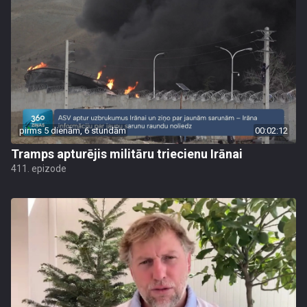
pirms 5 dienām, 6 stundām
00:02:12
Tramps apturējis militāru triecienu Irānai
411. epizode