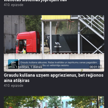
410. epizode
pirms 1 nedēļas, 1 dienas
00:01:36
Graudu kulšana uzņem apgriezienus, bet reģionos
aina atšķiras
410. epizode