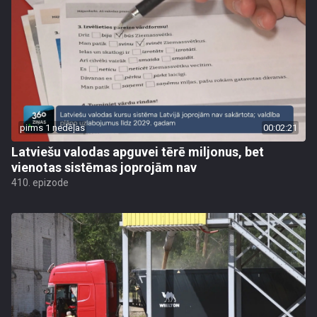
pirms 1 nedēļas
00:02:21
Latviešu valodas apguvei tērē miljonus, bet
vienotas sistēmas joprojām nav
410. epizode