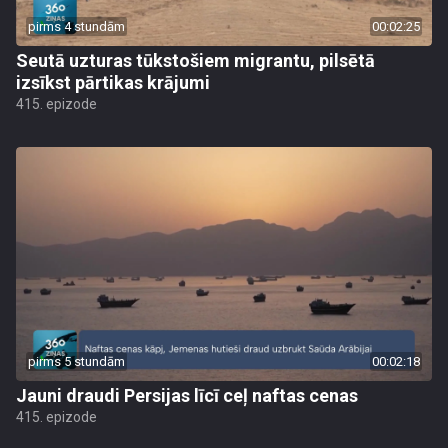
pirms 4 stundām
00:02:25
Seutā uzturas tūkstošiem migrantu, pilsētā
izsīkst pārtikas krājumi
415. epizode
pirms 5 stundām
00:02:18
Jauni draudi Persijas līcī ceļ naftas cenas
415. epizode