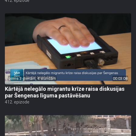
412. epizode
pirms 3 dienām, 4 stundām
00:03:08
Kārtējā nelegālo migrantu krīze raisa diskusijas
par Šengenas līguma pastāvēšanu
412. epizode