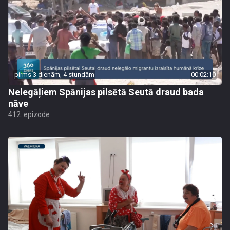
pirms 3 dienām, 4 stundām
00:02:10
Nelegāļiem Spānijas pilsētā Seutā draud bada
nāve
412. epizode