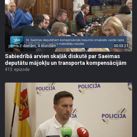
pirms 2 dienām, 4 stundām
00:03:21
Sabiedrībā arvien skaļāk diskutē par Saeimas
deputātu mājokļu un transporta kompensācijām
413. epizode