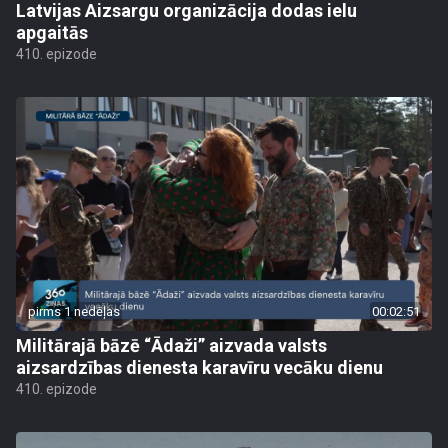
Latvijas Aizsargu organizācija dodas ielu
apgaitās
410. epizode
pirms 1 nedēļas
00:02:51
Militārajā bāzē “Ādaži” aizvada valsts
aizsardzības dienesta karavīru vecāku dienu
410. epizode