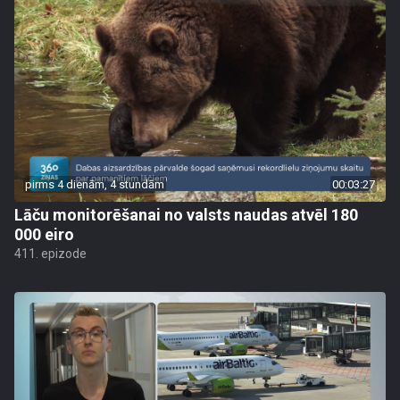
pirms 4 dienām, 4 stundām
00:03:27
Lāču monitorēšanai no valsts naudas atvēl 180
000 eiro
411. epizode