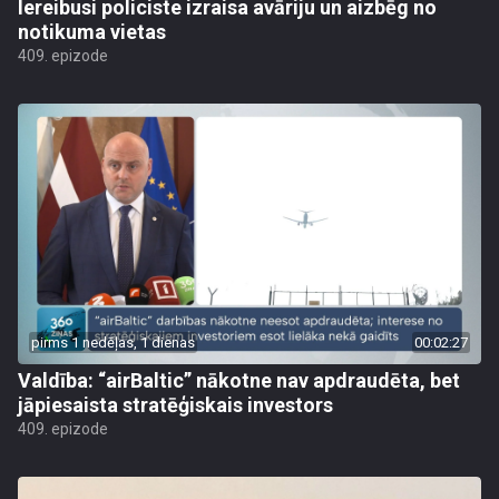
Iereibusi policiste izraisa avāriju un aizbēg no
notikuma vietas
409. epizode
pirms 1 nedēļas, 1 dienas
00:02:27
Valdība: “airBaltic” nākotne nav apdraudēta, bet
jāpiesaista stratēģiskais investors
409. epizode