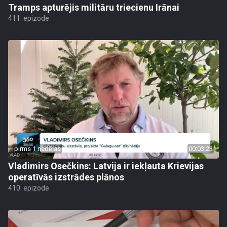
Tramps apturējis militāru triecienu Irānai
411. epizode
pirms 1 nedēļas
00:03:23
Vladimirs Osečkins: Latvija ir iekļauta Krievijas
operatīvās izstrādes plānos
410. epizode