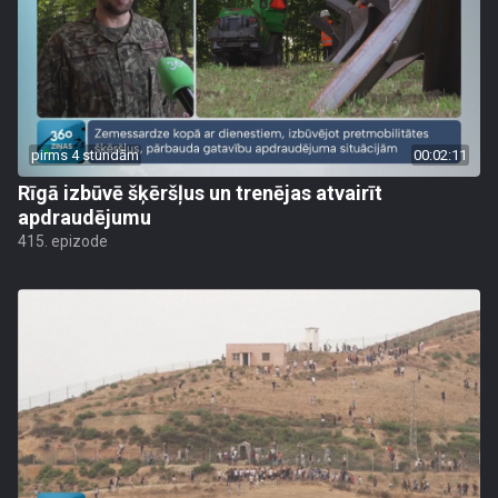
pirms 4 stundām
00:02:11
Rīgā izbūvē šķēršļus un trenējas atvairīt
apdraudējumu
415. epizode