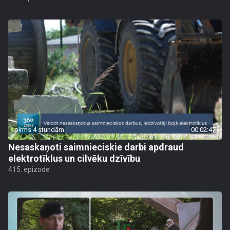
pirms 4 stundām
00:02:47
Nesaskaņoti saimnieciskie darbi apdraud
elektrotīklus un cilvēku dzīvību
415. epizode