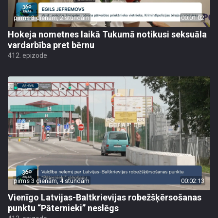
pirms 3 dienām, 2 stundām
00:01:02
Hokeja nometnes laikā Tukumā notikusi seksuāla
vardarbība pret bērnu
412. epizode
pirms 3 dienām, 4 stundām
00:02:13
Vienīgo Latvijas-Baltkrievijas robežšķērsošanas
punktu “Pāternieki” neslēgs