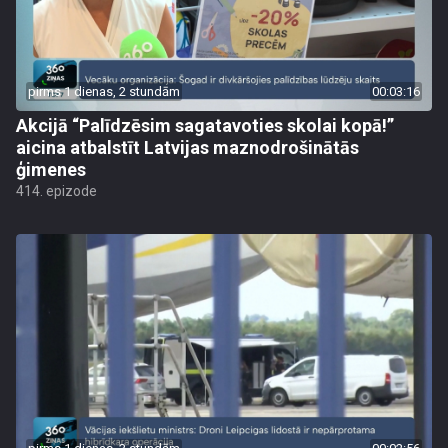
pirms 1 dienas, 2 stundām
00:03:16
Akcijā “Palīdzēsim sagatavoties skolai kopā!”
aicina atbalstīt Latvijas maznodrošinātās
ģimenes
414. epizode