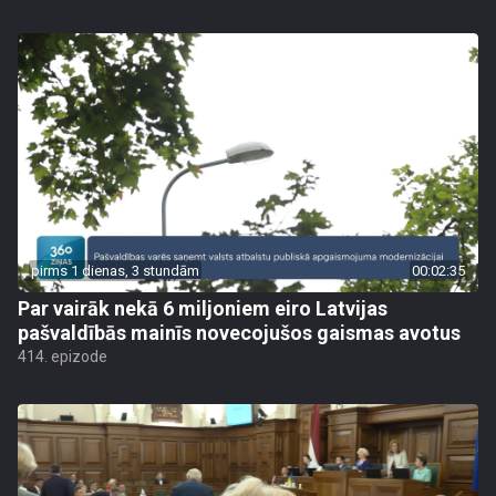
pirms 1 dienas, 3 stundām
00:02:35
Par vairāk nekā 6 miljoniem eiro Latvijas
pašvaldībās mainīs novecojušos gaismas avotus
414. epizode