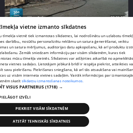
pirms 1 nedēļas, 1 dienas
00:01:58
 tīmekļa vietne izmanto sīkdatnes
Ukrainā piedzīvots viens no pēdējā laika
lielākajiem Krievijas uzbrukumiem
 tīmekļa vietnē tiek izmantotas sīkdatnes, lai nodrošinātu un uzlabotu tīmek
409. epizode
nes darbību., nosūtītu personalizētu reklāmu un satura ģenerēšanai, veiktu
āmas un satura mērījumus, auditorijas datu apkopošanu, kā arī produktu izst
zlabošanu. Zemāk sniedzam informāciju par visām sīkdatnēm, kuras tiek
ntotas mūsu tīmekļa vietnēs. Sīkdatnes var atšķirties atkarībā no apmeklētā
rneta vietnes sadaļas. Lietotājam jebkurā brīdī ir iespēja piekrist, atteikties va
īt savu piekrišanu. Piekrišanas sniegšana, kā arī tās atsaukšana vai mainīša
ecas uz visām interneta vietnes sadaļām. Vairāk informācijas par izmantotaj
atnēm skatīt
sīkdatņu izmantošanas noteikumos.
ĪT VISUS PARTNERUS
(1718) →
PIELĀGOT IZVĒLI
PIEKRIST VISĀM SĪKDATNĒM
pirms 1 nedēļas, 1 dienas
00:05:05
ATSTĀT TEHNISKĀS SĪKDATNES
Melleņu zelta drudzis: kas nosaka iepirkuma