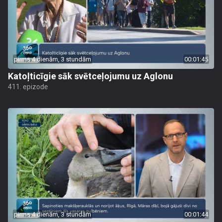
pirms 4 dienām, 3 stundām
00:01:45
Katoļticīgie sāk svētceļojumu uz Aglonu
411. epizode
pirms 4 dienām, 3 stundām
00:01:44