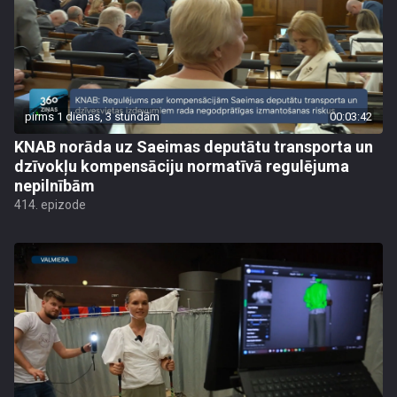
pirms 1 dienas, 3 stundām
00:03:42
KNAB norāda uz Saeimas deputātu transporta un
dzīvokļu kompensāciju normatīvā regulējuma
nepilnībām
414. epizode