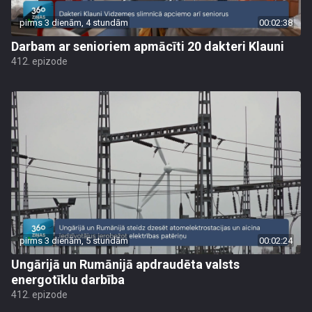
pirms 3 dienām, 4 stundām
00:02:38
Darbam ar senioriem apmācīti 20 dakteri Klauni
412. epizode
pirms 3 dienām, 5 stundām
00:02:24
Ungārijā un Rumānijā apdraudēta valsts
energotīklu darbība
412. epizode