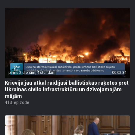
pirms 2 dienām, 4 stundām
00:02:31
Krievija jau atkal raidījusi ballistiskās raķetes pret
Ukrainas civilo infrastruktūru un dzīvojamajām
mājām
413. epizode