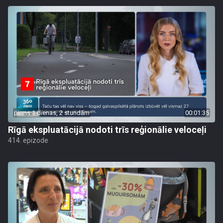
pirms 1 dienas, 2 stundām
00:01:35
Rīgā ekspluatācijā nodoti trīs reģionālie veloceļi
414. epizode