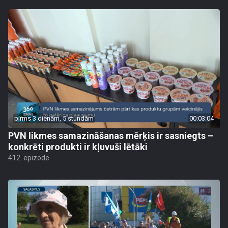
pirms 3 dienām, 5 stundām
00:03:04
PVN likmes samazināšanas mērķis ir sasniegts –
konkrēti produkti ir kļuvuši lētāki
412. epizode