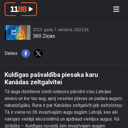
Kuldīgas pašvaldība piesaka karu
Kanādas zeltgalvītei
2023. gada 7. oktobris, S02 E26
360 Ziņas
Dalies
Kuldīgas pašvaldība piesaka karu
Kanādas zeltgalvītei
Tā auga dzeltenie ziedi rudeņos pārvērš visu Latvijas
ainavu un kur tas aug, aprij veselas pļavas un padara augsni
nabadzīgāku. Runa ir par Kanādas zeltgalvīti jeb zeltslotiņu.
Tā ir viena no 36 invazīvajām augu sugām Latvijā, kas aši
vairojas vietējā ekosistēmā un apdraud vietējos augus. Kā
izrādās – Kuldīgas novadā šim invazīvajam augam