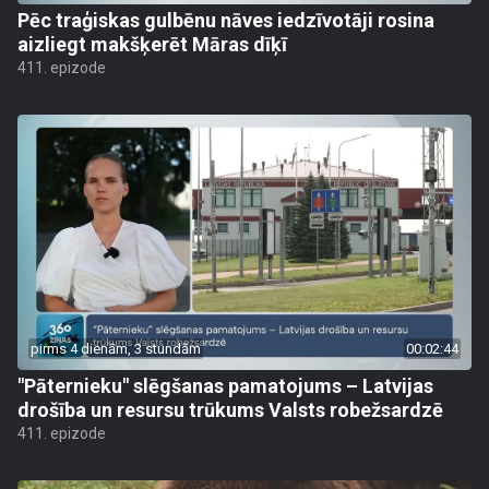
Pēc traģiskas gulbēnu nāves iedzīvotāji rosina
aizliegt makšķerēt Māras dīķī
411. epizode
pirms 4 dienām, 3 stundām
00:02:44
"Pāternieku" slēgšanas pamatojums – Latvijas
drošība un resursu trūkums Valsts robežsardzē
411. epizode