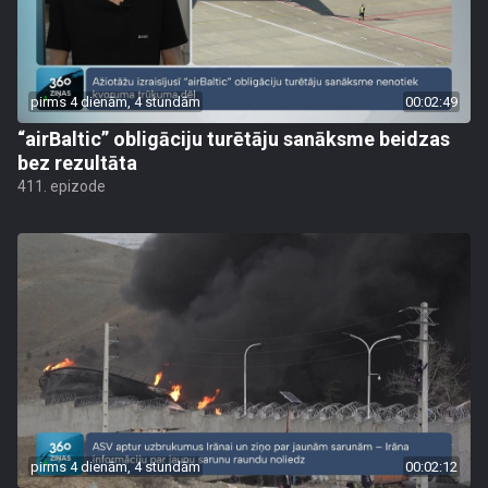
pirms 4 dienām, 4 stundām
00:02:49
“airBaltic” obligāciju turētāju sanāksme beidzas
bez rezultāta
411. epizode
pirms 4 dienām, 4 stundām
00:02:12