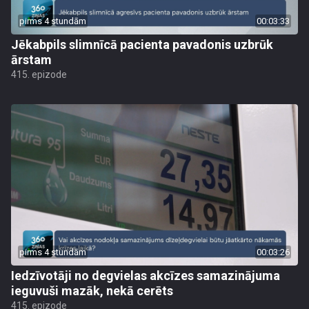
pirms 4 stundām
00:03:33
Jēkabpils slimnīcā pacienta pavadonis uzbrūk
ārstam
415. epizode
pirms 4 stundām
00:03:26
Iedzīvotāji no degvielas akcīzes samazinājuma
ieguvuši mazāk, nekā cerēts
415. epizode