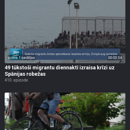
pirms 1 nedēļas
00:03:34
49 tūkstoši migrantu diennaktī izraisa krīzi uz
Spānijas robežas
410. epizode