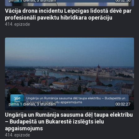
pirms 1 dienas, 3 stundām
00:02:56
Vācija drona incidentu Leipcigas lidostā dēvē par
profesionāli paveiktu hibrīdkara operāciju
414. epizode
pirms 1 dienas, 3 stundām
00:02:27
Ungārija un Rumānija sausuma dēļ taupa elektrību
– Budapeštā un Bukarestē izslēgts ielu
apgaismojums
414. epizode