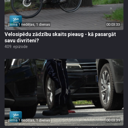
pirms 1 nedēļas, 1 dienas
00:03:33
Velosipēdu zādzību skaits pieaug - kā pasargāt
savu divriteni?
409. epizode
pirms 1 nedēļas, 1 dienas
00:03:39