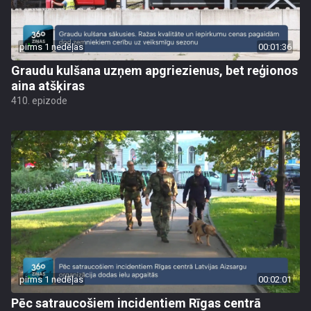
pirms 1 nedēļas
00:01:36
Graudu kulšana uzņem apgriezienus, bet reģionos
aina atšķiras
410. epizode
pirms 1 nedēļas
00:02:01
Pēc satraucošiem incidentiem Rīgas centrā