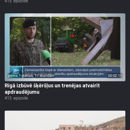
415. epizode
pirms 1 dienas, 11 stundām
00:02:11
Rīgā izbūvē šķēršļus un trenējas atvairīt
apdraudējumu
415. epizode