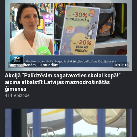
pirms 2 dienām, 10 stundām
00:03:16
Akcijā “Palīdzēsim sagatavoties skolai kopā!”
aicina atbalstīt Latvijas maznodrošinātās
ģimenes
414. epizode