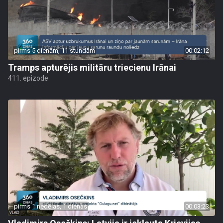
pirms 5 dienām, 11 stundām
00:02:12
Tramps apturējis militāru triecienu Irānai
411. epizode
pirms 1 nedēļas, 1 dienas
00:03:23