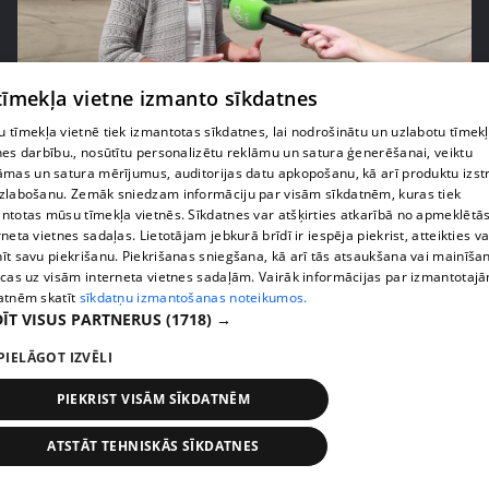
pirms 1 nedēļas, 2 dienām
00:05:05
 tīmekļa vietne izmanto sīkdatnes
Melleņu zelta drudzis: kas nosaka iepirkuma
 tīmekļa vietnē tiek izmantotas sīkdatnes, lai nodrošinātu un uzlabotu tīmek
cenu?
nes darbību., nosūtītu personalizētu reklāmu un satura ģenerēšanai, veiktu
409. epizode
āmas un satura mērījumus, auditorijas datu apkopošanu, kā arī produktu izst
zlabošanu. Zemāk sniedzam informāciju par visām sīkdatnēm, kuras tiek
ntotas mūsu tīmekļa vietnēs. Sīkdatnes var atšķirties atkarībā no apmeklētā
rneta vietnes sadaļas. Lietotājam jebkurā brīdī ir iespēja piekrist, atteikties va
īt savu piekrišanu. Piekrišanas sniegšana, kā arī tās atsaukšana vai mainīša
ecas uz visām interneta vietnes sadaļām. Vairāk informācijas par izmantotaj
atnēm skatīt
sīkdatņu izmantošanas noteikumos.
ĪT VISUS PARTNERUS
(1718) →
PIELĀGOT IZVĒLI
PIEKRIST VISĀM SĪKDATNĒM
pirms 1 nedēļas, 2 dienām
00:02:49
ATSTĀT TEHNISKĀS SĪKDATNES
Ogas un sēnes šogad dārgākas, bet uzpirkšanas