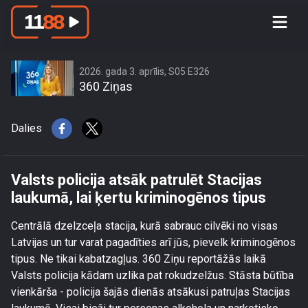
Valsts policija atsāk patrulēt Stacijas
laukumā, lai ķertu kriminogēnos tipus
2026. gada 3. aprīlis, S05 E326
360 Ziņas
Dalies
Valsts policija atsāk patrulēt Stacijas
laukumā, lai ķertu kriminogēnos tipus
Centrālā dzelzceļa stacija, kurā sabrauc cilvēki no visas
Latvijas un tur varat pagadīties arī jūs, pievelk kriminogēnos
tipus. Ne tikai kabatzagļus. 360 Ziņu reportāžās laikā
Valsts policija kādam uzlika pat rokudzelžus. Stāsta būtība
vienkārša - policija šajās dienās atsākusi patruļas Stacijas