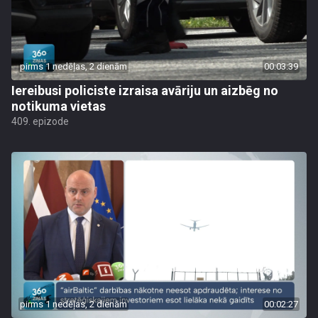
pirms 1 nedēļas, 2 dienām
00:03:39
Iereibusi policiste izraisa avāriju un aizbēg no
notikuma vietas
409. epizode
pirms 1 nedēļas, 2 dienām
00:02:27