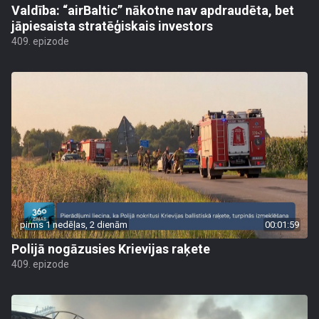
Valdība: “airBaltic” nākotne nav apdraudēta, bet
jāpiesaista stratēģiskais investors
409. epizode
pirms 1 nedēļas, 2 dienām
00:01:59
Polijā nogāzusies Krievijas raķete
409. epizode