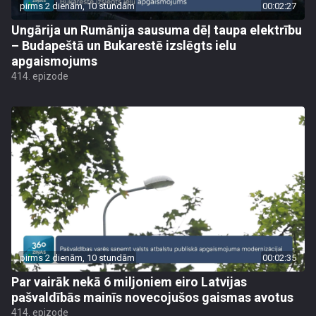
pirms 2 dienām, 10 stundām
00:02:27
Ungārija un Rumānija sausuma dēļ taupa elektrību
– Budapeštā un Bukarestē izslēgts ielu
apgaismojums
414. epizode
pirms 2 dienām, 10 stundām
00:02:35
Par vairāk nekā 6 miljoniem eiro Latvijas
pašvaldībās mainīs novecojušos gaismas avotus
414. epizode