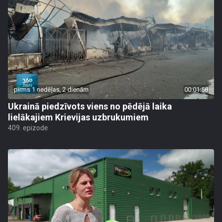
pirms 1 nedēļas, 2 dienām
00:01:58
Ukrainā piedzīvots viens no pēdējā laika
lielākajiem Krievijas uzbrukumiem
409. epizode