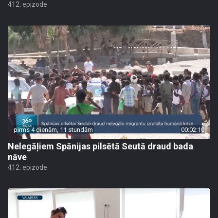
412. epizode
pirms 4 dienām, 11 stundām
00:02:10
Nelegāļiem Spānijas pilsētā Seutā draud bada
nāve
412. epizode