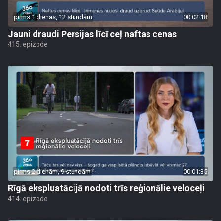
pirms 1 dienas, 12 stundām
00:02:18
Jauni draudi Persijas līcī ceļ naftas cenas
415. epizode
pirms 2 dienām, 9 stundām
00:01:35
Rīgā ekspluatācijā nodoti trīs reģionālie veloceļi
414. epizode