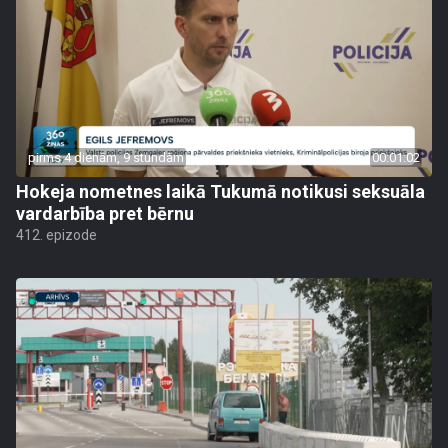
pirms 4 dienām, 9 stundām
00:01:02
Hokeja nometnes laikā Tukumā notikusi seksuāla
vardarbība pret bērnu
412. epizode