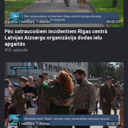
pirms 1 nedēļas, 1 dienas
00:02:01
Pēc satraucošiem incidentiem Rīgas centrā
Latvijas Aizsargu organizācija dodas ielu
apgaitās
410. epizode
pirms 1 nedēļas, 1 dienas
00:02:51