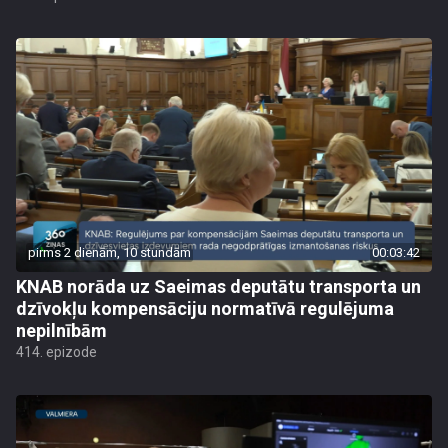
pirms 2 dienām, 10 stundām
00:03:42
KNAB norāda uz Saeimas deputātu transporta un
dzīvokļu kompensāciju normatīvā regulējuma
nepilnībām
414. epizode