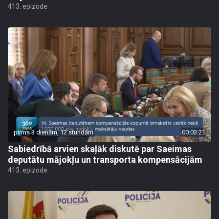
413. epizode
pirms 3 dienām, 12 stundām
00:03:21
Sabiedrībā arvien skaļāk diskutē par Saeimas
deputātu mājokļu un transporta kompensācijām
413. epizode