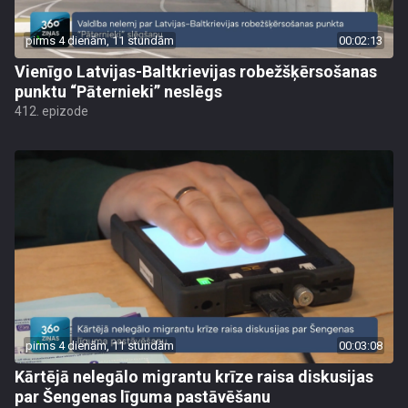
pirms 4 dienām, 11 stundām
00:02:13
Vienīgo Latvijas-Baltkrievijas robežšķērsošanas
punktu “Pāternieki” neslēgs
412. epizode
pirms 4 dienām, 11 stundām
00:03:08
Kārtējā nelegālo migrantu krīze raisa diskusijas
par Šengenas līguma pastāvēšanu