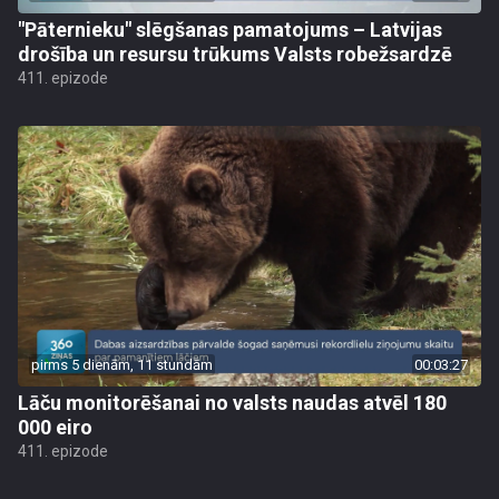
"Pāternieku" slēgšanas pamatojums – Latvijas
drošība un resursu trūkums Valsts robežsardzē
411. epizode
pirms 5 dienām, 11 stundām
00:03:27
Lāču monitorēšanai no valsts naudas atvēl 180
000 eiro
411. epizode