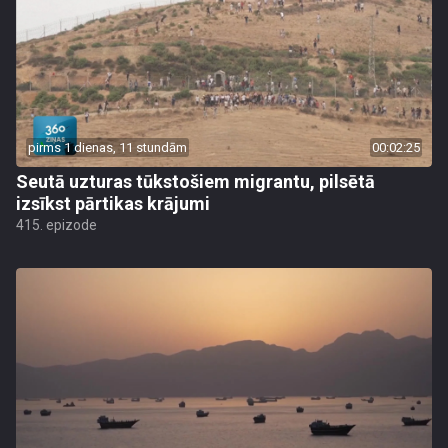
pirms 1 dienas, 11 stundām
00:02:25
Seutā uzturas tūkstošiem migrantu, pilsētā
izsīkst pārtikas krājumi
415. epizode