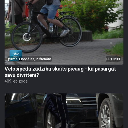
pirms 1 nedēļas, 2 dienām
00:03:33
Velosipēdu zādzību skaits pieaug - kā pasargāt
savu divriteni?
409. epizode