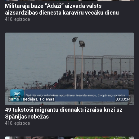
Militārajā bāzē “Ādaži” aizvada valsts
aizsardzības dienesta karavīru vecāku dienu
410. epizode
pirms 1 nedēļas, 1 dienas
00:03:34
49 tūkstoši migrantu diennaktī izraisa krīzi uz
Spānijas robežas
410. epizode