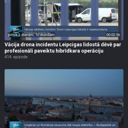
pirms 2 dienām, 10 stundām
00:02:56
Vācija drona incidentu Leipcigas lidostā dēvē par
profesionāli paveiktu hibrīdkara operāciju
414. epizode