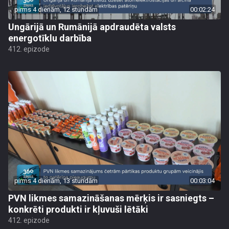
pirms 4 dienām, 12 stundām
00:02:24
Ungārijā un Rumānijā apdraudēta valsts
energotīklu darbība
412. epizode
pirms 4 dienām, 13 stundām
00:03:04
PVN likmes samazināšanas mērķis ir sasniegts –
konkrēti produkti ir kļuvuši lētāki
412. epizode