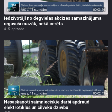
pirms 1 dienas, 11 stundām
00:03:26
Iedzīvotāji no degvielas akcīzes samazinājuma
ieguvuši mazāk, nekā cerēts
415. epizode
pirms 1 dienas, 11 stundām
00:02:47
Nesaskaņoti saimnieciskie darbi apdraud
elektrotīklus un cilvēku dzīvību