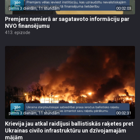
pirms 3 dienām, 11 stundām
00:02:03
Premjers nemierā ar sagatavoto informāciju par
NVO finansējumu
413. epizode
pirms 3 dienām, 11 stundām
00:02:31
Krievija jau atkal raidījusi ballistiskās raķetes pret
Ukrainas civilo infrastruktūru un dzīvojamajām
mājām