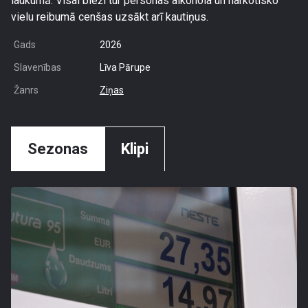
laukumā. Visai bieži tur personas alkohola un narkotisko
vielu reibumā cenšas uzsākt arī kautiņus.
Gads
2026
Slavenības
Līva Pārupe
Žanrs
Ziņas
Sezonas
Klipi