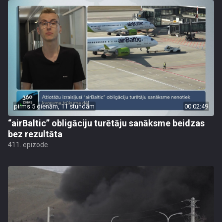
pirms 5 dienām, 11 stundām
00:02:49
“airBaltic” obligāciju turētāju sanāksme beidzas
bez rezultāta
411. epizode