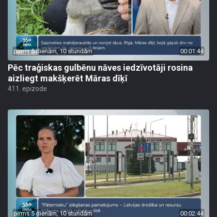
pirms 5 dienām, 10 stundām
00:01:44
Pēc traģiskas gulbēnu nāves iedzīvotāji rosina
aizliegt makšķerēt Māras dīķī
411. epizode
pirms 5 dienām, 10 stundām
00:02:44