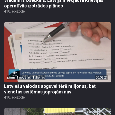
Vladimirs Osečkins: Latvija ir iekļauta Krievijas
operatīvās izstrādes plānos
410. epizode
pirms 1 nedēļas, 1 dienas
00:02:21
Latviešu valodas apguvei tērē miljonus, bet
vienotas sistēmas joprojām nav
410. epizode