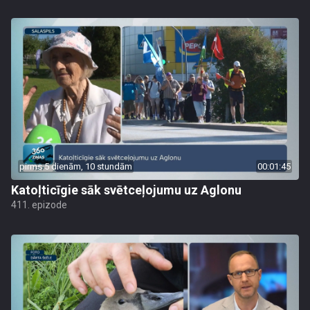
pirms 5 dienām, 10 stundām
00:01:45
Katoļticīgie sāk svētceļojumu uz Aglonu
411. epizode