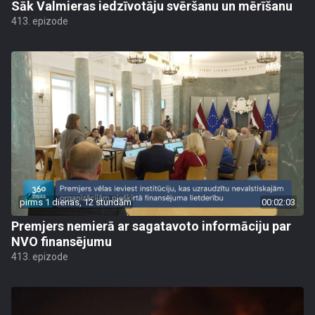
Sāk Valmieras iedzīvotāju svēršanu un mērīšanu
413. epizode
pirms 1 dienas, 12 stundām
00:02:03
Premjers nemierā ar sagatavoto informāciju par
NVO finansējumu
413. epizode