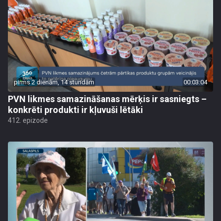
pirms 2 dienām, 14 stundām
00:03:04
PVN likmes samazināšanas mērķis ir sasniegts –
konkrēti produkti ir kļuvuši lētāki
412. epizode