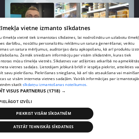
 tīmekļa vietne izmanto sīkdatnes
 tīmekļa vietnē tiek izmantotas sīkdatnes, lai nodrošinātu un uzlabotu tīmek
nes darbību., nosūtītu personalizētu reklāmu un satura ģenerēšanai, veiktu
āmas un satura mērījumus, auditorijas datu apkopošanu, kā arī produktu izst
zlabošanu. Zemāk sniedzam informāciju par visām sīkdatnēm, kuras tiek
ntotas mūsu tīmekļa vietnēs. Sīkdatnes var atšķirties atkarībā no apmeklētā
pirms 1 nedēļas, 1 dienas
00:03:37
rneta vietnes sadaļas. Lietotājam jebkurā brīdī ir iespēja piekrist, atteikties va
īt savu piekrišanu. Piekrišanas sniegšana, kā arī tās atsaukšana vai mainīša
Pārtiku pērkam vairāk, bet vai “zemo cenu grozs”
ecas uz visām interneta vietnes sadaļām. Vairāk informācijas par izmantotaj
tiešām samazina kopējo čeku?
atnēm skatīt
sīkdatņu izmantošanas noteikumos.
408. epizode
ĪT VISUS PARTNERUS
(1718) →
PIELĀGOT IZVĒLI
PIEKRIST VISĀM SĪKDATNĒM
ATSTĀT TEHNISKĀS SĪKDATNES