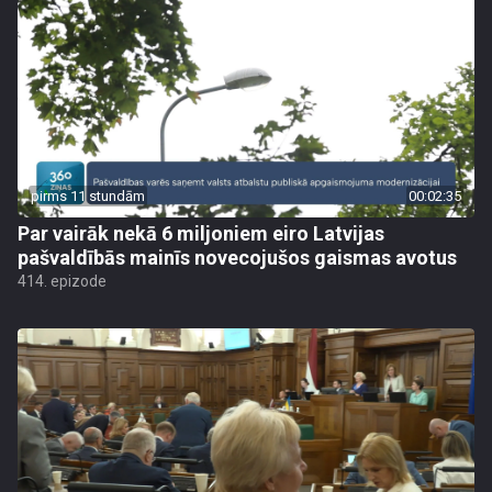
pirms 11 stundām
00:02:35
Par vairāk nekā 6 miljoniem eiro Latvijas
pašvaldībās mainīs novecojušos gaismas avotus
414. epizode