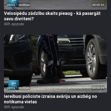
pirms 1 nedēļas
00:03:33
Velosipēdu zādzību skaits pieaug - kā pasargāt
savu divriteni?
409. epizode
pirms 1 nedēļas
00:03:39
Iereibusi policiste izraisa avāriju un aizbēg no
notikuma vietas
409. epizode