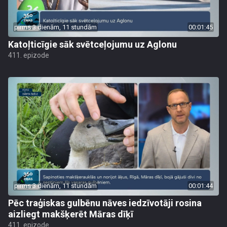
pirms 3 dienām, 11 stundām
00:01:45
Katoļticīgie sāk svētceļojumu uz Aglonu
411. epizode
pirms 3 dienām, 11 stundām
00:01:44
Pēc traģiskas gulbēnu nāves iedzīvotāji rosina
aizliegt makšķerēt Māras dīķī
411. epizode