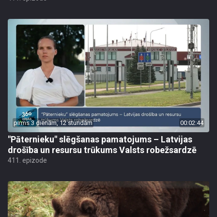
pirms 3 dienām, 12 stundām
00:02:44
"Pāternieku" slēgšanas pamatojums – Latvijas
drošība un resursu trūkums Valsts robežsardzē
411. epizode