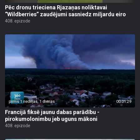
Pēc dronu trieciena Rjazaņas noliktavai
“Wildberries” zaudējumi sasniedz miljardu eiro
408. epizode
pirms 1 nedēļas, 1 dienas
00:01:29
Francijā fiksē jaunu dabas parādību -
pirokumolonimbu jeb uguns mākoni
408. epizode