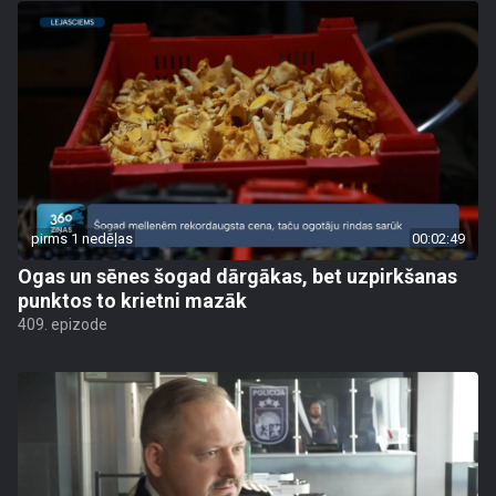
pirms 1 nedēļas
00:02:49
Ogas un sēnes šogad dārgākas, bet uzpirkšanas
punktos to krietni mazāk
409. epizode