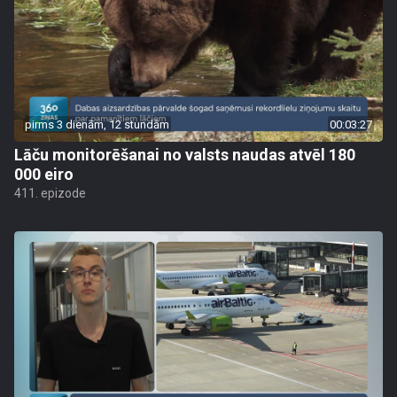
pirms 3 dienām, 12 stundām
00:03:27
Lāču monitorēšanai no valsts naudas atvēl 180
000 eiro
411. epizode