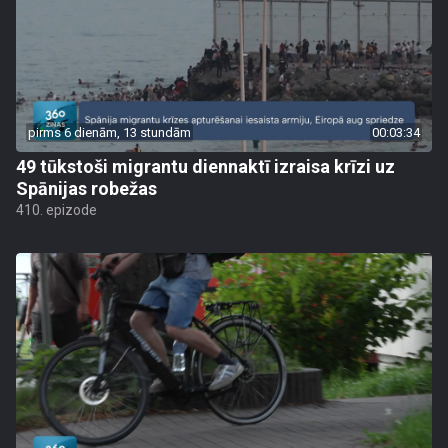
pirms 6 dienām, 13 stundām
00:03:34
49 tūkstoši migrantu diennaktī izraisa krīzi uz
Spānijas robežas
410. epizode