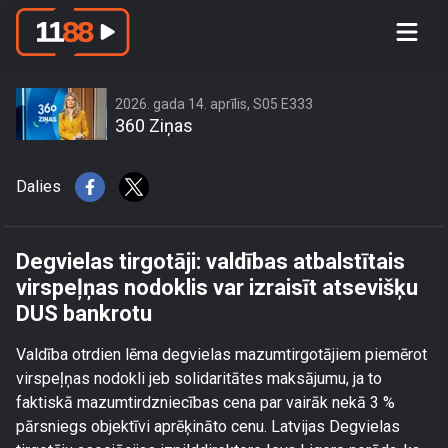
Degvielas tirgotāji: valdības atbalstītais
virspeļņas nodoklis var izraisīt
atsevišķu DUS bankrotu
2026. gada 14. aprīlis, S05 E333
360 Ziņas
Dalies
Degvielas tirgotāji: valdības atbalstītais
virspeļņas nodoklis var izraisīt atsevišķu
DUS bankrotu
Valdība otrdien lēma degvielas mazumtirgotājiem piemērot
virspeļņas nodokli jeb solidaritātes maksājumu, ja to
faktiskā mazumtirdzniecības cena par vairāk nekā 3 %
pārsniegs objektīvi aprēķināto cenu. Latvijas Degvielas