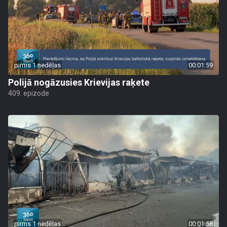
pirms 1 nedēļas
00:01:59
Polijā nogāzusies Krievijas raķete
409. epizode
pirms 1 nedēļas
00:01:58