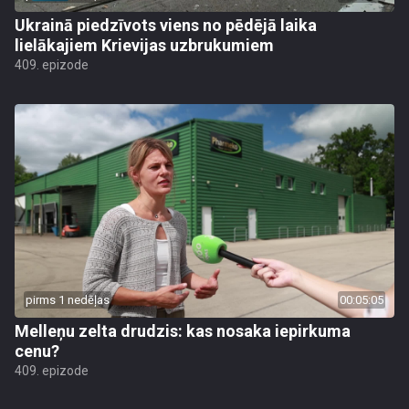
Ukrainā piedzīvots viens no pēdējā laika
lielākajiem Krievijas uzbrukumiem
409. epizode
pirms 1 nedēļas
00:05:05
Melleņu zelta drudzis: kas nosaka iepirkuma
cenu?
409. epizode