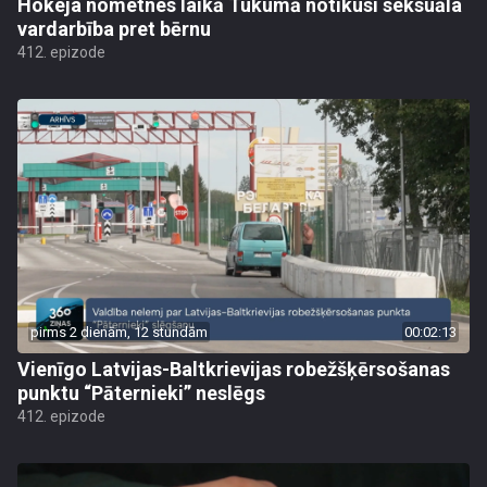
Hokeja nometnes laikā Tukumā notikusi seksuāla
vardarbība pret bērnu
412. epizode
pirms 2 dienām, 12 stundām
00:02:13
Vienīgo Latvijas-Baltkrievijas robežšķērsošanas
punktu “Pāternieki” neslēgs
412. epizode