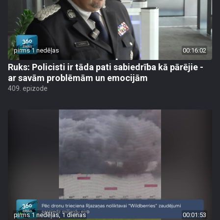
pirms 1 nedēļas
00:16:02
Ruks: Policisti ir tāda pati sabiedrība kā pārējie -
ar savām problēmām un emocijām
409. epizode
pirms 1 nedēļas, 1 dienas
00:01:53