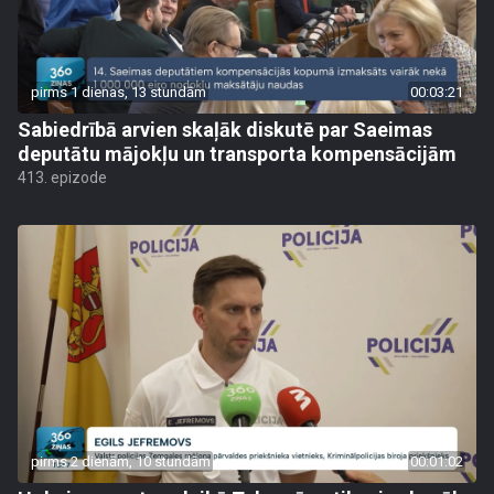
pirms 1 dienas, 13 stundām
00:03:21
Sabiedrībā arvien skaļāk diskutē par Saeimas
deputātu mājokļu un transporta kompensācijām
413. epizode
pirms 2 dienām, 10 stundām
00:01:02