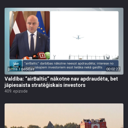
pirms 1 nedēļas
00:02:27
Valdība: “airBaltic” nākotne nav apdraudēta, bet
jāpiesaista stratēģiskais investors
409. epizode