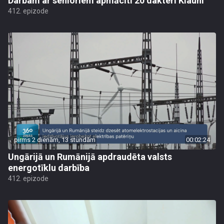
Darbam ar senioriem apmācīti 20 dakteri Klauni
412. epizode
pirms 2 dienām, 13 stundām
00:02:24
Ungārijā un Rumānijā apdraudēta valsts
energotīklu darbība
412. epizode