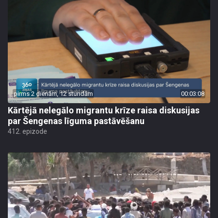
pirms 2 dienām, 12 stundām
00:03:08
Kārtējā nelegālo migrantu krīze raisa diskusijas
par Šengenas līguma pastāvēšanu
412. epizode