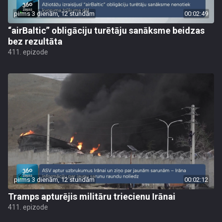
pirms 3 dienām, 12 stundām
00:02:49
“airBaltic” obligāciju turētāju sanāksme beidzas
bez rezultāta
411. epizode
pirms 3 dienām, 12 stundām
00:02:12
Tramps apturējis militāru triecienu Irānai
411. epizode