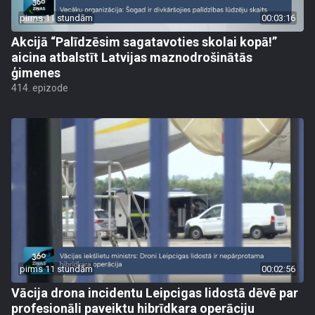
pirms 11 stundām
00:03:16
Akcijā “Palīdzēsim sagatavoties skolai kopā!”
aicina atbalstīt Latvijas maznodrošinātās
ģimenes
414. epizode
pirms 11 stundām
00:02:56
Vācija drona incidentu Leipcigas lidostā dēvē par
profesionāli paveiktu hibrīdkara operāciju