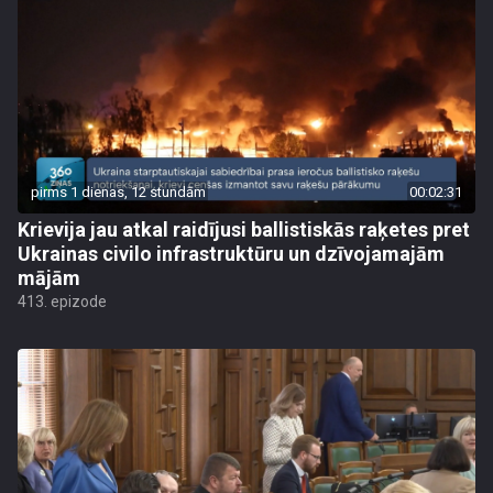
pirms 1 dienas, 12 stundām
00:02:31
Krievija jau atkal raidījusi ballistiskās raķetes pret
Ukrainas civilo infrastruktūru un dzīvojamajām
mājām
413. epizode