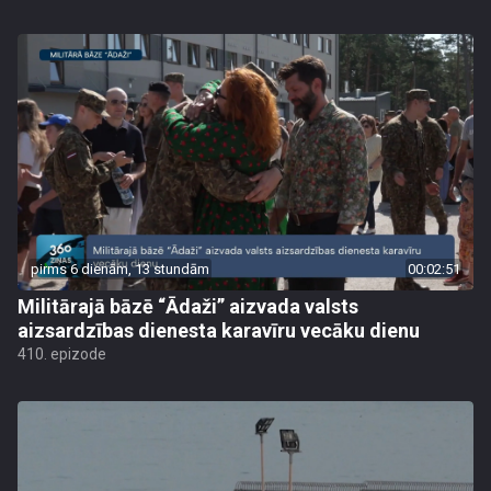
pirms 6 dienām, 13 stundām
00:02:51
Militārajā bāzē “Ādaži” aizvada valsts
aizsardzības dienesta karavīru vecāku dienu
410. epizode