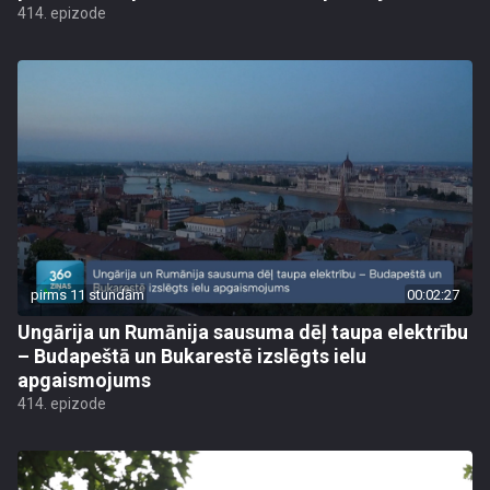
414. epizode
pirms 11 stundām
00:02:27
Ungārija un Rumānija sausuma dēļ taupa elektrību
– Budapeštā un Bukarestē izslēgts ielu
apgaismojums
414. epizode