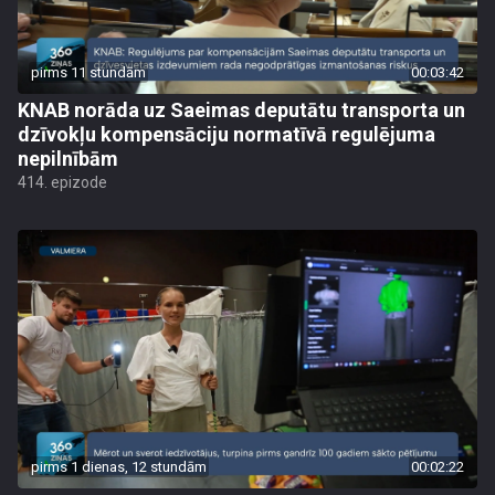
pirms 11 stundām
00:03:42
KNAB norāda uz Saeimas deputātu transporta un
dzīvokļu kompensāciju normatīvā regulējuma
nepilnībām
414. epizode
pirms 1 dienas, 12 stundām
00:02:22