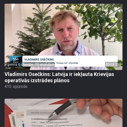
pirms 6 dienām, 10 stundām
00:03:23
Vladimirs Osečkins: Latvija ir iekļauta Krievijas
operatīvās izstrādes plānos
410. epizode