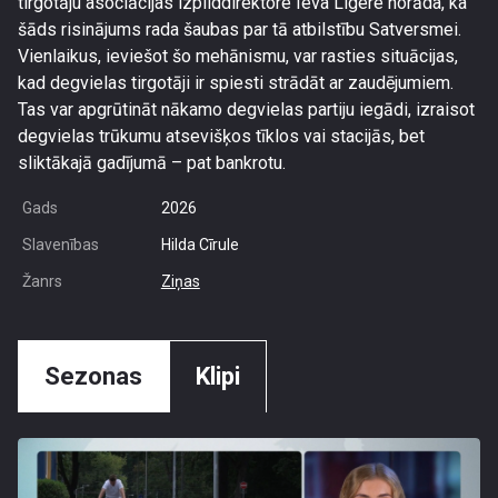
tirgotāju asociācijas izpilddirektore Ieva Ligere norāda, ka
šāds risinājums rada šaubas par tā atbilstību Satversmei.
Vienlaikus, ieviešot šo mehānismu, var rasties situācijas,
kad degvielas tirgotāji ir spiesti strādāt ar zaudējumiem.
Tas var apgrūtināt nākamo degvielas partiju iegādi, izraisot
degvielas trūkumu atsevišķos tīklos vai stacijās, bet
sliktākajā gadījumā – pat bankrotu.
Gads
2026
Slavenības
Hilda Cīrule
Žanrs
Ziņas
Sezonas
Klipi