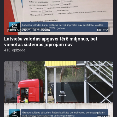
pirms 6 dienām, 10 stundām
00:02:21
Latviešu valodas apguvei tērē miljonus, bet
vienotas sistēmas joprojām nav
410. epizode