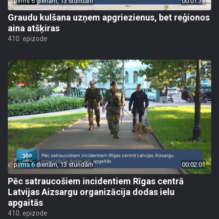
pirms 6 dienām, 13 stundām
00:01:36
Graudu kulšana uzņem apgriezienus, bet reģionos
aina atšķiras
410. epizode
pirms 6 dienām, 13 stundām
00:02:01
Pēc satraucošiem incidentiem Rīgas centrā
Latvijas Aizsargu organizācija dodas ielu
apgaitās
410. epizode