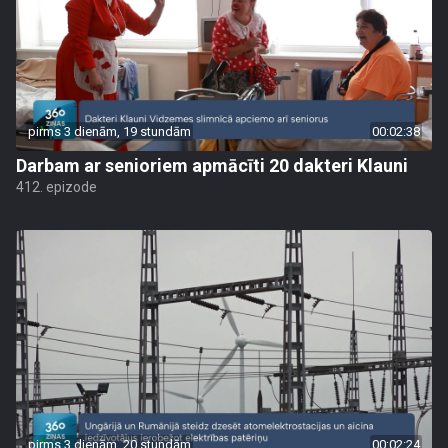
pirms 3 dienām, 19 stundām
00:02:38
Darbam ar senioriem apmācīti 20 dakteri Klauni
412. epizode
pirms 3 dienām, 20 stundām
00:02:24