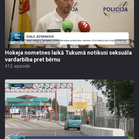
pirms 3 dienām, 17 stundām
00:01:02
Hokeja nometnes laikā Tukumā notikusi seksuāla
vardarbība pret bērnu
412. epizode