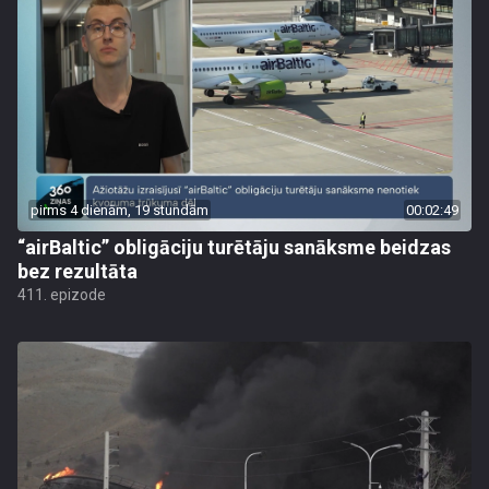
pirms 4 dienām, 19 stundām
00:02:49
“airBaltic” obligāciju turētāju sanāksme beidzas
bez rezultāta
411. epizode