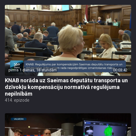
pirms 1 dienas, 18 stundām
00:03:42
KNAB norāda uz Saeimas deputātu transporta un
dzīvokļu kompensāciju normatīvā regulējuma
nepilnībām
414. epizode