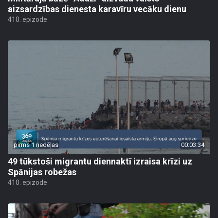
aizsardzības dienesta karavīru vecāku dienu
410. epizode
pirms 1 nedēļas
00:03:34
49 tūkstoši migrantu diennaktī izraisa krīzi uz
Spānijas robežas
410. epizode