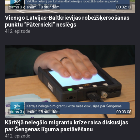
pirms 3 dienām, 18 stundām
00:02:13
Vienīgo Latvijas-Baltkrievijas robežšķērsošanas
punktu “Pāternieki” neslēgs
412. epizode
pirms 3 dienām, 18 stundām
00:03:08
Kārtējā nelegālo migrantu krīze raisa diskusijas
par Šengenas līguma pastāvēšanu
412. epizode