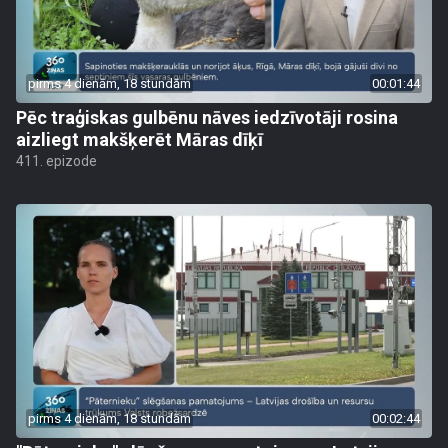
pirms 4 dienām, 18 stundām
00:01:44
Pēc traģiskas gulbēnu nāves iedzīvotāji rosina
aizliegt makšķerēt Māras dīķī
411. epizode
pirms 4 dienām, 18 stundām
00:02:44