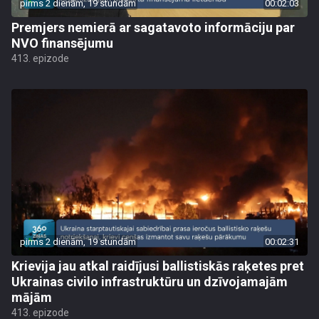
pirms 2 dienām, 19 stundām
00:02:03
Premjers nemierā ar sagatavoto informāciju par
NVO finansējumu
413. epizode
pirms 2 dienām, 19 stundām
00:02:31
Krievija jau atkal raidījusi ballistiskās raķetes pret
Ukrainas civilo infrastruktūru un dzīvojamajām
mājām
413. epizode