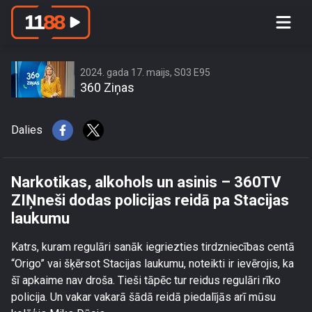
Narkotikas, alkohols un asinis –
360TV ZIŅneši dodas policijas reidā
pa Stacijas laukumu
2024. gada 17. maijs, S03 E95
360 Ziņas
Dalies
Narkotikas, alkohols un asinis – 360TV
ZIŅneši dodas policijas reidā pa Stacijas
laukumu
Katrs, kuram regulāri sanāk iegriezties tirdzniecības centā
“Origo” vai šķērsot Stacijas laukumu, noteikti ir ievērojis, ka
šī apkaime nav droša. Tieši tāpēc tur reidus regulāri rīko
policija. Un vakar vakarā šādā reidā piedalījās arī mūsu