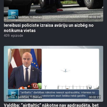
pirms 1 nedēļas, 1 dienas
00:03:39
Iereibusi policiste izraisa avāriju un aizbēg no
notikuma vietas
409. epizode
pirms 1 nedēļas, 1 dienas
00:02:27
Valdība: “airBaltic” nākotne nav apdraudēta, bet