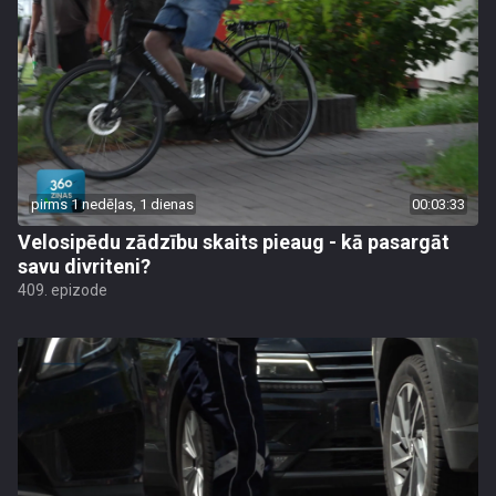
pirms 1 nedēļas, 1 dienas
00:03:33
Velosipēdu zādzību skaits pieaug - kā pasargāt
savu divriteni?
409. epizode