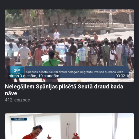
pirms 3 dienām, 19 stundām
00:02:10
Nelegāļiem Spānijas pilsētā Seutā draud bada
nāve
412. epizode