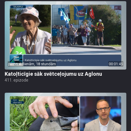
pirms 4 dienām, 18 stundām
00:01:45
Katoļticīgie sāk svētceļojumu uz Aglonu
411. epizode