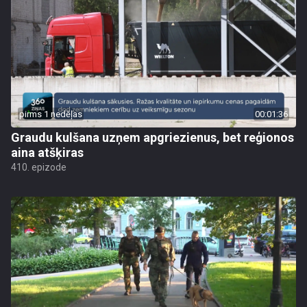
pirms 1 nedēļas
00:01:36
Graudu kulšana uzņem apgriezienus, bet reģionos
aina atšķiras
410. epizode