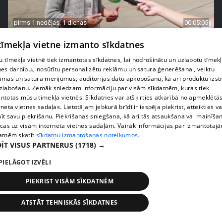
pirms 1 nedēļas, 1 dienas
00:05:05
Melleņu zelta drudzis: kas nosaka iepirkuma
 tīmekļa vietne izmanto sīkdatnes
cenu?
 tīmekļa vietnē tiek izmantotas sīkdatnes, lai nodrošinātu un uzlabotu tīmek
409. epizode
nes darbību., nosūtītu personalizētu reklāmu un satura ģenerēšanai, veiktu
āmas un satura mērījumus, auditorijas datu apkopošanu, kā arī produktu izst
zlabošanu. Zemāk sniedzam informāciju par visām sīkdatnēm, kuras tiek
ntotas mūsu tīmekļa vietnēs. Sīkdatnes var atšķirties atkarībā no apmeklētā
rneta vietnes sadaļas. Lietotājam jebkurā brīdī ir iespēja piekrist, atteikties va
īt savu piekrišanu. Piekrišanas sniegšana, kā arī tās atsaukšana vai mainīša
ecas uz visām interneta vietnes sadaļām. Vairāk informācijas par izmantotaj
atnēm skatīt
sīkdatņu izmantošanas noteikumos.
ĪT VISUS PARTNERUS
(1718) →
PIELĀGOT IZVĒLI
PIEKRIST VISĀM SĪKDATNĒM
pirms 1 nedēļas, 1 dienas
00:02:49
ATSTĀT TEHNISKĀS SĪKDATNES
Ogas un sēnes šogad dārgākas, bet uzpirkšanas
punktos to krietni mazāk