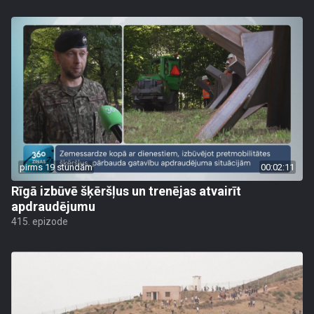
pirms 19 stundām
00:02:11
Rīgā izbūvē šķēršļus un trenējas atvairīt
apdraudējumu
415. epizode