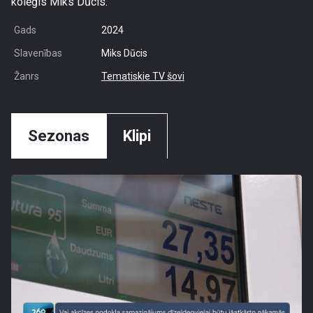
kolēģis Miks Dūcis.
Gads
2024
Slavenības
Miks Dūcis
Žanrs
Tematiskie TV šovi
Sezonas
Klipi