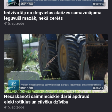
pirms 19 stundām
00:03:26
Iedzīvotāji no degvielas akcīzes samazinājuma
ieguvuši mazāk, nekā cerēts
415. epizode
pirms 19 stundām
00:02:47
Nesaskaņoti saimnieciskie darbi apdraud
elektrotīklus un cilvēku dzīvību
415. epizode