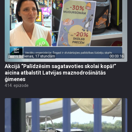
pirms 1 dienas, 17 stundām
00:03:16
Akcijā “Palīdzēsim sagatavoties skolai kopā!”
aicina atbalstīt Latvijas maznodrošinātās
ģimenes
414. epizode