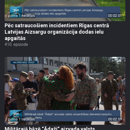
pirms 1 nedēļas
00:02:01
Pēc satraucošiem incidentiem Rīgas centrā
Latvijas Aizsargu organizācija dodas ielu
apgaitās
410. epizode
pirms 1 nedēļas
00:02:51
Militārajā bāzē “Ādaži” aizvada valsts