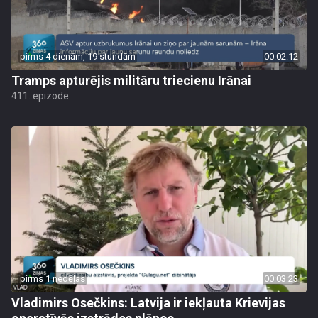
pirms 4 dienām, 19 stundām
00:02:12
Tramps apturējis militāru triecienu Irānai
411. epizode
pirms 1 nedēļas
00:03:23
Vladimirs Osečkins: Latvija ir iekļauta Krievijas