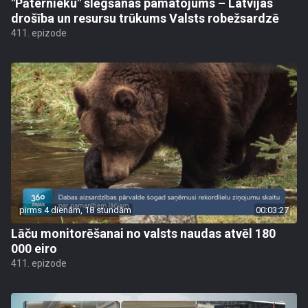
"Pāternieku" slēgšanas pamatojums – Latvijas
drošība un resursu trūkums Valsts robežsardzē
411. epizode
pirms 4 dienām, 18 stundām
00:03:27
Lāču monitorēšanai no valsts naudas atvēl 180
000 eiro
411. epizode