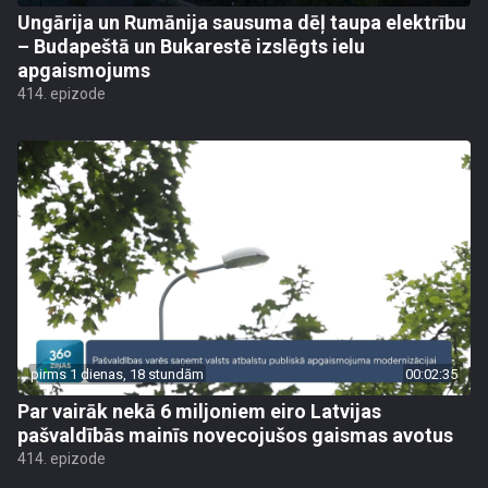
Ungārija un Rumānija sausuma dēļ taupa elektrību
– Budapeštā un Bukarestē izslēgts ielu
apgaismojums
414. epizode
pirms 1 dienas, 18 stundām
00:02:35
Par vairāk nekā 6 miljoniem eiro Latvijas
pašvaldībās mainīs novecojušos gaismas avotus
414. epizode