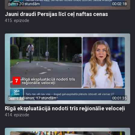
pirms 20 stundām
00:02:18
Jauni draudi Persijas līcī ceļ naftas cenas
415. epizode
pirms 1 dienas, 17 stundām
00:01:35
Rīgā ekspluatācijā nodoti trīs reģionālie veloceļi
414. epizode