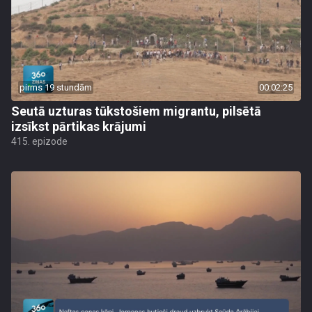
pirms 19 stundām
00:02:25
Seutā uzturas tūkstošiem migrantu, pilsētā
izsīkst pārtikas krājumi
415. epizode