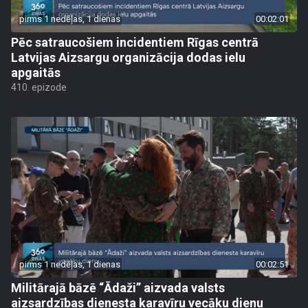
pirms 1 nedēļas, 1 dienas
00:02:01
Pēc satraucošiem incidentiem Rīgas centrā
Latvijas Aizsargu organizācija dodas ielu
apgaitās
410. epizode
pirms 1 nedēļas, 1 dienas
00:02:51
Militārajā bāzē “Ādaži” aizvada valsts
aizsardzības dienesta karavīru vecāku dienu