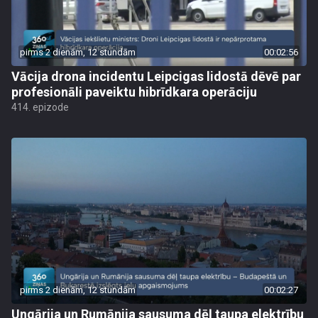
pirms 2 dienām, 12 stundām
00:02:56
Vācija drona incidentu Leipcigas lidostā dēvē par
profesionāli paveiktu hibrīdkara operāciju
414. epizode
pirms 2 dienām, 12 stundām
00:02:27
Ungārija un Rumānija sausuma dēļ taupa elektrību