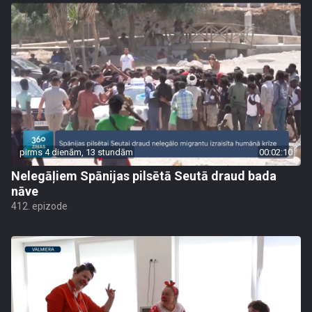
pirms 4 dienām, 13 stundām
00:02:10
Nelegāļiem Spānijas pilsētā Seutā draud bada
nāve
412. epizode