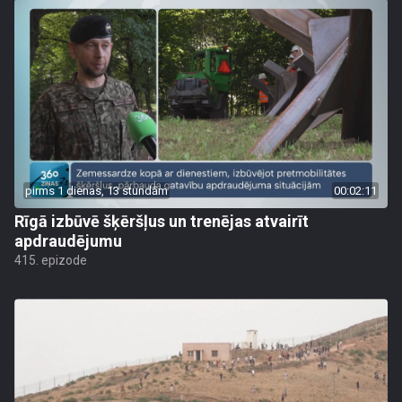
pirms 1 dienas, 13 stundām
00:02:11
Rīgā izbūvē šķēršļus un trenējas atvairīt
apdraudējumu
415. epizode