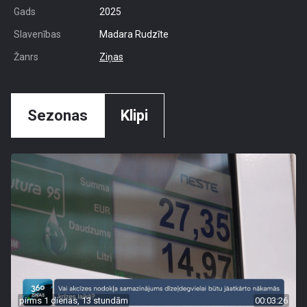
Gads
2025
Slavenības
Madara Rudzīte
Žanrs
Ziņas
Sezonas
Klipi
pirms 1 dienas, 13 stundām
00:03:26