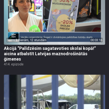
pirms 2 dienām, 12 stundām
00:03:16
Akcijā “Palīdzēsim sagatavoties skolai kopā!”
aicina atbalstīt Latvijas maznodrošinātās
ģimenes
414. epizode