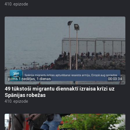
410. epizode
pirms 1 nedēļas, 1 dienas
00:03:34
49 tūkstoši migrantu diennaktī izraisa krīzi uz
Spānijas robežas
410. epizode