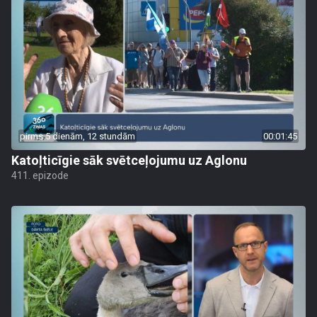
pirms 5 dienām, 12 stundām
00:01:45
Katoļticīgie sāk svētceļojumu uz Aglonu
411. epizode