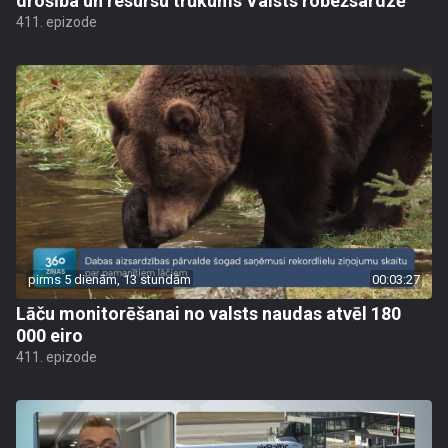
drošība un resursu trūkums Valsts robežsardzē
411. epizode
pirms 5 dienām, 13 stundām
00:03:27
Lāču monitorēšanai no valsts naudas atvēl 180
000 eiro
411. epizode