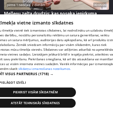
pirms 1 nedēļas, 2 dienām
00:05:05
Melleņu zelta drudzis: kas nosaka iepirkuma
cenu?
 tīmekļa vietne izmanto sīkdatnes
409. epizode
 tīmekļa vietnē tiek izmantotas sīkdatnes, lai nodrošinātu un uzlabotu tīmek
nes darbību., nosūtītu personalizētu reklāmu un satura ģenerēšanai, veiktu
āmas un satura mērījumus, auditorijas datu apkopošanu, kā arī produktu izst
zlabošanu. Zemāk sniedzam informāciju par visām sīkdatnēm, kuras tiek
ntotas mūsu tīmekļa vietnēs. Sīkdatnes var atšķirties atkarībā no apmeklētā
rneta vietnes sadaļas. Lietotājam jebkurā brīdī ir iespēja piekrist, atteikties va
īt savu piekrišanu. Piekrišanas sniegšana, kā arī tās atsaukšana vai mainīša
ecas uz visām interneta vietnes sadaļām. Vairāk informācijas par izmantotaj
atnēm skatīt
sīkdatņu izmantošanas noteikumos.
ĪT VISUS PARTNERUS
(1718) →
PIELĀGOT IZVĒLI
pirms 1 nedēļas, 2 dienām
00:02:49
PIEKRIST VISĀM SĪKDATNĒM
Ogas un sēnes šogad dārgākas, bet uzpirkšanas
punktos to krietni mazāk
ATSTĀT TEHNISKĀS SĪKDATNES
409. epizode