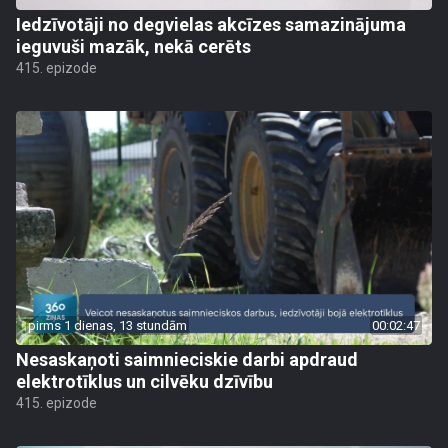
Iedzīvotāji no degvielas akcīzes samazinājuma
ieguvuši mazāk, nekā cerēts
415. epizode
pirms 1 dienas, 13 stundām
00:02:47
Nesaskaņoti saimnieciskie darbi apdraud
elektrotīklus un cilvēku dzīvību
415. epizode