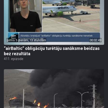
pirms 5 dienām, 13 stundām
00:02:49
“airBaltic” obligāciju turētāju sanāksme beidzas
bez rezultāta
411. epizode