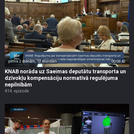
pirms 2 dienām, 12 stundām
00:03:42
KNAB norāda uz Saeimas deputātu transporta un
dzīvokļu kompensāciju normatīvā regulējuma
nepilnībām
414. epizode