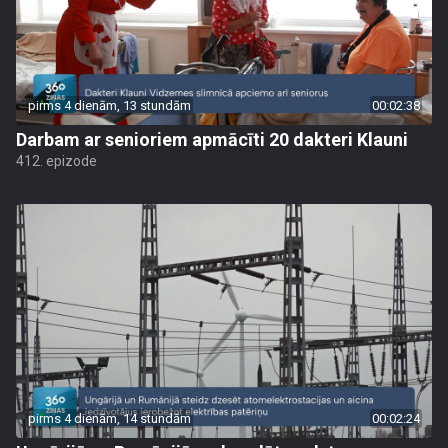
pirms 4 dienām, 13 stundām
00:02:38
Darbam ar senioriem apmācīti 20 dakteri Klauni
412. epizode
pirms 4 dienām, 14 stundām
00:02:24