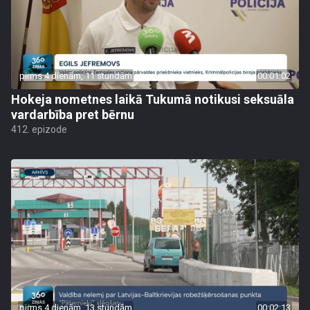
pirms 4 dienām, 11 stundām
00:01:02
Hokeja nometnes laikā Tukumā notikusi seksuāla
vardarbība pret bērnu
412. epizode
pirms 4 dienām, 13 stundām
00:02:13