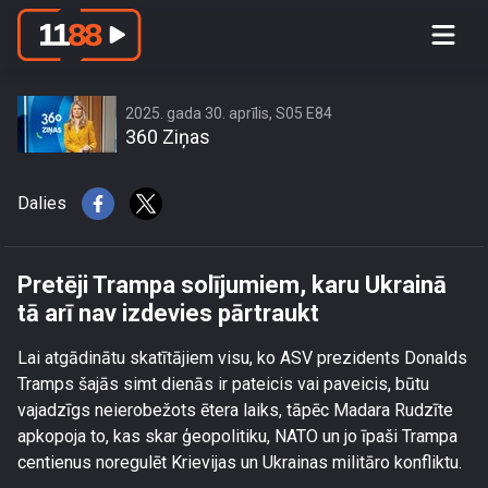
Pretēji Trampa solījumiem, karu
Ukrainā tā arī nav izdevies pārtraukt
2025. gada 30. aprīlis, S05 E84
360 Ziņas
Dalies
Pretēji Trampa solījumiem, karu Ukrainā
tā arī nav izdevies pārtraukt
Lai atgādinātu skatītājiem visu, ko ASV prezidents Donalds
Tramps šajās simt dienās ir pateicis vai paveicis, būtu
vajadzīgs neierobežots ētera laiks, tāpēc Madara Rudzīte
apkopoja to, kas skar ģeopolitiku, NATO un jo īpaši Trampa
centienus noregulēt Krievijas un Ukrainas militāro konfliktu.