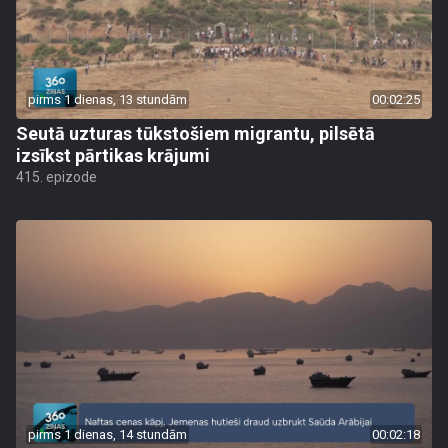
pirms 1 dienas, 13 stundām
00:02:25
Seutā uzturas tūkstošiem migrantu, pilsētā
izsīkst pārtikas krājumi
415. epizode
pirms 1 dienas, 14 stundām
00:02:18