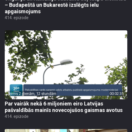
– Budapeštā un Bukarestē izslēgts ielu
apgaismojums
414. epizode
pirms 2 dienām, 12 stundām
00:02:35
Par vairāk nekā 6 miljoniem eiro Latvijas
pašvaldībās mainīs novecojušos gaismas avotus
414. epizode