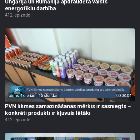
Ungārijā un Rumānijā apdraudēta valsts
energotīklu darbība
412. epizode
pirms 4 dienām, 15 stundām
00:03:04
PVN likmes samazināšanas mērķis ir sasniegts –
konkrēti produkti ir kļuvuši lētāki
412. epizode