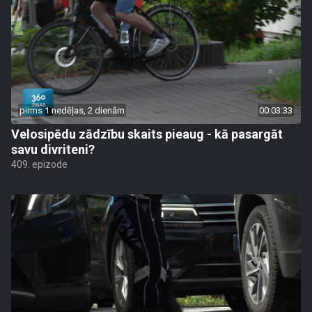
pirms 1 nedēļas, 2 dienām
00:03:33
Velosipēdu zādzību skaits pieaug - kā pasargāt
savu divriteni?
409. epizode