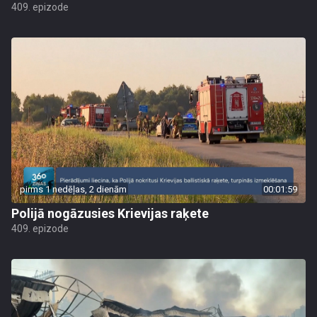
409. epizode
pirms 1 nedēļas, 2 dienām
00:01:59
Polijā nogāzusies Krievijas raķete
409. epizode