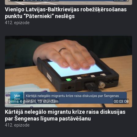
Vienīgo Latvijas-Baltkrievijas robežšķērsošanas
punktu “Pāternieki” neslēgs
412. epizode
pirms 4 dienām, 13 stundām
00:03:08
Kārtējā nelegālo migrantu krīze raisa diskusijas
par Šengenas līguma pastāvēšanu
412. epizode