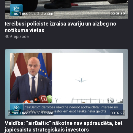
pirms 1 nedēļas, 2 dienām
00:03:39
Iereibusi policiste izraisa avāriju un aizbēg no
notikuma vietas
409. epizode
pirms 1 nedēļas, 2 dienām
00:02:27
Valdība: “airBaltic” nākotne nav apdraudēta, bet
jāpiesaista stratēģiskais investors