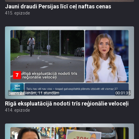
Jauni draudi Persijas līcī ceļ naftas cenas
415. epizode
pirms 2 dienām, 11 stundām
00:01:35
Rīgā ekspluatācijā nodoti trīs reģionālie veloceļi
414. epizode