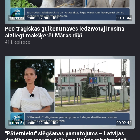
pirms 5 dienām, 12 stundām
00:01:44
Pēc traģiskas gulbēnu nāves iedzīvotāji rosina
aizliegt makšķerēt Māras dīķī
411. epizode
pirms 5 dienām, 12 stundām
00:02:44
"Pāternieku" slēgšanas pamatojums – Latvijas