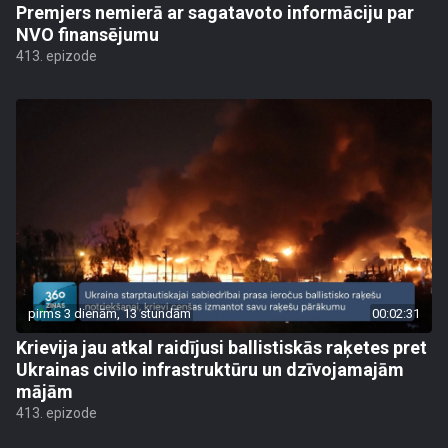
Premjers nemierā ar sagatavoto informāciju par
NVO finansējumu
413. epizode
pirms 3 dienām, 13 stundām
00:02:31
Krievija jau atkal raidījusi ballistiskās raķetes pret
Ukrainas civilo infrastruktūru un dzīvojamajām
mājām
413. epizode