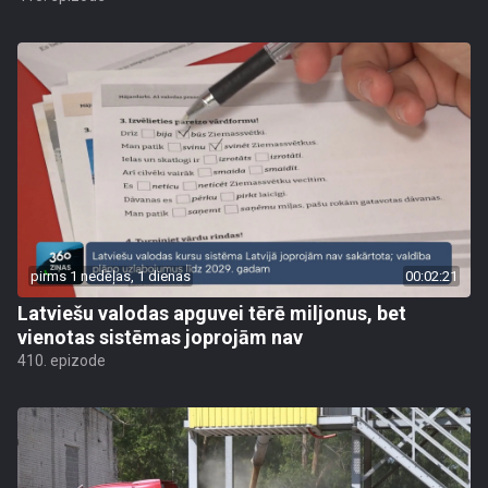
pirms 1 nedēļas, 1 dienas
00:02:21
Latviešu valodas apguvei tērē miljonus, bet
vienotas sistēmas joprojām nav
410. epizode