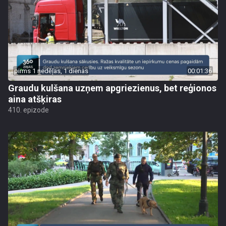
pirms 1 nedēļas, 1 dienas
00:01:36
Graudu kulšana uzņem apgriezienus, bet reģionos
aina atšķiras
410. epizode