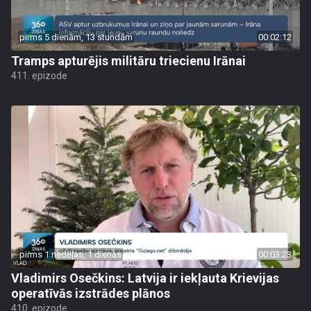
pirms 5 dienām, 13 stundām
00:02:12
Tramps apturējis militāru triecienu Irānai
411. epizode
pirms 1 nedēļas, 1 dienas
00:03:23
Vladimirs Osečkins: Latvija ir iekļauta Krievijas
operatīvās izstrādes plānos
410. epizode