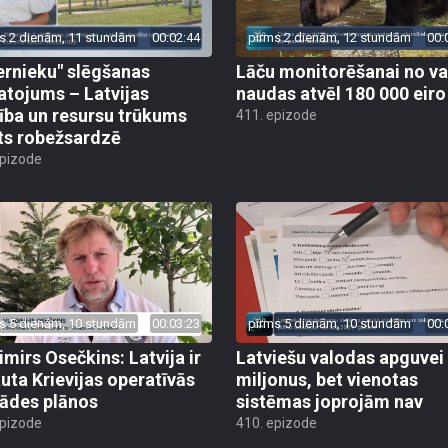
s 2 dienām, 11 stundām
00:02:44
pirms 2 dienām, 12 stundām
00:
ernieku" slēgšanas
Lāču monitorēšanai no va
tojums – Latvijas
naudas atvēl 180 000 eiro
ība un resursu trūkums
411. epizode
ts robežsardzē
epizode
s 5 dienām, 10 stundām
00:03:23
pirms 5 dienām, 10 stundām
00:
imirs Osečkins: Latvija ir
Latviešu valodas apguvei
auta Krievijas operatīvās
miljonus, bet vienotas
rādes plānos
sistēmas joprojām nav
epizode
410. epizode