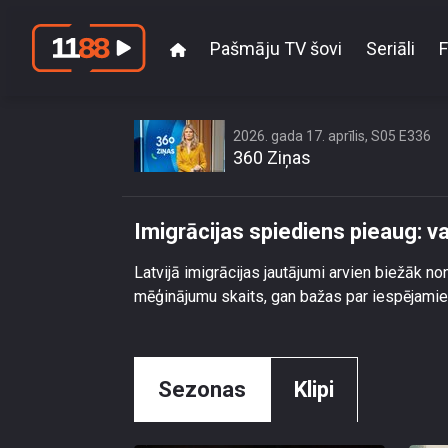
Pašmāju TV šovi
Seriāli
F
Imigrācijas
2026. gada 17. aprīlis, S05 E336
360 Ziņas
Imigrācijas spiediens pieaug: va
Latvijā imigrācijas jautājumi arvien biežāk 
mēģinājumu skaits, gan bažas par iespējamie
Sezonas
Klipi