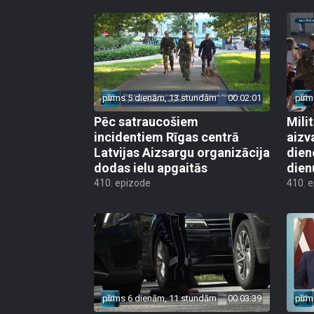
pirms 5 dienām, 13 stundām
00:02:01
pirm
Pēc satraucošiem
Mili
incidentiem Rīgas centrā
aizv
Latvijas Aizsargu organizācija
dien
dodas ielu apgaitās
dien
410. epizode
410. 
pirms 6 dienām, 11 stundām
00:03:39
pirm