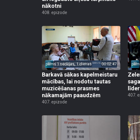
nākotni
408. epizode
pirms 1 nedēļas, 1 dienas
00:02:47
pirm
Barkavā sākas kapelmeistaru
Zele
mācības, lai nodotu tautas
saga
muzicēšanas prasmes
līde
nākamajām paaudzēm
407. 
407. epizode