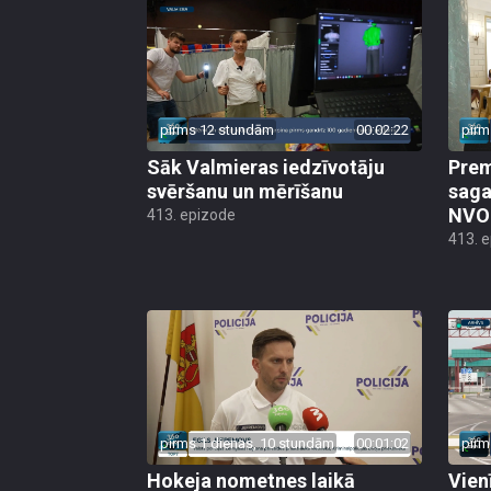
pirms 12 stundām
00:02:22
pirm
Sāk Valmieras iedzīvotāju
Prem
svēršanu un mērīšanu
saga
NVO 
413. epizode
413. 
pirms 1 dienas, 10 stundām
00:01:02
pirm
Hokeja nometnes laikā
Vien