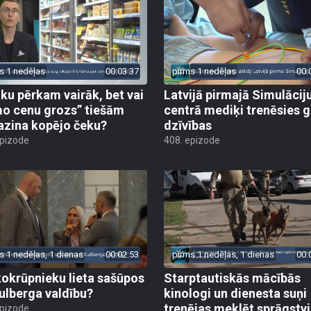
s 1 nedēļas
00:03:37
pirms 1 nedēļas
00:
iku pērkam vairāk, bet vai
Latvijā pirmajā Simulācij
o cenu grozs” tiešām
centrā mediķi trenēsies g
zina kopējo čeku?
dzīvības
epizode
408. epizode
s 1 nedēļas, 1 dienas
00:02:53
pirms 1 nedēļas, 1 dienas
00:
kokrūpnieku lieta sašūpos
Starptautiskās mācībās
Kulberga valdību?
kinologi un dienesta suņi
trenējas meklēt sprāgstvi
epizode