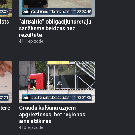
03:27
pirms 2 dienām, 12 stundām
00:02:49
lsts
“airBaltic” obligāciju turētāju
sanāksme beidzas bez
rezultāta
411. epizode
02:21
pirms 5 dienām, 13 stundām
00:01:36
 tērē
Graudu kulšana uzņem
apgriezienus, bet reģionos
aina atšķiras
410. epizode