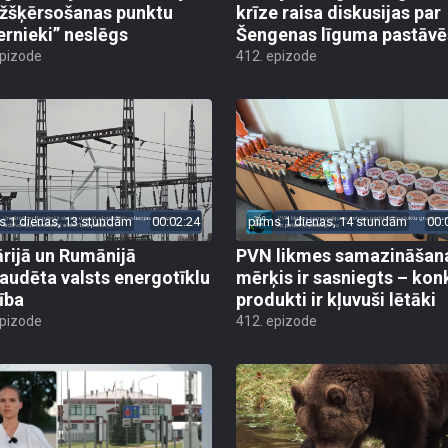
žšķērsošanas punktu
krīze raisa diskusijas par
ernieki” neslēgs
Šengenas līguma pastāv
epizode
412. epizode
s 1 dienas, 13 stundām
00:02:24
pirms 1 dienas, 14 stundām
00:
rijā un Rumānijā
PVN likmes samazināšan
audēta valsts energotīklu
mērķis ir sasniegts – kon
ība
produkti ir kļuvuši lētāki
epizode
412. epizode