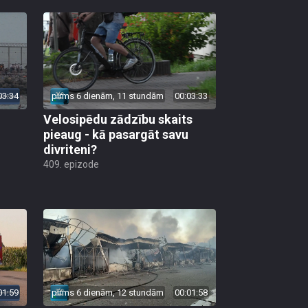
03:34
pirms 6 dienām, 11 stundām
00:03:33
Velosipēdu zādzību skaits
pieaug - kā pasargāt savu
divriteni?
409. epizode
01:59
pirms 6 dienām, 12 stundām
00:01:58