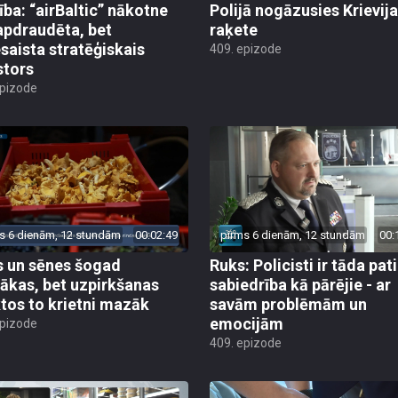
ība: “airBaltic” nākotne
Polijā nogāzusies Krievij
apdraudēta, bet
raķete
esaista stratēģiskais
409. epizode
stors
epizode
s 6 dienām, 12 stundām
00:02:49
pirms 6 dienām, 12 stundām
00:
 un sēnes šogad
Ruks: Policisti ir tāda pati
ākas, bet uzpirkšanas
sabiedrība kā pārējie - ar
tos to krietni mazāk
savām problēmām un
emocijām
epizode
409. epizode