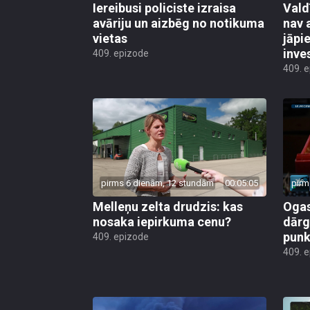
Iereibusi policiste izraisa
Vald
avāriju un aizbēg no notikuma
nav 
vietas
jāpi
inve
409. epizode
409. 
pirms 6 dienām, 12 stundām
00:05:05
pirm
Melleņu zelta drudzis: kas
Ogas
nosaka iepirkuma cenu?
dārg
punk
409. epizode
409. 