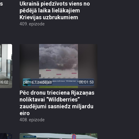
as
Ukrainā piedzīvots viens no
pēdējā laika lielākajiem
Krievijas uzbrukumiem
409. epizode
16:02
pirms 1 nedēļas
00:01:53
Pēc dronu trieciena Rjazaņas
noliktavai “Wildberries”
zaudējumi sasniedz miljardu
eiro
408. epizode