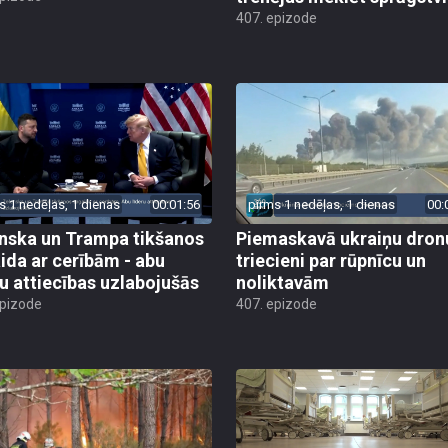
407. epizode
s 1 nedēļas, 1 dienas
00:01:56
pirms 1 nedēļas, 1 dienas
00:
nska un Trampa tikšanos
Piemaskavā ukraiņu dron
ida ar cerībām - abu
triecieni par rūpnīcu un
ru attiecības uzlabojušās
noliktavām
epizode
407. epizode