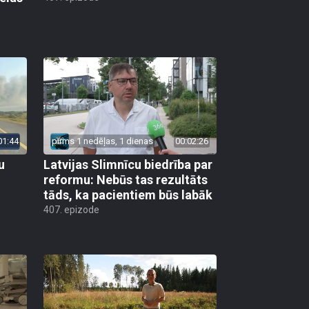
01:44
pirms 1 nedēļas, 1 dienas
00:02:26
u
Latvijas Slimnīcu biedrība par
reformu: Nebūs tas rezultāts
tāds, ka pacientiem būs labāk
407. epizode