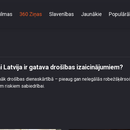
ilmas
360 Ziņas
Slavenības
Jaunākie
Populārā
 spiediens pieaug: vai Latvija ir gatava drošības iza
i Latvija ir gatava drošības izaicinājumiem?
nonāk drošības dienaskārtībā – pieaug gan nelegālās robežšķērs
m riskiem sabiedrībai.