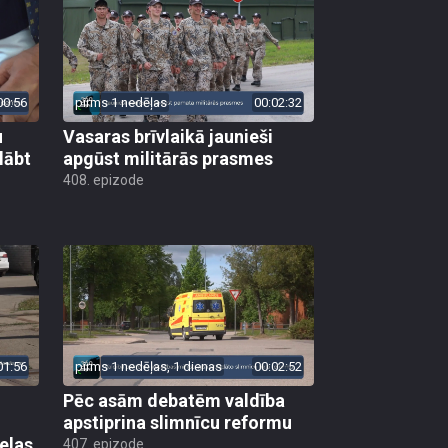
00:56
pirms 1 nedēļas
00:02:32
u
Vasaras brīvlaikā jaunieši
lābt
apgūst militārās prasmes
408. epizode
01:56
pirms 1 nedēļas, 1 dienas
00:02:52
Pēc asām debatēm valdība
apstiprina slimnīcu reformu
elas
407. epizode