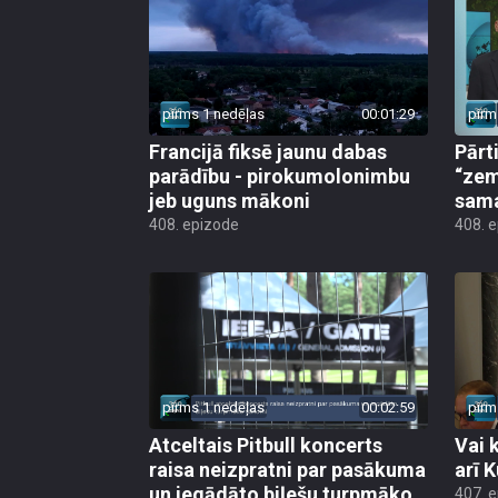
pirms 1 nedēļas
00:01:29
pirm
Francijā fiksē jaunu dabas
Pārt
parādību - pirokumolonimbu
“zem
jeb uguns mākoni
sama
408. epizode
408. 
pirms 1 nedēļas
00:02:59
pirm
Atceltais Pitbull koncerts
Vai 
raisa neizpratni par pasākuma
arī 
un iegādāto biļešu turpmāko
407. 