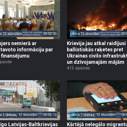
s 12 stundām
00:02:03
pirms 12 stundām
00:
jers nemierā ar
Krievija jau atkal raidījusi
tavoto informāciju par
ballistiskās raķetes pret
finansējumu
Ukrainas civilo infrastruk
un dzīvojamajām mājām
epizode
413. epizode
s 1 dienas, 12 stundām
00:02:13
pirms 1 dienas, 12 stundām
00:
īgo Latvijas-Baltkrievijas
Kārtējā nelegālo migrant