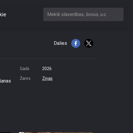
kie
Meklē slavenības, šovus, u.c.
icinājumiem?
Dalies
Gads
2026
Žanrs
Ziņas
ošanas