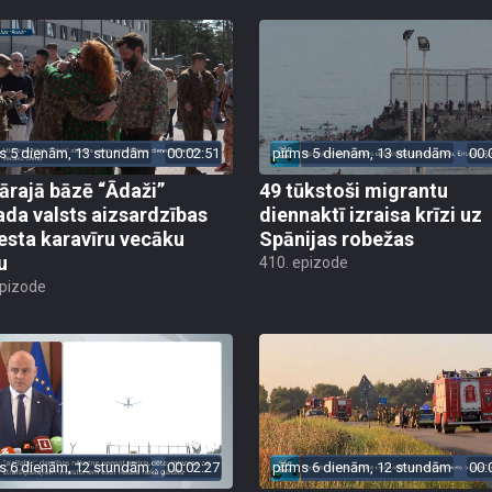
s 5 dienām, 13 stundām
00:02:51
pirms 5 dienām, 13 stundām
00:
tārajā bāzē “Ādaži”
49 tūkstoši migrantu
ada valsts aizsardzības
diennaktī izraisa krīzi uz
esta karavīru vecāku
Spānijas robežas
u
410. epizode
epizode
s 6 dienām, 12 stundām
00:02:27
pirms 6 dienām, 12 stundām
00: