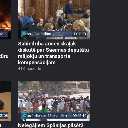
02:31
pirms 13 stundām
00:03:21
Sabiedrībā arvien skaļāk
diskutē par Saeimas deputātu
tūru
mājokļu un transporta
kompensācijām
413. epizode
03:08
pirms 1 dienas, 12 stundām
00:02:10
u
Nelegāļiem Spānijas pilsētā