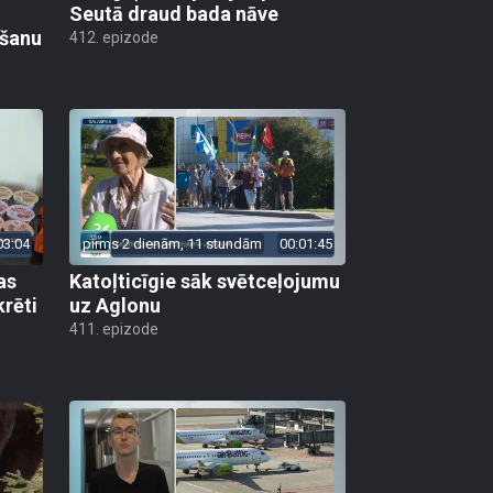
Seutā draud bada nāve
ēšanu
412. epizode
03:04
pirms 2 dienām, 11 stundām
00:01:45
as
Katoļticīgie sāk svētceļojumu
krēti
uz Aglonu
411. epizode