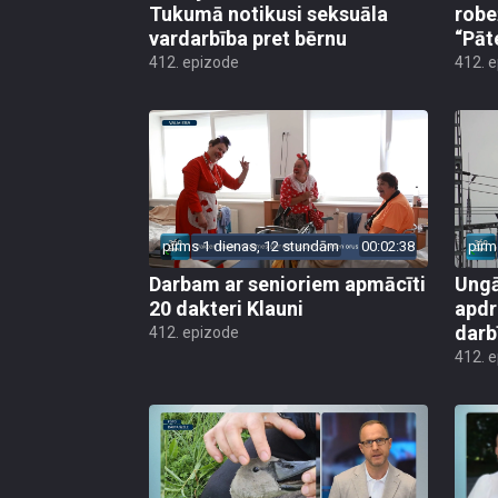
Tukumā notikusi seksuāla
robe
vardarbība pret bērnu
“Pāt
412. epizode
412. 
pirms 1 dienas, 12 stundām
00:02:38
pirm
Darbam ar senioriem apmācīti
Ungā
20 dakteri Klauni
apdr
darb
412. epizode
412. 