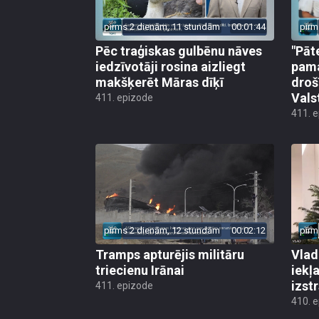
pirms 2 dienām, 11 stundām
00:01:44
pirm
Pēc traģiskas gulbēnu nāves
"Pāt
iedzīvotāji rosina aizliegt
pama
makšķerēt Māras dīķī
droš
Vals
411. epizode
411. 
pirms 2 dienām, 12 stundām
00:02:12
pirm
Tramps apturējis militāru
Vlad
triecienu Irānai
iekļ
izst
411. epizode
410. 