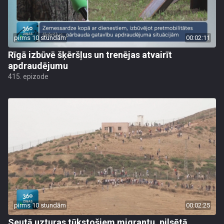
pirms 10 stundām
00:02:11
Rīgā izbūvē šķēršļus un trenējas atvairīt
apdraudējumu
415. epizode
pirms 10 stundām
00:02:25
Seutā uzturas tūkstošiem migrantu, pilsētā