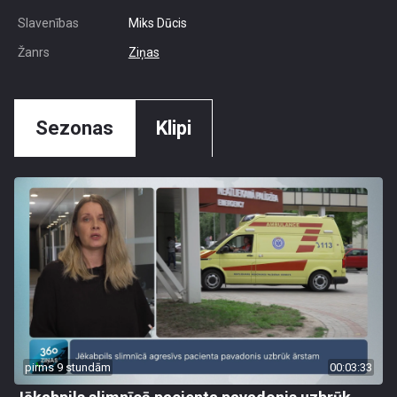
Slavenības
Miks Dūcis
Žanrs
Ziņas
Sezonas
Klipi
pirms 9 stundām
00:03:33