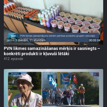
pirms 3 dienām, 11 stundām
00:03:04
PVN likmes samazināšanas mērķis ir sasniegts –
konkrēti produkti ir kļuvuši lētāki
412. epizode