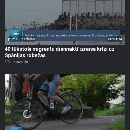
pirms 1 nedēļas
00:03:34
49 tūkstoši migrantu diennaktī izraisa krīzi uz
Spānijas robežas
410. epizode