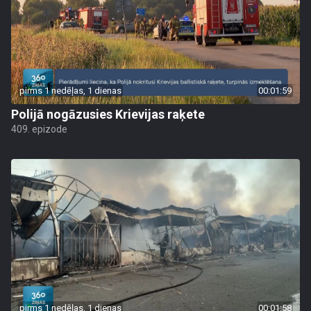
pirms 1 nedēļas, 1 dienas
00:01:59
Polijā nogāzusies Krievijas raķete
409. epizode
pirms 1 nedēļas, 1 dienas
00:01:58