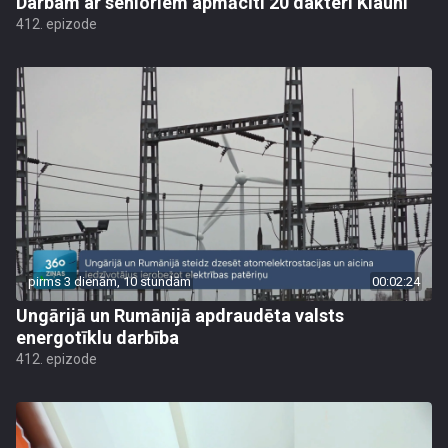
Darbam ar senioriem apmācīti 20 dakteri Klauni
412. epizode
pirms 3 dienām, 10 stundām
00:02:24
Ungārijā un Rumānijā apdraudēta valsts
energotīklu darbība
412. epizode