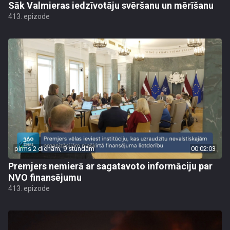
Sāk Valmieras iedzīvotāju svēršanu un mērīšanu
413. epizode
pirms 2 dienām, 9 stundām
00:02:03
Premjers nemierā ar sagatavoto informāciju par
NVO finansējumu
413. epizode