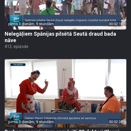
pirms 3 dienām, 9 stundām
00:02:10
Nelegāļiem Spānijas pilsētā Seutā draud bada
nāve
412. epizode
pirms 3 dienām, 9 stundām
00:02:38