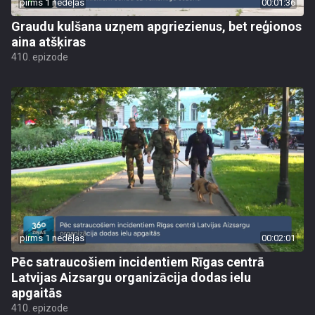
pirms 1 nedēļas
00:01:36
Graudu kulšana uzņem apgriezienus, bet reģionos
aina atšķiras
410. epizode
pirms 1 nedēļas
00:02:01
Pēc satraucošiem incidentiem Rīgas centrā
Latvijas Aizsargu organizācija dodas ielu
apgaitās
410. epizode