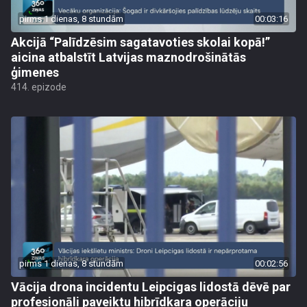
pirms 1 dienas, 8 stundām
00:03:16
Akcijā “Palīdzēsim sagatavoties skolai kopā!”
aicina atbalstīt Latvijas maznodrošinātās
ģimenes
414. epizode
pirms 1 dienas, 8 stundām
00:02:56
Vācija drona incidentu Leipcigas lidostā dēvē par
profesionāli paveiktu hibrīdkara operāciju