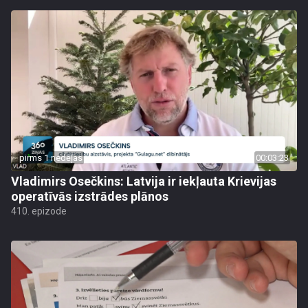
pirms 1 nedēļas
00:03:23
Vladimirs Osečkins: Latvija ir iekļauta Krievijas
operatīvās izstrādes plānos
410. epizode