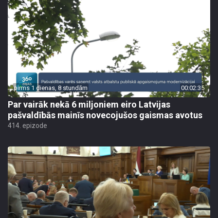
pirms 1 dienas, 8 stundām
00:02:35
Par vairāk nekā 6 miljoniem eiro Latvijas
pašvaldībās mainīs novecojušos gaismas avotus
414. epizode