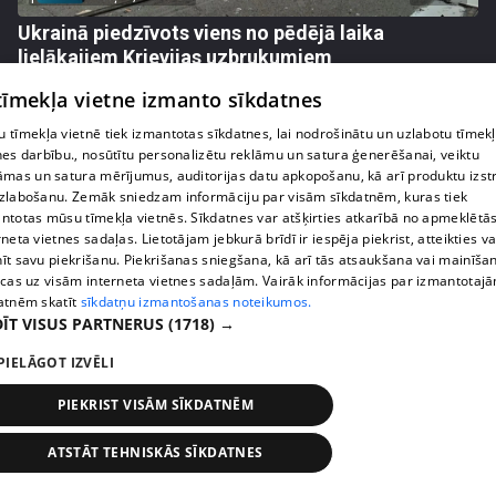
Ukrainā piedzīvots viens no pēdējā laika
lielākajiem Krievijas uzbrukumiem
409. epizode
 tīmekļa vietne izmanto sīkdatnes
 tīmekļa vietnē tiek izmantotas sīkdatnes, lai nodrošinātu un uzlabotu tīmek
nes darbību., nosūtītu personalizētu reklāmu un satura ģenerēšanai, veiktu
āmas un satura mērījumus, auditorijas datu apkopošanu, kā arī produktu izst
zlabošanu. Zemāk sniedzam informāciju par visām sīkdatnēm, kuras tiek
ntotas mūsu tīmekļa vietnēs. Sīkdatnes var atšķirties atkarībā no apmeklētā
rneta vietnes sadaļas. Lietotājam jebkurā brīdī ir iespēja piekrist, atteikties va
īt savu piekrišanu. Piekrišanas sniegšana, kā arī tās atsaukšana vai mainīša
ecas uz visām interneta vietnes sadaļām. Vairāk informācijas par izmantotaj
atnēm skatīt
sīkdatņu izmantošanas noteikumos.
ĪT VISUS PARTNERUS
(1718) →
PIELĀGOT IZVĒLI
pirms 1 nedēļas, 1 dienas
00:05:05
Melleņu zelta drudzis: kas nosaka iepirkuma
PIEKRIST VISĀM SĪKDATNĒM
cenu?
409. epizode
ATSTĀT TEHNISKĀS SĪKDATNES