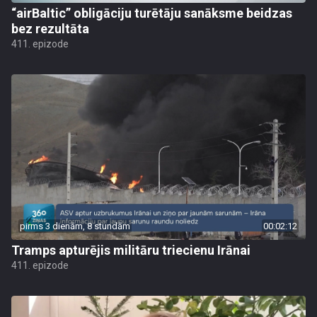
“airBaltic” obligāciju turētāju sanāksme beidzas
bez rezultāta
411. epizode
pirms 3 dienām, 8 stundām
00:02:12
Tramps apturējis militāru triecienu Irānai
411. epizode