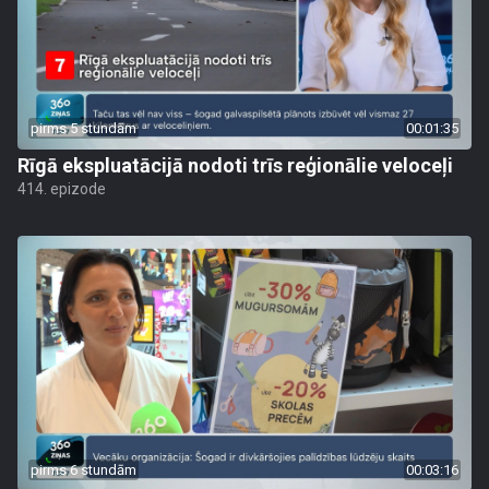
pirms 5 stundām
00:01:35
Rīgā ekspluatācijā nodoti trīs reģionālie veloceļi
414. epizode
pirms 6 stundām
00:03:16