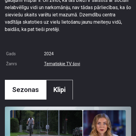
gadījumi vispār ir. Un zinot, ka tas bieži ir saistīts ar sociāli
nelabvēlīgu vidi un narkomāniju, nav tādas pārliecības, ka šo
sieviešu skaits varētu iet mazumā. Dzemdību centra
vadītāja skatoties uz vielu lietošanu jaunu meiteņu vidū,
baidās, ka pat tieši pretēji.
Gads
2024
Žanrs
Tematiskie TV šovi
Sezonas
Klipi