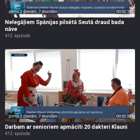
pirms 2 dienām, 7 stundām
00:02:10
Nelegāļiem Spānijas pilsētā Seutā draud bada
nāve
412. epizode
pirms 2 dienām, 7 stundām
00:02:38
Darbam ar senioriem apmācīti 20 dakteri Klauni
412. epizode