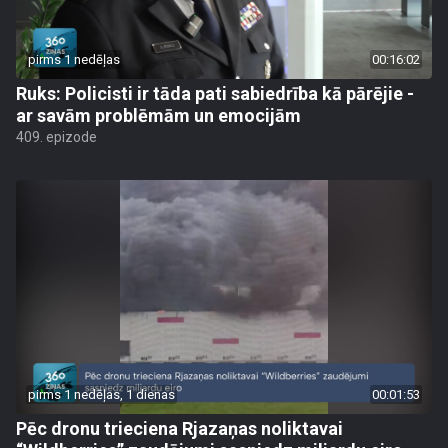
pirms 1 nedēļas
00:16:02
Ruks: Policisti ir tāda pati sabiedrība kā pārējie -
ar savām problēmām un emocijām
409. epizode
pirms 1 nedēļas, 1 dienas
00:01:53
Pēc dronu trieciena Rjazaņas noliktavai