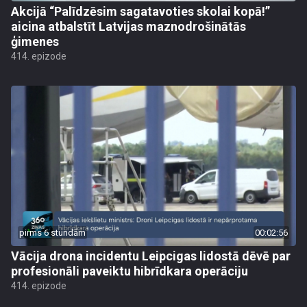
Akcijā “Palīdzēsim sagatavoties skolai kopā!”
aicina atbalstīt Latvijas maznodrošinātās
ģimenes
414. epizode
pirms 6 stundām
00:02:56
Vācija drona incidentu Leipcigas lidostā dēvē par
profesionāli paveiktu hibrīdkara operāciju
414. epizode