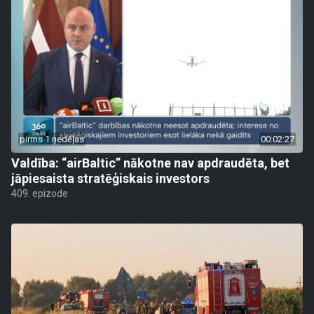
pirms 1 nedēļas
00:02:27
Valdība: “airBaltic” nākotne nav apdraudēta, bet
jāpiesaista stratēģiskais investors
409. epizode