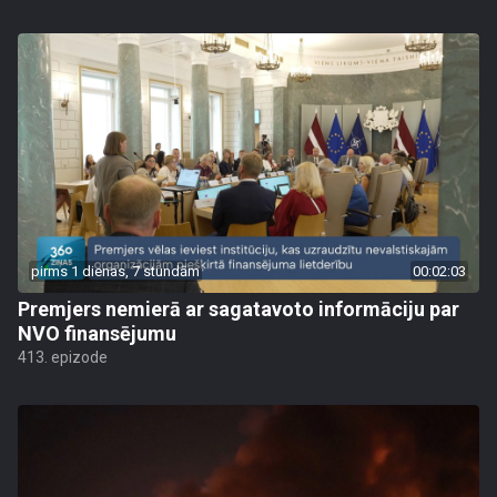
pirms 1 dienas, 7 stundām
00:02:03
Premjers nemierā ar sagatavoto informāciju par
NVO finansējumu
413. epizode