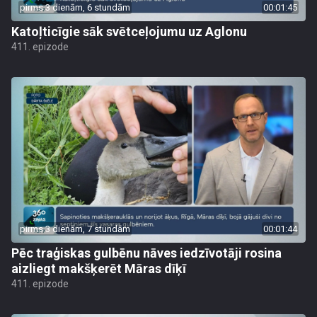
pirms 3 dienām, 6 stundām
00:01:45
Katoļticīgie sāk svētceļojumu uz Aglonu
411. epizode
pirms 3 dienām, 7 stundām
00:01:44
Pēc traģiskas gulbēnu nāves iedzīvotāji rosina
aizliegt makšķerēt Māras dīķī
411. epizode