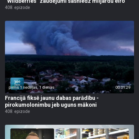
“Wildberries” zaudējumi sasniedz miljardu eiro
408. epizode
pirms 1 nedēļas, 1 dienas
00:01:29
Francijā fiksē jaunu dabas parādību -
pirokumolonimbu jeb uguns mākoni
408. epizode