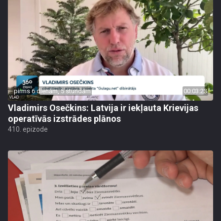
pirms 6 dienām, 5 stundām
00:03:23
Vladimirs Osečkins: Latvija ir iekļauta Krievijas
operatīvās izstrādes plānos
410. epizode