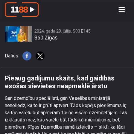
Pieaug gadījumu skaits, kad gaidībās
esošas sievietes neapmeklē ārstu
2024. gada 29. jūlijs, S03 E145
360 Ziņas
Dalies
Pieaug gadījumu skaits, kad gaidībās
esošas sievietes neapmeklē ārstu
Gan dzemdību speciālisti, gan Veselības ministrijā
nenoliedz, ka to ir grūti aptvert. Tāds kopējs pieņēmums ir,
ka tās varētu būt apmēram 1% no visām dzemdētājām. Tas
izklausās maz, kas varētu būt tāds kā mierinājums, bet,
piemēram, Rīgas Dzemdību namā izteicās – slikti, ka tādi