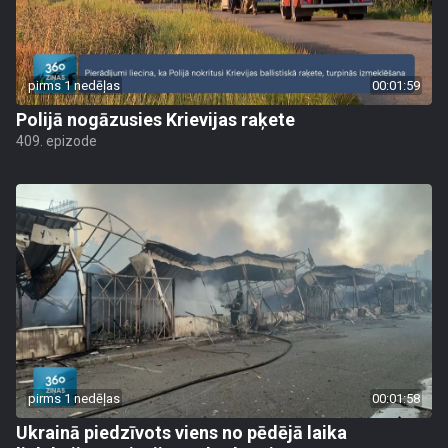
pirms 1 nedēļas
00:01:59
Polijā nogāzusies Krievijas raķete
409. epizode
pirms 1 nedēļas
00:01:58
Ukrainā piedzīvots viens no pēdējā laika