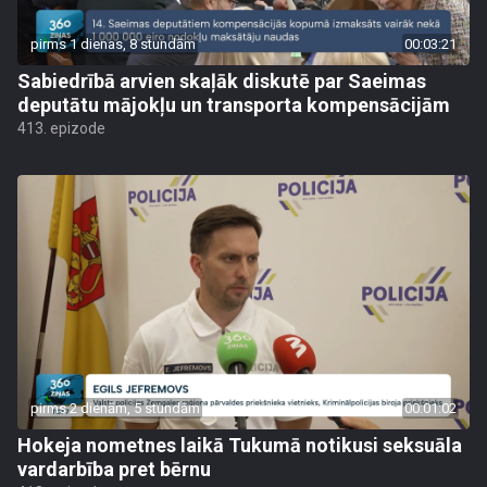
pirms 1 dienas, 8 stundām
00:03:21
Sabiedrībā arvien skaļāk diskutē par Saeimas
deputātu mājokļu un transporta kompensācijām
413. epizode
pirms 2 dienām, 5 stundām
00:01:02
Hokeja nometnes laikā Tukumā notikusi seksuāla
vardarbība pret bērnu