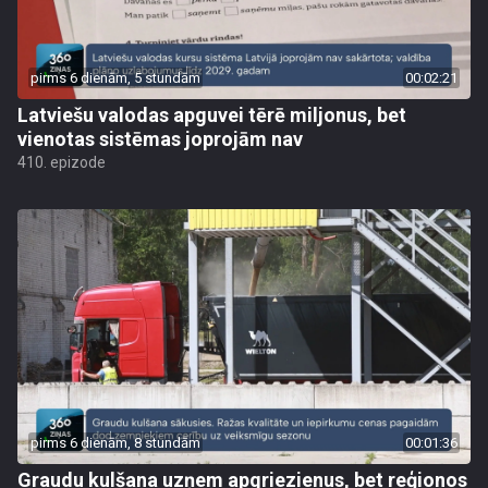
pirms 6 dienām, 5 stundām
00:02:21
Latviešu valodas apguvei tērē miljonus, bet
vienotas sistēmas joprojām nav
410. epizode
pirms 6 dienām, 8 stundām
00:01:36
Graudu kulšana uzņem apgriezienus, bet reģionos