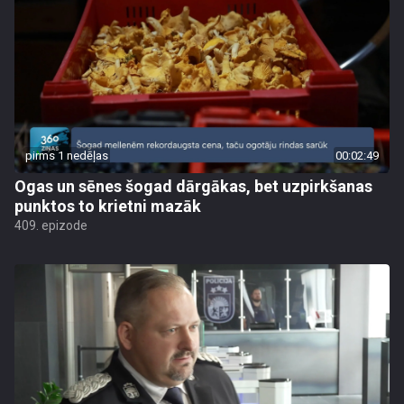
pirms 1 nedēļas
00:02:49
Ogas un sēnes šogad dārgākas, bet uzpirkšanas
punktos to krietni mazāk
409. epizode