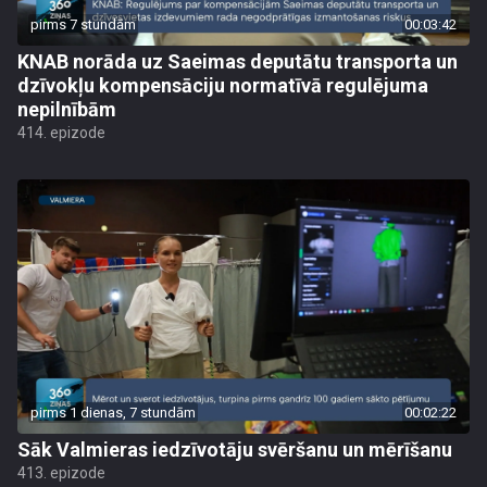
pirms 7 stundām
00:03:42
KNAB norāda uz Saeimas deputātu transporta un
dzīvokļu kompensāciju normatīvā regulējuma
nepilnībām
414. epizode
pirms 1 dienas, 7 stundām
00:02:22
Sāk Valmieras iedzīvotāju svēršanu un mērīšanu
413. epizode