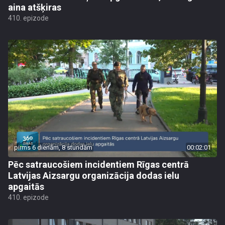
aina atšķiras
410. epizode
pirms 6 dienām, 8 stundām
00:02:01
Pēc satraucošiem incidentiem Rīgas centrā
Latvijas Aizsargu organizācija dodas ielu
apgaitās
410. epizode