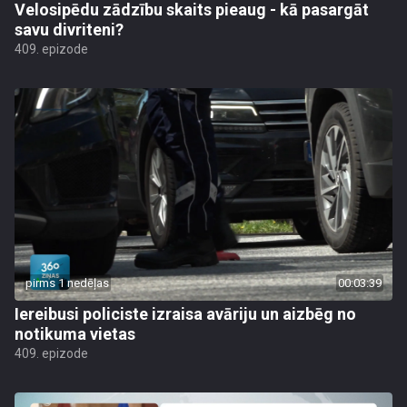
Velosipēdu zādzību skaits pieaug - kā pasargāt
savu divriteni?
409. epizode
pirms 1 nedēļas
00:03:39
Iereibusi policiste izraisa avāriju un aizbēg no
notikuma vietas
409. epizode