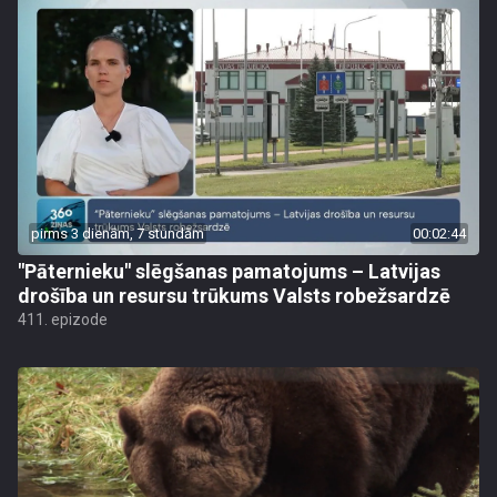
pirms 3 dienām, 7 stundām
00:02:44
"Pāternieku" slēgšanas pamatojums – Latvijas
drošība un resursu trūkums Valsts robežsardzē
411. epizode