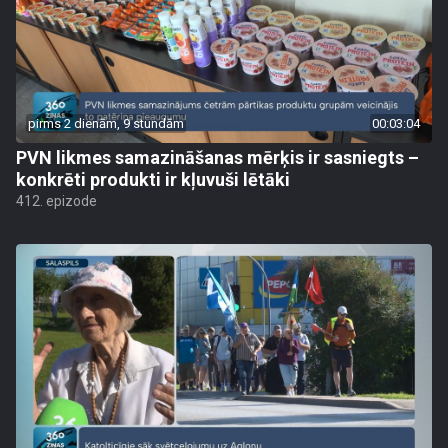
pirms 2 dienām, 9 stundām
00:03:04
PVN likmes samazināšanas mērķis ir sasniegts –
konkrēti produkti ir kļuvuši lētāki
412. epizode