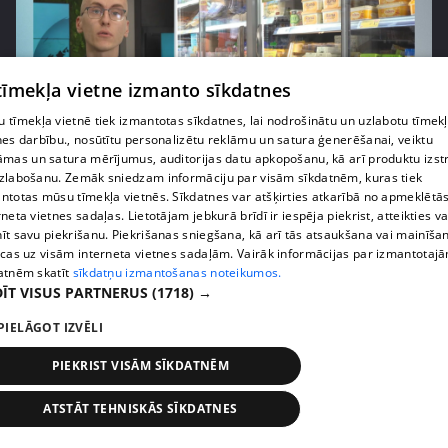
 tīmekļa vietne izmanto sīkdatnes
 tīmekļa vietnē tiek izmantotas sīkdatnes, lai nodrošinātu un uzlabotu tīmek
nes darbību., nosūtītu personalizētu reklāmu un satura ģenerēšanai, veiktu
āmas un satura mērījumus, auditorijas datu apkopošanu, kā arī produktu izst
pirms 1 nedēļas, 1 dienas
00:03:37
zlabošanu. Zemāk sniedzam informāciju par visām sīkdatnēm, kuras tiek
ntotas mūsu tīmekļa vietnēs. Sīkdatnes var atšķirties atkarībā no apmeklētā
Pārtiku pērkam vairāk, bet vai “zemo cenu grozs”
rneta vietnes sadaļas. Lietotājam jebkurā brīdī ir iespēja piekrist, atteikties va
tiešām samazina kopējo čeku?
īt savu piekrišanu. Piekrišanas sniegšana, kā arī tās atsaukšana vai mainīša
408. epizode
ecas uz visām interneta vietnes sadaļām. Vairāk informācijas par izmantotaj
atnēm skatīt
sīkdatņu izmantošanas noteikumos.
ĪT VISUS PARTNERUS
(1718) →
PIELĀGOT IZVĒLI
PIEKRIST VISĀM SĪKDATNĒM
ATSTĀT TEHNISKĀS SĪKDATNES