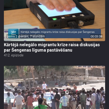
pirms 2 dienām, 7 stundām
00:03:08
Kārtējā nelegālo migrantu krīze raisa diskusijas
par Šengenas līguma pastāvēšanu
412. epizode