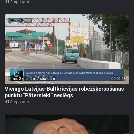
412. epizode
pirms 2 dienām, 7 stundām
00:02:13
Vienīgo Latvijas-Baltkrievijas robežšķērsošanas
punktu “Pāternieki” neslēgs
412. epizode