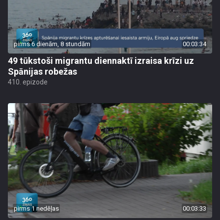
pirms 6 dienām, 8 stundām
00:03:34
49 tūkstoši migrantu diennaktī izraisa krīzi uz
Spānijas robežas
410. epizode
pirms 1 nedēļas
00:03:33