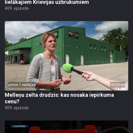
lielākajiem Krievijas uzbrukumiem
409. epizode
pirms 1 nedēļas
00:05:05
Melleņu zelta drudzis: kas nosaka iepirkuma
cenu?
409. epizode