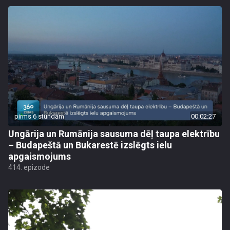
pirms 6 stundām
00:02:27
Ungārija un Rumānija sausuma dēļ taupa elektrību
– Budapeštā un Bukarestē izslēgts ielu
apgaismojums
414. epizode