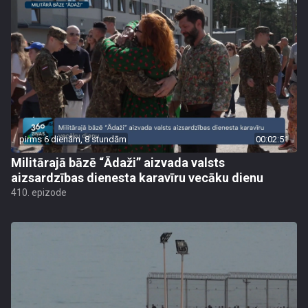
pirms 6 dienām, 8 stundām
00:02:51
Militārajā bāzē “Ādaži” aizvada valsts
aizsardzības dienesta karavīru vecāku dienu
410. epizode