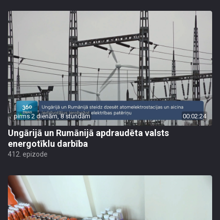
pirms 2 dienām, 8 stundām
00:02:24
Ungārijā un Rumānijā apdraudēta valsts
energotīklu darbība
412. epizode