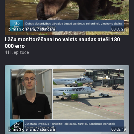
pirms 3 dienām, 7 stundām
00:03:27
Lāču monitorēšanai no valsts naudas atvēl 180
000 eiro
411. epizode
pirms 3 dienām, 7 stundām
00:02:49