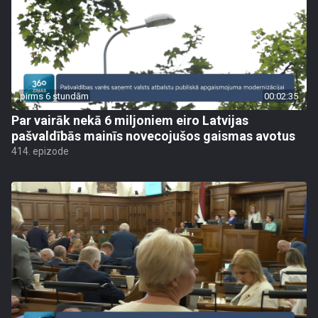
pirms 6 stundām
00:02:35
Par vairāk nekā 6 miljoniem eiro Latvijas
pašvaldībās mainīs novecojušos gaismas avotus
414. epizode