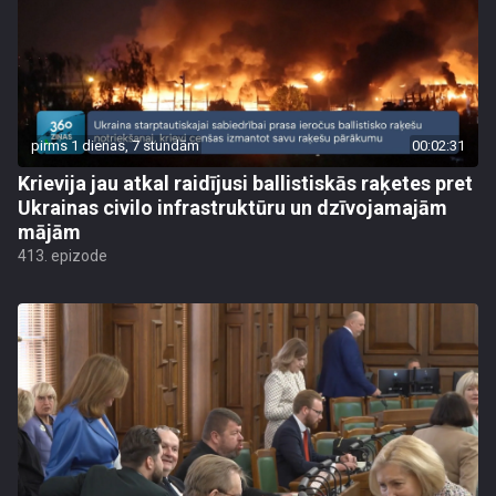
pirms 1 dienas, 7 stundām
00:02:31
Krievija jau atkal raidījusi ballistiskās raķetes pret
Ukrainas civilo infrastruktūru un dzīvojamajām
mājām
413. epizode