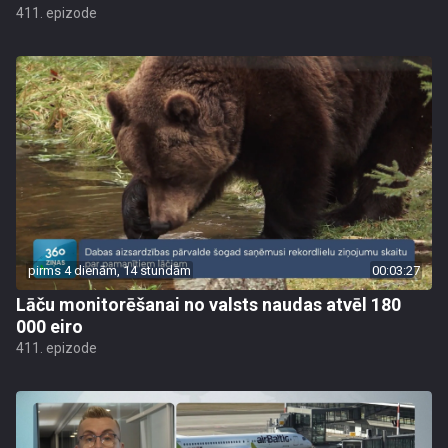
411. epizode
pirms 4 dienām, 14 stundām
00:03:27
Lāču monitorēšanai no valsts naudas atvēl 180
000 eiro
411. epizode