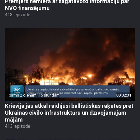
Premjers nemierā ar sagatavoto informāciju par
NVO finansējumu
413. epizode
pirms 2 dienām, 15 stundām
00:02:31
Krievija jau atkal raidījusi ballistiskās raķetes pret
Ukrainas civilo infrastruktūru un dzīvojamajām
mājām
413. epizode