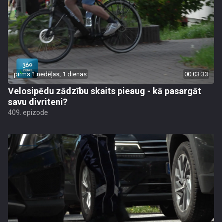
pirms 1 nedēļas, 1 dienas
00:03:33
Velosipēdu zādzību skaits pieaug - kā pasargāt
savu divriteni?
409. epizode