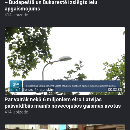
– Budapeštā un Bukarestē izslēgts ielu
apgaismojums
414. epizode
pirms 1 dienas, 14 stundām
00:02:35
Par vairāk nekā 6 miljoniem eiro Latvijas
pašvaldībās mainīs novecojušos gaismas avotus
414. epizode