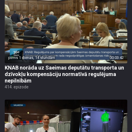
pirms 1 dienas, 14 stundām
00:03:42
KNAB norāda uz Saeimas deputātu transporta un
dzīvokļu kompensāciju normatīvā regulējuma
nepilnībām
414. epizode