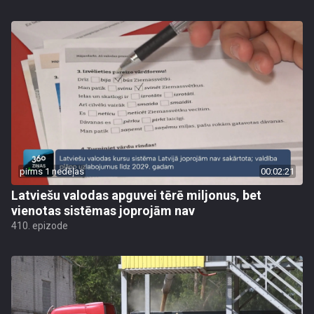
pirms 1 nedēļas
00:02:21
Latviešu valodas apguvei tērē miljonus, bet
vienotas sistēmas joprojām nav
410. epizode