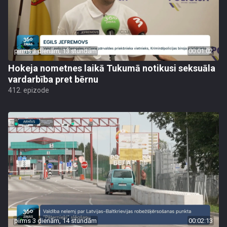
pirms 3 dienām, 13 stundām
00:01:02
Hokeja nometnes laikā Tukumā notikusi seksuāla
vardarbība pret bērnu
412. epizode
pirms 3 dienām, 14 stundām
00:02:13