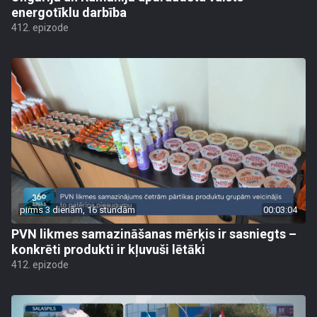
energotīklu darbība
412. epizode
pirms 3 dienām, 16 stundām
00:03:04
PVN likmes samazināšanas mērķis ir sasniegts –
konkrēti produkti ir kļuvuši lētāki
412. epizode