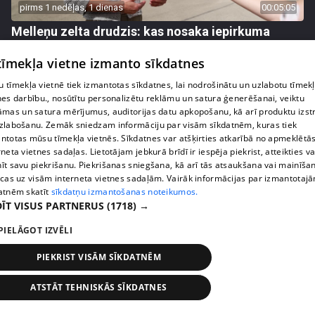
pirms 1 nedēļas, 1 dienas
00:05:05
Melleņu zelta drudzis: kas nosaka iepirkuma
cenu?
 tīmekļa vietne izmanto sīkdatnes
409. epizode
 tīmekļa vietnē tiek izmantotas sīkdatnes, lai nodrošinātu un uzlabotu tīmek
nes darbību., nosūtītu personalizētu reklāmu un satura ģenerēšanai, veiktu
āmas un satura mērījumus, auditorijas datu apkopošanu, kā arī produktu izst
zlabošanu. Zemāk sniedzam informāciju par visām sīkdatnēm, kuras tiek
ntotas mūsu tīmekļa vietnēs. Sīkdatnes var atšķirties atkarībā no apmeklētā
rneta vietnes sadaļas. Lietotājam jebkurā brīdī ir iespēja piekrist, atteikties va
īt savu piekrišanu. Piekrišanas sniegšana, kā arī tās atsaukšana vai mainīša
ecas uz visām interneta vietnes sadaļām. Vairāk informācijas par izmantotaj
atnēm skatīt
sīkdatņu izmantošanas noteikumos.
ĪT VISUS PARTNERUS
(1718) →
PIELĀGOT IZVĒLI
pirms 1 nedēļas, 1 dienas
00:02:49
PIEKRIST VISĀM SĪKDATNĒM
Ogas un sēnes šogad dārgākas, bet uzpirkšanas
punktos to krietni mazāk
ATSTĀT TEHNISKĀS SĪKDATNES
409. epizode