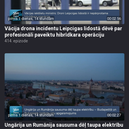
pirms 1 dienas, 14 stundām
00:02:56
Vācija drona incidentu Leipcigas lidostā dēvē par
profesionāli paveiktu hibrīdkara operāciju
414. epizode
pirms 1 dienas, 14 stundām
00:02:27
Ungārija un Rumānija sausuma dēļ taupa elektrību