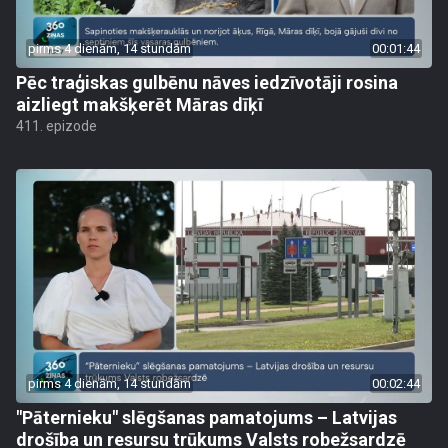
pirms 4 dienām, 14 stundām
00:01:44
Pēc traģiskas gulbēnu nāves iedzīvotāji rosina
aizliegt makšķerēt Māras dīķī
411. epizode
pirms 4 dienām, 14 stundām
00:02:44
"Pāternieku" slēgšanas pamatojums – Latvijas
drošība un resursu trūkums Valsts robežsardzē