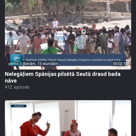
pirms 3 dienām, 15 stundām
00:02:10
Nelegāļiem Spānijas pilsētā Seutā draud bada
nāve
412. epizode