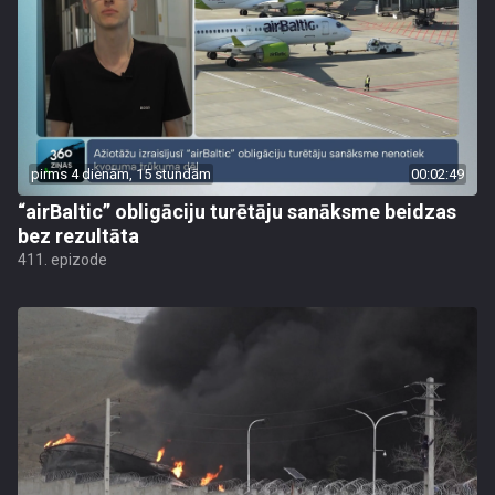
pirms 4 dienām, 15 stundām
00:02:49
“airBaltic” obligāciju turētāju sanāksme beidzas
bez rezultāta
411. epizode