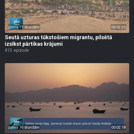
pirms 15 stundām
00:02:25
Seutā uzturas tūkstošiem migrantu, pilsētā
izsīkst pārtikas krājumi
415. epizode
pirms 16 stundām
00:02:18