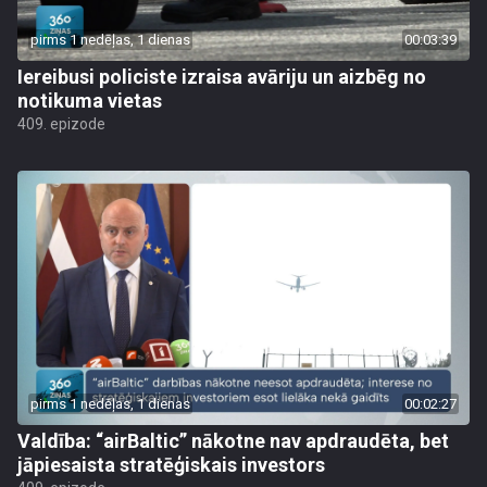
pirms 1 nedēļas, 1 dienas
00:03:39
Iereibusi policiste izraisa avāriju un aizbēg no
notikuma vietas
409. epizode
pirms 1 nedēļas, 1 dienas
00:02:27
Valdība: “airBaltic” nākotne nav apdraudēta, bet
jāpiesaista stratēģiskais investors