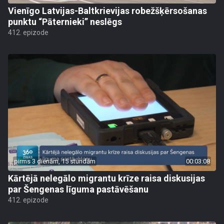
Vienīgo Latvijas-Baltkrievijas robežšķērsošanas
punktu “Pāternieki” neslēgs
412. epizode
pirms 3 dienām, 15 stundām
00:03:08
Kārtējā nelegālo migrantu krīze raisa diskusijas
par Šengenas līguma pastāvēšanu
412. epizode