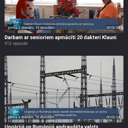
pirms 3 dienām, 15 stundām
00:02:38
Darbam ar senioriem apmācīti 20 dakteri Klauni
412. epizode
pirms 3 dienām, 16 stundām
00:02:24
Ungārijā un Rumānijā apdraudēta valsts