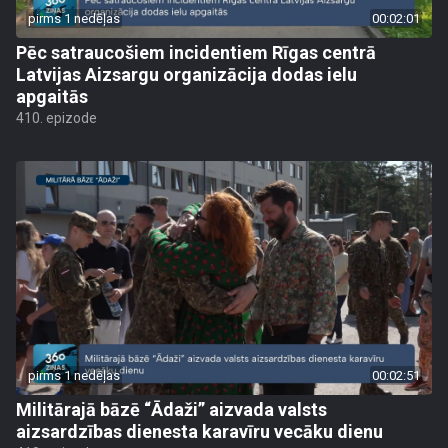
pirms 1 nedēļas
00:02:01
Pēc satraucošiem incidentiem Rīgas centrā
Latvijas Aizsargu organizācija dodas ielu
apgaitās
410. epizode
pirms 1 nedēļas
00:02:51
Militārajā bāzē “Ādaži” aizvada valsts
aizsardzības dienesta karavīru vecāku dienu