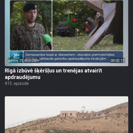
pirms 15 stundām
00:02:11
Rīgā izbūvē šķēršļus un trenējas atvairīt
apdraudējumu
415. epizode