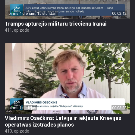
pirms 4 dienām, 15 stundām
00:02:12
Tramps apturējis militāru triecienu Irānai
411. epizode
pirms 1 nedēļas
00:03:23
Vladimirs Osečkins: Latvija ir iekļauta Krievijas
operatīvās izstrādes plānos
410. epizode