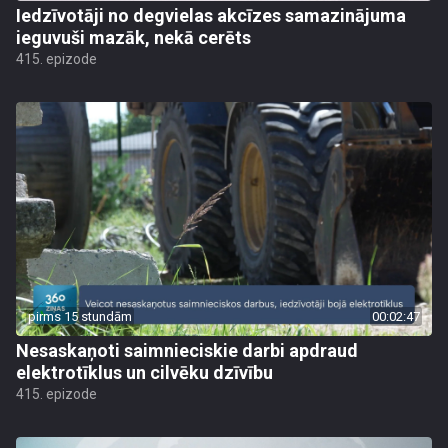
Iedzīvotāji no degvielas akcīzes samazinājuma
ieguvuši mazāk, nekā cerēts
415. epizode
pirms 15 stundām
00:02:47
Nesaskaņoti saimnieciskie darbi apdraud
elektrotīklus un cilvēku dzīvību
415. epizode