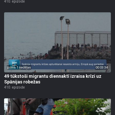
410. epizode
pirms 1 nedēļas
00:03:34
49 tūkstoši migrantu diennaktī izraisa krīzi uz
Spānijas robežas
410. epizode