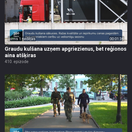
pirms 1 nedēļas
00:01:36
Graudu kulšana uzņem apgriezienus, bet reģionos
aina atšķiras
410. epizode