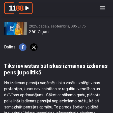
Tiks ieviestas būtiskas izmaiņas
izdienas pensiju politikā
2025. gada 2. septembris, S05 E175
360 Ziņas
Dalies
Tiks ieviestas būtiskas izmaiņas izdienas
pensiju politikā
No izdienas pensiju saņēmēju loka varētu izslēgt visas
profesijas, kuras nav saistītas ar regulāru veselības un
dzīvības apdraudējumu. Sākot ar nākamo gadu, plānots
palielināt izdienas pensijai nepieciešamo stāžu, kā arī
samazināt pensijas apmēru. To paredz šodien valdībā