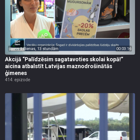
pirms 1 dienas, 13 stundām
00:03:16
Akcijā “Palīdzēsim sagatavoties skolai kopā!”
aicina atbalstīt Latvijas maznodrošinātās
ģimenes
414. epizode