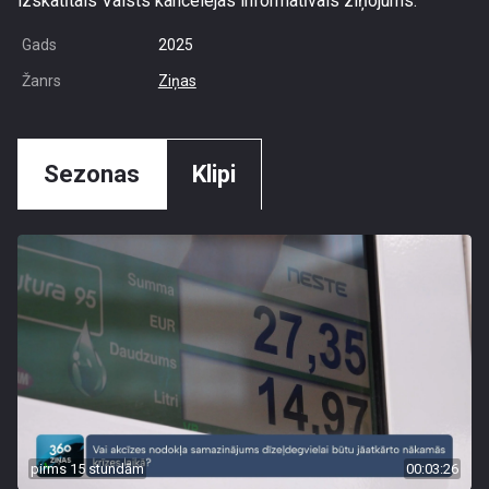
izskatītais Valsts kancelejas informatīvais ziņojums.
Gads
2025
Žanrs
Ziņas
Sezonas
Klipi
pirms 15 stundām
00:03:26