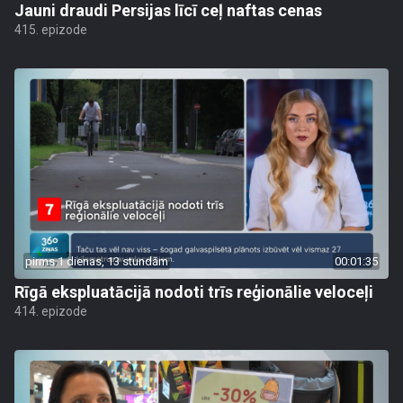
Jauni draudi Persijas līcī ceļ naftas cenas
415. epizode
pirms 1 dienas, 13 stundām
00:01:35
Rīgā ekspluatācijā nodoti trīs reģionālie veloceļi
414. epizode