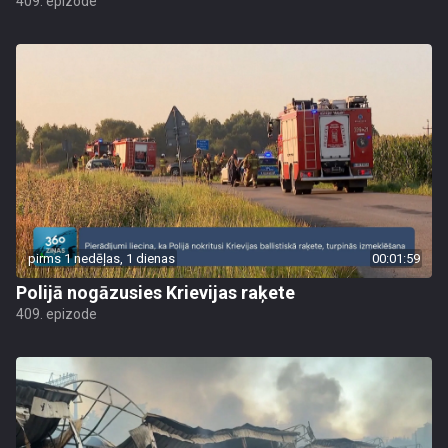
409. epizode
pirms 1 nedēļas, 1 dienas
00:01:59
Polijā nogāzusies Krievijas raķete
409. epizode