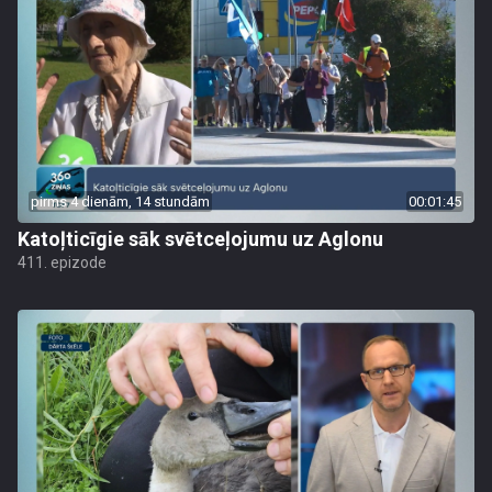
pirms 4 dienām, 14 stundām
00:01:45
Katoļticīgie sāk svētceļojumu uz Aglonu
411. epizode