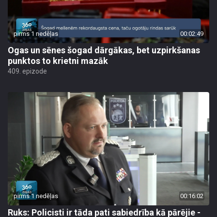
pirms 1 nedēļas
00:02:49
Ogas un sēnes šogad dārgākas, bet uzpirkšanas
punktos to krietni mazāk
409. epizode
pirms 1 nedēļas
00:16:02
Ruks: Policisti ir tāda pati sabiedrība kā pārējie -