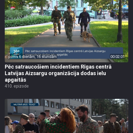
pirms 6 dienām, 16 stundām
00:02:01
Pēc satraucošiem incidentiem Rīgas centrā
Latvijas Aizsargu organizācija dodas ielu
apgaitās
410. epizode