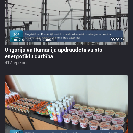
pirms 2 dienām, 16 stundām
00:02:24
Ungārijā un Rumānijā apdraudēta valsts
energotīklu darbība
412. epizode