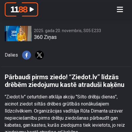
Pārbaudi pirms ziedo! “Ziedot.lv”
līdzās drēbēm ziedojumu kastē
atraduši kaķēnu
2025. gada 20. novembris, S05 E233
360 Ziņas
Dalies
Pārbaudi pirms ziedo! “Ziedot.lv” līdzās
drēbēm ziedojumu kastē atraduši kaķēnu
"Ziedot.lv" ceturtdien atklāja akciju "Silto drēbju dienas",
aicinot ziedot siltās drēbes grūtībās nonākušajiem
līdzcilvēkiem. Organizācijas vadītāja Rūta Dimanta uzsver
nepieciešamību pirms drēbju ziedošanas pārbaudīt gan
kabatas, gan kastes, kurās ziedojums tiek ievietots, jo reiz