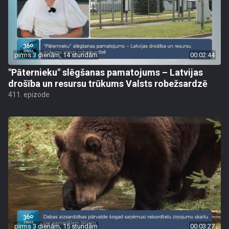
pirms 3 dienām, 14 stundām
00:02:44
"Pāternieku" slēgšanas pamatojums – Latvijas
drošība un resursu trūkums Valsts robežsardzē
411. epizode
pirms 3 dienām, 15 stundām
00:03:27