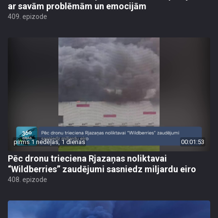
ar savām problēmām un emocijām
409. epizode
pirms 1 nedēļas, 1 dienas
00:01:53
Pēc dronu trieciena Rjazaņas noliktavai
“Wildberries” zaudējumi sasniedz miljardu eiro
408. epizode