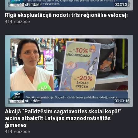
pirms 13 stundām
00:01:35
Rīgā ekspluatācijā nodoti trīs reģionālie veloceļi
414. epizode
pirms 14 stundām
00:03:16
Akcijā “Palīdzēsim sagatavoties skolai kopā!”
aicina atbalstīt Latvijas maznodrošinātās
ģimenes
414. epizode