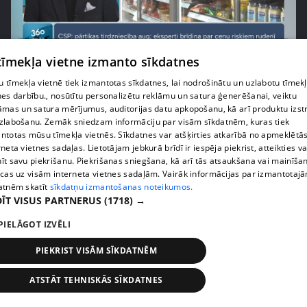
pirms 1 nedēļas, 1 dienas
00:03:37
 tīmekļa vietne izmanto sīkdatnes
Pārtiku pērkam vairāk, bet vai “zemo cenu grozs”
tiešām samazina kopējo čeku?
 tīmekļa vietnē tiek izmantotas sīkdatnes, lai nodrošinātu un uzlabotu tīmek
nes darbību., nosūtītu personalizētu reklāmu un satura ģenerēšanai, veiktu
408. epizode
āmas un satura mērījumus, auditorijas datu apkopošanu, kā arī produktu izst
zlabošanu. Zemāk sniedzam informāciju par visām sīkdatnēm, kuras tiek
ntotas mūsu tīmekļa vietnēs. Sīkdatnes var atšķirties atkarībā no apmeklētā
rneta vietnes sadaļas. Lietotājam jebkurā brīdī ir iespēja piekrist, atteikties va
īt savu piekrišanu. Piekrišanas sniegšana, kā arī tās atsaukšana vai mainīša
ecas uz visām interneta vietnes sadaļām. Vairāk informācijas par izmantotaj
atnēm skatīt
sīkdatņu izmantošanas noteikumos.
ĪT VISUS PARTNERUS
(1718) →
PIELĀGOT IZVĒLI
PIEKRIST VISĀM SĪKDATNĒM
pirms 1 nedēļas, 1 dienas
00:00:56
ATSTĀT TEHNISKĀS SĪKDATNES
Latvijā pirmajā Simulāciju centrā mediķi trenēsies