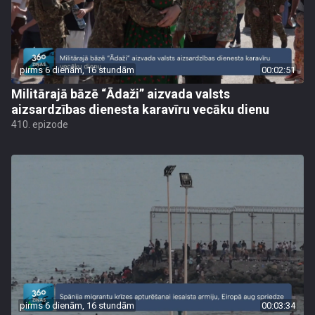
pirms 6 dienām, 16 stundām
00:02:51
Militārajā bāzē “Ādaži” aizvada valsts
aizsardzības dienesta karavīru vecāku dienu
410. epizode
pirms 6 dienām, 16 stundām
00:03:34