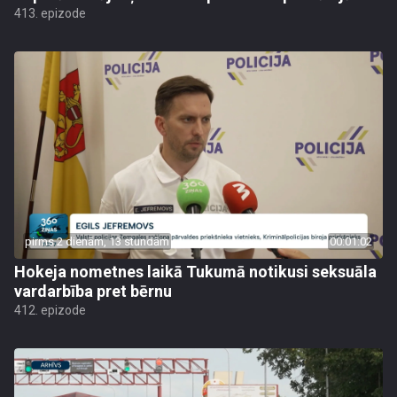
413. epizode
pirms 2 dienām, 13 stundām
00:01:02
Hokeja nometnes laikā Tukumā notikusi seksuāla
vardarbība pret bērnu
412. epizode