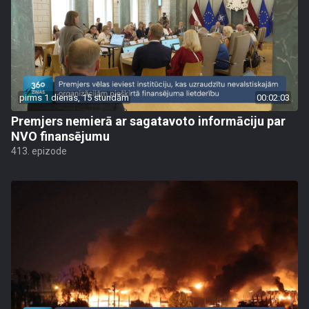
pirms 1 dienas, 15 stundām
00:02:03
Premjers nemierā ar sagatavoto informāciju par
NVO finansējumu
413. epizode