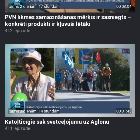
pirms 2 dienām, 17 stundām
00:03:04
PVN likmes samazināšanas mērķis ir sasniegts –
konkrēti produkti ir kļuvuši lētāki
412. epizode
pirms 3 dienām, 14 stundām
00:01:45
Katoļticīgie sāk svētceļojumu uz Aglonu
411. epizode