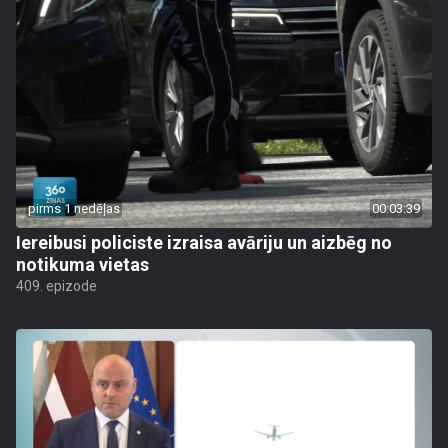
pirms 1 nedēļas
00:03:39
Iereibusi policiste izraisa avāriju un aizbēg no
notikuma vietas
409. epizode