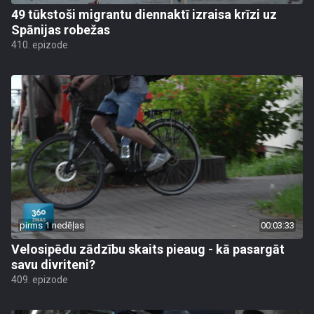
49 tūkstoši migrantu diennaktī izraisa krīzi uz
Spānijas robežas
410. epizode
pirms 1 nedēļas
00:03:33
Velosipēdu zādzību skaits pieaug - kā pasargāt
savu divriteni?
409. epizode