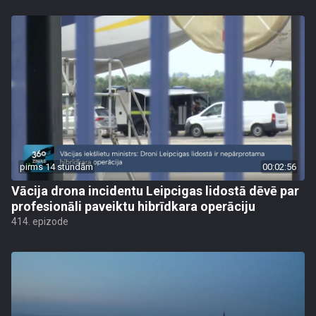
pirms 14 stundām
00:02:56
Vācija drona incidentu Leipcigas lidostā dēvē par
profesionāli paveiktu hibrīdkara operāciju
414. epizode