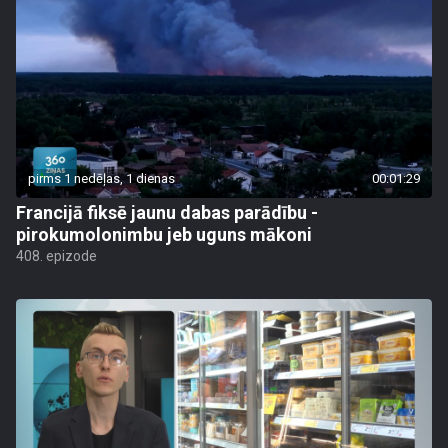
pirms 1 nedēļas, 1 dienas
00:01:29
Francijā fiksē jaunu dabas parādību -
pirokumolonimbu jeb uguns mākoni
408. epizode