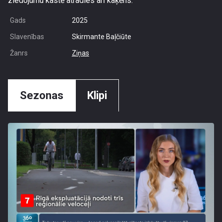
ziedojumu kastē atradies arī kaķēns.
Gads
2025
Slavenības
Skirmante Baļčiūte
Žanrs
Ziņas
Sezonas
Klipi