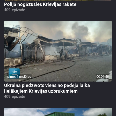
Polijā nogāzusies Krievijas raķete
409. epizode
pirms 1 nedēļas
00:01:58
Ukrainā piedzīvots viens no pēdējā laika
lielākajiem Krievijas uzbrukumiem
409. epizode