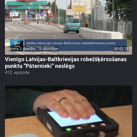
pirms 2 dienām, 15 stundām
00:02:13
Vienīgo Latvijas-Baltkrievijas robežšķērsošanas
punktu “Pāternieki” neslēgs
412. epizode