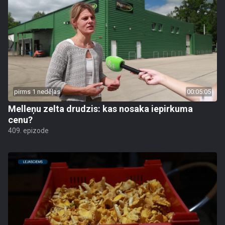
pirms 1 nedēļas
00:05:05
Melleņu zelta drudzis: kas nosaka iepirkuma
cenu?
409. epizode