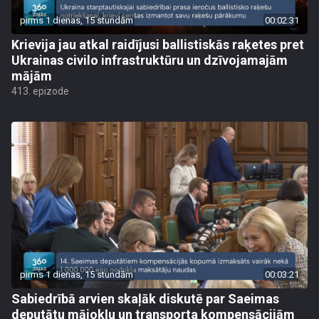
pirms 1 dienas, 15 stundām
00:02:31
Krievija jau atkal raidījusi ballistiskās raķetes pret
Ukrainas civilo infrastruktūru un dzīvojamajām
mājām
413. epizode
pirms 1 dienas, 15 stundām
00:03:21
Sabiedrībā arvien skaļāk diskutē par Saeimas
deputātu mājokļu un transporta kompensācijām