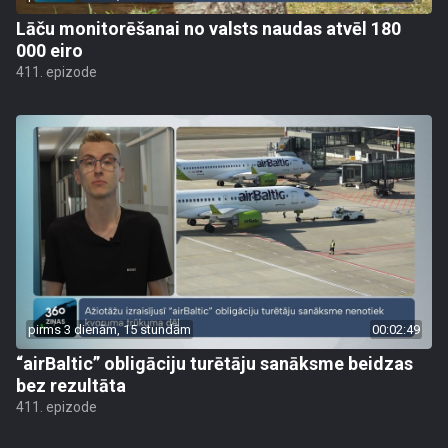
Lāču monitorēšanai no valsts naudas atvēl 180
000 eiro
411. epizode
pirms 3 dienām, 15 stundām
00:02:49
“airBaltic” obligāciju turētāju sanāksme beidzas
bez rezultāta
411. epizode