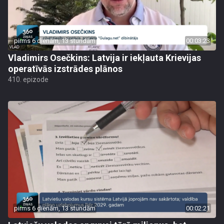
pirms 6 dienām, 13 stundām
00:03:23
Vladimirs Osečkins: Latvija ir iekļauta Krievijas
operatīvās izstrādes plānos
410. epizode
pirms 6 dienām, 13 stundām
00:02:21