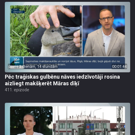
pirms 3 dienām, 14 stundām
00:01:44
Pēc traģiskas gulbēnu nāves iedzīvotāji rosina
aizliegt makšķerēt Māras dīķī
411. epizode