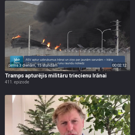
pirms 3 dienām, 15 stundām
00:02:12
Tramps apturējis militāru triecienu Irānai
411. epizode