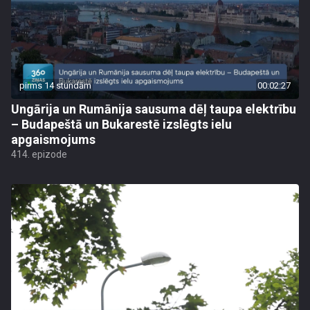
pirms 14 stundām
00:02:27
Ungārija un Rumānija sausuma dēļ taupa elektrību
– Budapeštā un Bukarestē izslēgts ielu
apgaismojums
414. epizode