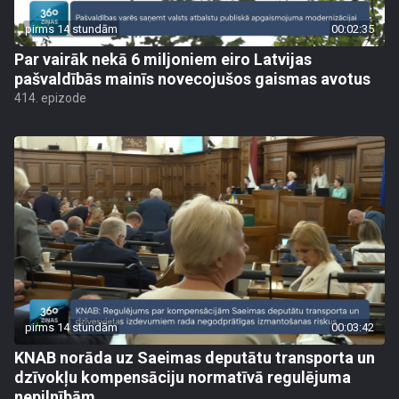
pirms 14 stundām
00:02:35
Par vairāk nekā 6 miljoniem eiro Latvijas
pašvaldībās mainīs novecojušos gaismas avotus
414. epizode
pirms 14 stundām
00:03:42
KNAB norāda uz Saeimas deputātu transporta un
dzīvokļu kompensāciju normatīvā regulējuma
nepilnībām