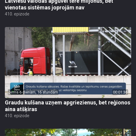
Latviešu valodas apguvei tērē miljonus, bet
vienotas sistēmas joprojām nav
410. epizode
pirms 6 dienām, 16 stundām
00:01:36
Graudu kulšana uzņem apgriezienus, bet reģionos
aina atšķiras
410. epizode