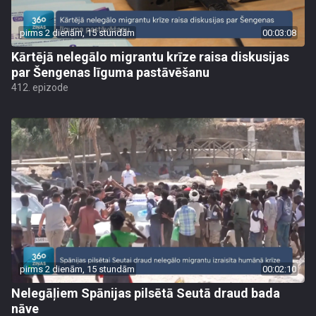
pirms 2 dienām, 15 stundām
00:03:08
Kārtējā nelegālo migrantu krīze raisa diskusijas
par Šengenas līguma pastāvēšanu
412. epizode
pirms 2 dienām, 15 stundām
00:02:10
Nelegāļiem Spānijas pilsētā Seutā draud bada
nāve