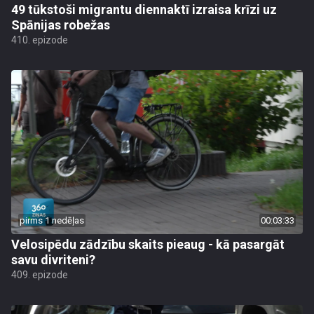
49 tūkstoši migrantu diennaktī izraisa krīzi uz
Spānijas robežas
410. epizode
pirms 1 nedēļas
00:03:33
Velosipēdu zādzību skaits pieaug - kā pasargāt
savu divriteni?
409. epizode