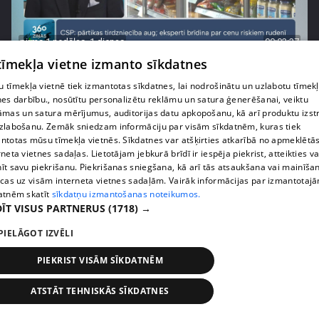
pirms 1 nedēļas, 1 dienas
00:03:37
 tīmekļa vietne izmanto sīkdatnes
Pārtiku pērkam vairāk, bet vai “zemo cenu grozs”
tiešām samazina kopējo čeku?
 tīmekļa vietnē tiek izmantotas sīkdatnes, lai nodrošinātu un uzlabotu tīmek
408. epizode
nes darbību., nosūtītu personalizētu reklāmu un satura ģenerēšanai, veiktu
āmas un satura mērījumus, auditorijas datu apkopošanu, kā arī produktu izst
zlabošanu. Zemāk sniedzam informāciju par visām sīkdatnēm, kuras tiek
ntotas mūsu tīmekļa vietnēs. Sīkdatnes var atšķirties atkarībā no apmeklētā
rneta vietnes sadaļas. Lietotājam jebkurā brīdī ir iespēja piekrist, atteikties va
īt savu piekrišanu. Piekrišanas sniegšana, kā arī tās atsaukšana vai mainīša
ecas uz visām interneta vietnes sadaļām. Vairāk informācijas par izmantotaj
atnēm skatīt
sīkdatņu izmantošanas noteikumos.
ĪT VISUS PARTNERUS
(1718) →
PIELĀGOT IZVĒLI
PIEKRIST VISĀM SĪKDATNĒM
pirms 1 nedēļas, 1 dienas
00:00:56
ATSTĀT TEHNISKĀS SĪKDATNES
Latvijā pirmajā Simulāciju centrā mediķi trenēsies