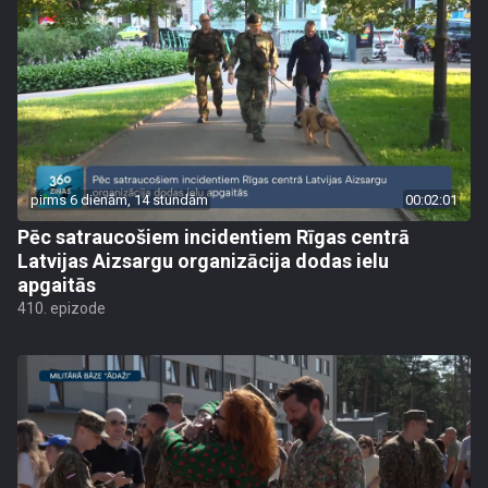
pirms 6 dienām, 14 stundām
00:02:01
Pēc satraucošiem incidentiem Rīgas centrā
Latvijas Aizsargu organizācija dodas ielu
apgaitās
410. epizode