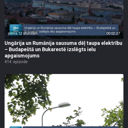
pirms 12 stundām
00:02:27
Ungārija un Rumānija sausuma dēļ taupa elektrību
– Budapeštā un Bukarestē izslēgts ielu
apgaismojums
414. epizode