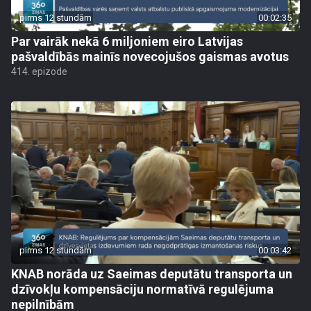
pirms 12 stundām
00:02:35
Par vairāk nekā 6 miljoniem eiro Latvijas
pašvaldībās mainīs novecojušos gaismas avotus
414. epizode
pirms 12 stundām
00:03:42
KNAB norāda uz Saeimas deputātu transporta un
dzīvokļu kompensāciju normatīvā regulējuma
nepilnībām