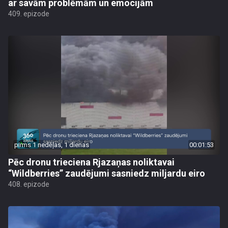
ar savām problēmām un emocijām
409. epizode
pirms 1 nedēļas, 1 dienas
00:01:53
Pēc dronu trieciena Rjazaņas noliktavai
“Wildberries” zaudējumi sasniedz miljardu eiro
408. epizode