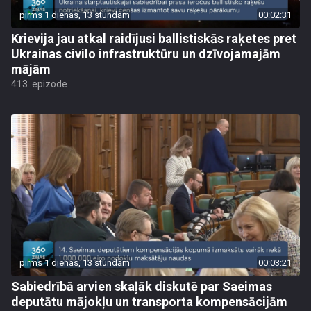
pirms 1 dienas, 13 stundām
00:02:31
Krievija jau atkal raidījusi ballistiskās raķetes pret
Ukrainas civilo infrastruktūru un dzīvojamajām
mājām
413. epizode
pirms 1 dienas, 13 stundām
00:03:21
Sabiedrībā arvien skaļāk diskutē par Saeimas
deputātu mājokļu un transporta kompensācijām