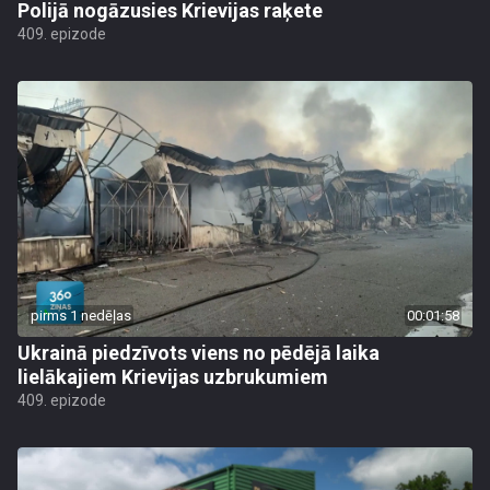
Polijā nogāzusies Krievijas raķete
409. epizode
pirms 1 nedēļas
00:01:58
Ukrainā piedzīvots viens no pēdējā laika
lielākajiem Krievijas uzbrukumiem
409. epizode