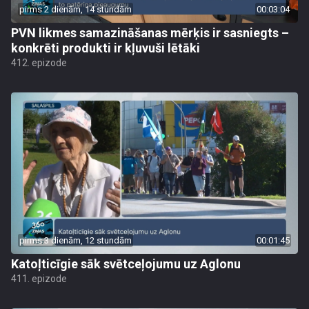
pirms 2 dienām, 14 stundām
00:03:04
PVN likmes samazināšanas mērķis ir sasniegts –
konkrēti produkti ir kļuvuši lētāki
412. epizode
pirms 3 dienām, 12 stundām
00:01:45
Katoļticīgie sāk svētceļojumu uz Aglonu
411. epizode