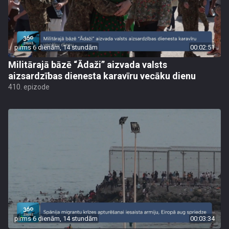
pirms 6 dienām, 14 stundām
00:02:51
Militārajā bāzē “Ādaži” aizvada valsts
aizsardzības dienesta karavīru vecāku dienu
410. epizode
pirms 6 dienām, 14 stundām
00:03:34