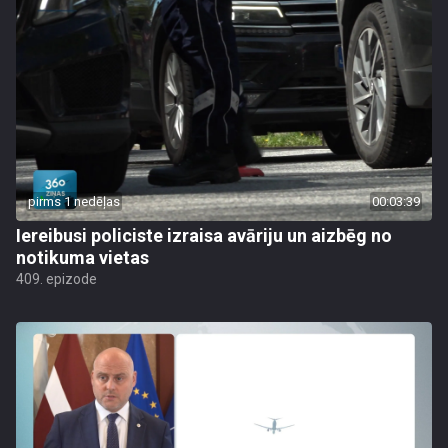
pirms 1 nedēļas
00:03:39
Iereibusi policiste izraisa avāriju un aizbēg no
notikuma vietas
409. epizode