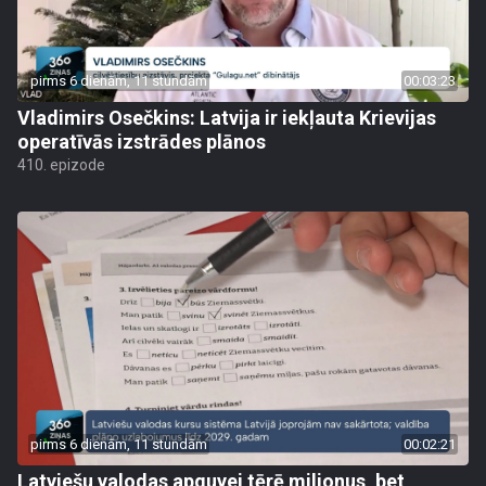
pirms 6 dienām, 11 stundām
00:03:23
Vladimirs Osečkins: Latvija ir iekļauta Krievijas
operatīvās izstrādes plānos
410. epizode
pirms 6 dienām, 11 stundām
00:02:21
Latviešu valodas apguvei tērē miljonus, bet