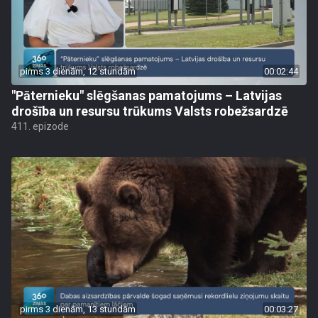
pirms 3 dienām, 12 stundām
00:02:44
"Pāternieku" slēgšanas pamatojums – Latvijas
drošība un resursu trūkums Valsts robežsardzē
411. epizode
pirms 3 dienām, 13 stundām
00:03:27