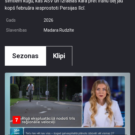
simtiem kuģu, kas ASV un Izraēlas kara pret Irānu dēļ jau
kopš februāra iesprostoti Persijas līcī.
Gads
2026
Slavenības
Madara Rudzīte
Sezonas
Klipi