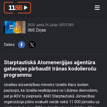
Starptautiskā Atomenerģijas aģentūra
gatavojas pārbaudīt Irānas
kodolieroču programmu
2026. gada 24. jūnijs, S05 E383
360 Ziņas
Dalies
Starptautiskā Atomenerģijas aģentūra
gatavojas pārbaudīt Irānas kodolieroču
programmu
Izraēlas aizsardzības ministrs Izraēls Kacs šodien
paziņojis, ka Izraēla neatkāpsies no Libānas dienvidiem,
pat ja ASV to pieprasīs. ANO Starptautiskā Jūrniecības
organizācija plāno evakuēt vairāk nekā 11 000 jūrnieku uz