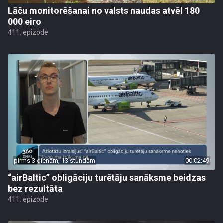
Lāču monitorēšanai no valsts naudas atvēl 180
000 eiro
411. epizode
pirms 3 dienām, 13 stundām
00:02:49
“airBaltic” obligāciju turētāju sanāksme beidzas
bez rezultāta
411. epizode