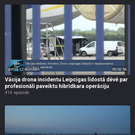
pirms 12 stundām
00:02:56
Vācija drona incidentu Leipcigas lidostā dēvē par
profesionāli paveiktu hibrīdkara operāciju
414. epizode