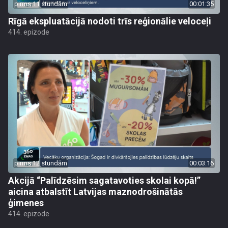
pirms 11 stundām
00:01:35
Rīgā ekspluatācijā nodoti trīs reģionālie veloceļi
414. epizode
pirms 12 stundām
00:03:16
Akcijā “Palīdzēsim sagatavoties skolai kopā!”
aicina atbalstīt Latvijas maznodrošinātās
ģimenes
414. epizode