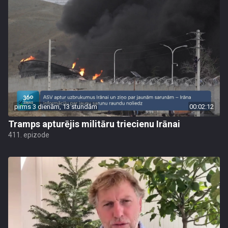
pirms 3 dienām, 13 stundām
00:02:12
Tramps apturējis militāru triecienu Irānai
411. epizode