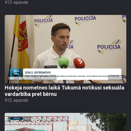
413. epizode
pirms 2 dienām, 11 stundām
00:01:02
Hokeja nometnes laikā Tukumā notikusi seksuāla
vardarbība pret bērnu
412. epizode