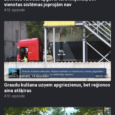
vienotas sistēmas joprojām nav
410. epizode
pirms 6 dienām, 14 stundām
00:01:36
Graudu kulšana uzņem apgriezienus, bet reģionos
aina atšķiras
410. epizode