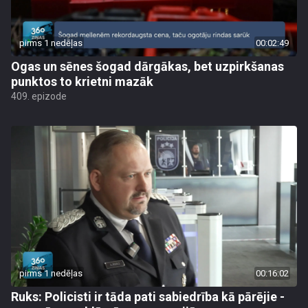
pirms 1 nedēļas
00:02:49
Ogas un sēnes šogad dārgākas, bet uzpirkšanas
punktos to krietni mazāk
409. epizode
pirms 1 nedēļas
00:16:02
Ruks: Policisti ir tāda pati sabiedrība kā pārējie -