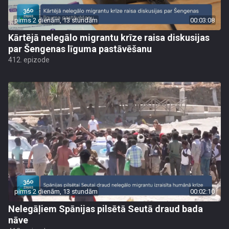
pirms 2 dienām, 13 stundām
00:03:08
Kārtējā nelegālo migrantu krīze raisa diskusijas
par Šengenas līguma pastāvēšanu
412. epizode
pirms 2 dienām, 13 stundām
00:02:10
Nelegāļiem Spānijas pilsētā Seutā draud bada
nāve