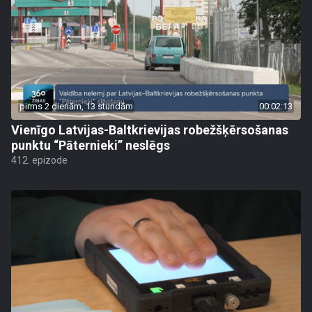
pirms 2 dienām, 13 stundām
00:02:13
Vienīgo Latvijas-Baltkrievijas robežšķērsošanas
punktu “Pāternieki” neslēgs
412. epizode