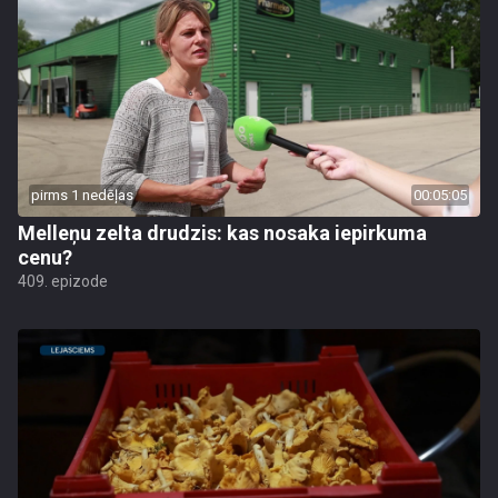
pirms 1 nedēļas
00:05:05
Melleņu zelta drudzis: kas nosaka iepirkuma
cenu?
409. epizode