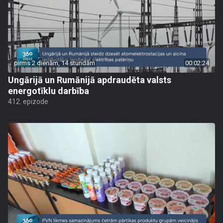
pirms 2 dienām, 14 stundām
00:02:24
Ungārijā un Rumānijā apdraudēta valsts
energotīklu darbība
412. epizode