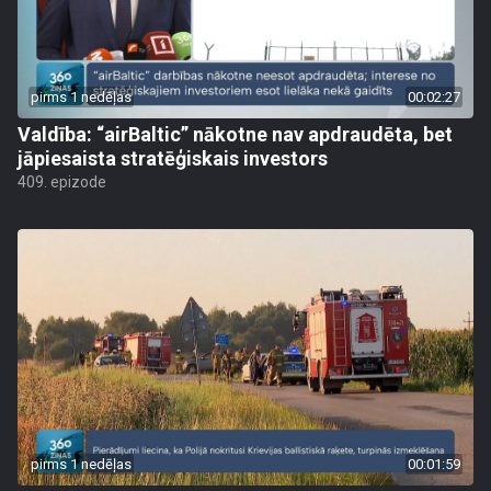
pirms 1 nedēļas
00:02:27
Valdība: “airBaltic” nākotne nav apdraudēta, bet
jāpiesaista stratēģiskais investors
409. epizode
pirms 1 nedēļas
00:01:59