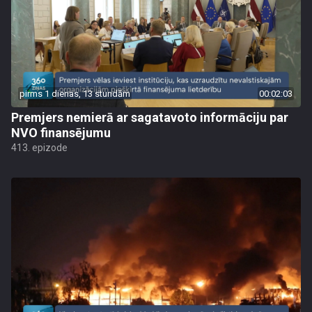
pirms 1 dienas, 13 stundām
00:02:03
Premjers nemierā ar sagatavoto informāciju par
NVO finansējumu
413. epizode