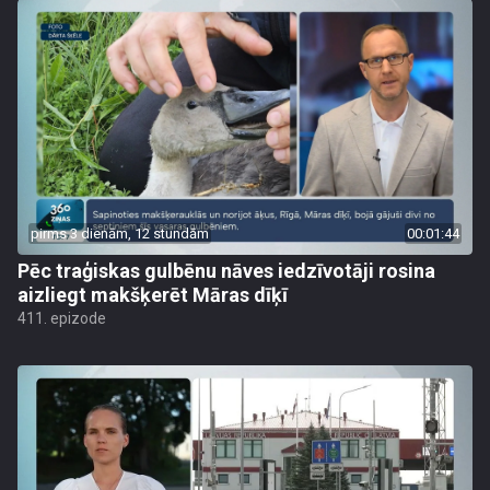
pirms 3 dienām, 12 stundām
00:01:44
Pēc traģiskas gulbēnu nāves iedzīvotāji rosina
aizliegt makšķerēt Māras dīķī
411. epizode