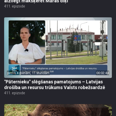
aizliegt makšķerēt Māras dīķī
411. epizode
pirms 4 dienām, 11 stundām
00:02:44
"Pāternieku" slēgšanas pamatojums – Latvijas
drošība un resursu trūkums Valsts robežsardzē
411. epizode