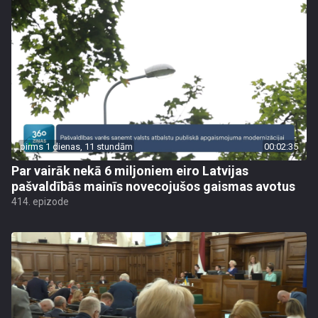
pirms 1 dienas, 11 stundām
00:02:35
Par vairāk nekā 6 miljoniem eiro Latvijas
pašvaldībās mainīs novecojušos gaismas avotus
414. epizode