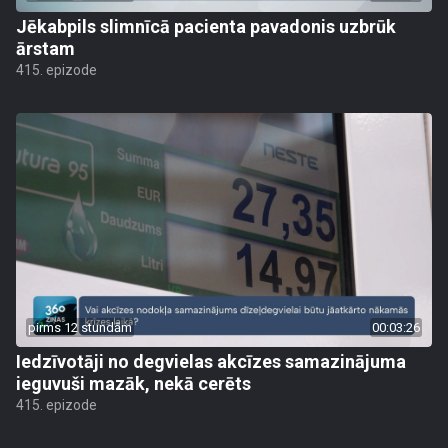
Jēkabpils slimnīcā pacienta pavadonis uzbrūk
ārstam
415. epizode
pirms 12 stundām
00:03:26
Iedzīvotāji no degvielas akcīzes samazinājuma
ieguvuši mazāk, nekā cerēts
415. epizode