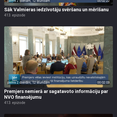
pirms 2 dienām, 12 stundām
00:02:22
Sāk Valmieras iedzīvotāju svēršanu un mērīšanu
413. epizode
pirms 2 dienām, 12 stundām
00:02:03
Premjers nemierā ar sagatavoto informāciju par
NVO finansējumu
413. epizode