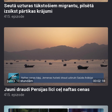
Seutā uzturas tūkstošiem migrantu, pilsētā
izsīkst pārtikas krājumi
415. epizode
pirms 13 stundām
00:02:18
Jauni draudi Persijas līcī ceļ naftas cenas
415. epizode