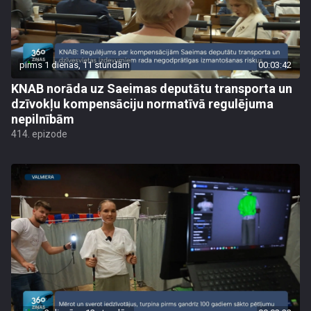
pirms 1 dienas, 11 stundām
00:03:42
KNAB norāda uz Saeimas deputātu transporta un
dzīvokļu kompensāciju normatīvā regulējuma
nepilnībām
414. epizode