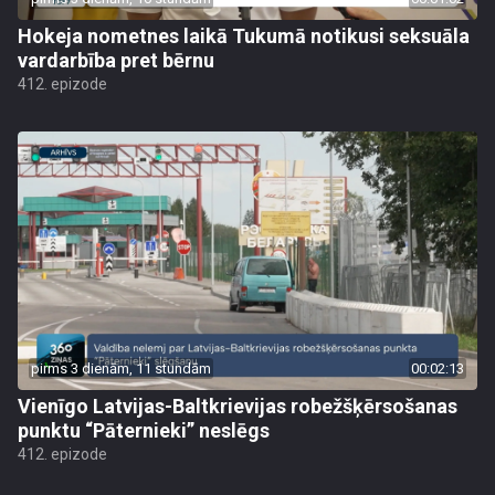
Hokeja nometnes laikā Tukumā notikusi seksuāla
vardarbība pret bērnu
412. epizode
pirms 3 dienām, 11 stundām
00:02:13
Vienīgo Latvijas-Baltkrievijas robežšķērsošanas
punktu “Pāternieki” neslēgs
412. epizode