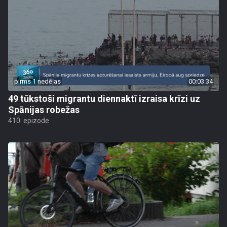
pirms 1 nedēļas
00:03:34
49 tūkstoši migrantu diennaktī izraisa krīzi uz
Spānijas robežas
410. epizode