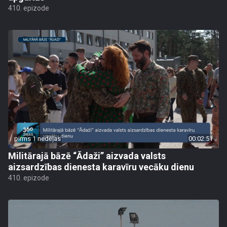
410. epizode
pirms 1 nedēļas
00:02:51
Militārajā bāzē “Ādaži” aizvada valsts
aizsardzības dienesta karavīru vecāku dienu
410. epizode