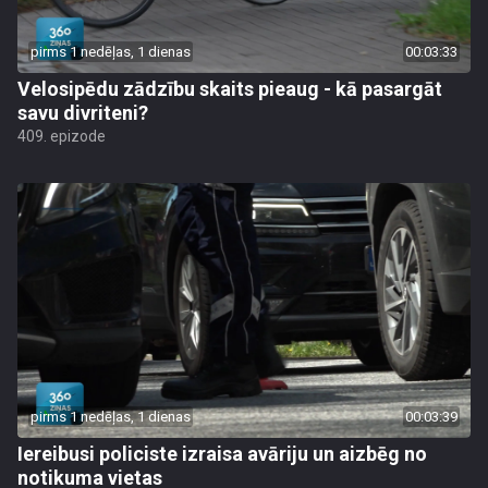
pirms 1 nedēļas, 1 dienas
00:03:33
Velosipēdu zādzību skaits pieaug - kā pasargāt
savu divriteni?
409. epizode
pirms 1 nedēļas, 1 dienas
00:03:39
Iereibusi policiste izraisa avāriju un aizbēg no
notikuma vietas