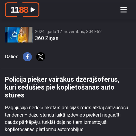
Policija pieķer vairākus dzērājšoferus,
kuri sēdušies pie koplietošanas auto
stūres
2024. gada 12. novembris, S04 E52
360 Ziņas
Dalies
Policija pieķer vairākus dzērājšoferus,
kuri sēdušies pie koplietošanas auto
stūres
Pagājušajā nedēļā rīkotais policijas reids atklāj satraucošu
tendenci – dažu stundu laikā izdevies pieķert negaidīti
daudz pārkāpēju, turklāt daļa no tiem izmantojuši
koplietošanas platformu automobiļus.