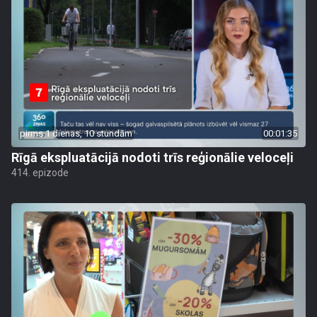
pirms 1 dienas, 10 stundām
00:01:35
Rīgā ekspluatācijā nodoti trīs reģionālie veloceļi
414. epizode