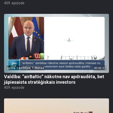
409. epizode
pirms 1 nedēļas, 1 dienas
00:02:27
Valdība: “airBaltic” nākotne nav apdraudēta, bet
jāpiesaista stratēģiskais investors
409. epizode