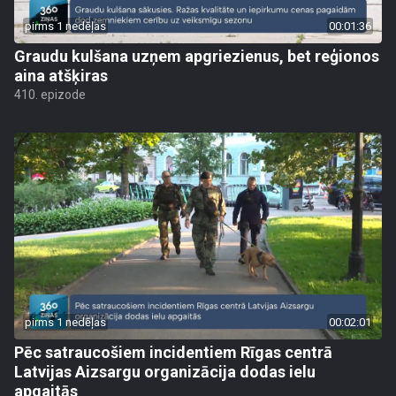
pirms 1 nedēļas
00:01:36
Graudu kulšana uzņem apgriezienus, bet reģionos
aina atšķiras
410. epizode
pirms 1 nedēļas
00:02:01
Pēc satraucošiem incidentiem Rīgas centrā
Latvijas Aizsargu organizācija dodas ielu
apgaitās