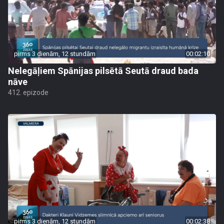
pirms 3 dienām, 12 stundām
00:02:10
Nelegāļiem Spānijas pilsētā Seutā draud bada
nāve
412. epizode
pirms 3 dienām, 12 stundām
00:02:38