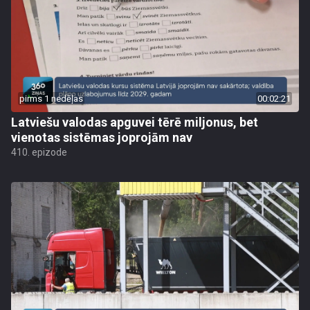
pirms 1 nedēļas
00:02:21
Latviešu valodas apguvei tērē miljonus, bet
vienotas sistēmas joprojām nav
410. epizode