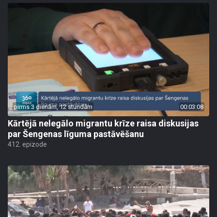
pirms 3 dienām, 12 stundām
00:03:08
Kārtējā nelegālo migrantu krīze raisa diskusijas
par Šengenas līguma pastāvēšanu
412. epizode