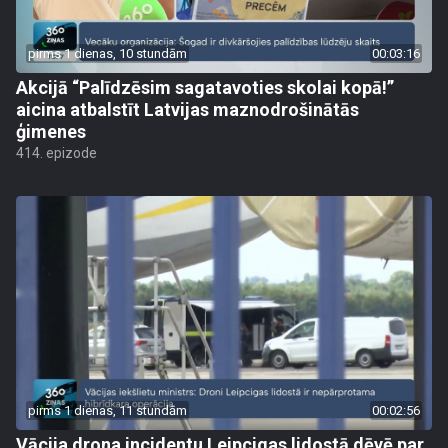
pirms 1 dienas, 10 stundām
00:03:16
Akcijā “Palīdzēsim sagatavoties skolai kopā!”
aicina atbalstīt Latvijas maznodrošinātās
ģimenes
414. epizode
pirms 1 dienas, 11 stundām
00:02:56
Vācija drona incidentu Leipcigas lidostā dēvē par