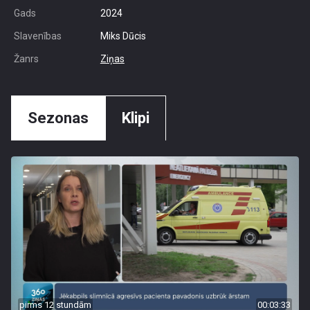
Gads
2024
Slavenības
Miks Dūcis
Žanrs
Ziņas
Sezonas
Klipi
pirms 12 stundām
00:03:33