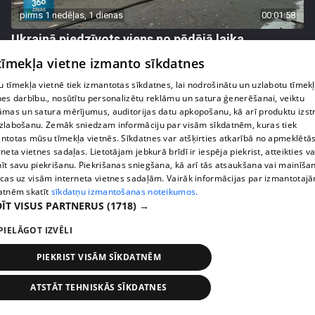
pirms 1 nedēļas, 1 dienas
00:01:58
Ukrainā piedzīvots viens no pēdējā laika
lielākajiem Krievijas uzbrukumiem
 tīmekļa vietne izmanto sīkdatnes
409. epizode
 tīmekļa vietnē tiek izmantotas sīkdatnes, lai nodrošinātu un uzlabotu tīmek
nes darbību., nosūtītu personalizētu reklāmu un satura ģenerēšanai, veiktu
āmas un satura mērījumus, auditorijas datu apkopošanu, kā arī produktu izst
zlabošanu. Zemāk sniedzam informāciju par visām sīkdatnēm, kuras tiek
ntotas mūsu tīmekļa vietnēs. Sīkdatnes var atšķirties atkarībā no apmeklētā
rneta vietnes sadaļas. Lietotājam jebkurā brīdī ir iespēja piekrist, atteikties va
īt savu piekrišanu. Piekrišanas sniegšana, kā arī tās atsaukšana vai mainīša
ecas uz visām interneta vietnes sadaļām. Vairāk informācijas par izmantotaj
atnēm skatīt
sīkdatņu izmantošanas noteikumos.
ĪT VISUS PARTNERUS
(1718) →
PIELĀGOT IZVĒLI
pirms 1 nedēļas, 1 dienas
00:05:05
PIEKRIST VISĀM SĪKDATNĒM
Melleņu zelta drudzis: kas nosaka iepirkuma
ATSTĀT TEHNISKĀS SĪKDATNES
cenu?
409. epizode