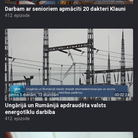
Darbam ar senioriem apmācīti 20 dakteri Klauni
412. epizode
pirms 3 dienām, 13 stundām
00:02:24
Ungārijā un Rumānijā apdraudēta valsts
energotīklu darbība
412. epizode