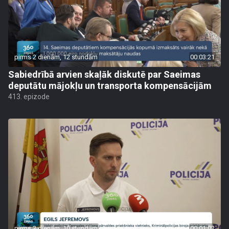
pirms 2 dienām, 12 stundām
00:03:21
Sabiedrībā arvien skaļāk diskutē par Saeimas
deputātu mājokļu un transporta kompensācijām
413. epizode
pirms 3 dienām, 10 stundām
00:01:02