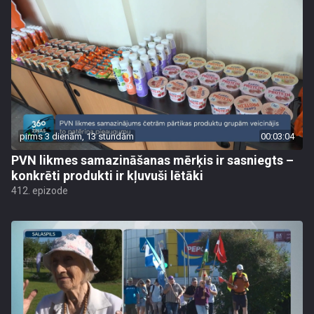
pirms 3 dienām, 13 stundām
00:03:04
PVN likmes samazināšanas mērķis ir sasniegts –
konkrēti produkti ir kļuvuši lētāki
412. epizode