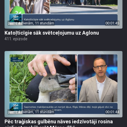
pirms 4 dienām, 11 stundām
00:01:45
Katoļticīgie sāk svētceļojumu uz Aglonu
411. epizode
pirms 4 dienām, 11 stundām
00:01:44
Pēc traģiskas gulbēnu nāves iedzīvotāji rosina