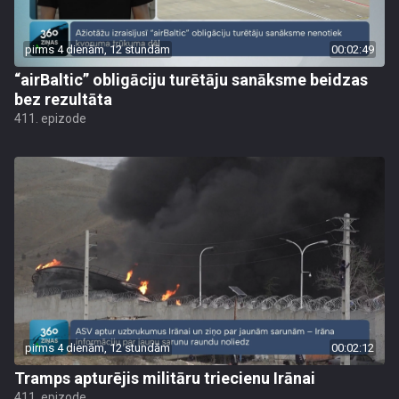
pirms 4 dienām, 12 stundām
00:02:49
“airBaltic” obligāciju turētāju sanāksme beidzas
bez rezultāta
411. epizode
pirms 4 dienām, 12 stundām
00:02:12
Tramps apturējis militāru triecienu Irānai
411. epizode