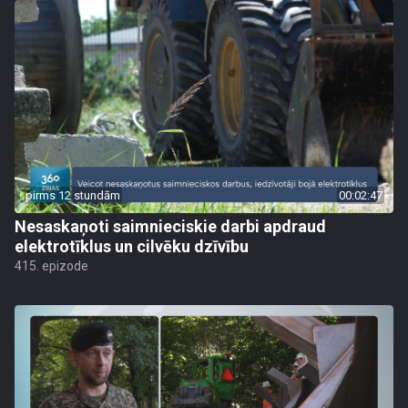
pirms 12 stundām
00:02:47
Nesaskaņoti saimnieciskie darbi apdraud
elektrotīklus un cilvēku dzīvību
415. epizode