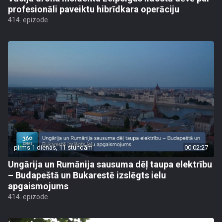
profesionāli paveiktu hibrīdkara operāciju
414. epizode
pirms 1 dienas, 11 stundām
00:02:27
Ungārija un Rumānija sausuma dēļ taupa elektrību
– Budapeštā un Bukarestē izslēgts ielu
apgaismojums
414. epizode