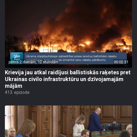
pirms 2 dienām, 12 stundām
00:02:31
Krievija jau atkal raidījusi ballistiskās raķetes pret
Ukrainas civilo infrastruktūru un dzīvojamajām
mājām
413. epizode