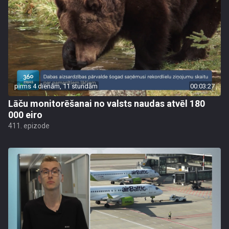
pirms 4 dienām, 11 stundām
00:03:27
Lāču monitorēšanai no valsts naudas atvēl 180
000 eiro
411. epizode