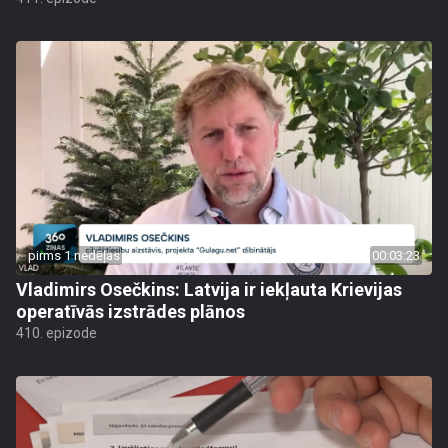
pirms 1 nedēļas
00:03:23
Vladimirs Osečkins: Latvija ir iekļauta Krievijas
operatīvās izstrādes plānos
410. epizode