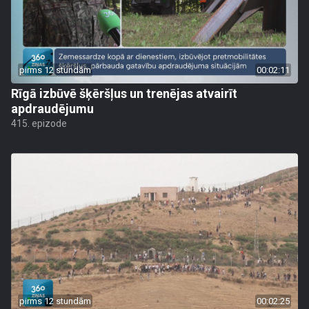
pirms 12 stundām
00:02:11
Rīgā izbūvē šķēršļus un trenējas atvairīt
apdraudējumu
415. epizode
pirms 12 stundām
00:02:25