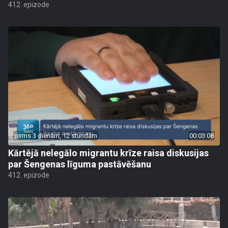
412. epizode
pirms 3 dienām, 12 stundām
00:03:08
Kārtējā nelegālo migrantu krīze raisa diskusijas
par Šengenas līguma pastāvēšanu
412. epizode