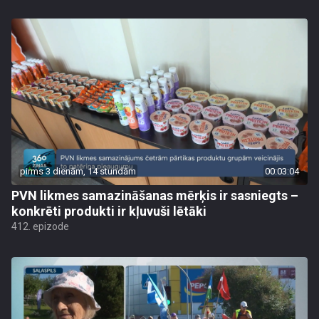
pirms 3 dienām, 14 stundām
00:03:04
PVN likmes samazināšanas mērķis ir sasniegts –
konkrēti produkti ir kļuvuši lētāki
412. epizode