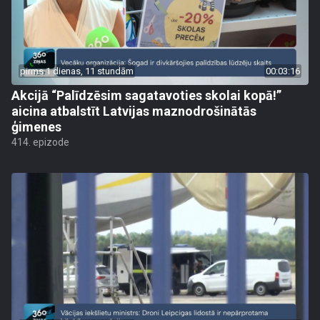
pirms 1 dienas, 11 stundām
00:03:16
Akcijā “Palīdzēsim sagatavoties skolai kopā!”
aicina atbalstīt Latvijas maznodrošinātās
ģimenes
414. epizode