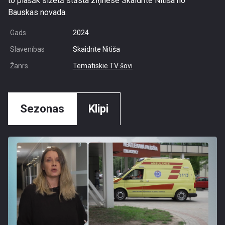
to plašāk sižetā stāsta ziņnese Skaidrīte Nitiša no
Bauskas novada.
Gads
2024
Slavenības
Skaidrīte Nitiša
Žanrs
Tematiskie TV šovi
Sezonas
Klipi