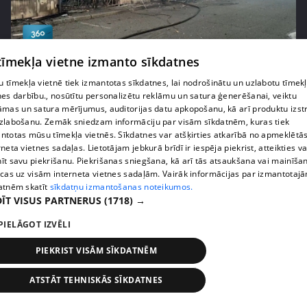
pirms 1 nedēļas, 1 dienas
00:01:58
 tīmekļa vietne izmanto sīkdatnes
Ukrainā piedzīvots viens no pēdējā laika
 tīmekļa vietnē tiek izmantotas sīkdatnes, lai nodrošinātu un uzlabotu tīmek
lielākajiem Krievijas uzbrukumiem
nes darbību., nosūtītu personalizētu reklāmu un satura ģenerēšanai, veiktu
409. epizode
āmas un satura mērījumus, auditorijas datu apkopošanu, kā arī produktu izst
zlabošanu. Zemāk sniedzam informāciju par visām sīkdatnēm, kuras tiek
ntotas mūsu tīmekļa vietnēs. Sīkdatnes var atšķirties atkarībā no apmeklētā
rneta vietnes sadaļas. Lietotājam jebkurā brīdī ir iespēja piekrist, atteikties va
īt savu piekrišanu. Piekrišanas sniegšana, kā arī tās atsaukšana vai mainīša
ecas uz visām interneta vietnes sadaļām. Vairāk informācijas par izmantotaj
atnēm skatīt
sīkdatņu izmantošanas noteikumos.
ĪT VISUS PARTNERUS
(1718) →
PIELĀGOT IZVĒLI
PIEKRIST VISĀM SĪKDATNĒM
pirms 1 nedēļas, 1 dienas
00:05:05
ATSTĀT TEHNISKĀS SĪKDATNES
Melleņu zelta drudzis: kas nosaka iepirkuma