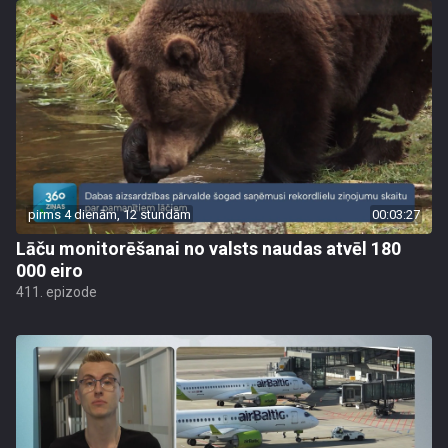
pirms 4 dienām, 12 stundām
00:03:27
Lāču monitorēšanai no valsts naudas atvēl 180
000 eiro
411. epizode