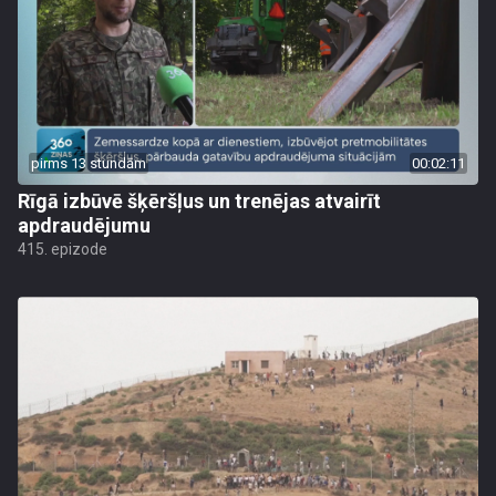
pirms 13 stundām
00:02:11
Rīgā izbūvē šķēršļus un trenējas atvairīt
apdraudējumu
415. epizode