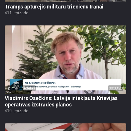
Tramps apturējis militāru triecienu Irānai
411. epizode
pirms 1 nedēļas
00:03:23
Vladimirs Osečkins: Latvija ir iekļauta Krievijas
operatīvās izstrādes plānos
410. epizode