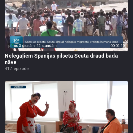
pirms 3 dienām, 12 stundām
00:02:10
Nelegāļiem Spānijas pilsētā Seutā draud bada
nāve
412. epizode