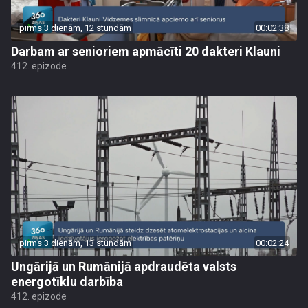
pirms 3 dienām, 12 stundām
00:02:38
Darbam ar senioriem apmācīti 20 dakteri Klauni
412. epizode
pirms 3 dienām, 13 stundām
00:02:24
Ungārijā un Rumānijā apdraudēta valsts
energotīklu darbība
412. epizode