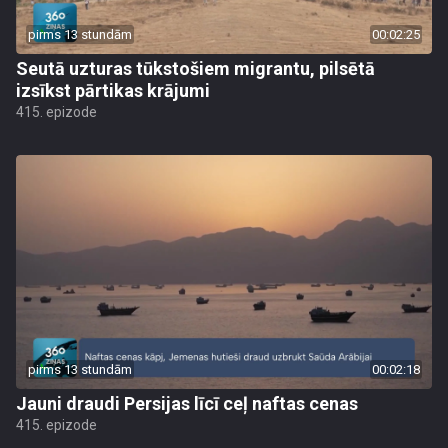
pirms 13 stundām
00:02:25
Seutā uzturas tūkstošiem migrantu, pilsētā
izsīkst pārtikas krājumi
415. epizode
pirms 13 stundām
00:02:18
Jauni draudi Persijas līcī ceļ naftas cenas
415. epizode