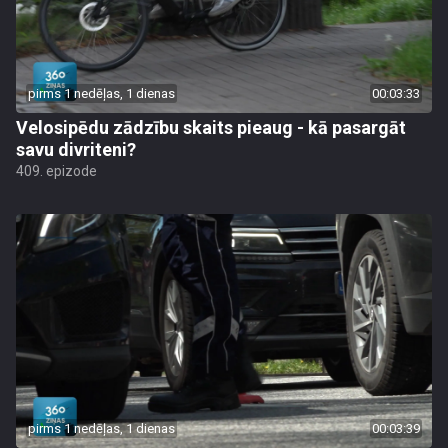
pirms 1 nedēļas, 1 dienas
00:03:33
Velosipēdu zādzību skaits pieaug - kā pasargāt
savu divriteni?
409. epizode
pirms 1 nedēļas, 1 dienas
00:03:39