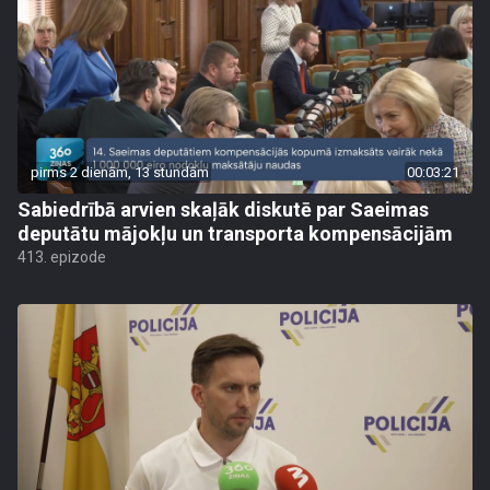
pirms 2 dienām, 13 stundām
00:03:21
Sabiedrībā arvien skaļāk diskutē par Saeimas
deputātu mājokļu un transporta kompensācijām
413. epizode