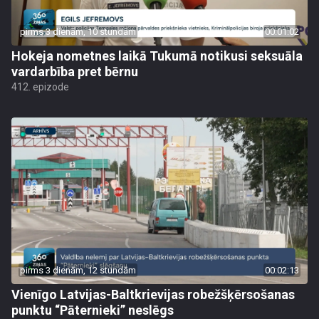
pirms 3 dienām, 10 stundām
00:01:02
Hokeja nometnes laikā Tukumā notikusi seksuāla
vardarbība pret bērnu
412. epizode
pirms 3 dienām, 12 stundām
00:02:13
Vienīgo Latvijas-Baltkrievijas robežšķērsošanas
punktu “Pāternieki” neslēgs