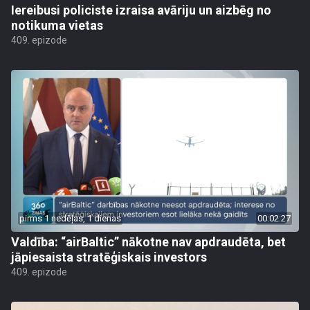
Iereibusi policiste izraisa avāriju un aizbēg no
notikuma vietas
409. epizode
pirms 1 nedēļas, 1 dienas
00:02:27
Valdība: “airBaltic” nākotne nav apdraudēta, bet
jāpiesaista stratēģiskais investors
409. epizode