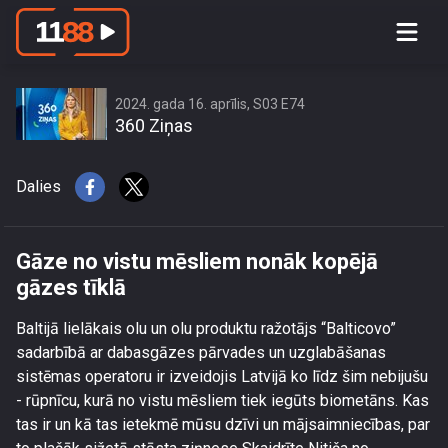
Gāze no vistu mēsliem nonāk kopējā
gāzes tīklā
2024. gada 16. aprīlis, S03 E74
360 Ziņas
Dalies
Gāze no vistu mēsliem nonāk kopējā
gāzes tīklā
Baltijā lielākais olu un olu produktu ražotājs “Balticovo”
sadarbībā ar dabasgāzes pārvades un uzglabāšanas
sistēmas operatoru ir izveidojis Latvijā ko līdz šim nebijušu
- rūpnīcu, kurā no vistu mēsliem tiek iegūts biometāns. Kas
tas ir un kā tas ietekmē mūsu dzīvi un mājsaimniecības, par