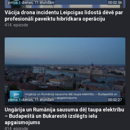
pirms 1 dienas, 11 stundām
00:02:56
Vācija drona incidentu Leipcigas lidostā dēvē par
profesionāli paveiktu hibrīdkara operāciju
414. epizode
pirms 1 dienas, 11 stundām
00:02:27
Ungārija un Rumānija sausuma dēļ taupa elektrību
– Budapeštā un Bukarestē izslēgts ielu
apgaismojums
414. epizode