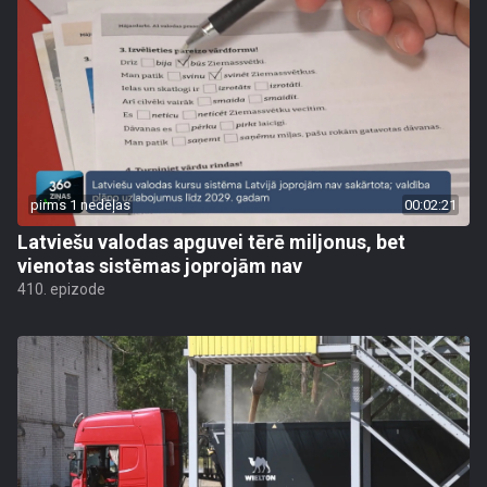
pirms 1 nedēļas
00:02:21
Latviešu valodas apguvei tērē miljonus, bet
vienotas sistēmas joprojām nav
410. epizode