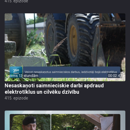
415. epizode
pirms 13 stundām
00:02:47
Nesaskaņoti saimnieciskie darbi apdraud
elektrotīklus un cilvēku dzīvību
415. epizode