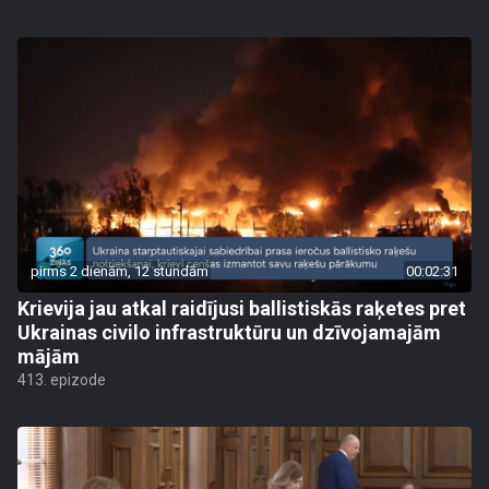
pirms 2 dienām, 12 stundām
00:02:31
Krievija jau atkal raidījusi ballistiskās raķetes pret
Ukrainas civilo infrastruktūru un dzīvojamajām
mājām
413. epizode