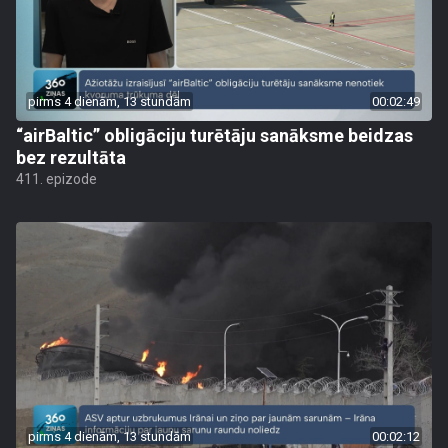
pirms 4 dienām, 13 stundām
00:02:49
“airBaltic” obligāciju turētāju sanāksme beidzas
bez rezultāta
411. epizode
pirms 4 dienām, 13 stundām
00:02:12