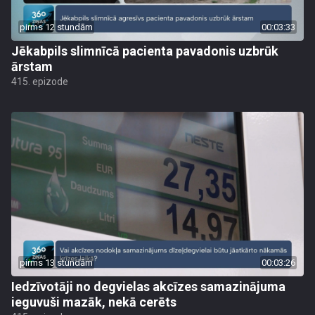
pirms 12 stundām
00:03:33
Jēkabpils slimnīcā pacienta pavadonis uzbrūk
ārstam
415. epizode
pirms 13 stundām
00:03:26
Iedzīvotāji no degvielas akcīzes samazinājuma
ieguvuši mazāk, nekā cerēts