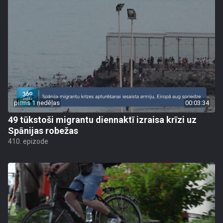
pirms 1 nedēļas
00:03:34
49 tūkstoši migrantu diennaktī izraisa krīzi uz
Spānijas robežas
410. epizode