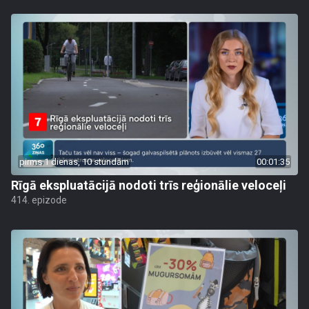
pirms 1 dienas, 10 stundām
00:01:35
Rīgā ekspluatācijā nodoti trīs reģionālie veloceļi
414. epizode