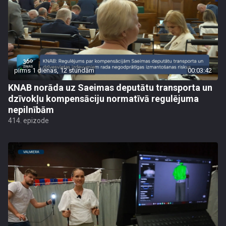
pirms 1 dienas, 12 stundām
00:03:42
KNAB norāda uz Saeimas deputātu transporta un
dzīvokļu kompensāciju normatīvā regulējuma
nepilnībām
414. epizode