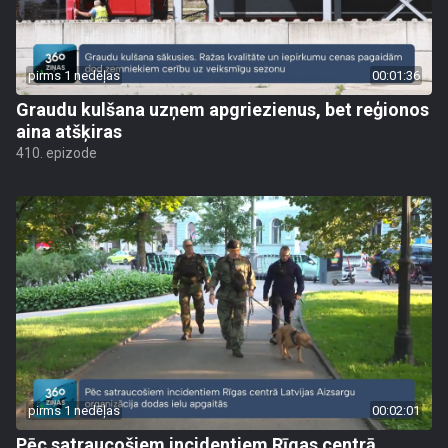
pirms 1 nedēļas
00:01:36
Graudu kulšana uzņem apgriezienus, bet reģionos
aina atšķiras
410. epizode
pirms 1 nedēļas
00:02:01
Pēc satraucošiem incidentiem Rīgas centrā