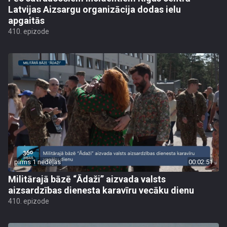
Latvijas Aizsargu organizācija dodas ielu
apgaitās
410. epizode
pirms 1 nedēļas
00:02:51
Militārajā bāzē “Ādaži” aizvada valsts
aizsardzības dienesta karavīru vecāku dienu
410. epizode