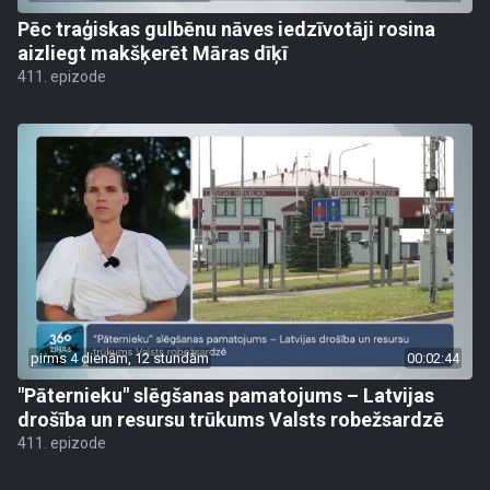
Pēc traģiskas gulbēnu nāves iedzīvotāji rosina
aizliegt makšķerēt Māras dīķī
411. epizode
pirms 4 dienām, 12 stundām
00:02:44
"Pāternieku" slēgšanas pamatojums – Latvijas
drošība un resursu trūkums Valsts robežsardzē
411. epizode