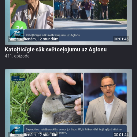
pirms 4 dienām, 12 stundām
00:01:45
Katoļticīgie sāk svētceļojumu uz Aglonu
411. epizode
pirms 4 dienām, 12 stundām
00:01:44