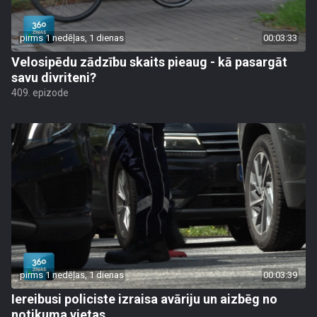
pirms 1 nedēļas, 1 dienas
00:03:33
Velosipēdu zādzību skaits pieaug - kā pasargāt
savu divriteni?
409. epizode
pirms 1 nedēļas, 1 dienas
00:03:39
Iereibusi policiste izraisa avāriju un aizbēg no
notikuma vietas