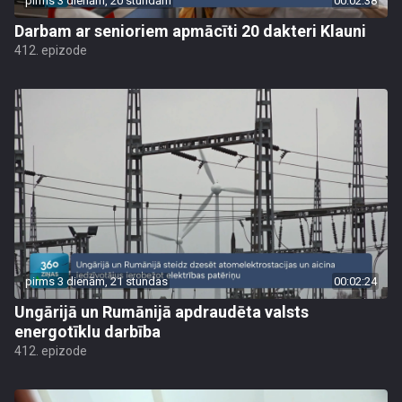
pirms 3 dienām, 20 stundām
00:02:38
Darbam ar senioriem apmācīti 20 dakteri Klauni
412. epizode
pirms 3 dienām, 21 stundas
00:02:24
Ungārijā un Rumānijā apdraudēta valsts
energotīklu darbība
412. epizode