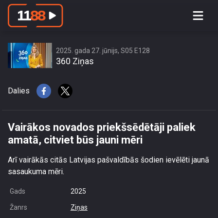
Vairākos novados priekšsēdētāji
paliek amatā, citviet būs jauni mēri
2025. gada 27. jūnijs, S05 E128
360 Ziņas
Dalies
Vairākos novados priekšsēdētāji paliek
amatā, citviet būs jauni mēri
Arī vairākās citās Latvijas pašvaldībās šodien ievēlēti jaunā
sasaukuma mēri.
Gads
2025
Žanrs
Ziņas