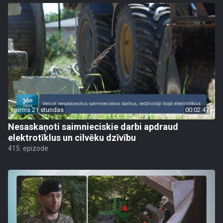
pirms 21 stundas
00:02:47
Nesaskaņoti saimnieciskie darbi apdraud
elektrotīklus un cilvēku dzīvību
415. epizode