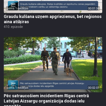
pirms 1 nedēļas
00:01:36
Graudu kulšana uzņem apgriezienus, bet reģionos
aina atšķiras
410. epizode
pirms 1 nedēļas
00:02:01
Pēc satraucošiem incidentiem Rīgas centrā
Latvijas Aizsargu organizācija dodas ielu