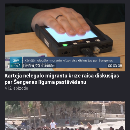
pirms 3 dienām, 20 stundām
00:03:08
Kārtējā nelegālo migrantu krīze raisa diskusijas
par Šengenas līguma pastāvēšanu
412. epizode