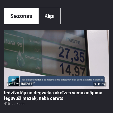
Sezonas
Klipi
pirms 21 stundas
00:03:26
Iedzīvotāji no degvielas akcīzes samazinājuma
ieguvuši mazāk, nekā cerēts
415. epizode