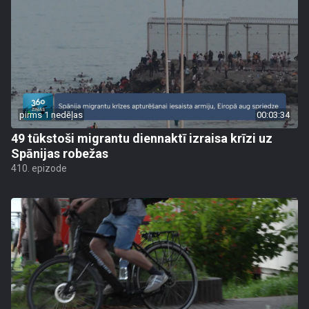
pirms 1 nedēļas
00:03:34
49 tūkstoši migrantu diennaktī izraisa krīzi uz
Spānijas robežas
410. epizode