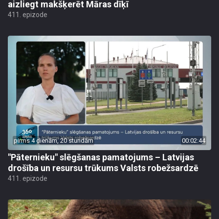
aizliegt makšķerēt Māras dīķī
411. epizode
pirms 4 dienām, 20 stundām
00:02:44
"Pāternieku" slēgšanas pamatojums – Latvijas
drošība un resursu trūkums Valsts robežsardzē
411. epizode