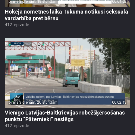
pirms 3 dienām, 18 stundām
00:01:02
Hokeja nometnes laikā Tukumā notikusi seksuāla
vardarbība pret bērnu
412. epizode
pirms 3 dienām, 20 stundām
00:02:13
Vienīgo Latvijas-Baltkrievijas robežšķērsošanas
punktu “Pāternieki” neslēgs
412. epizode