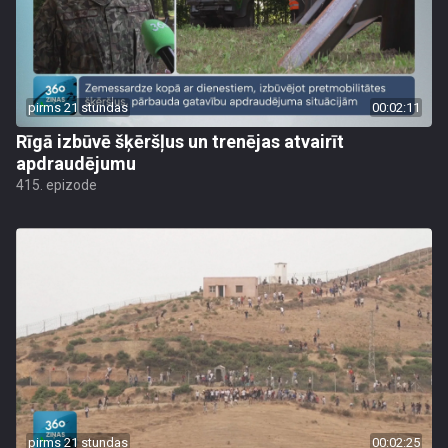
pirms 21 stundas
00:02:11
Rīgā izbūvē šķēršļus un trenējas atvairīt
apdraudējumu
415. epizode
pirms 21 stundas
00:02:25