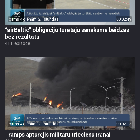
pirms 4 dienām, 21 stundas
00:02:49
“airBaltic” obligāciju turētāju sanāksme beidzas
bez rezultāta
411. epizode
pirms 4 dienām, 21 stundas
00:02:12
Tramps apturējis militāru triecienu Irānai