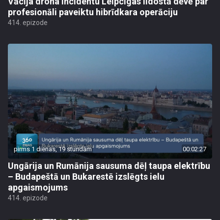
Vācija drona incidentu Leipcigas lidostā dēvē par
profesionāli paveiktu hibrīdkara operāciju
414. epizode
pirms 1 dienas, 19 stundām
00:02:27
Ungārija un Rumānija sausuma dēļ taupa elektrību
– Budapeštā un Bukarestē izslēgts ielu
apgaismojums
414. epizode