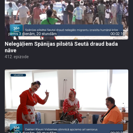
pirms 3 dienām, 20 stundām
00:02:10
Nelegāļiem Spānijas pilsētā Seutā draud bada
nāve
412. epizode