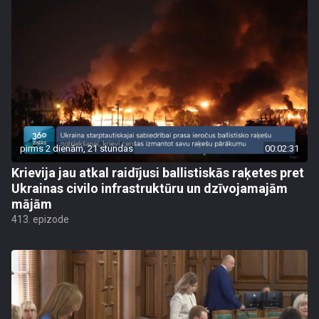
pirms 2 dienām, 21 stundas
00:02:31
Krievija jau atkal raidījusi ballistiskās raķetes pret
Ukrainas civilo infrastruktūru un dzīvojamajām
mājām
413. epizode