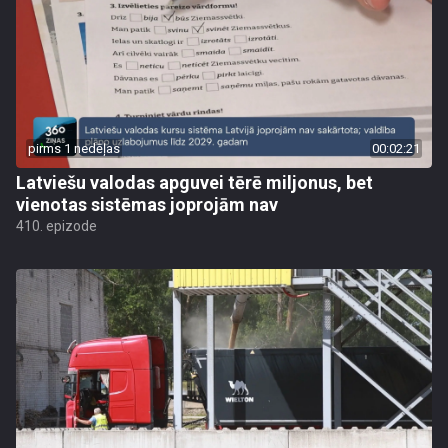
pirms 1 nedēļas
00:02:21
Latviešu valodas apguvei tērē miljonus, bet
vienotas sistēmas joprojām nav
410. epizode