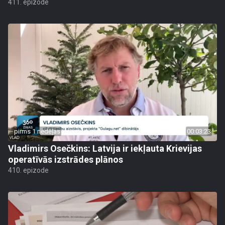
411. epizode
pirms 1 nedēļas
00:03:23
Vladimirs Osečkins: Latvija ir iekļauta Krievijas
operatīvās izstrādes plānos
410. epizode