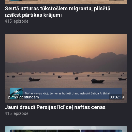
Seutā uzturas tūkstošiem migrantu, pilsētā
izsīkst pārtikas krājumi
415. epizode
pirms 22 stundām
00:02:18
Jauni draudi Persijas līcī ceļ naftas cenas
415. epizode