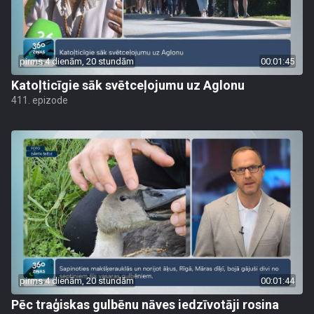
pirms 4 dienām, 20 stundām
00:01:45
Katoļticīgie sāk svētceļojumu uz Aglonu
411. epizode
pirms 4 dienām, 20 stundām
00:01:44
Pēc traģiskas gulbēnu nāves iedzīvotāji rosina