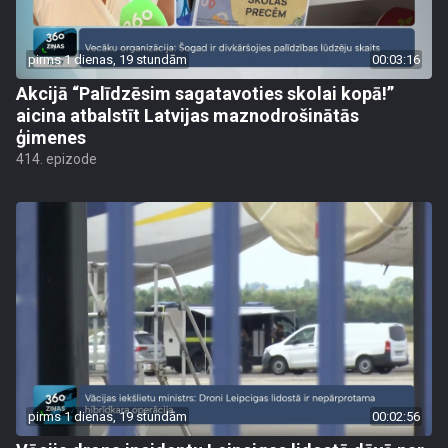
pirms 1 dienas, 19 stundām
00:03:16
Akcijā “Palīdzēsim sagatavoties skolai kopā!”
aicina atbalstīt Latvijas maznodrošinātās
ģimenes
414. epizode
pirms 1 dienas, 19 stundām
00:02:56