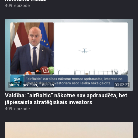
409. epizode
pirms 1 nedēļas, 1 dienas
00:02:27
Valdība: “airBaltic” nākotne nav apdraudēta, bet
jāpiesaista stratēģiskais investors
409. epizode