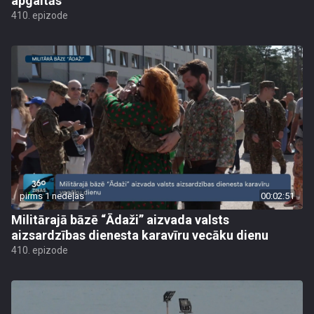
apgaitās
410. epizode
pirms 1 nedēļas
00:02:51
Militārajā bāzē “Ādaži” aizvada valsts
aizsardzības dienesta karavīru vecāku dienu
410. epizode