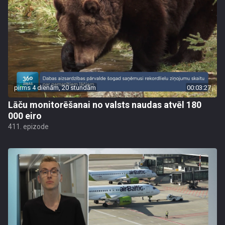
pirms 4 dienām, 20 stundām
00:03:27
Lāču monitorēšanai no valsts naudas atvēl 180
000 eiro
411. epizode