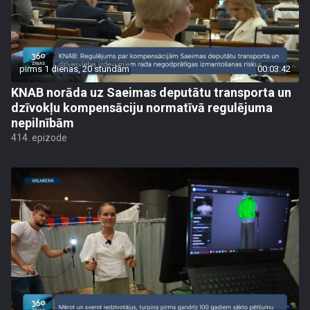
pirms 1 dienas, 20 stundām
00:03:42
KNAB norāda uz Saeimas deputātu transporta un
dzīvokļu kompensāciju normatīvā regulējuma
nepilnībām
414. epizode