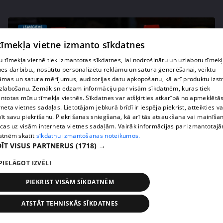
 tīmekļa vietne izmanto sīkdatnes
 tīmekļa vietnē tiek izmantotas sīkdatnes, lai nodrošinātu un uzlabotu tīmek
nes darbību., nosūtītu personalizētu reklāmu un satura ģenerēšanai, veiktu
āmas un satura mērījumus, auditorijas datu apkopošanu, kā arī produktu izst
zlabošanu. Zemāk sniedzam informāciju par visām sīkdatnēm, kuras tiek
ntotas mūsu tīmekļa vietnēs. Sīkdatnes var atšķirties atkarībā no apmeklētā
rneta vietnes sadaļas. Lietotājam jebkurā brīdī ir iespēja piekrist, atteikties va
īt savu piekrišanu. Piekrišanas sniegšana, kā arī tās atsaukšana vai mainīša
pirms 1 nedēļas, 1 dienas
00:02:49
ecas uz visām interneta vietnes sadaļām. Vairāk informācijas par izmantotaj
atnēm skatīt
sīkdatņu izmantošanas noteikumos.
Ogas un sēnes šogad dārgākas, bet uzpirkšanas
ĪT VISUS PARTNERUS
(1718) →
punktos to krietni mazāk
PIELĀGOT IZVĒLI
409. epizode
PIEKRIST VISĀM SĪKDATNĒM
ATSTĀT TEHNISKĀS SĪKDATNES