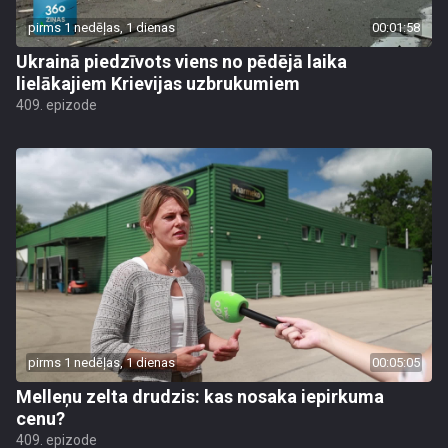
pirms 1 nedēļas, 1 dienas
00:01:58
Ukrainā piedzīvots viens no pēdējā laika
lielākajiem Krievijas uzbrukumiem
409. epizode
pirms 1 nedēļas, 1 dienas
00:05:05
Melleņu zelta drudzis: kas nosaka iepirkuma
cenu?
409. epizode