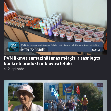
pirms 3 dienām, 22 stundām
00:03:04
PVN likmes samazināšanas mērķis ir sasniegts –
konkrēti produkti ir kļuvuši lētāki
412. epizode