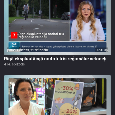
pirms 1 dienas, 19 stundām
00:01:35
Rīgā ekspluatācijā nodoti trīs reģionālie veloceļi
414. epizode