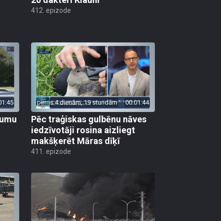
412. epizode
01:45
pirms 4 dienām, 19 stundām
00:01:44
ojumu
Pēc traģiskas gulbēnu nāves
iedzīvotāji rosina aizliegt
makšķerēt Māras dīķī
411. epizode