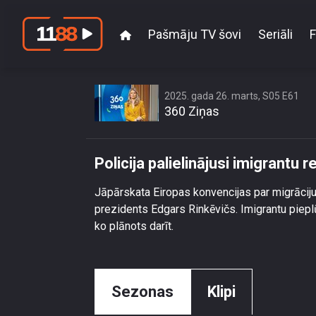
Pašmāju TV šovi
Seriāli
F
Poli
2025. gada 26. marts, S05 E61
360 Ziņas
Policija palielinājusi imigrantu r
Jāpārskata Eiropas konvencijas par migrāciju,
prezidents Edgars Rinkēvičs. Imigrantu pieplū
ko plānots darīt.
Sezonas
Klipi