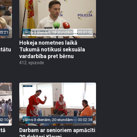
03:21
pirms 3 dienām, 18 stundām
00:01:02
Hokeja nometnes laikā
utātu
Tukumā notikusi seksuāla
vardarbība pret bērnu
412. epizode
02:10
pirms 3 dienām, 20 stundām
00:02:38
ētā
Darbam ar senioriem apmācīti
20 dakteri Klauni