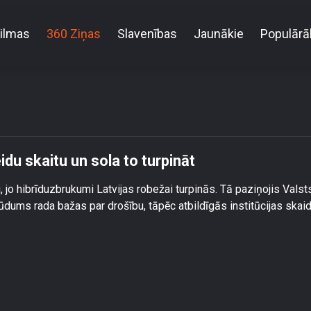
ilmas
360 Ziņas
Slavenības
Jaunākie
Populārā
cija palielinājusi imigrantu reidu skaitu un sola to tur
eidu skaitu un sola to turpināt
 jo hibrīduzbrukumi Latvijas robežai turpinās. Tā paziņojis Valst
dums rada bažas par drošību, tāpēc atbildīgās institūcijas skaid