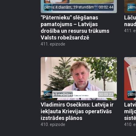
pirms 4 dienām, 19 stundām
00:02:44
pirm
"Pāternieku" slēgšanas
Lāču
pamatojums – Latvijas
naud
drošība un resursu trūkums
411. 
Valsts robežsardzē
411. epizode
pirms 1 nedēļas
00:03:23
pirm
Vladimirs Osečkins: Latvija ir
Latv
iekļauta Krievijas operatīvās
milj
izstrādes plānos
sist
410. epizode
410. 