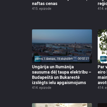
naftas cenas
reģi
415. epizode
414. 
pirms 1 dienas, 19 stundām
00:02:27
pirm
Ungārija un Rumānija
Par 
sausuma dēļ taupa elektrību –
eiro
Budapeštā un Bukarestē
main
izslēgts ielu apgaismojums
avot
414. epizode
414. 