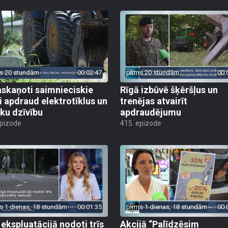
s 20 stundām
00:02:47
pirms 20 stundām
00:
skaņoti saimnieciskie
Rīgā izbūvē šķēršļus un
i apdraud elektrotīklus un
trenējas atvairīt
ēku dzīvību
apdraudējumu
epizode
415. epizode
s 1 dienas, 18 stundām
00:01:35
pirms 1 dienas, 18 stundām
00:
 ekspluatācijā nodoti trīs
Akcijā “Palīdzēsim