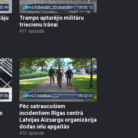
02:49
pirms 4 dienām, 20 stundām
00:02:12
tāju
Tramps apturējis militāru
triecienu Irānai
411. epizode
01:36
pirms 1 nedēļas
00:02:01
Pēc satraucošiem
s
incidentiem Rīgas centrā
Latvijas Aizsargu organizācija
dodas ielu apgaitās
410. epizode