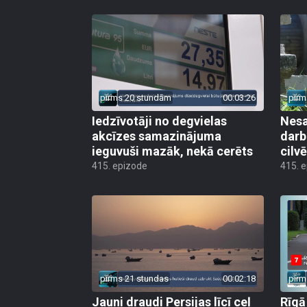
pirms 20 stundām
00:03:26
pirm
Iedzīvotāji no degvielas
Nesa
akcīzes samazinājuma
darb
ieguvuši mazāk, nekā cerēts
cilv
415. epizode
415. 
pirms 21 stundas
00:02:18
pirm
Jauni draudi Persijas līcī ceļ
Rīgā