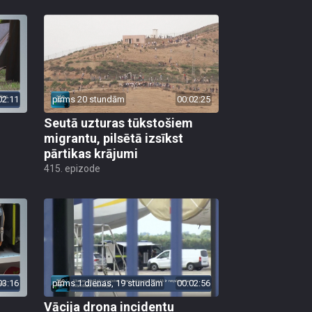
02:11
pirms 20 stundām
00:02:25
Seutā uzturas tūkstošiem
migrantu, pilsētā izsīkst
pārtikas krājumi
415. epizode
03:16
pirms 1 dienas, 19 stundām
00:02:56
Vācija drona incidentu