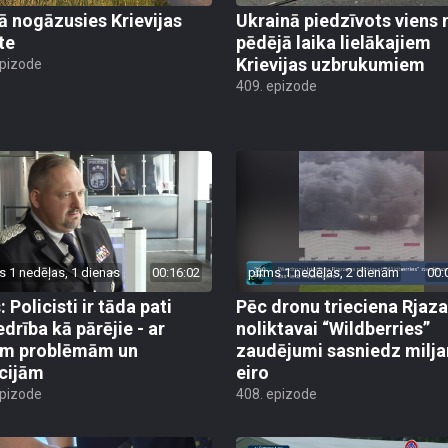
jā nogāzusies Krievijas
Ukrainā piedzīvots viens 
te
pēdējā laika lielākajiem
Krievijas uzbrukumiem
epizode
409. epizode
s 1 nedēļas, 1 dienas
00:16:02
pirms 1 nedēļas, 2 dienām
00:
 Policisti ir tāda pati
Pēc dronu trieciena Rjaz
edrība kā pārējie - ar
noliktavai “Wildberries”
ām problēmām un
zaudējumi sasniedz milja
cijām
eiro
epizode
408. epizode