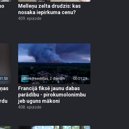
no
Melleņu zelta drudzis: kas
nosaka iepirkuma cenu?
409. epizode
01:53
pirms 1 nedēļas, 2 dienām
00:01:29
aņas
Francijā fiksē jaunu dabas
parādību - pirokumolonimbu
rdu
jeb uguns mākoni
408. epizode