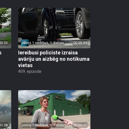
03:33
pirms 1 nedēļas, 1 dienas
00:03:39
s
Iereibusi policiste izraisa
avāriju un aizbēg no notikuma
vietas
409. epizode
01:58
pirms 1 nedēļas, 1 dienas
00:05:05