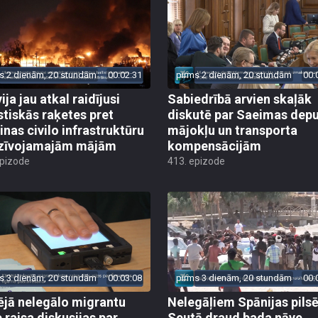
s 2 dienām, 20 stundām
00:02:31
pirms 2 dienām, 20 stundām
00:
ija jau atkal raidījusi
Sabiedrībā arvien skaļāk
istiskās raķetes pret
diskutē par Saeimas dep
inas civilo infrastruktūru
mājokļu un transporta
zīvojamajām mājām
kompensācijām
epizode
413. epizode
s 3 dienām, 20 stundām
00:03:08
pirms 3 dienām, 20 stundām
00:
ējā nelegālo migrantu
Nelegāļiem Spānijas pils
e raisa diskusijas par
Seutā draud bada nāve