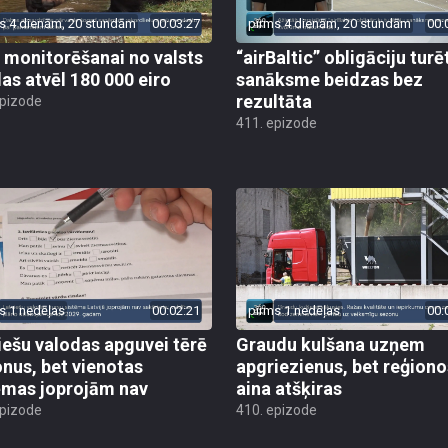
s 4 dienām, 20 stundām
00:03:27
pirms 4 dienām, 20 stundām
00:
 monitorēšanai no valsts
“airBaltic” obligāciju turē
as atvēl 180 000 eiro
sanāksme beidzas bez
rezultāta
epizode
411. epizode
s 1 nedēļas
00:02:21
pirms 1 nedēļas
00:
iešu valodas apguvei tērē
Graudu kulšana uzņem
onus, bet vienotas
apgriezienus, bet reģiono
ēmas joprojām nav
aina atšķiras
epizode
410. epizode