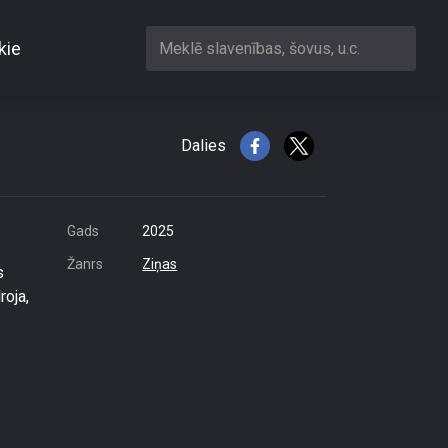
kie
Meklē slavenības, šovus, u.c.
pināt
Dalies
Gads
2025
Žanrs
Ziņas
s
roja,