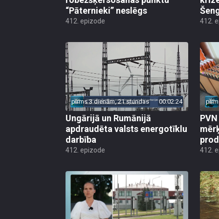
“Pāternieki” neslēgs
Šeng
412. epizode
412. 
pirms 3 dienām, 21 stundas
00:02:24
pirm
Ungārijā un Rumānijā
PVN 
apdraudēta valsts energotīklu
mērķ
darbība
produ
412. epizode
412. 