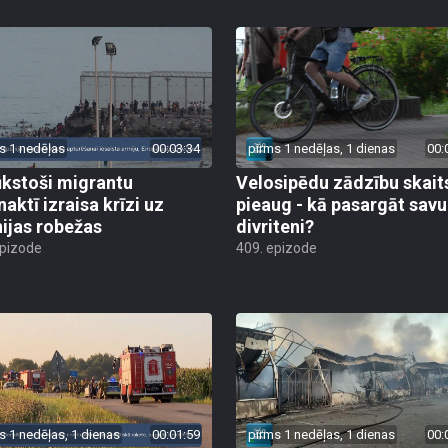
s 1 nedēļas
00:03:34
pirms 1 nedēļas, 1 dienas
00:
ūkstoši migrantu
Velosipēdu zādzību skait
naktī izraisa krīzi uz
pieaug - kā pasargāt savu
ijas robežas
divriteni?
epizode
409. epizode
s 1 nedēļas, 1 dienas
00:01:59
pirms 1 nedēļas, 1 dienas
00: