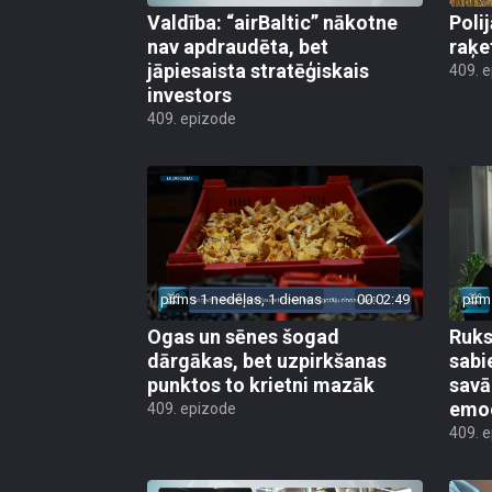
Valdība: “airBaltic” nākotne
Poli
nav apdraudēta, bet
raķe
jāpiesaista stratēģiskais
409. 
investors
409. epizode
pirms 1 nedēļas, 1 dienas
00:02:49
pirm
Ogas un sēnes šogad
Ruks:
dārgākas, bet uzpirkšanas
sabi
punktos to krietni mazāk
sav
emo
409. epizode
409. 