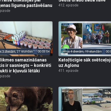
enas līguma pastāvēšanu
412. epizode
epizode
s 3 dienām, 21 stundas
00:03:04
pirms 4 dienām, 19 stundām
00:
likmes samazināšanas
Katoļticīgie sāk svētceļ
is ir sasniegts – konkrēti
uz Aglonu
kti ir kļuvuši lētāki
411. epizode
epizode