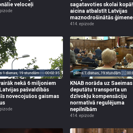
onālie veloceļi
sagatavoties skolai kopā!
aicina atbalstīt Latvijas
epizode
maznodrošinātās ģimene
414. epizode
s 1 dienas, 19 stundām
00:02:35
pirms 1 dienas, 19 stundām
00:
vairāk nekā 6 miljoniem
KNAB norāda uz Saeimas
 Latvijas pašvaldībās
deputātu transporta un
īs novecojušos gaismas
dzīvokļu kompensāciju
us
normatīvā regulējuma
nepilnībām
epizode
414. epizode