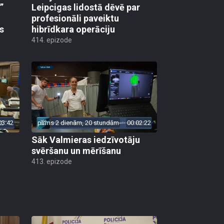
”
Leipcigas lidostā dēvē par
profesionāli paveiktu
s
hibrīdkara operāciju
414. epizode
03:42
pirms 2 dienām, 20 stundām
00:02:22
Sāk Valmieras iedzīvotāju
svēršanu un mērīšanu
413. epizode