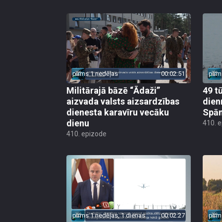
pirms 1 nedēļas
00:02:51
pirm
Militārajā bāzē “Ādaži”
49 t
aizvada valsts aizsardzības
dien
dienesta karavīru vecāku
Spān
dienu
410. 
410. epizode
pirms 1 nedēļas, 1 dienas
00:02:27
pirm