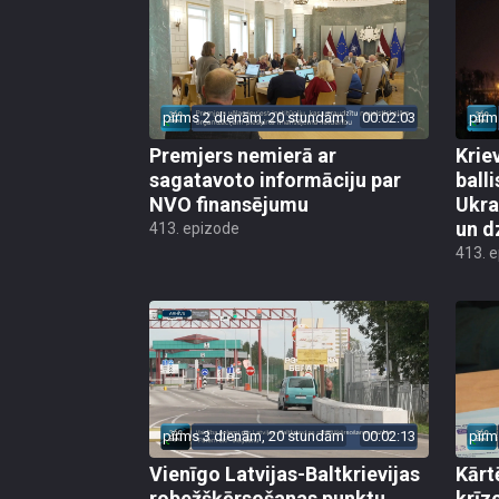
pirms 2 dienām, 20 stundām
00:02:03
pirm
Premjers nemierā ar
Kriev
sagatavoto informāciju par
ball
NVO finansējumu
Ukra
un d
413. epizode
413. 
pirms 3 dienām, 20 stundām
00:02:13
pirm
Vienīgo Latvijas-Baltkrievijas
Kārt
robežšķērsošanas punktu
krīz