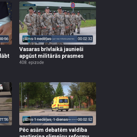
00:56
pirms 1 nedēļas
00:02:32
u
Vasaras brīvlaikā jaunieši
lābt
apgūst militārās prasmes
408. epizode
01:56
pirms 1 nedēļas, 1 dienas
00:02:52
Pēc asām debatēm valdība
apstiprina slimnīcu reformu