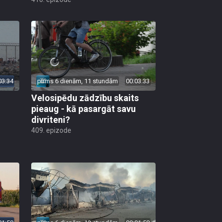
03:34
pirms 6 dienām, 11 stundām
00:03:33
Velosipēdu zādzību skaits
pieaug - kā pasargāt savu
divriteni?
409. epizode