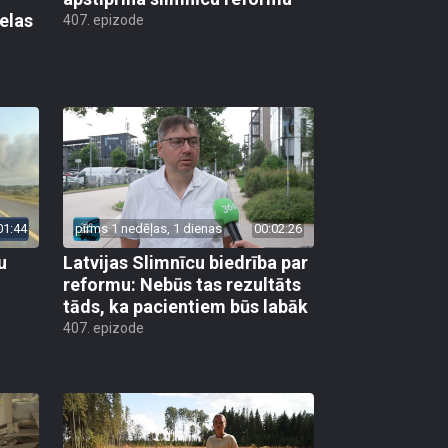
elas
407. epizode
01:44
pirms 1 nedēļas, 1 dienas
00:02:26
u
Latvijas Slimnīcu biedrība par
reformu: Nebūs tas rezultāts
tāds, ka pacientiem būs labāk
407. epizode