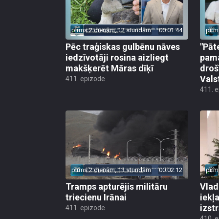
pirms 2 dienām, 12 stundām
00:01:44
pirm
Pēc traģiskas gulbēnu nāves
"Pāt
iedzīvotāji rosina aizliegt
pama
makšķerēt Māras dīķī
droš
Vals
411. epizode
411. 
pirms 2 dienām, 13 stundām
00:02:12
pirm
Tramps apturējis militāru
Vlad
triecienu Irānai
iekļ
izst
411. epizode
410. 