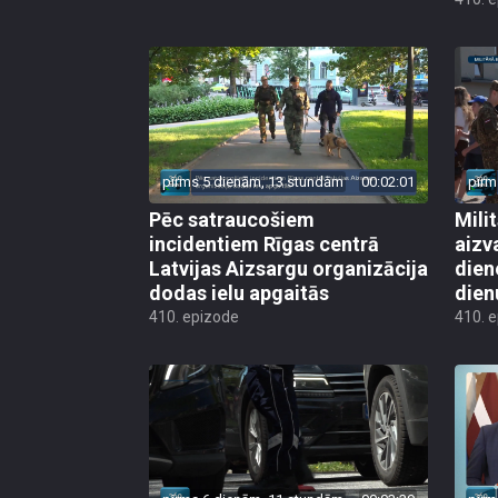
pirms 5 dienām, 13 stundām
00:02:01
pirm
Pēc satraucošiem
Mili
incidentiem Rīgas centrā
aizv
Latvijas Aizsargu organizācija
dien
dodas ielu apgaitās
dien
410. epizode
410. 