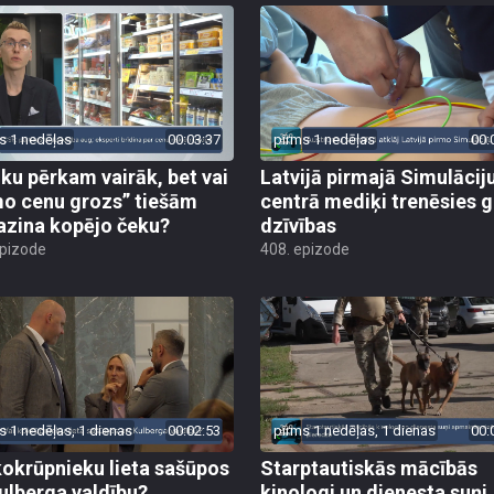
s 1 nedēļas
00:03:37
pirms 1 nedēļas
00:
iku pērkam vairāk, bet vai
Latvijā pirmajā Simulācij
o cenu grozs” tiešām
centrā mediķi trenēsies g
zina kopējo čeku?
dzīvības
epizode
408. epizode
s 1 nedēļas, 1 dienas
00:02:53
pirms 1 nedēļas, 1 dienas
00:
kokrūpnieku lieta sašūpos
Starptautiskās mācībās
Kulberga valdību?
kinologi un dienesta suņi