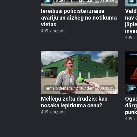
pirms 6 dienām, 11 stundām
00:03:39
pirm
Iereibusi policiste izraisa
Vald
avāriju un aizbēg no notikuma
nav 
vietas
jāpi
inve
409. epizode
409. 
pirms 6 dienām, 12 stundām
00:05:05
pirm
Melleņu zelta drudzis: kas
Ogas
nosaka iepirkuma cenu?
dārg
punk
409. epizode
409. 