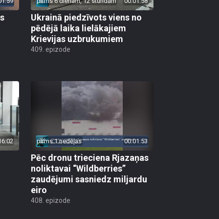
01:59
pirms 6 dienām, 12 stundām
00:01:58
as
Ukrainā piedzīvots viens no
pēdējā laika lielākajiem
Krievijas uzbrukumiem
409. epizode
16:02
pirms 1 nedēļas
00:01:53
Pēc dronu trieciena Rjazaņas
noliktavai “Wildberries”
zaudējumi sasniedz miljardu
eiro
408. epizode