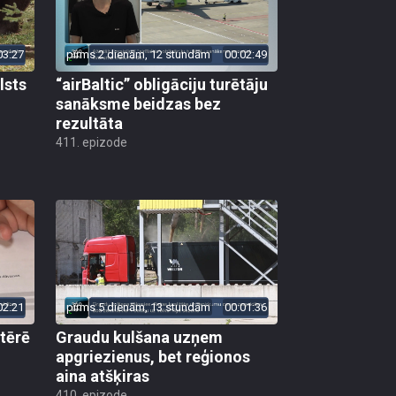
03:27
pirms 2 dienām, 12 stundām
00:02:49
lsts
“airBaltic” obligāciju turētāju
sanāksme beidzas bez
rezultāta
411. epizode
02:21
pirms 5 dienām, 13 stundām
00:01:36
 tērē
Graudu kulšana uzņem
apgriezienus, bet reģionos
aina atšķiras
410. epizode