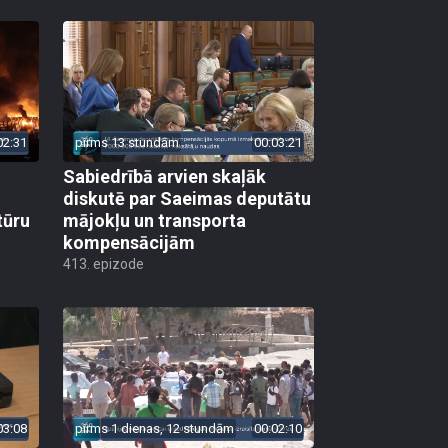
02:31
pirms 13 stundām
00:03:21
Sabiedrībā arvien skaļāk
diskutē par Saeimas deputātu
tūru
mājokļu un transporta
kompensācijām
413. epizode
03:08
pirms 1 dienas, 12 stundām
00:02:10