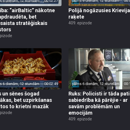
s 6 dienām, 12 stundām
00:02:27
pirms 6 dienām, 12 stundām
00:
ība: “airBaltic” nākotne
Polijā nogāzusies Krievij
apdraudēta, bet
raķete
esaista stratēģiskais
409. epizode
stors
epizode
s 6 dienām, 12 stundām
00:02:49
pirms 6 dienām, 12 stundām
00:
 un sēnes šogad
Ruks: Policisti ir tāda pati
ākas, bet uzpirkšanas
sabiedrība kā pārējie - ar
tos to krietni mazāk
savām problēmām un
emocijām
epizode
409. epizode