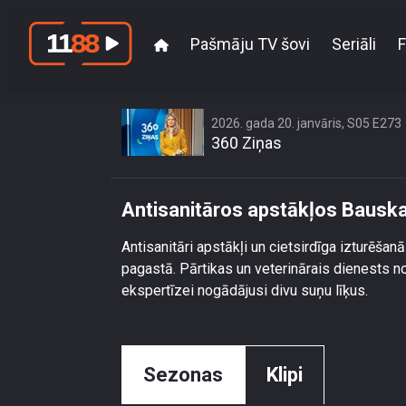
Pašmāju TV šovi
Seriāli
F
An
2026. gada 20. janvāris, S05 E273
360 Ziņas
Antisanitāros apstākļos Bausk
Antisanitāri apstākļi un cietsirdīga izturēš
pagastā. Pārtikas un veterinārais dienests n
ekspertīzei nogādājusi divu suņu līķus.
Sezonas
Klipi