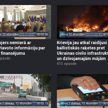
s 12 stundām
00:02:03
pirms 12 stundām
00:
jers nemierā ar
Krievija jau atkal raidījusi
tavoto informāciju par
ballistiskās raķetes pret
finansējumu
Ukrainas civilo infrastruk
un dzīvojamajām mājām
epizode
413. epizode
s 1 dienas, 12 stundām
00:02:13
pirms 1 dienas, 12 stundām
00: