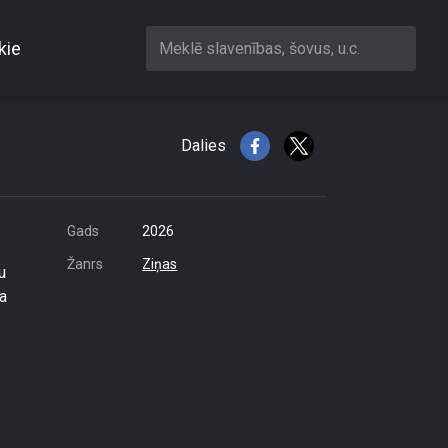
kie
Meklē slavenības, šovus, u.c.
kus
Dalies
Gads
2026
Žanrs
Ziņas
u
ja