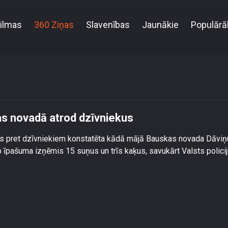
ilmas
360 Ziņas
Slavenības
Jaunākie
Populārā
tisanitāros apstākļos Bauskas novadā atrod dzīvnie
as novadā atrod dzīvniekus
anās pret dzīvniekiem konstatēta kādā mājā Bauskas novada Dāviņ
o īpašuma izņēmis 15 suņus un trīs kaķus, savukārt Valsts polici