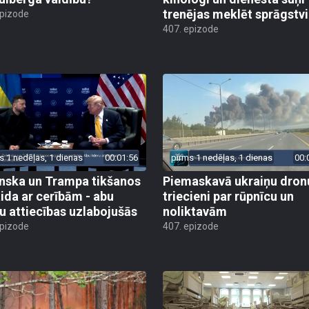
trenējas meklēt sprāgstvi
epizode
407. epizode
s 1 nedēļas, 1 dienas
00:01:56
pirms 1 nedēļas, 1 dienas
00:
nska un Trampa tikšanos
Piemaskavā ukraiņu dron
ida ar cerībām - abu
triecieni par rūpnīcu un
ru attiecības uzlabojušās
noliktavām
epizode
407. epizode