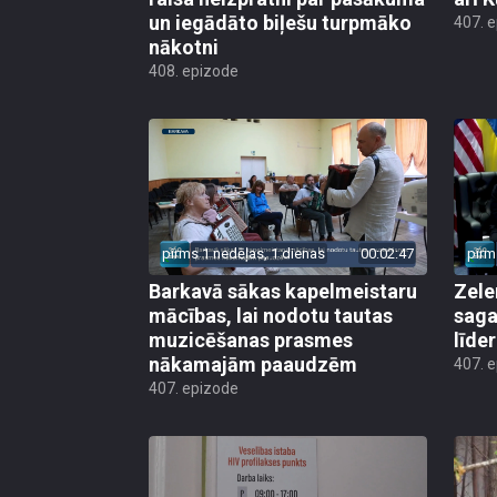
un iegādāto biļešu turpmāko
407. 
nākotni
408. epizode
pirms 1 nedēļas, 1 dienas
00:02:47
pirm
Barkavā sākas kapelmeistaru
Zele
mācības, lai nodotu tautas
saga
muzicēšanas prasmes
līde
nākamajām paaudzēm
407. 
407. epizode