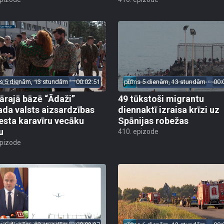
s 5 dienām, 13 stundām
00:02:51
pirms 5 dienām, 13 stundām
00:
tārajā bāzē “Ādaži”
49 tūkstoši migrantu
ada valsts aizsardzības
diennaktī izraisa krīzi uz
esta karavīru vecāku
Spānijas robežas
u
410. epizode
epizode