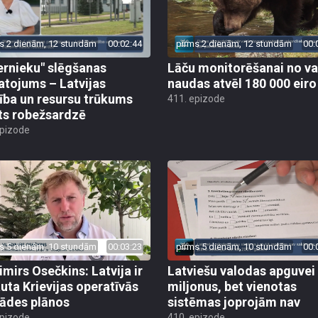
s 2 dienām, 12 stundām
00:02:44
pirms 2 dienām, 12 stundām
00:
ernieku" slēgšanas
Lāču monitorēšanai no va
tojums – Latvijas
naudas atvēl 180 000 eiro
ība un resursu trūkums
411. epizode
ts robežsardzē
epizode
s 5 dienām, 10 stundām
00:03:23
pirms 5 dienām, 10 stundām
00:
imirs Osečkins: Latvija ir
Latviešu valodas apguvei
auta Krievijas operatīvās
miljonus, bet vienotas
rādes plānos
sistēmas joprojām nav
epizode
410. epizode