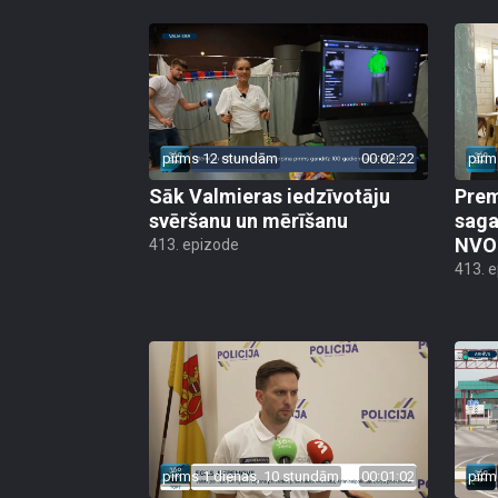
pirms 12 stundām
00:02:22
pirm
Sāk Valmieras iedzīvotāju
Prem
svēršanu un mērīšanu
saga
NVO 
413. epizode
413. 
pirms 1 dienas, 10 stundām
00:01:02
pirm