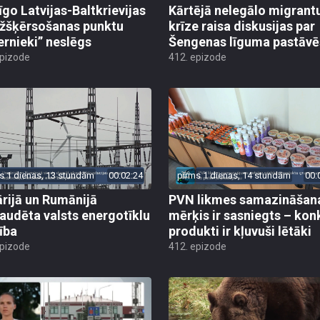
īgo Latvijas-Baltkrievijas
Kārtējā nelegālo migrant
žšķērsošanas punktu
krīze raisa diskusijas par
ernieki” neslēgs
Šengenas līguma pastāv
epizode
412. epizode
s 1 dienas, 13 stundām
00:02:24
pirms 1 dienas, 14 stundām
00:
rijā un Rumānijā
PVN likmes samazināšan
audēta valsts energotīklu
mērķis ir sasniegts – kon
ība
produkti ir kļuvuši lētāki
epizode
412. epizode