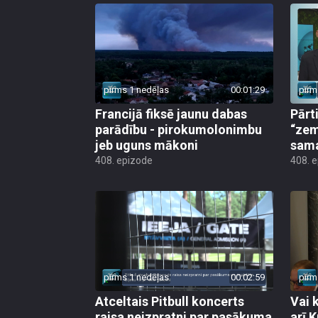
pirms 1 nedēļas
00:01:29
pirm
Francijā fiksē jaunu dabas
Pārt
parādību - pirokumolonimbu
“zem
jeb uguns mākoni
sama
408. epizode
408. 
pirms 1 nedēļas
00:02:59
pirm
Atceltais Pitbull koncerts
Vai 
raisa neizpratni par pasākuma
arī 