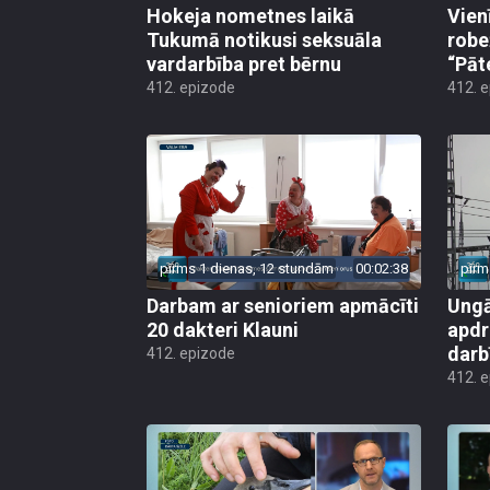
Hokeja nometnes laikā
Vien
Tukumā notikusi seksuāla
robe
vardarbība pret bērnu
“Pāt
412. epizode
412. 
pirms 1 dienas, 12 stundām
00:02:38
pirm
Darbam ar senioriem apmācīti
Ungā
20 dakteri Klauni
apdr
darb
412. epizode
412. 