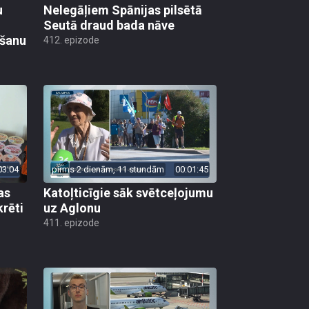
u
Nelegāļiem Spānijas pilsētā
Seutā draud bada nāve
ēšanu
412. epizode
03:04
pirms 2 dienām, 11 stundām
00:01:45
as
Katoļticīgie sāk svētceļojumu
krēti
uz Aglonu
411. epizode