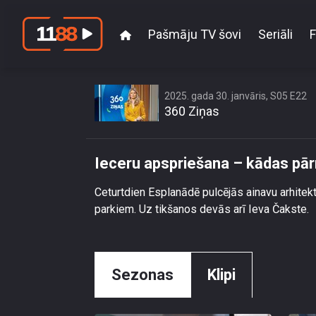
Pašmāju TV šovi
Seriāli
F
Ieceru apsp
2025. gada 30. janvāris, S05 E22
360 Ziņas
Ieceru apspriešana – kādas pār
Ceturtdien Esplanādē pulcējās ainavu arhitekt
parkiem. Uz tikšanos devās arī Ieva Čakste.
Sezonas
Klipi