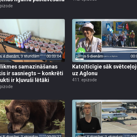
epizode
s 4 dienām, 3 stundām
00:03:04
pirms 5 dienām
00:
likmes samazināšanas
Katoļticīgie sāk svētceļ
is ir sasniegts – konkrēti
uz Aglonu
kti ir kļuvuši lētāki
411. epizode
epizode
s 5 dienām, 1 stundas
00:03:27
pirms 5 dienām, 1 stundas
00: