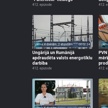
412. epizode
412. 
pirms 4 dienām, 2 stundām
00:02:24
pirm
Ungārijā un Rumānijā
PVN 
apdraudēta valsts energotīklu
mērķ
darbība
produ
412. epizode
412. 
pirms 5 dienām
00:02:44
pirm