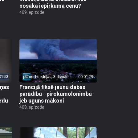
nosaka iepirkuma cenu?
409. epizode
01:53
pirms 1 nedēļas, 3 dienām
00:01:29
aņas
Francijā fiksē jaunu dabas
parādību - pirokumolonimbu
rdu
jeb uguns mākoni
408. epizode