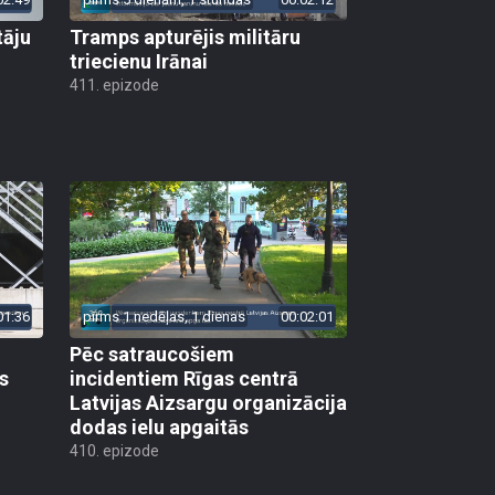
tāju
Tramps apturējis militāru
triecienu Irānai
411. epizode
01:36
pirms 1 nedēļas, 1 dienas
00:02:01
Pēc satraucošiem
s
incidentiem Rīgas centrā
Latvijas Aizsargu organizācija
dodas ielu apgaitās
410. epizode