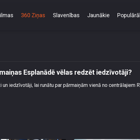
ilmas
360 Ziņas
Slavenības
Jaunākie
Populārā
riešana – kādas pārmaiņas Esplanādē vēlas redzēt 
maiņas Esplanādē vēlas redzēt iedzīvotāji?
i un iedzīvotāji, lai runātu par pārmaiņām vienā no centrālajiem 