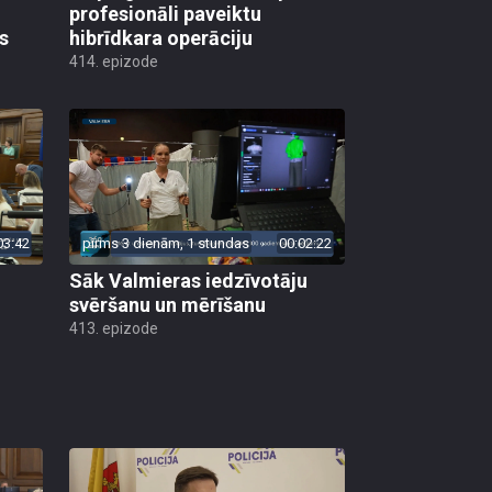
profesionāli paveiktu
s
hibrīdkara operāciju
414. epizode
03:42
pirms 3 dienām, 1 stundas
00:02:22
Sāk Valmieras iedzīvotāju
svēršanu un mērīšanu
413. epizode