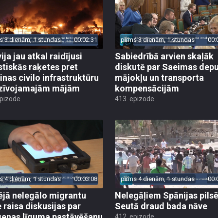
s 3 dienām, 1 stundas
00:02:31
pirms 3 dienām, 1 stundas
00:
ija jau atkal raidījusi
Sabiedrībā arvien skaļāk
istiskās raķetes pret
diskutē par Saeimas dep
inas civilo infrastruktūru
mājokļu un transporta
zīvojamajām mājām
kompensācijām
epizode
413. epizode
s 4 dienām, 1 stundas
00:03:08
pirms 4 dienām, 1 stundas
00:
ējā nelegālo migrantu
Nelegāļiem Spānijas pils
e raisa diskusijas par
Seutā draud bada nāve
enas līguma pastāvēšanu
412. epizode