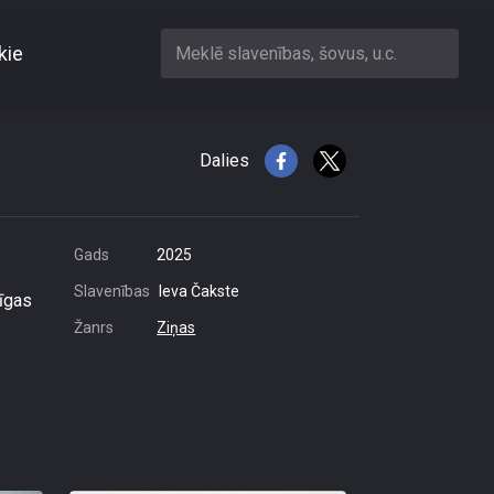
kie
Meklē slavenības, šovus, u.c.
iedzīvotāji?
Dalies
Gads
2025
Slavenības
Ieva Čakste
Rīgas
Žanrs
Ziņas