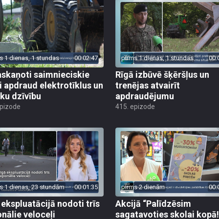
s 1 dienas, 1 stundas
00:02:47
pirms 1 dienas, 1 stundas
00:
skaņoti saimnieciskie
Rīgā izbūvē šķēršļus un
i apdraud elektrotīklus un
trenējas atvairīt
ēku dzīvību
apdraudējumu
epizode
415. epizode
s 1 dienas, 23 stundām
00:01:35
pirms 2 dienām
00:
 ekspluatācijā nodoti trīs
Akcijā “Palīdzēsim
onālie veloceļi
sagatavoties skolai kopā!