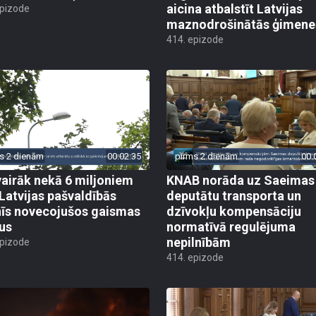
aicina atbalstīt Latvijas
epizode
maznodrošinātās ģimene
414. epizode
s 2 dienām
00:02:35
pirms 2 dienām
00:
vairāk nekā 6 miljoniem
KNAB norāda uz Saeimas
 Latvijas pašvaldībās
deputātu transporta un
īs novecojušos gaismas
dzīvokļu kompensāciju
us
normatīvā regulējuma
nepilnībām
epizode
414. epizode