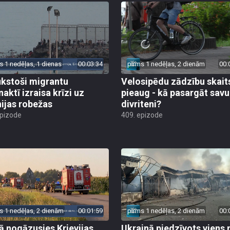
s 1 nedēļas, 1 dienas
00:03:34
pirms 1 nedēļas, 2 dienām
00:
ūkstoši migrantu
Velosipēdu zādzību skait
naktī izraisa krīzi uz
pieaug - kā pasargāt savu
ijas robežas
divriteni?
epizode
409. epizode
s 1 nedēļas, 2 dienām
00:01:59
pirms 1 nedēļas, 2 dienām
00:
jā nogāzusies Krievijas
Ukrainā piedzīvots viens 