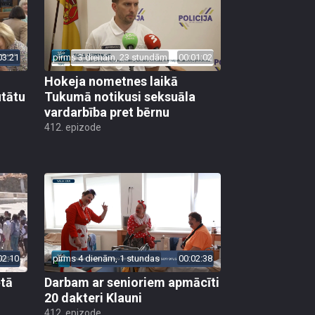
03:21
pirms 3 dienām, 23 stundām
00:01:02
Hokeja nometnes laikā
utātu
Tukumā notikusi seksuāla
vardarbība pret bērnu
412. epizode
02:10
pirms 4 dienām, 1 stundas
00:02:38
ētā
Darbam ar senioriem apmācīti
20 dakteri Klauni
412. epizode