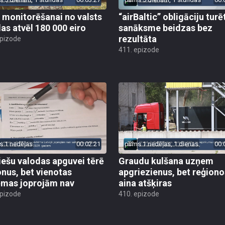
 monitorēšanai no valsts
“airBaltic” obligāciju turē
as atvēl 180 000 eiro
sanāksme beidzas bez
rezultāta
epizode
411. epizode
s 1 nedēļas
00:02:21
pirms 1 nedēļas, 1 dienas
00:
iešu valodas apguvei tērē
Graudu kulšana uzņem
onus, bet vienotas
apgriezienus, bet reģiono
ēmas joprojām nav
aina atšķiras
epizode
410. epizode