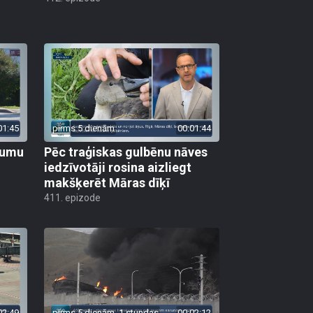
01:45
pirms 5 dienām
00:01:44
ojumu
Pēc traģiskas gulbēnu nāves
iedzīvotāji rosina aizliegt
makšķerēt Māras dīķī
411. epizode
02:49
pirms 5 dienām, 1 stundas
00:02:12