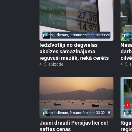
pirms 1 dienas, 1 stundas
00:03:26
pirm
Iedzīvotāji no degvielas
Nesa
akcīzes samazinājuma
darb
ieguvuši mazāk, nekā cerēts
cilv
415. epizode
415. 
pirms 1 dienas, 2 stundām
00:02:18
pirm
Jauni draudi Persijas līcī ceļ
Rīgā
naftas cenas
reģi