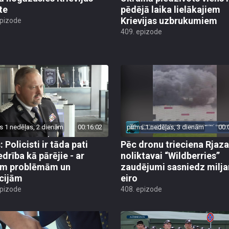
te
pēdējā laika lielākajiem
Krievijas uzbrukumiem
epizode
409. epizode
s 1 nedēļas, 2 dienām
00:16:02
pirms 1 nedēļas, 3 dienām
00:
 Policisti ir tāda pati
Pēc dronu trieciena Rjaz
edrība kā pārējie - ar
noliktavai “Wildberries”
ām problēmām un
zaudējumi sasniedz milja
cijām
eiro
epizode
408. epizode