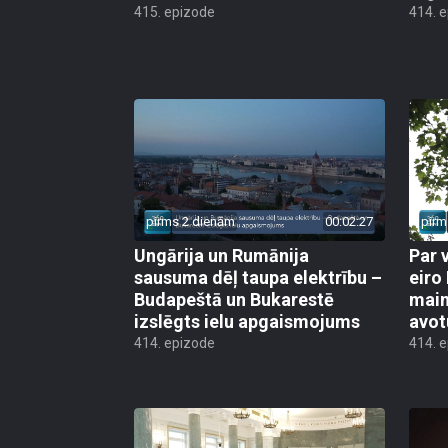
415. epizode
414. 
pirms 2 dienām
00:02:27
pirm
Ungārija un Rumānija
Par 
sausuma dēļ taupa elektrību –
eiro
Budapeštā un Bukarestē
main
izslēgts ielu apgaismojums
avot
414. epizode
414. 