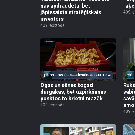
nav apdraudēta, bet
raķe
jāpiesaista stratēģiskais
409. 
investors
409. epizode
pirms 1 nedēļas, 2 dienām
00:02:49
pirm
Ogas un sēnes šogad
Ruks:
dārgākas, bet uzpirkšanas
sabi
punktos to krietni mazāk
sav
emo
409. epizode
409. 