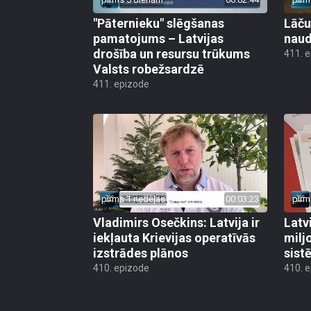
"Pāternieku" slēgšanas
Lāču
pamatojums – Latvijas
naud
drošība un resursu trūkums
411. 
Valsts robežsardzē
411. epizode
pirms 1 nedēļas
00:03:23
pirm
Vladimirs Osečkins: Latvija ir
Latv
iekļauta Krievijas operatīvās
milj
izstrādes plānos
sist
410. epizode
410. 