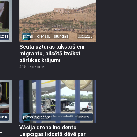
02:11
pirms 1 dienas, 1 stundas
00:02:25
Seutā uzturas tūkstošiem
migrantu, pilsētā izsīkst
pārtikas krājumi
415. epizode
03:16
pirms 2 dienām
00:02:56
Vācija drona incidentu
”
Leipcigas lidostā dēvē par