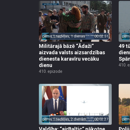
pirms 1 nedēļas, 1 dienas
00:02:51
pirm
Militārajā bāzē “Ādaži”
49 t
aizvada valsts aizsardzības
dien
dienesta karavīru vecāku
Spān
dienu
410. 
410. epizode
pirms 1 nedēļas, 2 dienām
00:02:27
pirm
Valdība: “airBaltic” nākotne
Poli