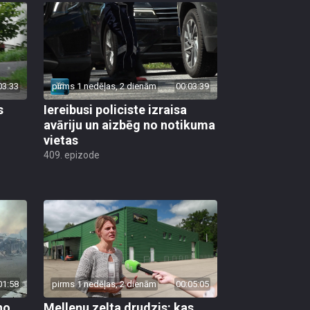
03:33
pirms 1 nedēļas, 2 dienām
00:03:39
s
Iereibusi policiste izraisa
avāriju un aizbēg no notikuma
vietas
409. epizode
01:58
pirms 1 nedēļas, 2 dienām
00:05:05
no
Melleņu zelta drudzis: kas