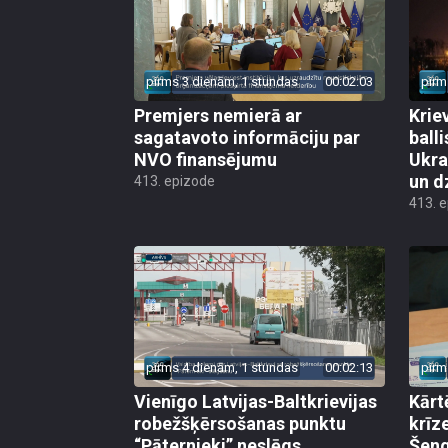
pirms 3 dienām, 1 stundas
00:02:03
pirm
Premjers nemierā ar
Kriev
sagatavoto informāciju par
ball
NVO finansējumu
Ukra
un d
413. epizode
413. 
pirms 4 dienām, 1 stundas
00:02:13
pirm
Vienīgo Latvijas-Baltkrievijas
Kārt
robežšķērsošanas punktu
krīz
“Pāternieki” neslēgs
Šeng