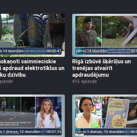
s 14 stundām
00:02:47
pirms 14 stundām
00:
skaņoti saimnieciskie
Rīgā izbūvē šķēršļus un
i apdraud elektrotīklus un
trenējas atvairīt
ēku dzīvību
apdraudējumu
epizode
415. epizode
s 1 dienas, 12 stundām
00:01:35
pirms 1 dienas, 13 stundām
00: