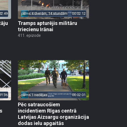
02:49
pirms 4 dienām, 14 stundām
00:02:12
tāju
Tramps apturējis militāru
triecienu Irānai
411. epizode
01:36
pirms 1 nedēļas
00:02:01
Pēc satraucošiem
s
incidentiem Rīgas centrā
Latvijas Aizsargu organizācija
dodas ielu apgaitās