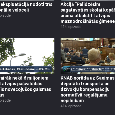
 ekspluatācijā nodoti trīs
Akcijā “Palīdzēsim
onālie veloceļi
sagatavoties skolai kopā!
aicina atbalstīt Latvijas
epizode
maznodrošinātās ģimene
414. epizode
s 1 dienas, 13 stundām
00:02:35
pirms 1 dienas, 13 stundām
00:
vairāk nekā 6 miljoniem
KNAB norāda uz Saeimas
 Latvijas pašvaldībās
deputātu transporta un
īs novecojušos gaismas
dzīvokļu kompensāciju
us
normatīvā regulējuma
nepilnībām
epizode
414. epizode