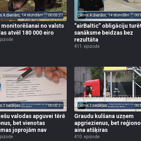
s 4 dienām, 14 stundām
00:03:27
pirms 4 dienām, 14 stundām
00:
 monitorēšanai no valsts
“airBaltic” obligāciju turē
as atvēl 180 000 eiro
sanāksme beidzas bez
rezultāta
epizode
411. epizode
s 1 nedēļas
00:02:21
pirms 1 nedēļas
00:
iešu valodas apguvei tērē
Graudu kulšana uzņem
onus, bet vienotas
apgriezienus, bet reģiono
ēmas joprojām nav
aina atšķiras
epizode
410. epizode