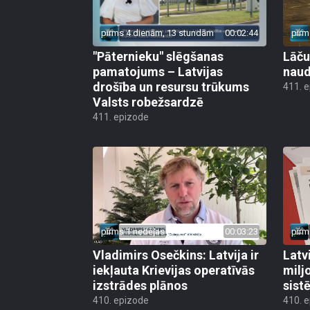
pirms 4 dienām, 13 stundām
00:02:44
pirm
"Pāternieku" slēgšanas
Lāču
pamatojums – Latvijas
naud
drošība un resursu trūkums
411. 
Valsts robežsardzē
411. epizode
pirms 1 nedēļas
00:03:23
pirm
Vladimirs Osečkins: Latvija ir
Latv
iekļauta Krievijas operatīvās
milj
izstrādes plānos
sist
410. epizode
410. 