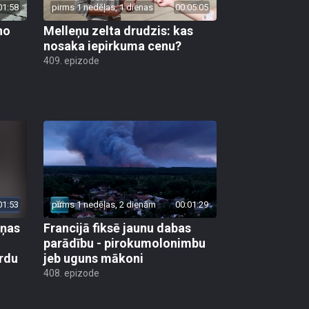
01:58
pirms 1 nedēļas, 1 dienas
00:05:05
no
Melleņu zelta drudzis: kas
nosaka iepirkuma cenu?
409. epizode
01:53
pirms 1 nedēļas, 2 dienām
00:01:29
aņas
Francijā fiksē jaunu dabas
parādību - pirokumolonimbu
rdu
jeb uguns mākoni
408. epizode