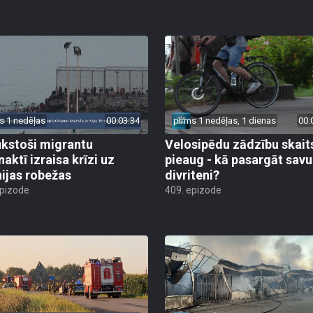
s 1 nedēļas
00:03:34
pirms 1 nedēļas, 1 dienas
00:
ūkstoši migrantu
Velosipēdu zādzību skait
naktī izraisa krīzi uz
pieaug - kā pasargāt savu
ijas robežas
divriteni?
epizode
409. epizode