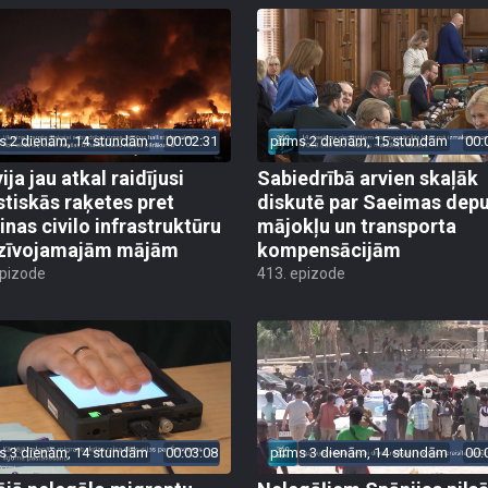
s 2 dienām, 14 stundām
00:02:31
pirms 2 dienām, 15 stundām
00:
ija jau atkal raidījusi
Sabiedrībā arvien skaļāk
istiskās raķetes pret
diskutē par Saeimas dep
inas civilo infrastruktūru
mājokļu un transporta
zīvojamajām mājām
kompensācijām
epizode
413. epizode
s 3 dienām, 14 stundām
00:03:08
pirms 3 dienām, 14 stundām
00: