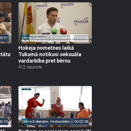
03:21
pirms 3 dienām, 12 stundām
00:01:02
Hokeja nometnes laikā
utātu
Tukumā notikusi seksuāla
vardarbība pret bērnu
412. epizode
02:10
pirms 3 dienām, 14 stundām
00:02:38