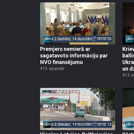
pirms 2 dienām, 14 stundām
00:02:03
pirm
Premjers nemierā ar
Kriev
sagatavoto informāciju par
ball
NVO finansējumu
Ukra
un d
413. epizode
413. 
pirms 3 dienām, 14 stundām
00:02:13
pirm