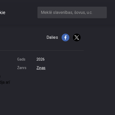
kie
Meklē slavenības, šovus, u.c.
nas Ukrainā
Dalies
Gads
2026
Žanrs
Ziņas
m
ja arī