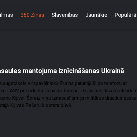
ilmas
360 Ziņas
Slavenības
Jaunākie
Populārā
ērusies pie UNESCO pasaules mantojuma iznīcināša
asaules mantojuma iznīcināšanas Ukrainā
s augstākais virspavēlnieks Putins parunājuši pa telefonu ar
eku - ASV prezidentu Donaldu Trampu. Un jau pēc dažām stundā
mu Kijivai. Šoreiz viņa izmisusī armija militārus draudus saskatī
ajā Kijivas Pečeru klostera būvē.