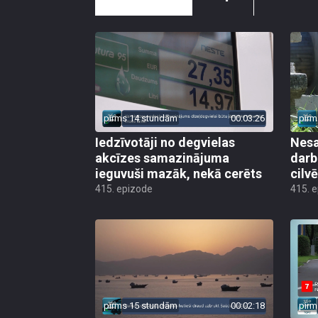
pirms 14 stundām
00:03:26
pirm
Iedzīvotāji no degvielas
Nesa
akcīzes samazinājuma
darb
ieguvuši mazāk, nekā cerēts
cilv
415. epizode
415. 
pirms 15 stundām
00:02:18
pirm