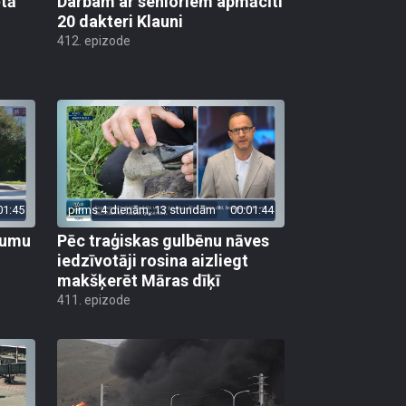
ētā
Darbam ar senioriem apmācīti
20 dakteri Klauni
412. epizode
01:45
pirms 4 dienām, 13 stundām
00:01:44
ojumu
Pēc traģiskas gulbēnu nāves
iedzīvotāji rosina aizliegt
makšķerēt Māras dīķī
411. epizode