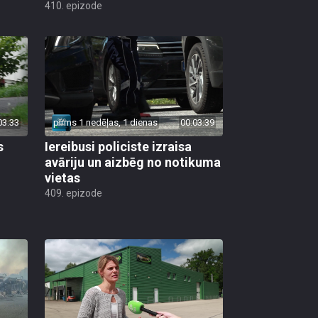
410. epizode
03:33
pirms 1 nedēļas, 1 dienas
00:03:39
s
Iereibusi policiste izraisa
avāriju un aizbēg no notikuma
vietas
409. epizode