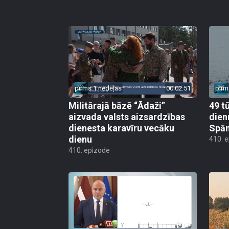
pirms 1 nedēļas
00:02:51
pirm
Militārajā bāzē “Ādaži”
49 t
aizvada valsts aizsardzības
dien
dienesta karavīru vecāku
Spān
dienu
410. 
410. epizode