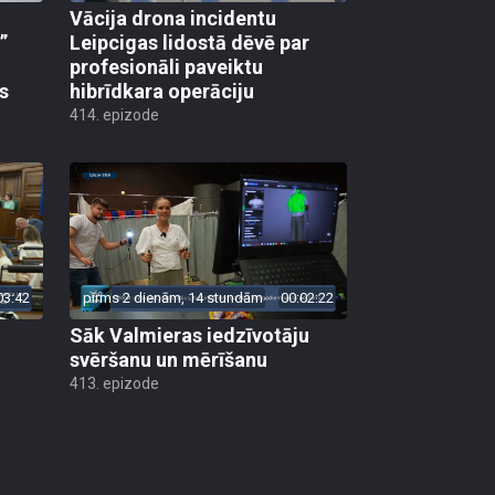
Vācija drona incidentu
”
Leipcigas lidostā dēvē par
profesionāli paveiktu
s
hibrīdkara operāciju
414. epizode
03:42
pirms 2 dienām, 14 stundām
00:02:22
Sāk Valmieras iedzīvotāju
svēršanu un mērīšanu
413. epizode