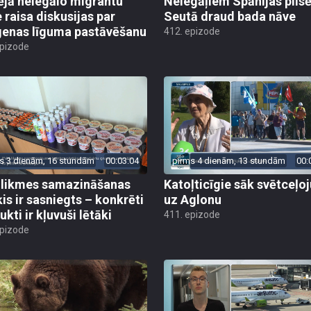
ējā nelegālo migrantu
Nelegāļiem Spānijas pils
e raisa diskusijas par
Seutā draud bada nāve
enas līguma pastāvēšanu
412. epizode
epizode
s 3 dienām, 16 stundām
00:03:04
pirms 4 dienām, 13 stundām
00:
likmes samazināšanas
Katoļticīgie sāk svētceļ
is ir sasniegts – konkrēti
uz Aglonu
kti ir kļuvuši lētāki
411. epizode
epizode