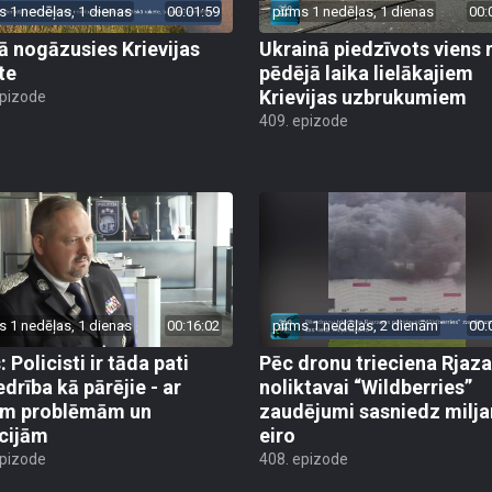
s 1 nedēļas, 1 dienas
00:01:59
pirms 1 nedēļas, 1 dienas
00:
jā nogāzusies Krievijas
Ukrainā piedzīvots viens 
te
pēdējā laika lielākajiem
Krievijas uzbrukumiem
epizode
409. epizode
s 1 nedēļas, 1 dienas
00:16:02
pirms 1 nedēļas, 2 dienām
00:
 Policisti ir tāda pati
Pēc dronu trieciena Rjaz
edrība kā pārējie - ar
noliktavai “Wildberries”
ām problēmām un
zaudējumi sasniedz milja
cijām
eiro
epizode
408. epizode