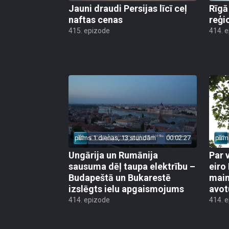
Jauni draudi Persijas līcī ceļ
Rīgā
naftas cenas
reģi
415. epizode
414. 
pirms 1 dienas, 13 stundām
00:02:27
pirm
Ungārija un Rumānija
Par 
sausuma dēļ taupa elektrību –
eiro
Budapeštā un Bukarestē
main
izslēgts ielu apgaismojums
avot
414. epizode
414. 