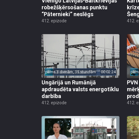
Vienīgo Latvijas-Baltkrievijas
Kārt
robežšķērsošanas punktu
krīz
“Pāternieki” neslēgs
Šeng
412. epizode
412. 
pirms 3 dienām, 15 stundām
00:02:24
pirm
Ungārijā un Rumānijā
PVN 
apdraudēta valsts energotīklu
mērķ
darbība
produ
412. epizode
412. 