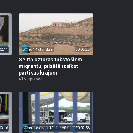
02:11
pirms 14 stundām
00:02:25
Seutā uzturas tūkstošiem
migrantu, pilsētā izsīkst
pārtikas krājumi
415. epizode
03:16
pirms 1 dienas, 13 stundām
00:02:56