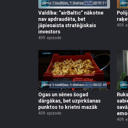
pirms 1 nedēļas, 1 dienas
00:02:27
pirm
Valdība: “airBaltic” nākotne
Poli
nav apdraudēta, bet
raķe
jāpiesaista stratēģiskais
409. 
investors
409. epizode
pirms 1 nedēļas, 1 dienas
00:02:49
pirm
Ogas un sēnes šogad
Ruks:
dārgākas, bet uzpirkšanas
sabi
punktos to krietni mazāk
sav
emo
409. epizode
409. 