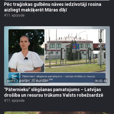
Pēc traģiskas gulbēnu nāves iedzīvotāji rosina
aizliegt makšķerēt Māras dīķī
411. epizode
pirms 2 dienām, 20 stundām
00:02:44
"Pāternieku" slēgšanas pamatojums – Latvijas
drošība un resursu trūkums Valsts robežsardzē
411. epizode