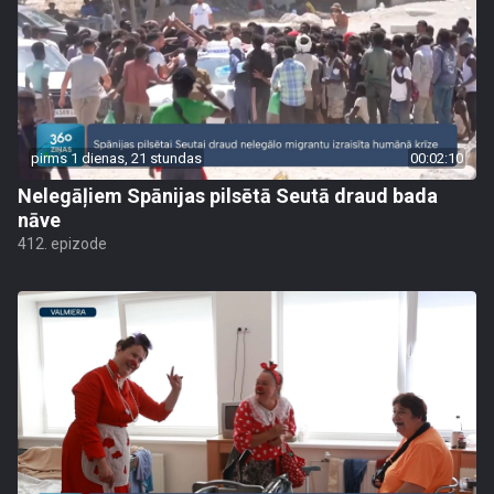
pirms 1 dienas, 21 stundas
00:02:10
Nelegāļiem Spānijas pilsētā Seutā draud bada
nāve
412. epizode