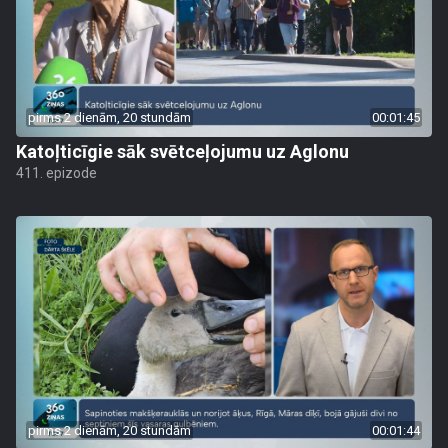
pirms 2 dienām, 20 stundām
00:01:45
Katoļticīgie sāk svētceļojumu uz Aglonu
411. epizode
pirms 2 dienām, 20 stundām
00:01:44