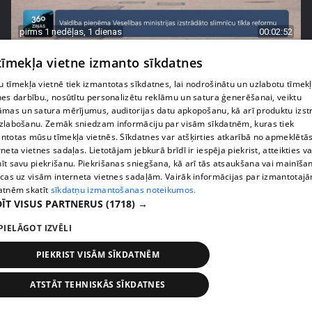
pirms 1 nedēļas, 1 dienas
00:02:52
Pēc asām debatēm valdība apstiprina slimnīcu
 tīmekļa vietne izmanto sīkdatnes
reformu
 tīmekļa vietnē tiek izmantotas sīkdatnes, lai nodrošinātu un uzlabotu tīmek
407. epizode
nes darbību., nosūtītu personalizētu reklāmu un satura ģenerēšanai, veiktu
āmas un satura mērījumus, auditorijas datu apkopošanu, kā arī produktu izst
zlabošanu. Zemāk sniedzam informāciju par visām sīkdatnēm, kuras tiek
ntotas mūsu tīmekļa vietnēs. Sīkdatnes var atšķirties atkarībā no apmeklētā
rneta vietnes sadaļas. Lietotājam jebkurā brīdī ir iespēja piekrist, atteikties va
īt savu piekrišanu. Piekrišanas sniegšana, kā arī tās atsaukšana vai mainīša
ecas uz visām interneta vietnes sadaļām. Vairāk informācijas par izmantotaj
atnēm skatīt
sīkdatņu izmantošanas noteikumos.
ĪT VISUS PARTNERUS
(1718) →
PIELĀGOT IZVĒLI
PIEKRIST VISĀM SĪKDATNĒM
pirms 1 nedēļas, 1 dienas
00:02:47
ATSTĀT TEHNISKĀS SĪKDATNES
Barkavā sākas kapelmeistaru mācības, lai nodotu
tautas muzicēšanas prasmes nākamajām