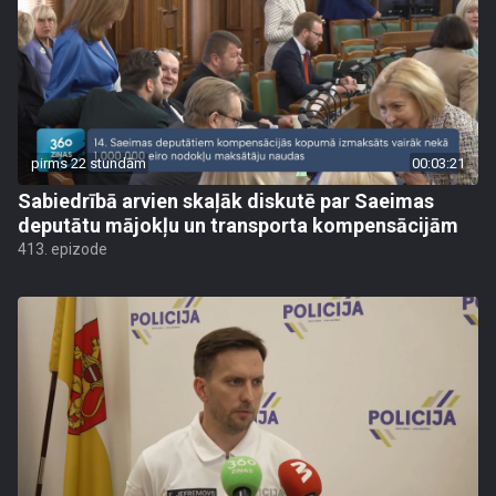
pirms 22 stundām
00:03:21
Sabiedrībā arvien skaļāk diskutē par Saeimas
deputātu mājokļu un transporta kompensācijām
413. epizode