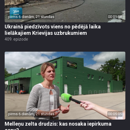
pirms 6 dienām, 21 stundas
00:01:58
Ukrainā piedzīvots viens no pēdējā laika
lielākajiem Krievijas uzbrukumiem
409. epizode
pirms 6 dienām, 21 stundas
00:05:05
Melleņu zelta drudzis: kas nosaka iepirkuma