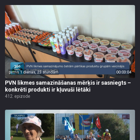
pirms 1 dienas, 23 stundām
00:03:04
PVN likmes samazināšanas mērķis ir sasniegts –
konkrēti produkti ir kļuvuši lētāki
412. epizode