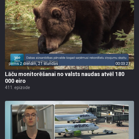
pirms 2 dienām, 21 stundas
00:03:27
Lāču monitorēšanai no valsts naudas atvēl 180
000 eiro
411. epizode