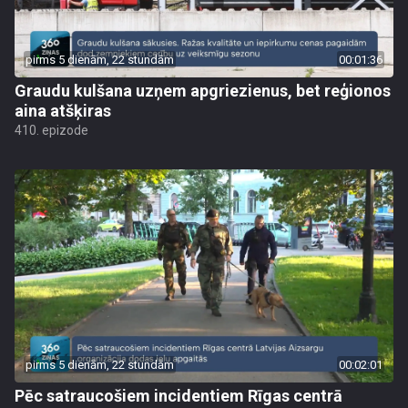
pirms 5 dienām, 22 stundām
00:01:36
Graudu kulšana uzņem apgriezienus, bet reģionos
aina atšķiras
410. epizode
pirms 5 dienām, 22 stundām
00:02:01
Pēc satraucošiem incidentiem Rīgas centrā