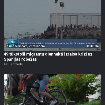
pirms 5 dienām, 22 stundām
00:03:34
49 tūkstoši migrantu diennaktī izraisa krīzi uz
Spānijas robežas
410. epizode