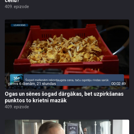
cenu?
409. epizode
pirms 6 dienām, 21 stundas
00:02:49
Ogas un sēnes šogad dārgākas, bet uzpirkšanas
punktos to krietni mazāk
409. epizode