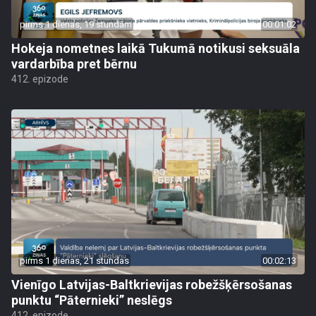
pirms 1 dienas, 19 stundām
00:01:02
Hokeja nometnes laikā Tukumā notikusi seksuāla
vardarbība pret bērnu
412. epizode
pirms 1 dienas, 21 stundas
00:02:13
Vienīgo Latvijas-Baltkrievijas robežšķērsošanas
punktu “Pāternieki” neslēgs
412. epizode