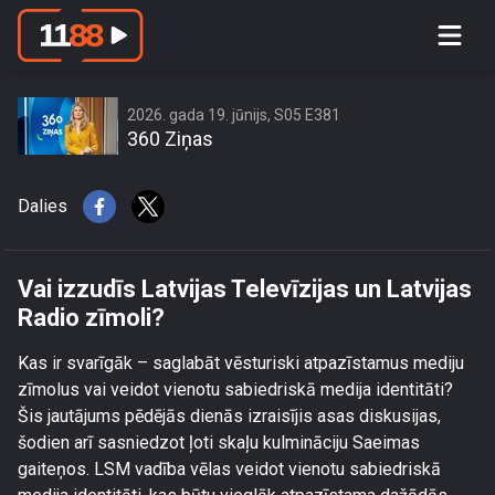
Vai izzudīs Latvijas Televīzijas un
Latvijas Radio zīmoli?
2026. gada 19. jūnijs, S05 E381
360 Ziņas
Dalies
Vai izzudīs Latvijas Televīzijas un Latvijas
Radio zīmoli?
Kas ir svarīgāk – saglabāt vēsturiski atpazīstamus mediju
zīmolus vai veidot vienotu sabiedriskā medija identitāti?
Šis jautājums pēdējās dienās izraisījis asas diskusijas,
šodien arī sasniedzot ļoti skaļu kulmināciju Saeimas
gaiteņos. LSM vadība vēlas veidot vienotu sabiedriskā