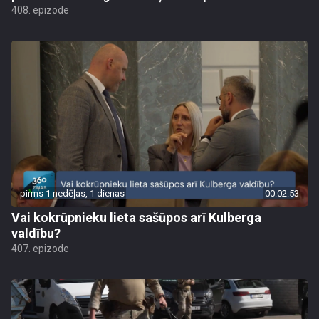
408. epizode
pirms 1 nedēļas, 1 dienas
00:02:53
Vai kokrūpnieku lieta sašūpos arī Kulberga
valdību?
407. epizode