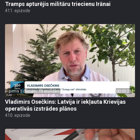
Tramps apturējis militāru triecienu Irānai
411. epizode
pirms 5 dienām, 19 stundām
00:03:23
Vladimirs Osečkins: Latvija ir iekļauta Krievijas
operatīvās izstrādes plānos
410. epizode