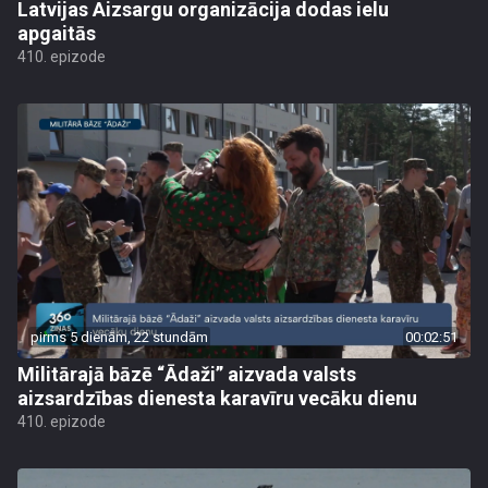
Latvijas Aizsargu organizācija dodas ielu
apgaitās
410. epizode
pirms 5 dienām, 22 stundām
00:02:51
Militārajā bāzē “Ādaži” aizvada valsts
aizsardzības dienesta karavīru vecāku dienu
410. epizode