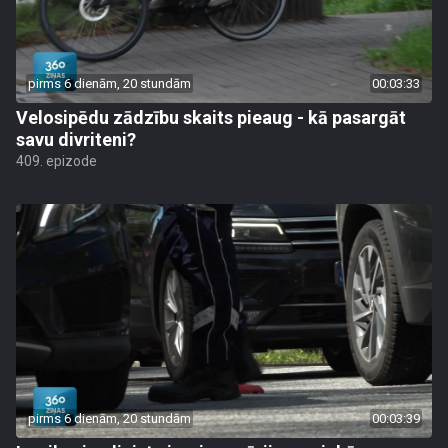
pirms 6 dienām, 20 stundām
00:03:33
Velosipēdu zādzību skaits pieaug - kā pasargāt
savu divriteni?
409. epizode
pirms 6 dienām, 20 stundām
00:03:39