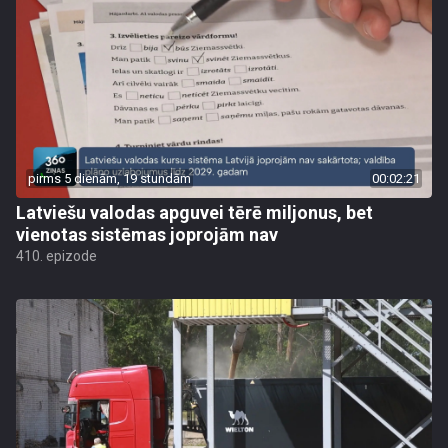
pirms 5 dienām, 19 stundām
00:02:21
Latviešu valodas apguvei tērē miljonus, bet
vienotas sistēmas joprojām nav
410. epizode