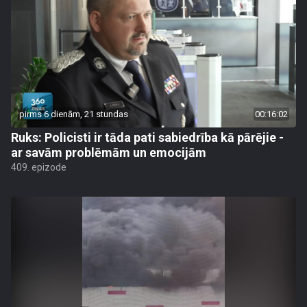
pirms 6 dienām, 21 stundas
00:16:02
Ruks: Policisti ir tāda pati sabiedrība kā pārējie -
ar savām problēmām un emocijām
409. epizode