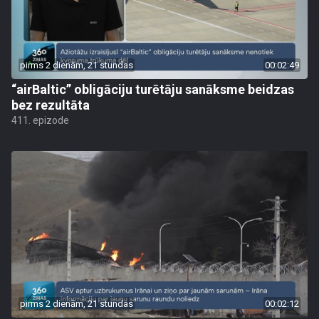
pirms 2 dienām, 21 stundas
00:02:49
“airBaltic” obligāciju turētāju sanāksme beidzas
bez rezultāta
411. epizode
pirms 2 dienām, 21 stundas
00:02:12