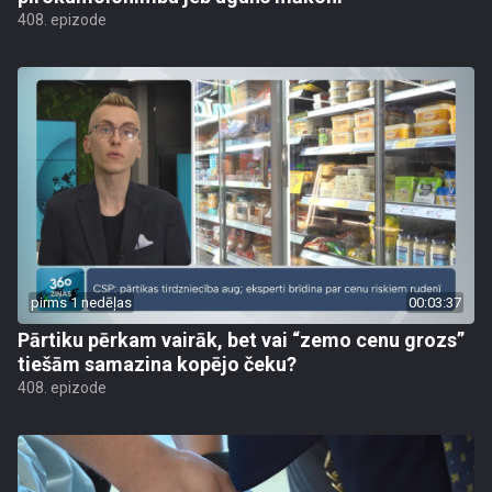
408. epizode
pirms 1 nedēļas
00:03:37
Pārtiku pērkam vairāk, bet vai “zemo cenu grozs”
tiešām samazina kopējo čeku?
408. epizode