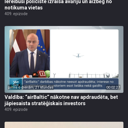
Iereibusi policiste izraisa avāriju un aizbēg no
notikuma vietas
409. epizode
pirms 6 dienām, 21 stundas
00:02:27
Valdība: “airBaltic” nākotne nav apdraudēta, bet
jāpiesaista stratēģiskais investors
409. epizode