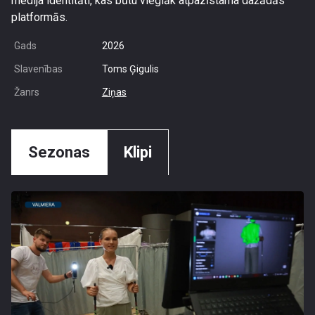
medija identitāti, kas būtu vieglāk atpazīstama dažādās
platformās.
Gads
2026
Slavenības
Toms Ģigulis
Žanrs
Ziņas
Sezonas
Klipi