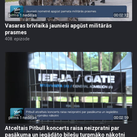
pirms 1 nedēļas
00:02:32
Vasaras brīvlaikā jaunieši apgūst militārās
prasmes
408. epizode
pirms 1 nedēļas
00:02:59
Atceltais Pitbull koncerts raisa neizpratni par
pasākuma un iegādāto biļešu turpmāko nākotni