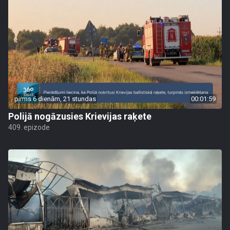
pirms 6 dienām, 21 stundas
00:01:59
Polijā nogāzusies Krievijas raķete
409. epizode