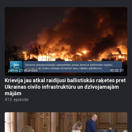
pirms 21 stundas
00:02:31
Krievija jau atkal raidījusi ballistiskās raķetes pret
Ukrainas civilo infrastruktūru un dzīvojamajām
mājām
413. epizode