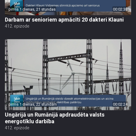
pirms 1 dienas, 21 stundas
00:02:38
Darbam ar senioriem apmācīti 20 dakteri Klauni
412. epizode
pirms 1 dienas, 22 stundām
00:02:24
Ungārijā un Rumānijā apdraudēta valsts
energotīklu darbība
412. epizode