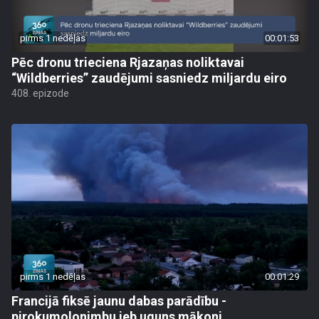
pirms 1 nedēļas
00:01:53
Pēc dronu trieciena Rjazaņas noliktavai
“Wildberries” zaudējumi sasniedz miljardu eiro
408. epizode
pirms 1 nedēļas
00:01:29
Francijā fiksē jaunu dabas parādību -
pirokumolonimbu jeb uguns mākoni