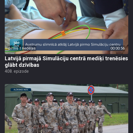
pirms 1 nedēļas
00:00:56
Latvijā pirmajā Simulāciju centrā mediķi trenēsies
glābt dzīvības
408. epizode