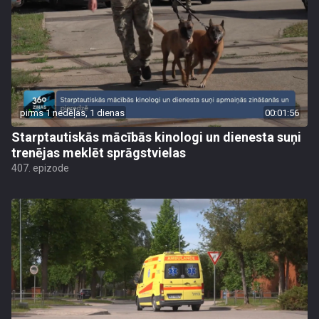
pirms 1 nedēļas, 1 dienas
00:01:56
Starptautiskās mācībās kinologi un dienesta suņi
trenējas meklēt sprāgstvielas
407. epizode