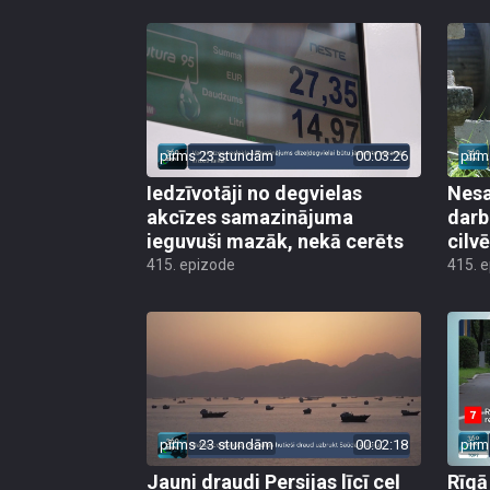
pirms 23 stundām
00:03:26
pirm
Iedzīvotāji no degvielas
Nesa
akcīzes samazinājuma
darb
ieguvuši mazāk, nekā cerēts
cilv
415. epizode
415. 
pirms 23 stundām
00:02:18
pirm
Jauni draudi Persijas līcī ceļ
Rīgā