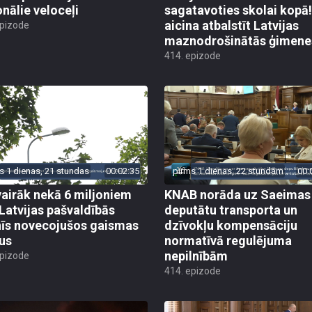
onālie veloceļi
sagatavoties skolai kopā!
aicina atbalstīt Latvijas
epizode
maznodrošinātās ģimene
414. epizode
s 1 dienas, 21 stundas
00:02:35
pirms 1 dienas, 22 stundām
00:
vairāk nekā 6 miljoniem
KNAB norāda uz Saeimas
 Latvijas pašvaldībās
deputātu transporta un
īs novecojušos gaismas
dzīvokļu kompensāciju
us
normatīvā regulējuma
nepilnībām
epizode
414. epizode