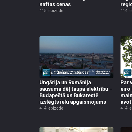
naftas cenas
reģi
415. epizode
414. 
pirms 1 dienas, 21 stundas
00:02:27
pirm
Ungārija un Rumānija
Par 
sausuma dēļ taupa elektrību –
eiro
Budapeštā un Bukarestē
main
izslēgts ielu apgaismojums
avot
414. epizode
414. 