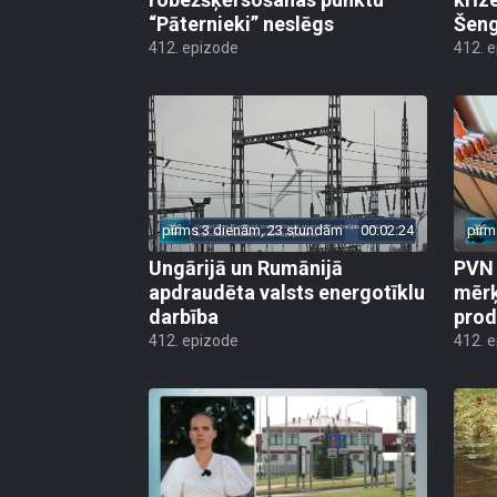
“Pāternieki” neslēgs
Šeng
412. epizode
412. 
pirms 3 dienām, 23 stundām
00:02:24
pirm
Ungārijā un Rumānijā
PVN 
apdraudēta valsts energotīklu
mērķ
darbība
produ
412. epizode
412. 