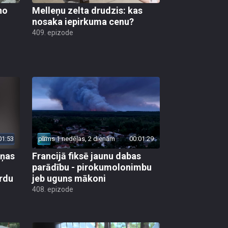
no
Melleņu zelta drudzis: kas
nosaka iepirkuma cenu?
409. epizode
01:53
pirms 1 nedēļas, 2 dienām
00:01:29
aņas
Francijā fiksē jaunu dabas
parādību - pirokumolonimbu
rdu
jeb uguns mākoni
408. epizode