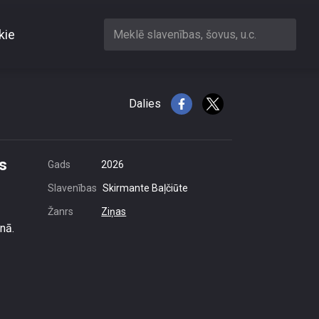
kie
Meklē slavenības, šovus, u.c.
skās personas
Dalies
s
Gads
2026
Slavenības
Skirmante Baļčiūte
Žanrs
Ziņas
nā.