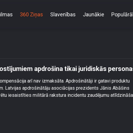
ilmas
360 Ziņas
Slavenības
Jaunākie
Populārā
t dronu radītiem postījumiem apdrošina tikai juridi
ostījumiem apdrošina tikai juridiskās persona
ompensācija arī nav izmaksāta. Apdrošinātāji ir gatavi produktu
ām. Latvijas apdrošinātāju asociācijas prezidents Jānis Abāšins
rētu iesaistīties militārā rakstura incidentu zaudējumu atlīdzināša