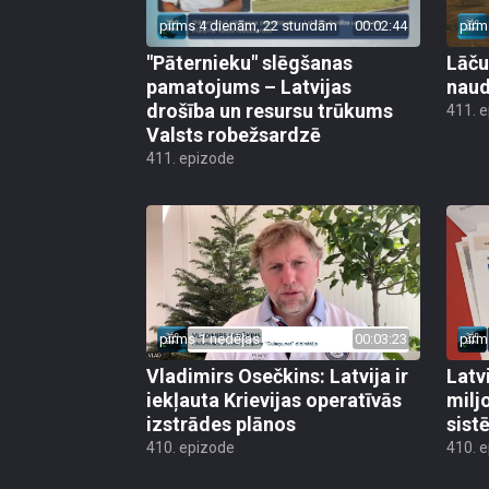
pirms 4 dienām, 22 stundām
00:02:44
pirm
"Pāternieku" slēgšanas
Lāču
pamatojums – Latvijas
naud
drošība un resursu trūkums
411. 
Valsts robežsardzē
411. epizode
pirms 1 nedēļas
00:03:23
pirm
Vladimirs Osečkins: Latvija ir
Latv
iekļauta Krievijas operatīvās
milj
izstrādes plānos
sist
410. epizode
410. 