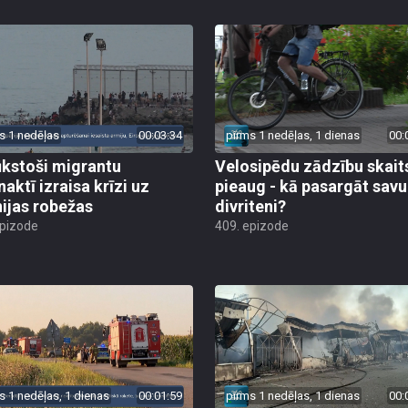
s 1 nedēļas
00:03:34
pirms 1 nedēļas, 1 dienas
00:
ūkstoši migrantu
Velosipēdu zādzību skait
naktī izraisa krīzi uz
pieaug - kā pasargāt savu
ijas robežas
divriteni?
epizode
409. epizode
s 1 nedēļas, 1 dienas
00:01:59
pirms 1 nedēļas, 1 dienas
00: