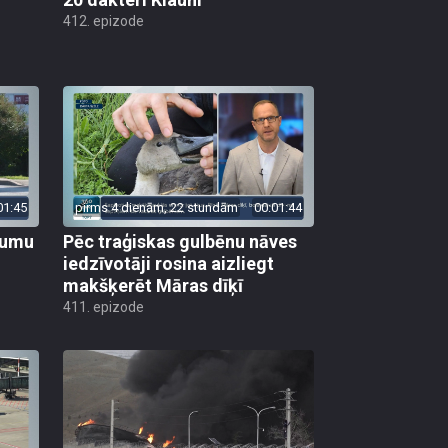
412. epizode
01:45
pirms 4 dienām, 22 stundām
00:01:44
ojumu
Pēc traģiskas gulbēnu nāves
iedzīvotāji rosina aizliegt
makšķerēt Māras dīķī
411. epizode