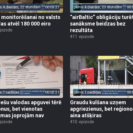
s 4 dienām, 22 stundām
00:03:27
pirms 4 dienām, 23 stundām
00:
 monitorēšanai no valsts
“airBaltic” obligāciju turē
as atvēl 180 000 eiro
sanāksme beidzas bez
rezultāta
epizode
411. epizode
s 1 nedēļas
00:02:21
pirms 1 nedēļas
00:
iešu valodas apguvei tērē
Graudu kulšana uzņem
onus, bet vienotas
apgriezienus, bet reģiono
ēmas joprojām nav
aina atšķiras
epizode
410. epizode