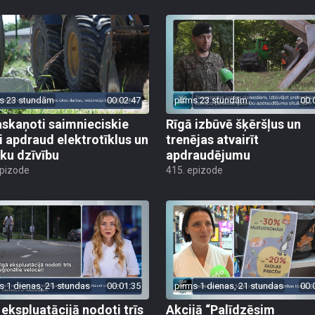
s 23 stundām
00:02:47
pirms 23 stundām
00:
skaņoti saimnieciskie
Rīgā izbūvē šķēršļus un
i apdraud elektrotīklus un
trenējas atvairīt
ēku dzīvību
apdraudējumu
epizode
415. epizode
s 1 dienas, 21 stundas
00:01:35
pirms 1 dienas, 21 stundas
00:
 ekspluatācijā nodoti trīs
Akcijā “Palīdzēsim