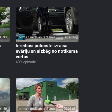
03:33
pirms 1 nedēļas, 1 dienas
00:03:39
s
Iereibusi policiste izraisa
avāriju un aizbēg no notikuma
vietas
409. epizode
01:58
pirms 1 nedēļas, 1 dienas
00:05:05