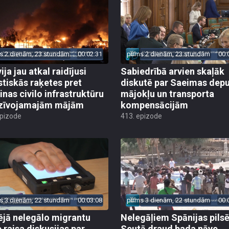
s 2 dienām, 23 stundām
00:02:31
pirms 2 dienām, 23 stundām
00:
ija jau atkal raidījusi
Sabiedrībā arvien skaļāk
istiskās raķetes pret
diskutē par Saeimas dep
inas civilo infrastruktūru
mājokļu un transporta
zīvojamajām mājām
kompensācijām
epizode
413. epizode
s 3 dienām, 22 stundām
00:03:08
pirms 3 dienām, 22 stundām
00:
ējā nelegālo migrantu
Nelegāļiem Spānijas pils
e raisa diskusijas par
Seutā draud bada nāve