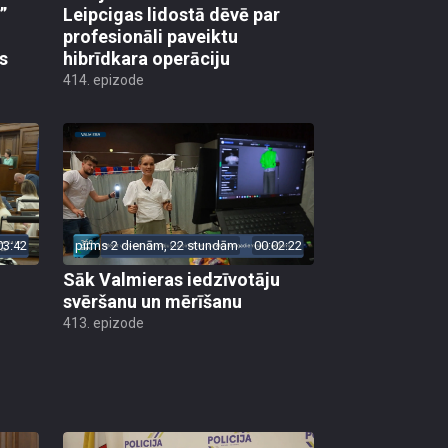
”
Leipcigas lidostā dēvē par
profesionāli paveiktu
s
hibrīdkara operāciju
414. epizode
03:42
pirms 2 dienām, 22 stundām
00:02:22
Sāk Valmieras iedzīvotāju
svēršanu un mērīšanu
413. epizode