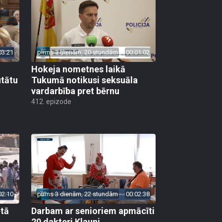
03:21
pirms 3 dienām, 20 stundām
00:01:02
Hokeja nometnes laikā
utātu
Tukumā notikusi seksuāla
vardarbība pret bērnu
412. epizode
02:10
pirms 3 dienām, 22 stundām
00:02:38
ētā
Darbam ar senioriem apmācīti
20 dakteri Klauni