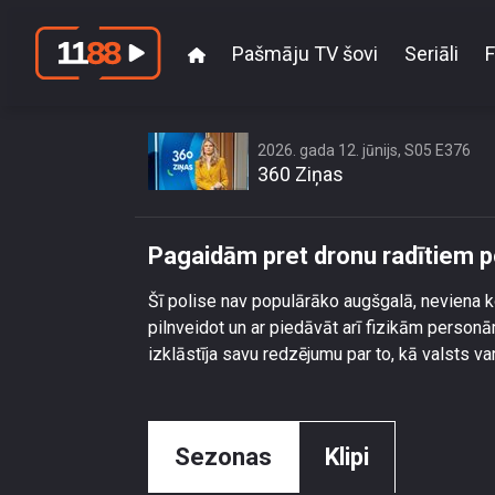
Pašmāju TV šovi
Seriāli
F
Pagaidām pre
2026. gada 12. jūnijs, S05 E376
360 Ziņas
Pagaidām pret dronu radītiem p
Šī polise nav populārāko augšgalā, neviena k
pilnveidot un ar piedāvāt arī fizikām person
izklāstīja savu redzējumu par to, kā valsts va
Sezonas
Klipi