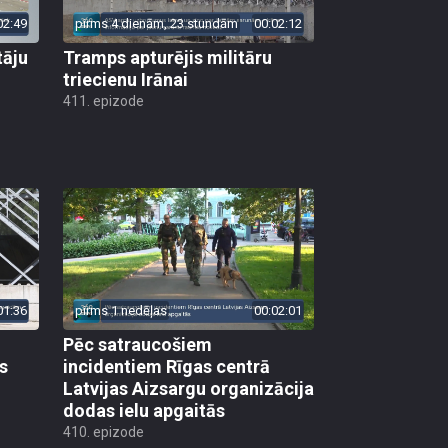
02:49
pirms 4 dienām, 23 stundām
00:02:12
tāju
Tramps apturējis militāru
triecienu Irānai
411. epizode
01:36
pirms 1 nedēļas
00:02:01
Pēc satraucošiem
s
incidentiem Rīgas centrā
Latvijas Aizsargu organizācija
dodas ielu apgaitās
410. epizode