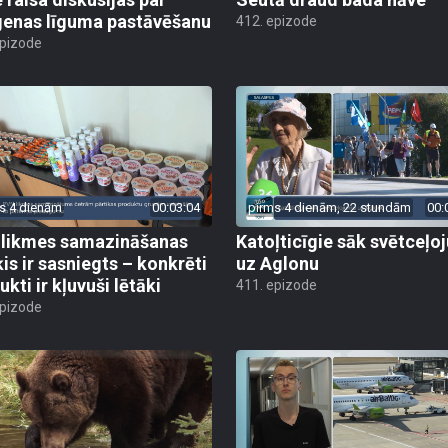
enas līguma pastāvēšanu
412. epizode
epizode
s 4 dienām
00:03:04
pirms 4 dienām, 22 stundām
00:
likmes samazināšanas
Katoļticīgie sāk svētceļ
is ir sasniegts – konkrēti
uz Aglonu
kti ir kļuvuši lētāki
411. epizode
epizode