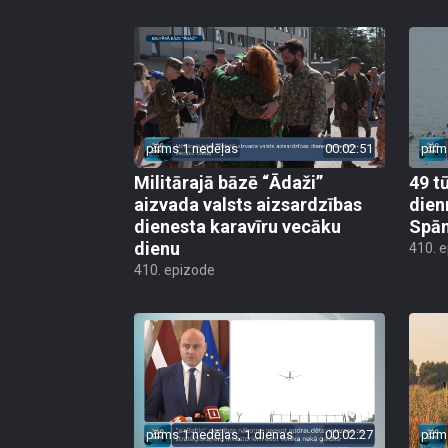
pirms 1 nedēļas
00:02:51
pirm
Militārajā bāzē “Ādaži”
49 t
aizvada valsts aizsardzības
dien
dienesta karavīru vecāku
Spān
dienu
410. 
410. epizode
pirms 1 nedēļas, 1 dienas
00:02:27
pirm