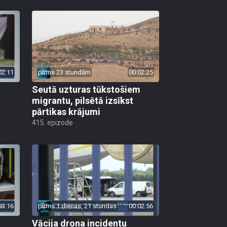
02:11
pirms 23 stundām
00:02:25
Seutā uzturas tūkstošiem
migrantu, pilsētā izsīkst
pārtikas krājumi
415. epizode
03:16
pirms 1 dienas, 21 stundas
00:02:56
Vācija drona incidentu