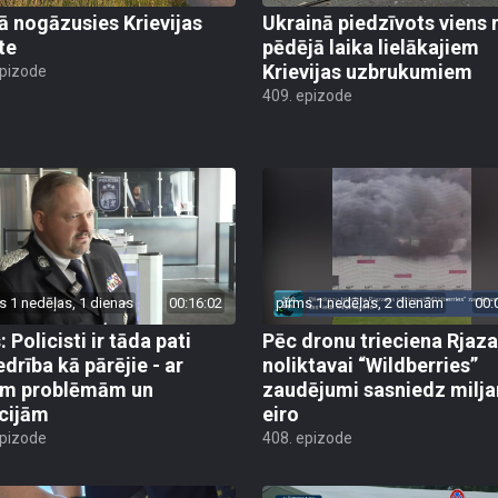
jā nogāzusies Krievijas
Ukrainā piedzīvots viens 
te
pēdējā laika lielākajiem
Krievijas uzbrukumiem
epizode
409. epizode
s 1 nedēļas, 1 dienas
00:16:02
pirms 1 nedēļas, 2 dienām
00:
 Policisti ir tāda pati
Pēc dronu trieciena Rjaz
edrība kā pārējie - ar
noliktavai “Wildberries”
ām problēmām un
zaudējumi sasniedz milja
cijām
eiro
epizode
408. epizode