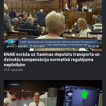
pirms 3 dienām, 20 stundām
00:03:42
KNAB norāda uz Saeimas deputātu transporta un
dzīvokļu kompensāciju normatīvā regulējuma
nepilnībām
414. epizode