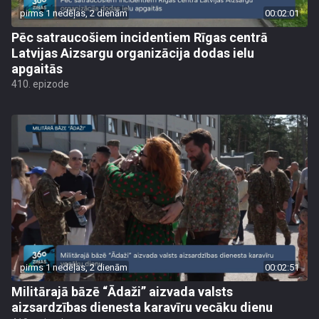
pirms 1 nedēļas, 2 dienām
00:02:01
Pēc satraucošiem incidentiem Rīgas centrā
Latvijas Aizsargu organizācija dodas ielu
apgaitās
410. epizode
pirms 1 nedēļas, 2 dienām
00:02:51
Militārajā bāzē “Ādaži” aizvada valsts
aizsardzības dienesta karavīru vecāku dienu