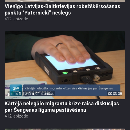
Vienīgo Latvijas-Baltkrievijas robežšķērsošanas
punktu “Pāternieki” neslēgs
412. epizode
pirms 5 dienām, 21 stundas
00:03:08
Kārtējā nelegālo migrantu krīze raisa diskusijas
par Šengenas līguma pastāvēšanu
412. epizode