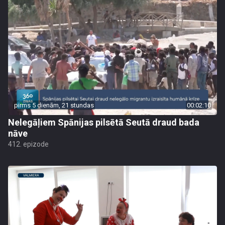
pirms 5 dienām, 21 stundas
00:02:10
Nelegāļiem Spānijas pilsētā Seutā draud bada
nāve
412. epizode