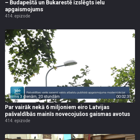
– Budapeštā un Bukarestē izslēgts ielu
apgaismojums
414. epizode
pirms 3 dienām, 20 stundām
00:02:35
Par vairāk nekā 6 miljoniem eiro Latvijas
pašvaldībās mainīs novecojušos gaismas avotus
414. epizode