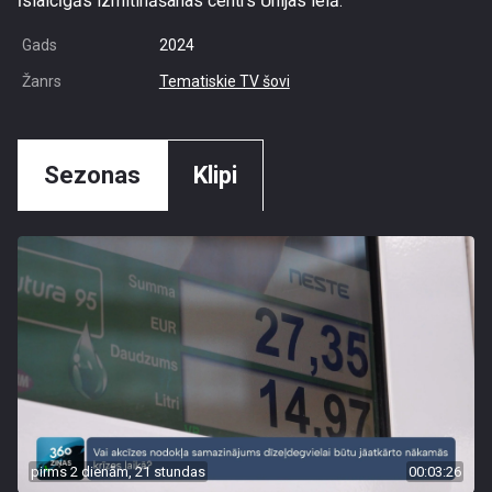
īslaicīgās izmitināšanas centrs Ūnijas ielā.
Gads
2024
Žanrs
Tematiskie TV šovi
Sezonas
Klipi
pirms 2 dienām, 21 stundas
00:03:26