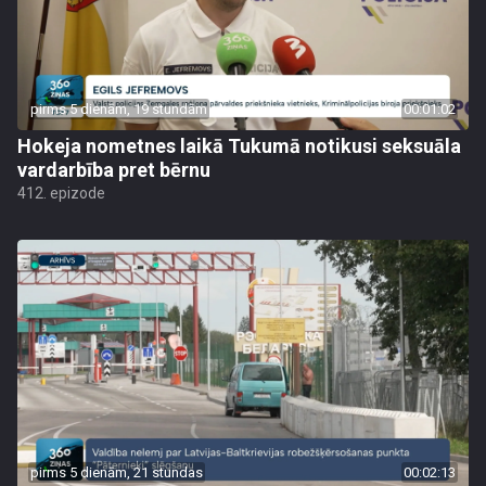
pirms 5 dienām, 19 stundām
00:01:02
Hokeja nometnes laikā Tukumā notikusi seksuāla
vardarbība pret bērnu
412. epizode
pirms 5 dienām, 21 stundas
00:02:13