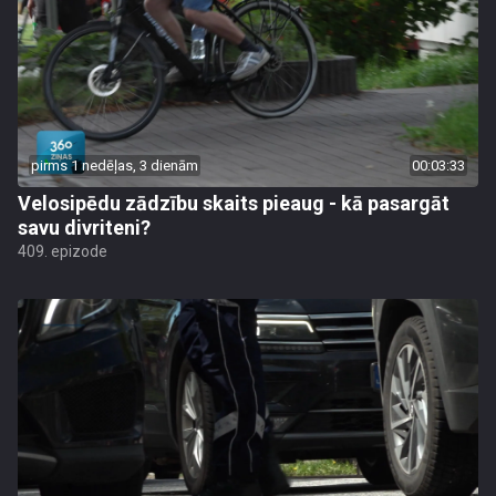
pirms 1 nedēļas, 3 dienām
00:03:33
Velosipēdu zādzību skaits pieaug - kā pasargāt
savu divriteni?
409. epizode