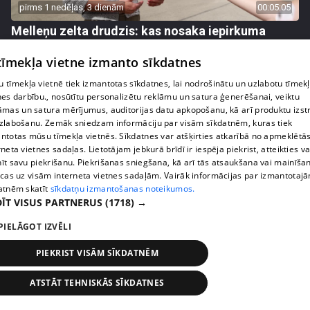
pirms 1 nedēļas, 3 dienām
00:05:05
Melleņu zelta drudzis: kas nosaka iepirkuma
cenu?
 tīmekļa vietne izmanto sīkdatnes
409. epizode
 tīmekļa vietnē tiek izmantotas sīkdatnes, lai nodrošinātu un uzlabotu tīmek
nes darbību., nosūtītu personalizētu reklāmu un satura ģenerēšanai, veiktu
āmas un satura mērījumus, auditorijas datu apkopošanu, kā arī produktu izst
zlabošanu. Zemāk sniedzam informāciju par visām sīkdatnēm, kuras tiek
ntotas mūsu tīmekļa vietnēs. Sīkdatnes var atšķirties atkarībā no apmeklētā
rneta vietnes sadaļas. Lietotājam jebkurā brīdī ir iespēja piekrist, atteikties va
īt savu piekrišanu. Piekrišanas sniegšana, kā arī tās atsaukšana vai mainīša
ecas uz visām interneta vietnes sadaļām. Vairāk informācijas par izmantotaj
atnēm skatīt
sīkdatņu izmantošanas noteikumos.
ĪT VISUS PARTNERUS
(1718) →
PIELĀGOT IZVĒLI
pirms 1 nedēļas, 3 dienām
00:02:49
PIEKRIST VISĀM SĪKDATNĒM
Ogas un sēnes šogad dārgākas, bet uzpirkšanas
punktos to krietni mazāk
ATSTĀT TEHNISKĀS SĪKDATNES
409. epizode