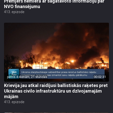
Premjers nemierā ar sagatavoto informāciju par
NVO finansējumu
413. epizode
pirms 4 dienām, 21 stundas
00:02:31
Krievija jau atkal raidījusi ballistiskās raķetes pret
Ukrainas civilo infrastruktūru un dzīvojamajām
mājām
413. epizode