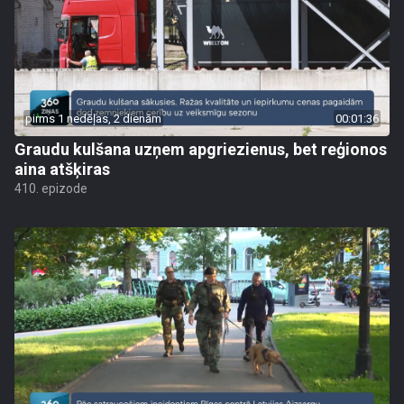
pirms 1 nedēļas, 2 dienām
00:01:36
Graudu kulšana uzņem apgriezienus, bet reģionos
aina atšķiras
410. epizode