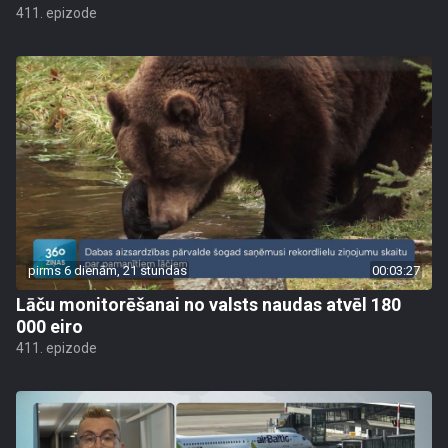
411. epizode
pirms 6 dienām, 21 stundas
00:03:27
Lāču monitorēšanai no valsts naudas atvēl 180
000 eiro
411. epizode