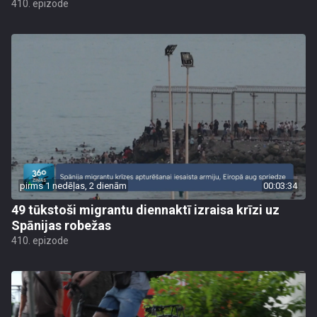
410. epizode
pirms 1 nedēļas, 2 dienām
00:03:34
49 tūkstoši migrantu diennaktī izraisa krīzi uz
Spānijas robežas
410. epizode