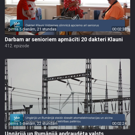
pirms 5 dienām, 21 stundas
00:02:38
Darbam ar senioriem apmācīti 20 dakteri Klauni
412. epizode
pirms 5 dienām, 22 stundām
00:02:24
Ungārijā un Rumānijā apdraudēta valsts