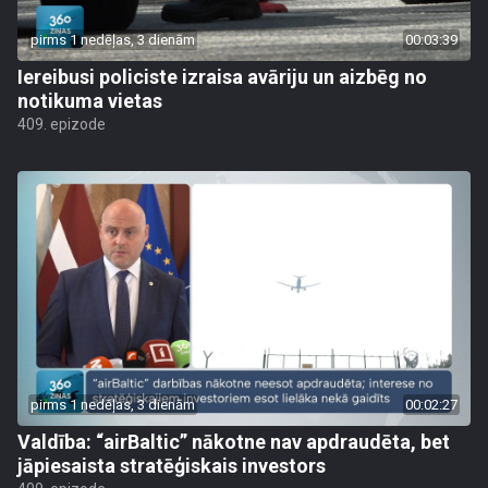
pirms 1 nedēļas, 3 dienām
00:03:39
Iereibusi policiste izraisa avāriju un aizbēg no
notikuma vietas
409. epizode
pirms 1 nedēļas, 3 dienām
00:02:27
Valdība: “airBaltic” nākotne nav apdraudēta, bet
jāpiesaista stratēģiskais investors