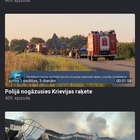
409. epizode
pirms 1 nedēļas, 3 dienām
00:01:59
Polijā nogāzusies Krievijas raķete
409. epizode