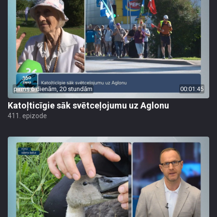
pirms 6 dienām, 20 stundām
00:01:45
Katoļticīgie sāk svētceļojumu uz Aglonu
411. epizode