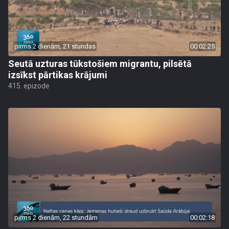
pirms 2 dienām, 21 stundas
00:02:25
Seutā uzturas tūkstošiem migrantu, pilsētā
izsīkst pārtikas krājumi
415. epizode
pirms 2 dienām, 22 stundām
00:02:18