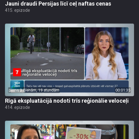
Jauni draudi Persijas līcī ceļ naftas cenas
415. epizode
pirms 3 dienām, 19 stundām
00:01:35
Rīgā ekspluatācijā nodoti trīs reģionālie veloceļi
414. epizode