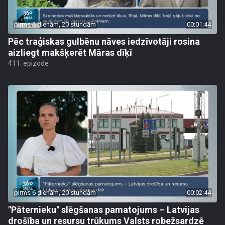
pirms 6 dienām, 20 stundām
00:01:44
Pēc traģiskas gulbēnu nāves iedzīvotāji rosina
aizliegt makšķerēt Māras dīķī
411. epizode
pirms 6 dienām, 20 stundām
00:02:44
"Pāternieku" slēgšanas pamatojums – Latvijas
drošība un resursu trūkums Valsts robežsardzē