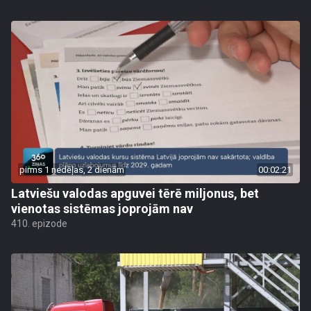
pirms 1 nedēļas, 2 dienām
00:02:21
Latviešu valodas apguvei tērē miljonus, bet
vienotas sistēmas joprojām nav
410. epizode