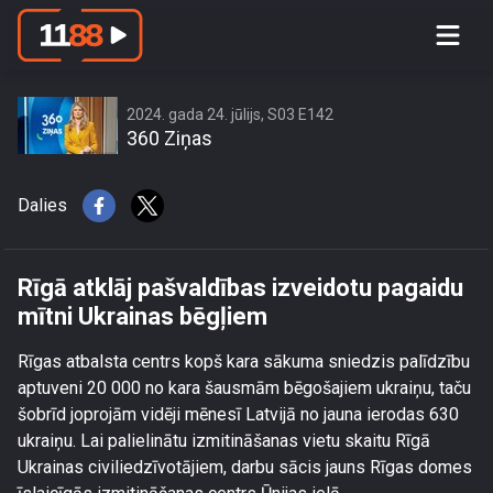
Rīgā atklāj pašvaldības izveidotu
pagaidu mītni Ukrainas bēgļiem
2024. gada 24. jūlijs, S03 E142
360 Ziņas
Dalies
Rīgā atklāj pašvaldības izveidotu pagaidu
mītni Ukrainas bēgļiem
Rīgas atbalsta centrs kopš kara sākuma sniedzis palīdzību
aptuveni 20 000 no kara šausmām bēgošajiem ukraiņu, taču
šobrīd joprojām vidēji mēnesī Latvijā no jauna ierodas 630
ukraiņu. Lai palielinātu izmitināšanas vietu skaitu Rīgā
Ukrainas civiliedzīvotājiem, darbu sācis jauns Rīgas domes