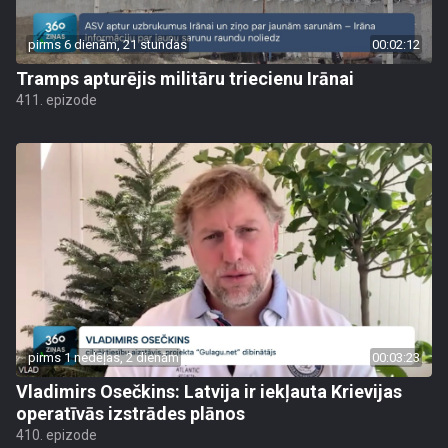
pirms 6 dienām, 21 stundas
00:02:12
Tramps apturējis militāru triecienu Irānai
411. epizode
pirms 1 nedēļas, 2 dienām
00:03:23
Vladimirs Osečkins: Latvija ir iekļauta Krievijas
operatīvās izstrādes plānos
410. epizode