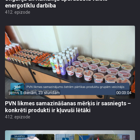
energotīklu darbība
412. epizode
pirms 5 dienām, 23 stundām
00:03:04
PVN likmes samazināšanas mērķis ir sasniegts –
konkrēti produkti ir kļuvuši lētāki
412. epizode