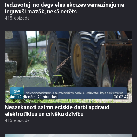
Iedzīvotāji no degvielas akcīzes samazinājuma
ieguvuši mazāk, nekā cerēts
415. epizode
pirms 2 dienām, 21 stundas
00:02:47
Nesaskaņoti saimnieciskie darbi apdraud
elektrotīklus un cilvēku dzīvību
415. epizode