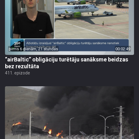
pirms 6 dienām, 21 stundas
00:02:49
“airBaltic” obligāciju turētāju sanāksme beidzas
bez rezultāta
411. epizode