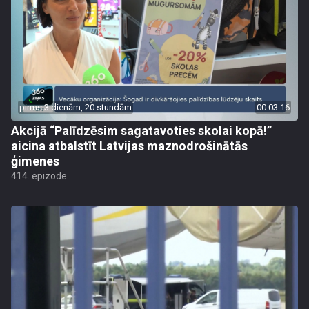
pirms 3 dienām, 20 stundām
00:03:16
Akcijā “Palīdzēsim sagatavoties skolai kopā!”
aicina atbalstīt Latvijas maznodrošinātās
ģimenes
414. epizode