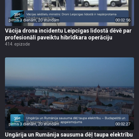
pirms 3 dienām, 20 stundām
00:02:56
Vācija drona incidentu Leipcigas lidostā dēvē par
profesionāli paveiktu hibrīdkara operāciju
414. epizode
pirms 3 dienām, 20 stundām
00:02:27
Ungārija un Rumānija sausuma dēļ taupa elektrību