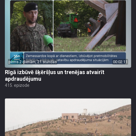
pirms 2 dienām, 21 stundas
00:02:11
Rīgā izbūvē šķēršļus un trenējas atvairīt
apdraudējumu
415. epizode