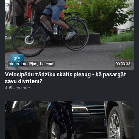
pirms 1 nedēļas, 1 dienas
00:03:33
Velosipēdu zādzību skaits pieaug - kā pasargāt
savu divriteni?
409. epizode