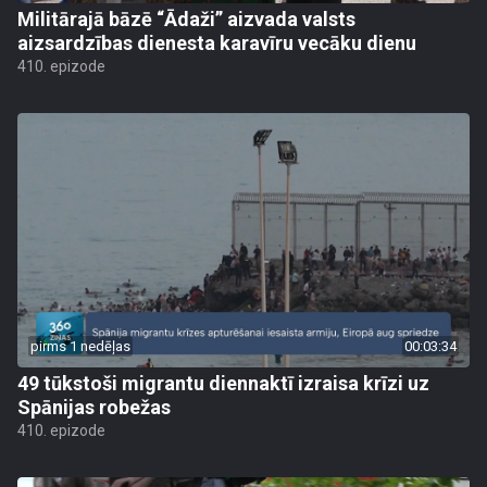
Militārajā bāzē “Ādaži” aizvada valsts
aizsardzības dienesta karavīru vecāku dienu
410. epizode
pirms 1 nedēļas
00:03:34
49 tūkstoši migrantu diennaktī izraisa krīzi uz
Spānijas robežas
410. epizode