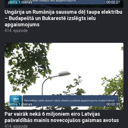
pirms 1 dienas
00:02:27
Ungārija un Rumānija sausuma dēļ taupa elektrību
– Budapeštā un Bukarestē izslēgts ielu
apgaismojums
414. epizode
pirms 1 dienas
00:02:35
Par vairāk nekā 6 miljoniem eiro Latvijas
pašvaldībās mainīs novecojušos gaismas avotus
414. epizode