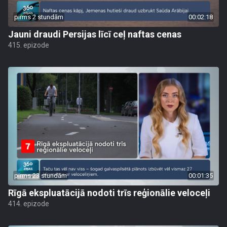
pirms 2 stundām
00:02:18
Jauni draudi Persijas līcī ceļ naftas cenas
415. epizode
pirms 23 stundām
00:01:35
Rīgā ekspluatācijā nodoti trīs reģionālie veloceļi
414. epizode