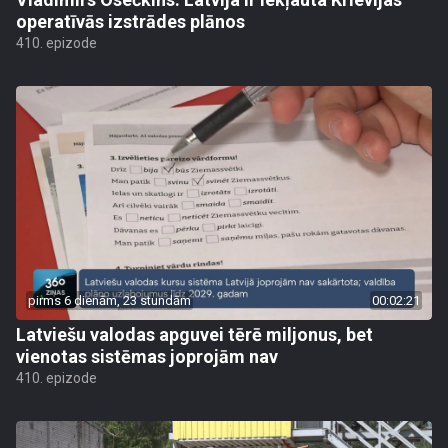
operatīvās izstrādes plānos
410. epizode
pirms 6 dienām, 23 stundām
00:02:21
Latviešu valodas apguvei tērē miljonus, bet
vienotas sistēmas joprojām nav
410. epizode