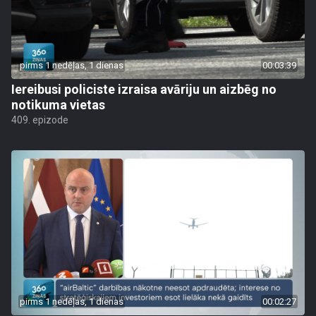
pirms 1 nedēļas, 1 dienas
00:03:39
Iereibusi policiste izraisa avāriju un aizbēg no
notikuma vietas
409. epizode
pirms 1 nedēļas, 1 dienas
00:02:27