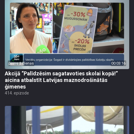
pirms 1 dienas
00:03:16
Akcijā “Palīdzēsim sagatavoties skolai kopā!”
aicina atbalstīt Latvijas maznodrošinātās
ģimenes
414. epizode