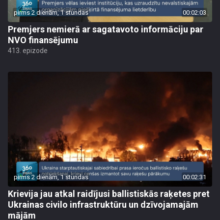
pirms 2 dienām, 1 stundas
00:02:03
Premjers nemierā ar sagatavoto informāciju par
NVO finansējumu
413. epizode
pirms 2 dienām, 1 stundas
00:02:31
Krievija jau atkal raidījusi ballistiskās raķetes pret
Ukrainas civilo infrastruktūru un dzīvojamajām
mājām