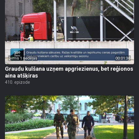
pirms 1 nedēļas
00:01:36
Graudu kulšana uzņem apgriezienus, bet reģionos
aina atšķiras
410. epizode