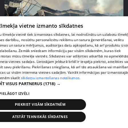
 tīmekļa vietne izmanto sīkdatnes
 tīmekļa vietnē tiek izmantotas sīkdatnes, lai nodrošinātu un uzlabotu tīmek
nes darbību., nosūtītu personalizētu reklāmu un satura ģenerēšanai, veiktu
āmas un satura mērījumus, auditorijas datu apkopošanu, kā arī produktu izst
zlabošanu. Zemāk sniedzam informāciju par visām sīkdatnēm, kuras tiek
pirms 1 nedēļas, 1 dienas
00:01:58
ntotas mūsu tīmekļa vietnēs. Sīkdatnes var atšķirties atkarībā no apmeklētā
Ukrainā piedzīvots viens no pēdējā laika
rneta vietnes sadaļas. Lietotājam jebkurā brīdī ir iespēja piekrist, atteikties va
lielākajiem Krievijas uzbrukumiem
īt savu piekrišanu. Piekrišanas sniegšana, kā arī tās atsaukšana vai mainīša
ecas uz visām interneta vietnes sadaļām. Vairāk informācijas par izmantotaj
409. epizode
atnēm skatīt
sīkdatņu izmantošanas noteikumos.
ĪT VISUS PARTNERUS
(1718) →
PIELĀGOT IZVĒLI
PIEKRIST VISĀM SĪKDATNĒM
ATSTĀT TEHNISKĀS SĪKDATNES