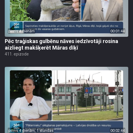
pirms 4 dienām
00:01:44
Pēc traģiskas gulbēnu nāves iedzīvotāji rosina
aizliegt makšķerēt Māras dīķī
411. epizode
pirms 4 dienām, 1 stundas
00:02:44