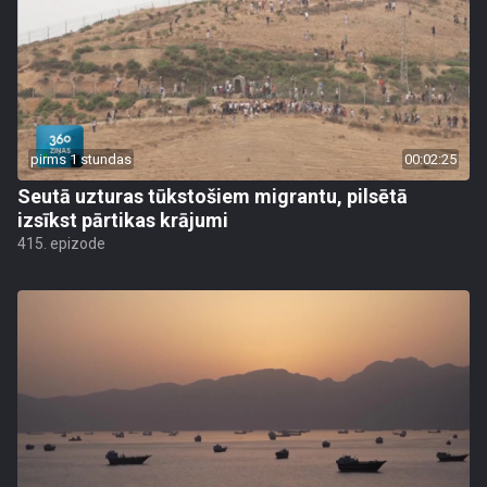
pirms 1 stundas
00:02:25
Seutā uzturas tūkstošiem migrantu, pilsētā
izsīkst pārtikas krājumi
415. epizode