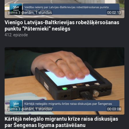
pirms 3 dienām, 1 stundas
00:02:13
Vienīgo Latvijas-Baltkrievijas robežšķērsošanas
punktu “Pāternieki” neslēgs
412. epizode
pirms 3 dienām, 1 stundas
00:03:08
Kārtējā nelegālo migrantu krīze raisa diskusijas
par Šengenas līguma pastāvēšanu