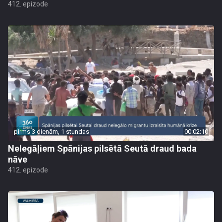
412. epizode
pirms 3 dienām, 1 stundas
00:02:10
Nelegāļiem Spānijas pilsētā Seutā draud bada
nāve
412. epizode