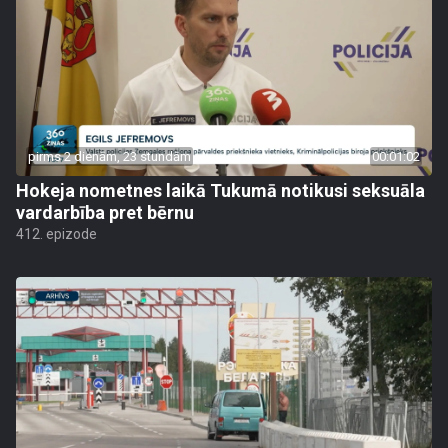
pirms 2 dienām, 23 stundām
00:01:02
Hokeja nometnes laikā Tukumā notikusi seksuāla
vardarbība pret bērnu
412. epizode