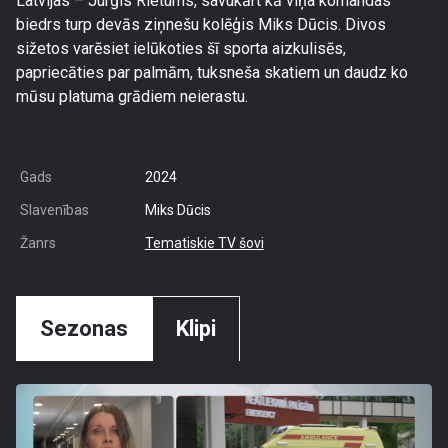
Latvijas – Jurģis Rietums, savukārt kā viņa komandas
biedrs turp devās ziņnešu kolēģis Miks Dūcis. Divos
sižetos varēsiet ielūkoties šī sporta aizkulisēs,
papriecāties par palmām, tuksneša skatiem un daudz ko
mūsu platuma grādiem neierastu.
Gads
2024
Slavenības
Miks Dūcis
Žanrs
Tematiskie TV šovi
Sezonas
Klipi