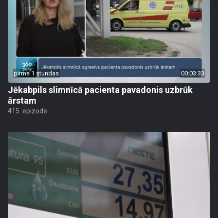
pirms 1 stundas
00:03:33
Jēkabpils slimnīcā pacienta pavadonis uzbrūk
ārstam
415. epizode