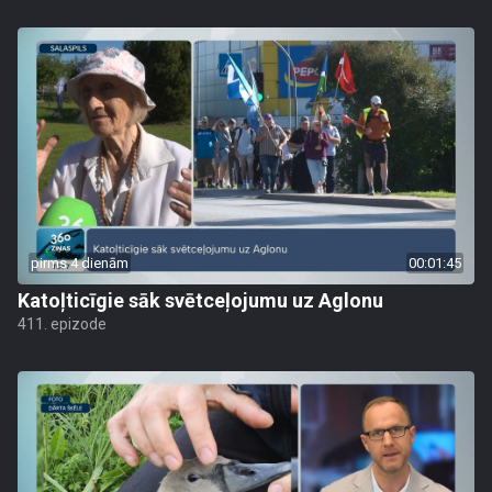
pirms 4 dienām
00:01:45
Katoļticīgie sāk svētceļojumu uz Aglonu
411. epizode