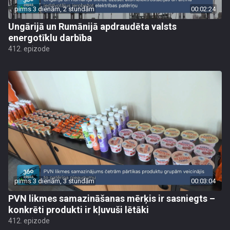
pirms 3 dienām, 2 stundām
00:02:24
Ungārijā un Rumānijā apdraudēta valsts
energotīklu darbība
412. epizode
pirms 3 dienām, 3 stundām
00:03:04
PVN likmes samazināšanas mērķis ir sasniegts –
konkrēti produkti ir kļuvuši lētāki
412. epizode