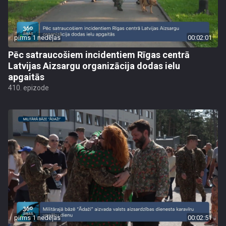
pirms 1 nedēļas
00:02:01
Pēc satraucošiem incidentiem Rīgas centrā
Latvijas Aizsargu organizācija dodas ielu
apgaitās
410. epizode
pirms 1 nedēļas
00:02:51