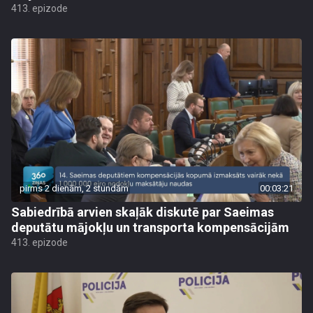
413. epizode
pirms 2 dienām, 2 stundām
00:03:21
Sabiedrībā arvien skaļāk diskutē par Saeimas
deputātu mājokļu un transporta kompensācijām
413. epizode