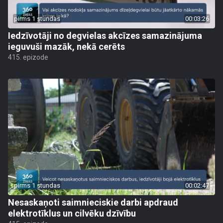
pirms 1 stundas
00:03:26
Iedzīvotāji no degvielas akcīzes samazinājuma
ieguvuši mazāk, nekā cerēts
415. epizode
pirms 1 stundas
00:02:47
Nesaskaņoti saimnieciskie darbi apdraud
elektrotīklus un cilvēku dzīvību