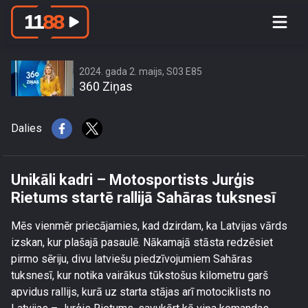
Unikāli kadri – Motosportists Jurģis
Rietums startē rallijā Sahāras tuksnesī
2024. gada 2. maijs, S03 E85
360 Ziņas
Dalies
Unikāli kadri – Motosportists Jurģis
Rietums startē rallijā Sahāras tuksnesī
Mēs vienmēr priecājamies, kad dzirdam, ka Latvijas vārds
izskan, kur plašajā pasaulē. Nākamajā stāsta redzēsiet
pirmo sēriju, divu latviešu piedzīvojumiem Sahāras
tuksnesī, kur notika vairākus tūkstošus kilometru garš
apvidus rallijs, kurā uz starta stājas arī motociklists no