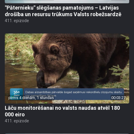
"Pāternieku" slēgšanas pamatojums – Latvijas
drošība un resursu trūkums Valsts robežsardzē
411. epizode
pirms 4 dienām, 1 stundas
00:03:27
Lāču monitorēšanai no valsts naudas atvēl 180
000 eiro
411. epizode