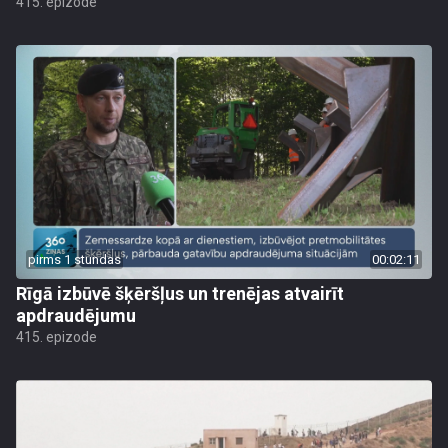
415. epizode
pirms 1 stundas
00:02:11
Rīgā izbūvē šķēršļus un trenējas atvairīt
apdraudējumu
415. epizode