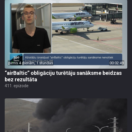
pirms 4 dienām, 1 stundas
00:02:49
“airBaltic” obligāciju turētāju sanāksme beidzas
bez rezultāta
411. epizode