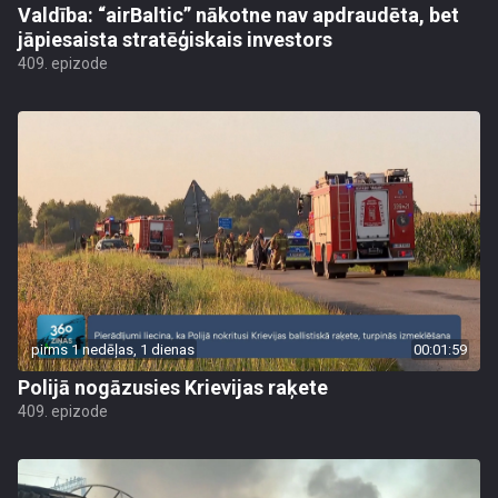
Valdība: “airBaltic” nākotne nav apdraudēta, bet
jāpiesaista stratēģiskais investors
409. epizode
pirms 1 nedēļas, 1 dienas
00:01:59
Polijā nogāzusies Krievijas raķete
409. epizode