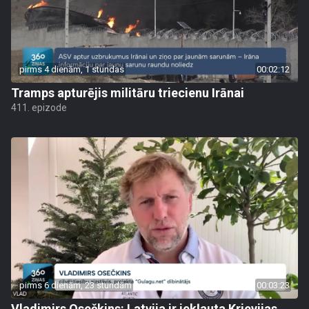
pirms 4 dienām, 1 stundas
00:02:12
Tramps apturējis militāru triecienu Irānai
411. epizode
pirms 6 dienām, 23 stundām
00:03:23
Vladimirs Osečkins: Latvija ir iekļauta Krievijas