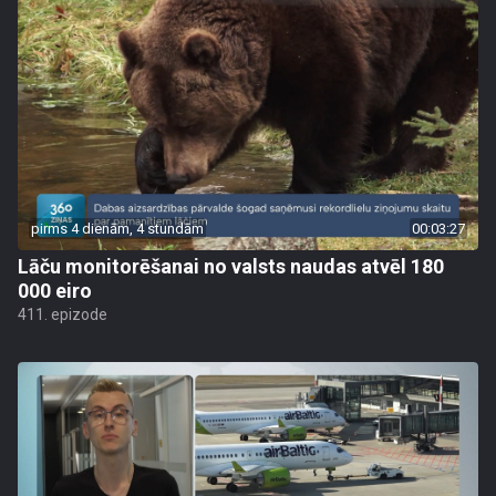
pirms 4 dienām, 4 stundām
00:03:27
Lāču monitorēšanai no valsts naudas atvēl 180
000 eiro
411. epizode