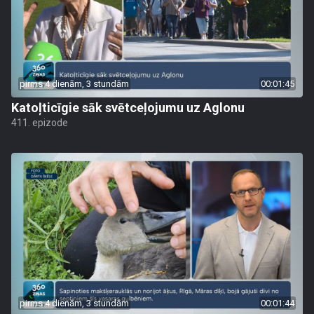
pirms 4 dienām, 3 stundām
00:01:45
Katoļticīgie sāk svētceļojumu uz Aglonu
411. epizode
pirms 4 dienām, 3 stundām
00:01:44