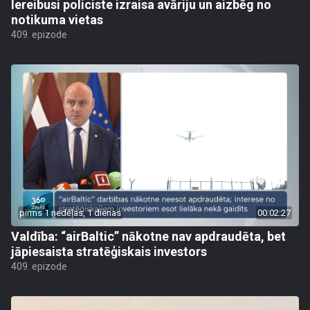
Iereibusi policiste izraisa avāriju un aizbēg no
notikuma vietas
409. epizode
pirms 1 nedēļas, 1 dienas
00:02:27
Valdība: “airBaltic” nākotne nav apdraudēta, bet
jāpiesaista stratēģiskais investors
409. epizode