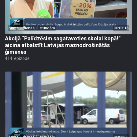
pirms 1 dienas, 3 stundām
00:03:16
Akcijā “Palīdzēsim sagatavoties skolai kopā!”
aicina atbalstīt Latvijas maznodrošinātās
ģimenes
414. epizode