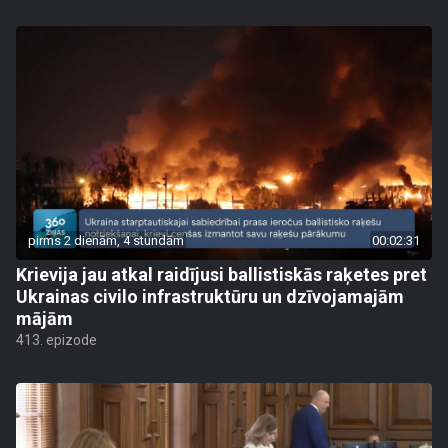
pirms 2 dienām, 4 stundām
00:02:31
Krievija jau atkal raidījusi ballistiskās raķetes pret
Ukrainas civilo infrastruktūru un dzīvojamajām
mājām
413. epizode