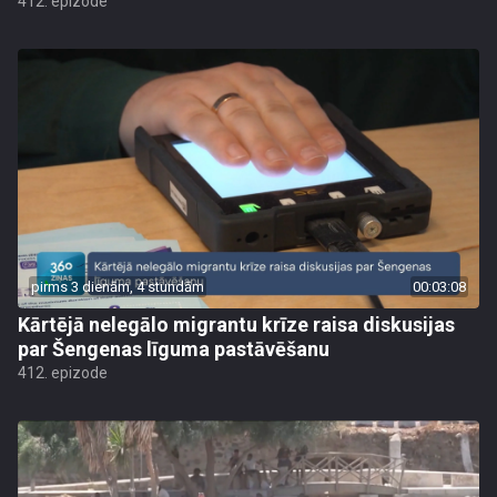
412. epizode
pirms 3 dienām, 4 stundām
00:03:08
Kārtējā nelegālo migrantu krīze raisa diskusijas
par Šengenas līguma pastāvēšanu
412. epizode