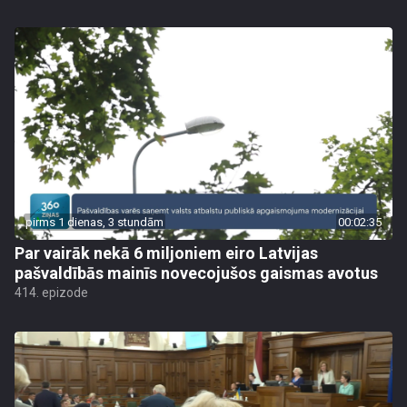
pirms 1 dienas, 3 stundām
00:02:35
Par vairāk nekā 6 miljoniem eiro Latvijas
pašvaldībās mainīs novecojušos gaismas avotus
414. epizode