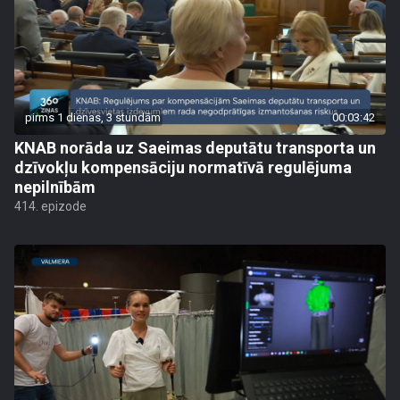
pirms 1 dienas, 3 stundām
00:03:42
KNAB norāda uz Saeimas deputātu transporta un
dzīvokļu kompensāciju normatīvā regulējuma
nepilnībām
414. epizode