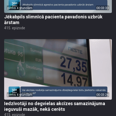
pirms 4 stundām
00:03:33
Jēkabpils slimnīcā pacienta pavadonis uzbrūk
ārstam
415. epizode
pirms 4 stundām
00:03:26
Iedzīvotāji no degvielas akcīzes samazinājuma
ieguvuši mazāk, nekā cerēts
415. epizode