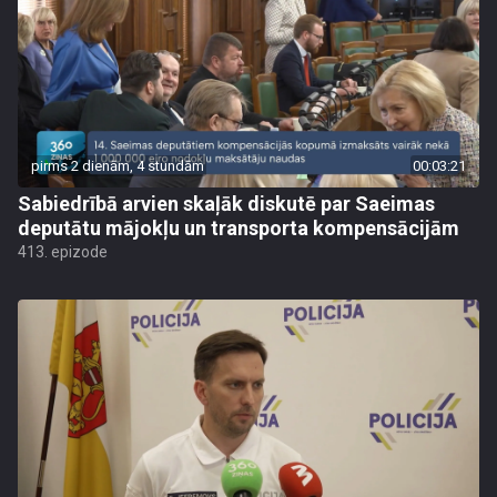
pirms 2 dienām, 4 stundām
00:03:21
Sabiedrībā arvien skaļāk diskutē par Saeimas
deputātu mājokļu un transporta kompensācijām
413. epizode