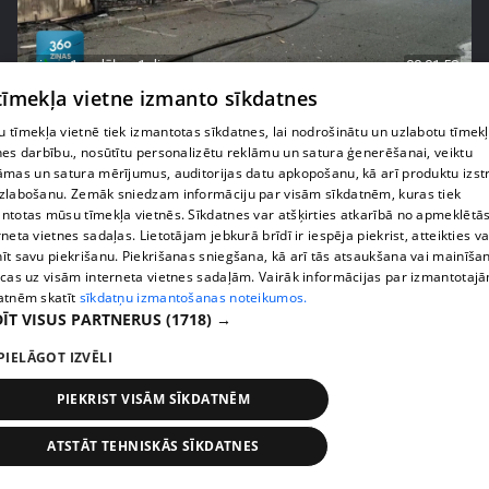
pirms 1 nedēļas, 1 dienas
00:01:58
 tīmekļa vietne izmanto sīkdatnes
Ukrainā piedzīvots viens no pēdējā laika
lielākajiem Krievijas uzbrukumiem
 tīmekļa vietnē tiek izmantotas sīkdatnes, lai nodrošinātu un uzlabotu tīmek
409. epizode
nes darbību., nosūtītu personalizētu reklāmu un satura ģenerēšanai, veiktu
āmas un satura mērījumus, auditorijas datu apkopošanu, kā arī produktu izst
zlabošanu. Zemāk sniedzam informāciju par visām sīkdatnēm, kuras tiek
ntotas mūsu tīmekļa vietnēs. Sīkdatnes var atšķirties atkarībā no apmeklētā
rneta vietnes sadaļas. Lietotājam jebkurā brīdī ir iespēja piekrist, atteikties va
īt savu piekrišanu. Piekrišanas sniegšana, kā arī tās atsaukšana vai mainīša
ecas uz visām interneta vietnes sadaļām. Vairāk informācijas par izmantotaj
atnēm skatīt
sīkdatņu izmantošanas noteikumos.
ĪT VISUS PARTNERUS
(1718) →
PIELĀGOT IZVĒLI
PIEKRIST VISĀM SĪKDATNĒM
pirms 1 nedēļas, 1 dienas
00:05:05
ATSTĀT TEHNISKĀS SĪKDATNES
Melleņu zelta drudzis: kas nosaka iepirkuma