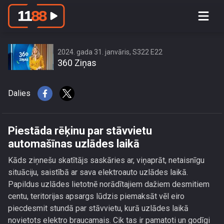
Piestāda rēķinu par stāvvietu
automašīnas uzlādes laikā
2024. gada 31. janvāris, S322 E22
360 Ziņas
Dalies
Piestāda rēķinu par stāvvietu
automašīnas uzlādes laikā
Kāds ziņnešu skatītājs saskāries ar, viņaprāt, netaisnīgu
situāciju, saistībā ar sava elektroauto uzlādes laikā.
Papildus uzlādes lietotnē norādītajiem dažiem desmitiem
centu, teritorijas apsargs lūdzis piemaksāt vēl eiro
piecdesmit stundā par stāvvietu, kurā uzlādes laikā
novietots elektro braucamais. Cik tas ir pamatoti un godīgi