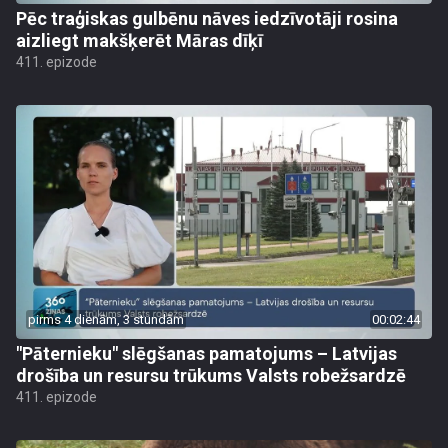
Pēc traģiskas gulbēnu nāves iedzīvotāji rosina
aizliegt makšķerēt Māras dīķī
411. epizode
pirms 4 dienām, 3 stundām
00:02:44
"Pāternieku" slēgšanas pamatojums – Latvijas
drošība un resursu trūkums Valsts robežsardzē
411. epizode