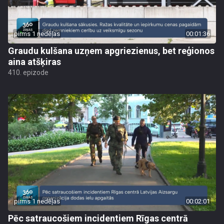
pirms 1 nedēļas
00:01:36
Graudu kulšana uzņem apgriezienus, bet reģionos
aina atšķiras
410. epizode
pirms 1 nedēļas
00:02:01
Pēc satraucošiem incidentiem Rīgas centrā