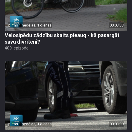
pirms 1 nedēļas, 1 dienas
00:03:33
Velosipēdu zādzību skaits pieaug - kā pasargāt
savu divriteni?
409. epizode
pirms 1 nedēļas, 1 dienas
00:03:39