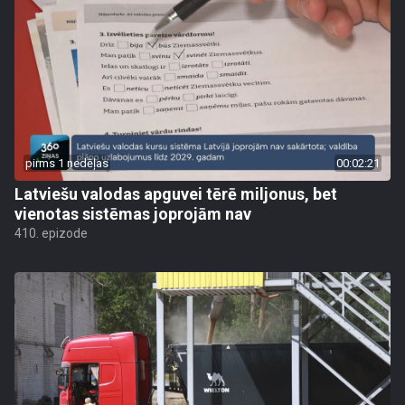
pirms 1 nedēļas
00:02:21
Latviešu valodas apguvei tērē miljonus, bet
vienotas sistēmas joprojām nav
410. epizode