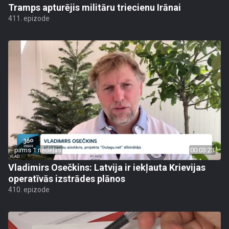
Tramps apturējis militāru triecienu Irānai
411. epizode
pirms 1 nedēļas
00:03:23
Vladimirs Osečkins: Latvija ir iekļauta Krievijas
operatīvās izstrādes plānos
410. epizode