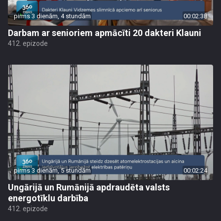
pirms 3 dienām, 4 stundām
00:02:38
Darbam ar senioriem apmācīti 20 dakteri Klauni
412. epizode
pirms 3 dienām, 5 stundām
00:02:24
Ungārijā un Rumānijā apdraudēta valsts
energotīklu darbība
412. epizode