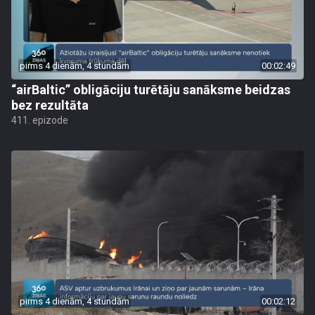
pirms 4 dienām, 4 stundām
00:02:49
“airBaltic” obligāciju turētāju sanāksme beidzas
bez rezultāta
411. epizode
pirms 4 dienām, 4 stundām
00:02:12