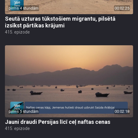
pirms 4 stundām
00:02:25
Seutā uzturas tūkstošiem migrantu, pilsētā
izsīkst pārtikas krājumi
415. epizode
pirms 5 stundām
00:02:18
Jauni draudi Persijas līcī ceļ naftas cenas
415. epizode