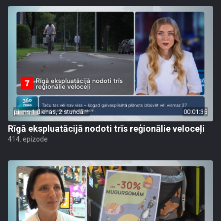
pirms 1 dienas, 2 stundām
00:01:35
Rīgā ekspluatācijā nodoti trīs reģionālie veloceļi
414. epizode