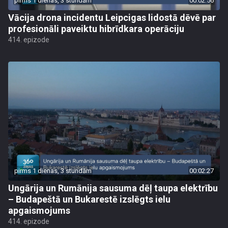
pirms 1 dienas, 3 stundām
00:02:56
Vācija drona incidentu Leipcigas lidostā dēvē par
profesionāli paveiktu hibrīdkara operāciju
414. epizode
pirms 1 dienas, 3 stundām
00:02:27
Ungārija un Rumānija sausuma dēļ taupa elektrību
– Budapeštā un Bukarestē izslēgts ielu
apgaismojums
414. epizode