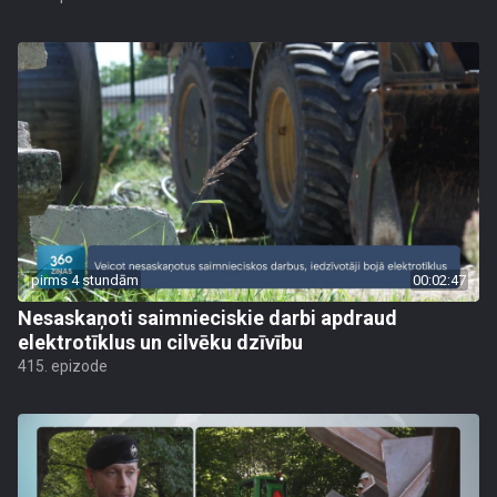
pirms 4 stundām
00:02:47
Nesaskaņoti saimnieciskie darbi apdraud
elektrotīklus un cilvēku dzīvību
415. epizode