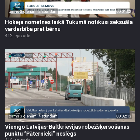
pirms 3 dienām, 2 stundām
00:01:02
Hokeja nometnes laikā Tukumā notikusi seksuāla
vardarbība pret bērnu
412. epizode
pirms 3 dienām, 4 stundām
00:02:13
Vienīgo Latvijas-Baltkrievijas robežšķērsošanas
punktu “Pāternieki” neslēgs