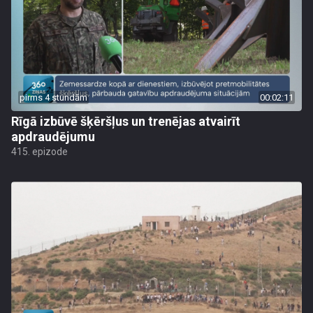
pirms 4 stundām
00:02:11
Rīgā izbūvē šķēršļus un trenējas atvairīt
apdraudējumu
415. epizode