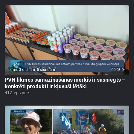
pirms 3 dienām, 5 stundām
00:03:04
PVN likmes samazināšanas mērķis ir sasniegts –
konkrēti produkti ir kļuvuši lētāki
412. epizode