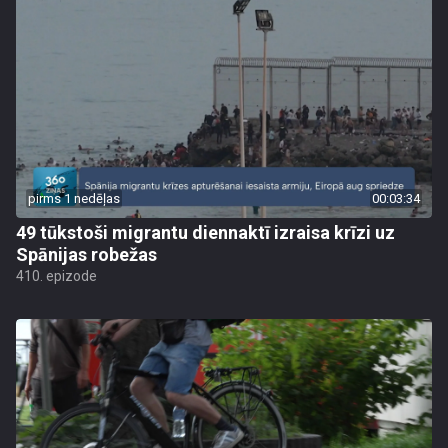
pirms 1 nedēļas
00:03:34
49 tūkstoši migrantu diennaktī izraisa krīzi uz
Spānijas robežas
410. epizode