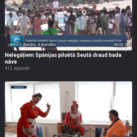
pirms 3 dienām, 4 stundām
00:02:10
Nelegāļiem Spānijas pilsētā Seutā draud bada
nāve
412. epizode