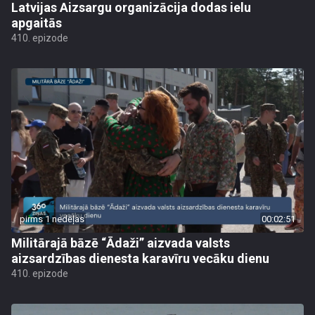
Latvijas Aizsargu organizācija dodas ielu
apgaitās
410. epizode
pirms 1 nedēļas
00:02:51
Militārajā bāzē “Ādaži” aizvada valsts
aizsardzības dienesta karavīru vecāku dienu
410. epizode