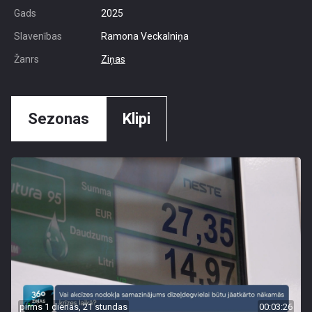
Gads
2025
Slavenības
Ramona Veckalniņa
Žanrs
Ziņas
Sezonas
Klipi
pirms 1 dienas, 21 stundas
00:03:26