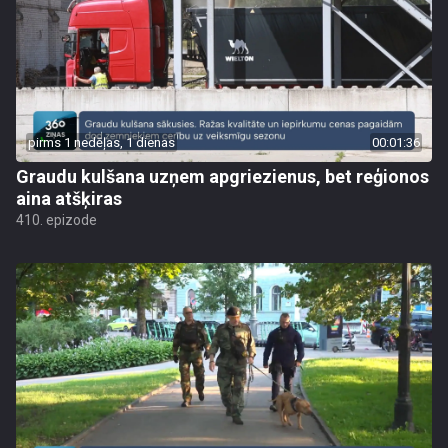
pirms 1 nedēļas, 1 dienas
00:01:36
Graudu kulšana uzņem apgriezienus, bet reģionos
aina atšķiras
410. epizode