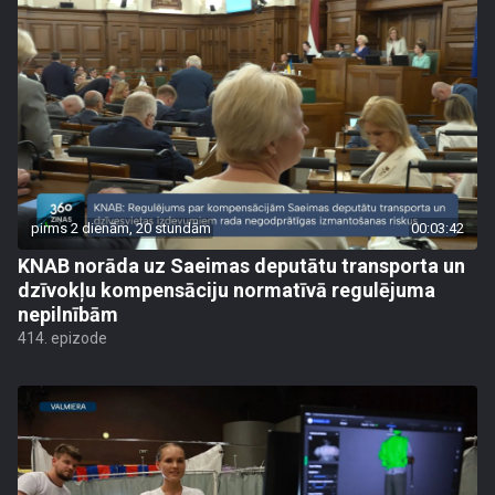
pirms 2 dienām, 20 stundām
00:03:42
KNAB norāda uz Saeimas deputātu transporta un
dzīvokļu kompensāciju normatīvā regulējuma
nepilnībām
414. epizode