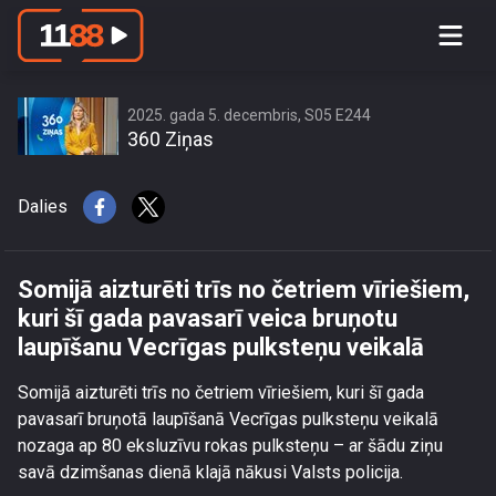
Somijā aizturēti trīs no četriem
vīriešiem, kuri šī gada pavasarī veica
bruņotu laupīšanu Vecrīgas pulksteņu
veikalā
2025. gada 5. decembris, S05 E244
360 Ziņas
Dalies
Somijā aizturēti trīs no četriem vīriešiem,
kuri šī gada pavasarī veica bruņotu
laupīšanu Vecrīgas pulksteņu veikalā
Somijā aizturēti trīs no četriem vīriešiem, kuri šī gada
pavasarī bruņotā laupīšanā Vecrīgas pulksteņu veikalā
nozaga ap 80 eksluzīvu rokas pulksteņu – ar šādu ziņu
savā dzimšanas dienā klajā nākusi Valsts policija.