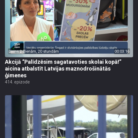
pirms 2 dienām, 20 stundām
00:03:16
Akcijā “Palīdzēsim sagatavoties skolai kopā!”
aicina atbalstīt Latvijas maznodrošinātās
ģimenes
414. epizode