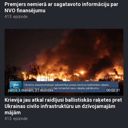
Premjers nemierā ar sagatavoto informāciju par
NVO finansējumu
413. epizode
pirms 3 dienām, 21 stundas
00:02:31
Krievija jau atkal raidījusi ballistiskās raķetes pret
Ukrainas civilo infrastruktūru un dzīvojamajām
mājām
413. epizode