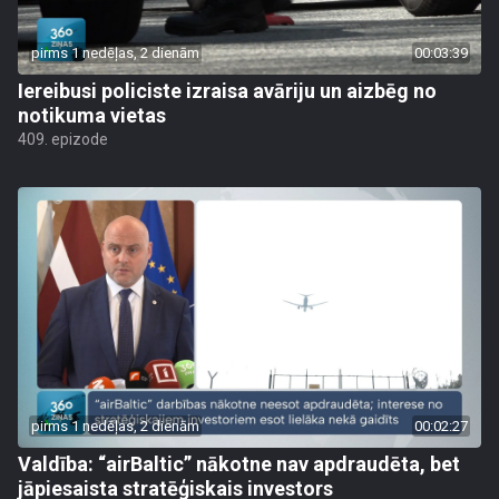
pirms 1 nedēļas, 2 dienām
00:03:39
Iereibusi policiste izraisa avāriju un aizbēg no
notikuma vietas
409. epizode
pirms 1 nedēļas, 2 dienām
00:02:27
Valdība: “airBaltic” nākotne nav apdraudēta, bet
jāpiesaista stratēģiskais investors