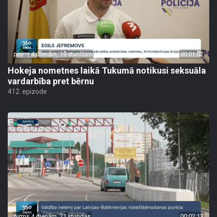
pirms 4 dienām, 19 stundām
00:01:02
Hokeja nometnes laikā Tukumā notikusi seksuāla
vardarbība pret bērnu
412. epizode
pirms 4 dienām, 21 stundas
00:02:13