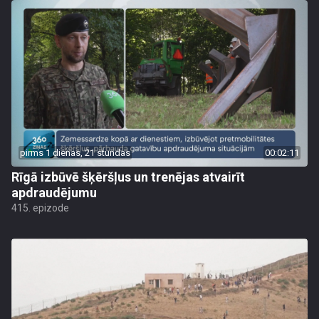
pirms 1 dienas, 21 stundas
00:02:11
Rīgā izbūvē šķēršļus un trenējas atvairīt
apdraudējumu
415. epizode