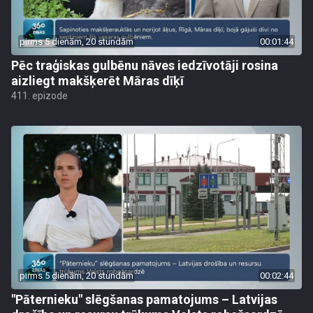
pirms 5 dienām, 20 stundām
00:01:44
Pēc traģiskas gulbēnu nāves iedzīvotāji rosina
aizliegt makšķerēt Māras dīķī
411. epizode
pirms 5 dienām, 20 stundām
00:02:44
"Pāternieku" slēgšanas pamatojums – Latvijas