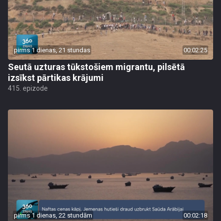
pirms 1 dienas, 21 stundas
00:02:25
Seutā uzturas tūkstošiem migrantu, pilsētā
izsīkst pārtikas krājumi
415. epizode
pirms 1 dienas, 22 stundām
00:02:18