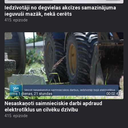
Iedzīvotāji no degvielas akcīzes samazinājuma
ieguvuši mazāk, nekā cerēts
415. epizode
pirms 1 dienas, 21 stundas
00:02:47
Nesaskaņoti saimnieciskie darbi apdraud
elektrotīklus un cilvēku dzīvību
415. epizode