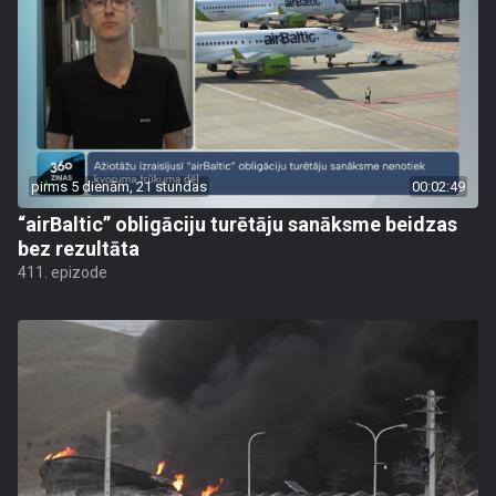
pirms 5 dienām, 21 stundas
00:02:49
“airBaltic” obligāciju turētāju sanāksme beidzas
bez rezultāta
411. epizode