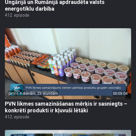
Ungārijā un Rumānijā apdraudēta valsts
energotīklu darbība
412. epizode
pirms 4 dienām, 23 stundām
00:03:04
PVN likmes samazināšanas mērķis ir sasniegts –
konkrēti produkti ir kļuvuši lētāki
412. epizode