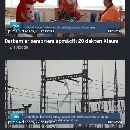
pirms 4 dienām, 21 stundas
00:02:38
Darbam ar senioriem apmācīti 20 dakteri Klauni
412. epizode
pirms 4 dienām, 22 stundām
00:02:24