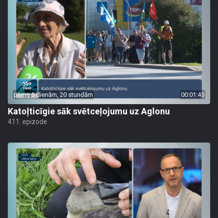
pirms 5 dienām, 20 stundām
00:01:45
Katoļticīgie sāk svētceļojumu uz Aglonu
411. epizode