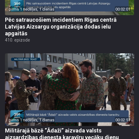
pirms 1 nedēļas, 1 dienas
00:02:01
Pēc satraucošiem incidentiem Rīgas centrā
Latvijas Aizsargu organizācija dodas ielu
apgaitās
410. epizode
pirms 1 nedēļas, 1 dienas
00:02:51
Militārajā bāzē “Ādaži” aizvada valsts
aizsardzības dienesta karavīru vecāku dienu