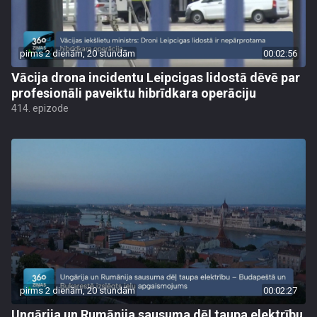
pirms 2 dienām, 20 stundām
00:02:56
Vācija drona incidentu Leipcigas lidostā dēvē par
profesionāli paveiktu hibrīdkara operāciju
414. epizode
pirms 2 dienām, 20 stundām
00:02:27
Ungārija un Rumānija sausuma dēļ taupa elektrību