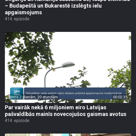
– Budapeštā un Bukarestē izslēgts ielu
apgaismojums
414. epizode
pirms 2 dienām, 20 stundām
00:02:35
Par vairāk nekā 6 miljoniem eiro Latvijas
pašvaldībās mainīs novecojušos gaismas avotus
414. epizode