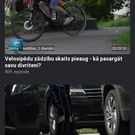
pirms 1 nedēļas, 2 dienām
00:03:33
Velosipēdu zādzību skaits pieaug - kā pasargāt
savu divriteni?
409. epizode