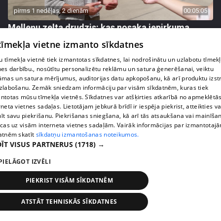
pirms 1 nedēļas, 2 dienām
00:05:05
Melleņu zelta drudzis: kas nosaka iepirkuma
cenu?
 tīmekļa vietne izmanto sīkdatnes
409. epizode
 tīmekļa vietnē tiek izmantotas sīkdatnes, lai nodrošinātu un uzlabotu tīmek
nes darbību., nosūtītu personalizētu reklāmu un satura ģenerēšanai, veiktu
āmas un satura mērījumus, auditorijas datu apkopošanu, kā arī produktu izst
zlabošanu. Zemāk sniedzam informāciju par visām sīkdatnēm, kuras tiek
ntotas mūsu tīmekļa vietnēs. Sīkdatnes var atšķirties atkarībā no apmeklētā
rneta vietnes sadaļas. Lietotājam jebkurā brīdī ir iespēja piekrist, atteikties va
īt savu piekrišanu. Piekrišanas sniegšana, kā arī tās atsaukšana vai mainīša
ecas uz visām interneta vietnes sadaļām. Vairāk informācijas par izmantotaj
atnēm skatīt
sīkdatņu izmantošanas noteikumos.
ĪT VISUS PARTNERUS
(1718) →
PIELĀGOT IZVĒLI
pirms 1 nedēļas, 2 dienām
00:02:49
PIEKRIST VISĀM SĪKDATNĒM
Ogas un sēnes šogad dārgākas, bet uzpirkšanas
ATSTĀT TEHNISKĀS SĪKDATNES
punktos to krietni mazāk
409. epizode