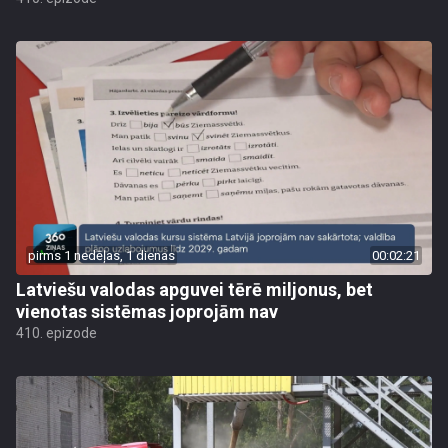
pirms 1 nedēļas, 1 dienas
00:02:21
Latviešu valodas apguvei tērē miljonus, bet
vienotas sistēmas joprojām nav
410. epizode