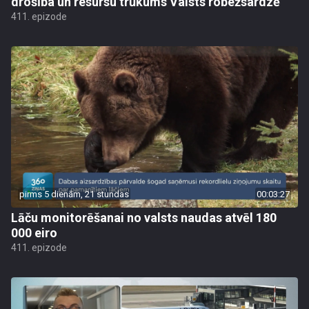
drošība un resursu trūkums Valsts robežsardzē
411. epizode
pirms 5 dienām, 21 stundas
00:03:27
Lāču monitorēšanai no valsts naudas atvēl 180
000 eiro
411. epizode