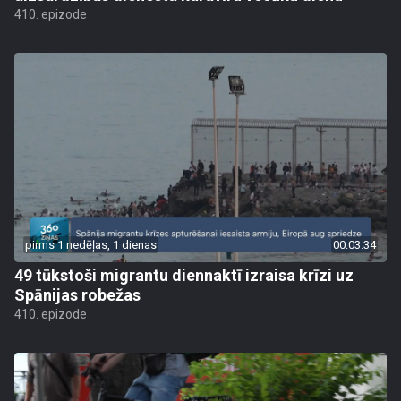
410. epizode
pirms 1 nedēļas, 1 dienas
00:03:34
49 tūkstoši migrantu diennaktī izraisa krīzi uz
Spānijas robežas
410. epizode