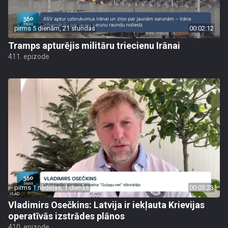
pirms 5 dienām, 21 stundas
00:02:12
Tramps apturējis militāru triecienu Irānai
411. epizode
pirms 1 nedēļas, 1 dienas
00:03:23
Vladimirs Osečkins: Latvija ir iekļauta Krievijas
operatīvās izstrādes plānos
410. epizode