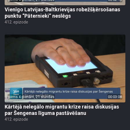
Vienīgo Latvijas-Baltkrievijas robežšķērsošanas
punktu “Pāternieki” neslēgs
412. epizode
pirms 4 dienām, 21 stundas
00:03:08
Kārtējā nelegālo migrantu krīze raisa diskusijas
par Šengenas līguma pastāvēšanu
412. epizode