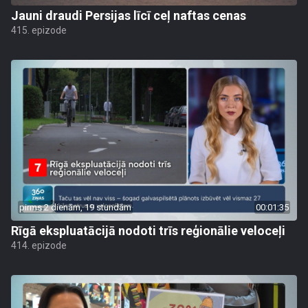
Jauni draudi Persijas līcī ceļ naftas cenas
415. epizode
pirms 2 dienām, 19 stundām
00:01:35
Rīgā ekspluatācijā nodoti trīs reģionālie veloceļi
414. epizode