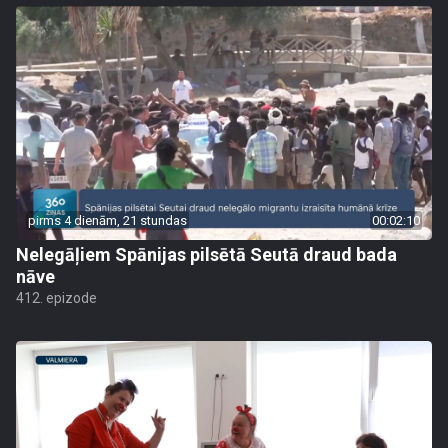
pirms 4 dienām, 21 stundas
00:02:10
Nelegāļiem Spānijas pilsētā Seutā draud bada
nāve
412. epizode