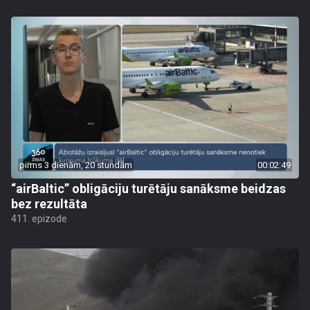
pirms 3 dienām, 20 stundām
00:02:49
“airBaltic” obligāciju turētāju sanāksme beidzas
bez rezultāta
411. epizode