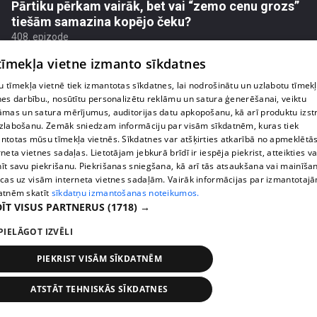
Pārtiku pērkam vairāk, bet vai “zemo cenu grozs”
tiešām samazina kopējo čeku?
408. epizode
 tīmekļa vietne izmanto sīkdatnes
 tīmekļa vietnē tiek izmantotas sīkdatnes, lai nodrošinātu un uzlabotu tīmek
nes darbību., nosūtītu personalizētu reklāmu un satura ģenerēšanai, veiktu
āmas un satura mērījumus, auditorijas datu apkopošanu, kā arī produktu izst
zlabošanu. Zemāk sniedzam informāciju par visām sīkdatnēm, kuras tiek
ntotas mūsu tīmekļa vietnēs. Sīkdatnes var atšķirties atkarībā no apmeklētā
rneta vietnes sadaļas. Lietotājam jebkurā brīdī ir iespēja piekrist, atteikties va
īt savu piekrišanu. Piekrišanas sniegšana, kā arī tās atsaukšana vai mainīša
ecas uz visām interneta vietnes sadaļām. Vairāk informācijas par izmantotaj
atnēm skatīt
sīkdatņu izmantošanas noteikumos.
ĪT VISUS PARTNERUS
(1718) →
pirms 1 nedēļas, 1 dienas
00:00:56
PIELĀGOT IZVĒLI
Latvijā pirmajā Simulāciju centrā mediķi trenēsies
glābt dzīvības
PIEKRIST VISĀM SĪKDATNĒM
408. epizode
ATSTĀT TEHNISKĀS SĪKDATNES