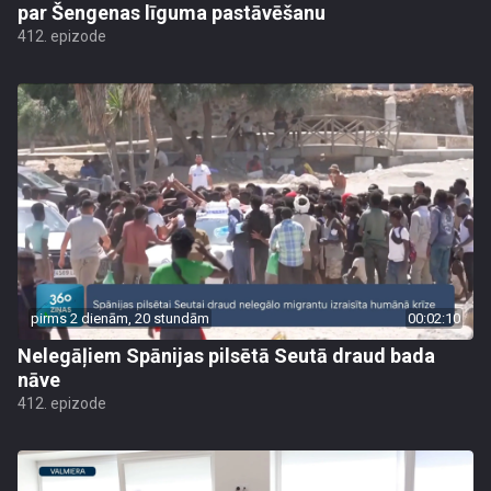
par Šengenas līguma pastāvēšanu
412. epizode
pirms 2 dienām, 20 stundām
00:02:10
Nelegāļiem Spānijas pilsētā Seutā draud bada
nāve
412. epizode