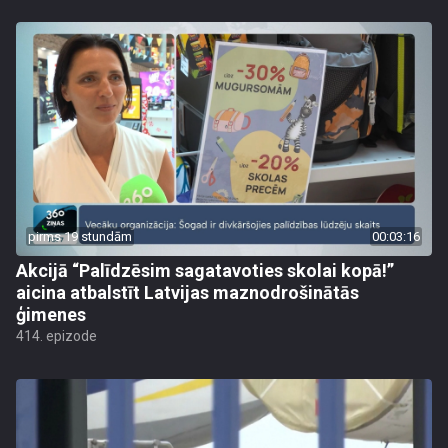
pirms 19 stundām
00:03:16
Akcijā “Palīdzēsim sagatavoties skolai kopā!”
aicina atbalstīt Latvijas maznodrošinātās
ģimenes
414. epizode