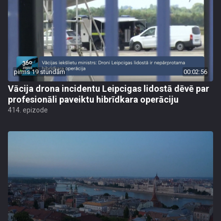
pirms 19 stundām
00:02:56
Vācija drona incidentu Leipcigas lidostā dēvē par
profesionāli paveiktu hibrīdkara operāciju
414. epizode