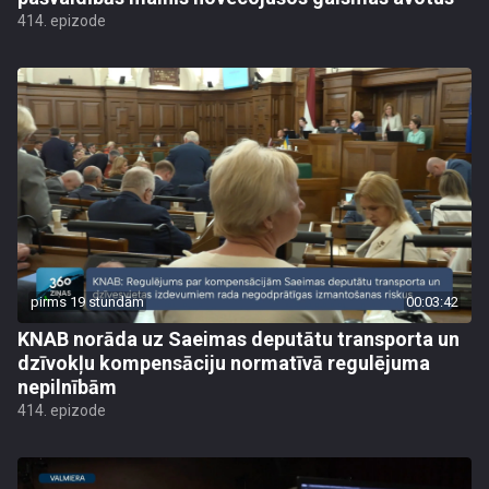
414. epizode
pirms 19 stundām
00:03:42
KNAB norāda uz Saeimas deputātu transporta un
dzīvokļu kompensāciju normatīvā regulējuma
nepilnībām
414. epizode