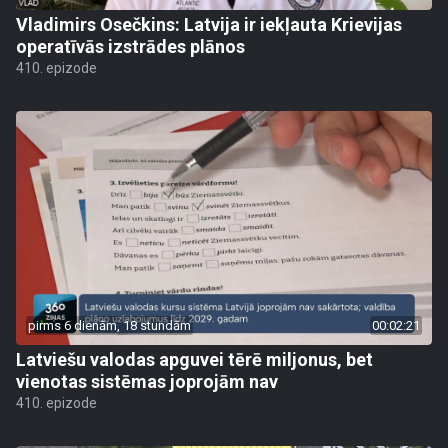
Vladimirs Osečkins: Latvija ir iekļauta Krievijas
operatīvās izstrādes plānos
410. epizode
pirms 6 dienām, 18 stundām
00:02:21
Latviešu valodas apguvei tērē miljonus, bet
vienotas sistēmas joprojām nav
410. epizode