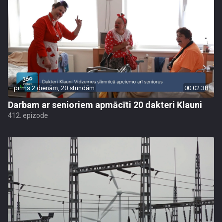
pirms 2 dienām, 20 stundām
00:02:38
Darbam ar senioriem apmācīti 20 dakteri Klauni
412. epizode