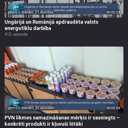
pirms 2 dienām, 21 stundas
00:02:24
Ungārijā un Rumānijā apdraudēta valsts
energotīklu darbība
412. epizode
pirms 2 dienām, 22 stundām
00:03:04
PVN likmes samazināšanas mērķis ir sasniegts –
konkrēti produkti ir kļuvuši lētāki