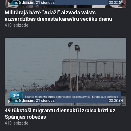
pirms 6 dienām, 21 stundas
00:02:51
Militārajā bāzē “Ādaži” aizvada valsts
aizsardzības dienesta karavīru vecāku dienu
410. epizode
pirms 6 dienām, 21 stundas
00:03:34
49 tūkstoši migrantu diennaktī izraisa krīzi uz
Spānijas robežas
410. epizode