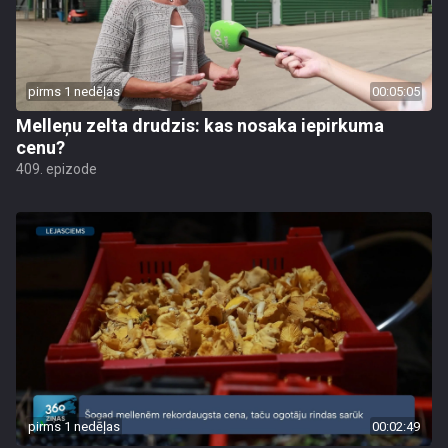
pirms 1 nedēļas
00:05:05
Melleņu zelta drudzis: kas nosaka iepirkuma
cenu?
409. epizode
pirms 1 nedēļas
00:02:49