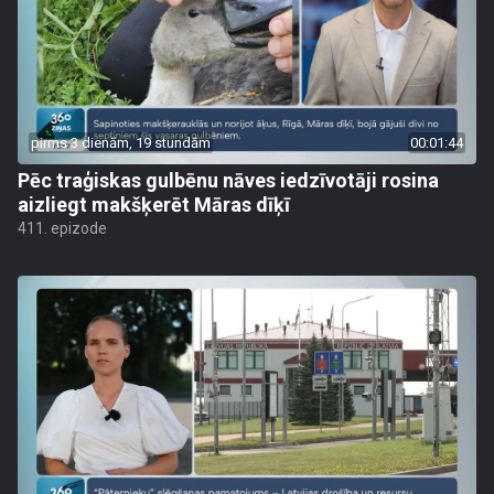
pirms 3 dienām, 19 stundām
00:01:44
Pēc traģiskas gulbēnu nāves iedzīvotāji rosina
aizliegt makšķerēt Māras dīķī
411. epizode