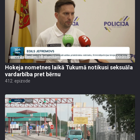
pirms 2 dienām, 18 stundām
00:01:02
Hokeja nometnes laikā Tukumā notikusi seksuāla
vardarbība pret bērnu
412. epizode