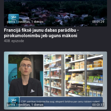
pirms 1 nedēļas, 1 dienas
00:01:29
Francijā fiksē jaunu dabas parādību -
pirokumolonimbu jeb uguns mākoni
408. epizode
pirms 1 nedēļas, 1 dienas
00:03:37