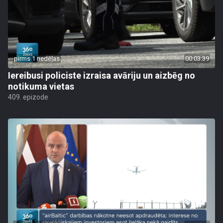
pirms 1 nedēļas
00:03:39
Iereibusi policiste izraisa avāriju un aizbēg no
notikuma vietas
409. epizode