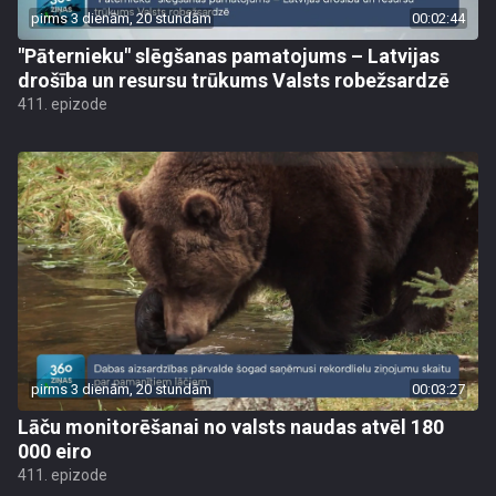
pirms 3 dienām, 20 stundām
00:02:44
"Pāternieku" slēgšanas pamatojums – Latvijas
drošība un resursu trūkums Valsts robežsardzē
411. epizode
pirms 3 dienām, 20 stundām
00:03:27
Lāču monitorēšanai no valsts naudas atvēl 180
000 eiro
411. epizode