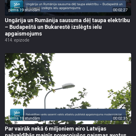
pirms 19 stundām
00:02:27
Ungārija un Rumānija sausuma dēļ taupa elektrību
– Budapeštā un Bukarestē izslēgts ielu
apgaismojums
414. epizode
pirms 19 stundām
00:02:35
Par vairāk nekā 6 miljoniem eiro Latvijas
pašvaldībās mainīs novecojušos gaismas avotus