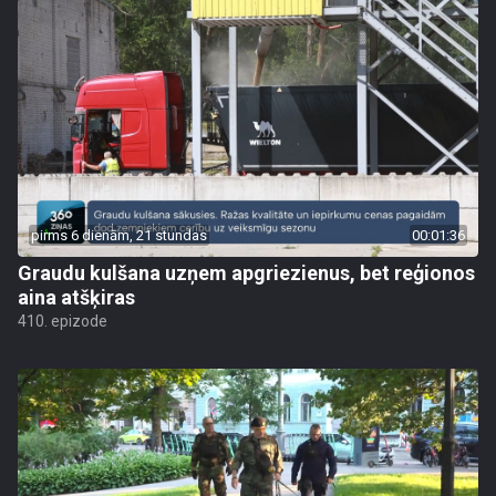
pirms 6 dienām, 21 stundas
00:01:36
Graudu kulšana uzņem apgriezienus, bet reģionos
aina atšķiras
410. epizode