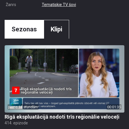
Žanrs
Tematiskie TV šovi
Sezonas
Klipi
pirms 18 stundām
00:01:35
Rīgā ekspluatācijā nodoti trīs reģionālie veloceļi
414. epizode