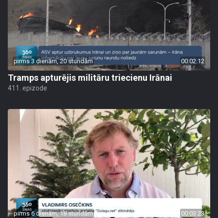
pirms 3 dienām, 20 stundām
00:02:12
Tramps apturējis militāru triecienu Irānai
411. epizode
pirms 6 dienām, 18 stundām
00:03:23