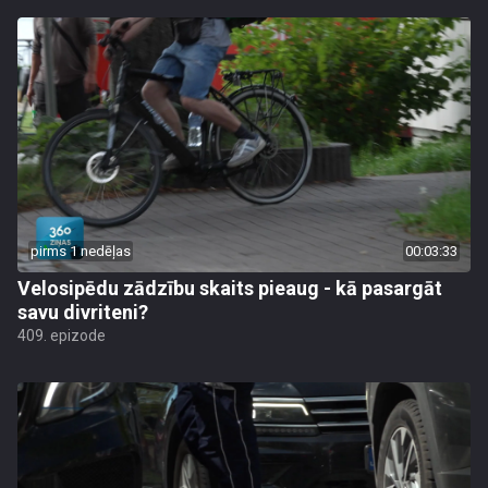
pirms 1 nedēļas
00:03:33
Velosipēdu zādzību skaits pieaug - kā pasargāt
savu divriteni?
409. epizode