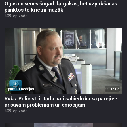
Ogas un sēnes šogad dārgākas, bet uzpirkšanas
punktos to krietni mazāk
409. epizode
pirms 1 nedēļas
00:16:02
Ruks: Policisti ir tāda pati sabiedrība kā pārējie -
ar savām problēmām un emocijām
409. epizode