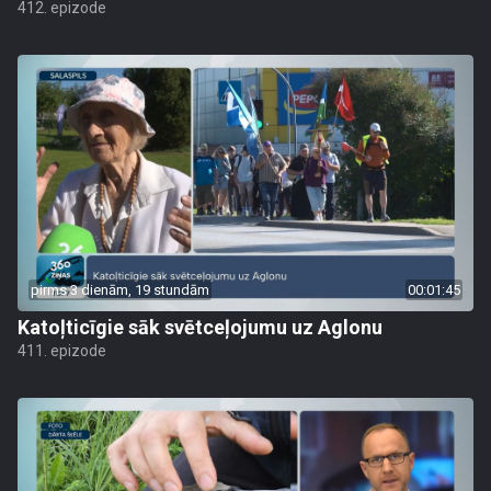
412. epizode
pirms 3 dienām, 19 stundām
00:01:45
Katoļticīgie sāk svētceļojumu uz Aglonu
411. epizode