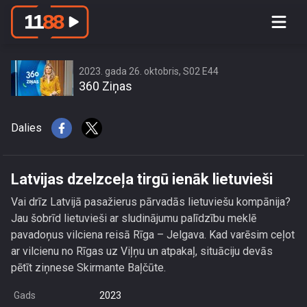
Latvijas dzelzceļa tirgū ienāk lietuvieši
2023. gada 26. oktobris, S02 E44
360 Ziņas
Dalies
Latvijas dzelzceļa tirgū ienāk lietuvieši
Vai drīz Latvijā pasažierus pārvadās lietuviešu kompānija?
Jau šobrīd lietuvieši ar sludinājumu palīdzību meklē
pavadoņus vilciena reisā Rīga – Jelgava. Kad varēsim ceļot
ar vilcienu no Rīgas uz Viļņu un atpakaļ, situāciju devās
pētīt ziņnese Skirmante Baļčūte.
Gads
2023