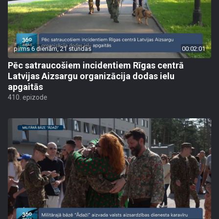
pirms 6 dienām, 21 stundas
00:02:01
Pēc satraucošiem incidentiem Rīgas centrā
Latvijas Aizsargu organizācija dodas ielu
apgaitās
410. epizode