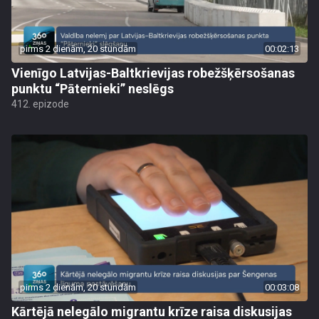
pirms 2 dienām, 20 stundām
00:02:13
Vienīgo Latvijas-Baltkrievijas robežšķērsošanas
punktu “Pāternieki” neslēgs
412. epizode
pirms 2 dienām, 20 stundām
00:03:08
Kārtējā nelegālo migrantu krīze raisa diskusijas