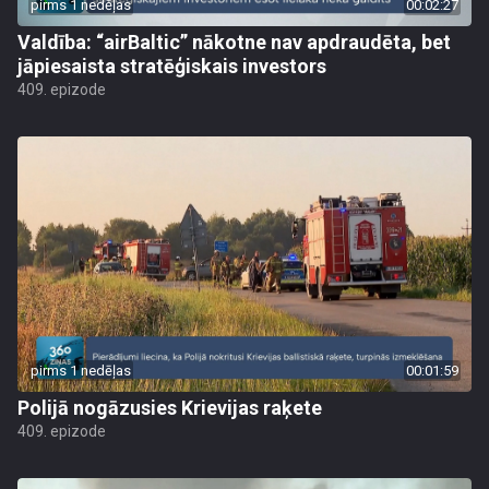
pirms 1 nedēļas
00:02:27
Valdība: “airBaltic” nākotne nav apdraudēta, bet
jāpiesaista stratēģiskais investors
409. epizode
pirms 1 nedēļas
00:01:59
Polijā nogāzusies Krievijas raķete
409. epizode