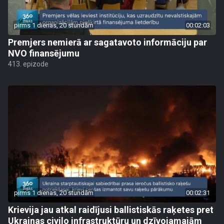
pirms 1 dienas, 20 stundām
00:02:03
Premjers nemierā ar sagatavoto informāciju par
NVO finansējumu
413. epizode
pirms 1 dienas, 20 stundām
00:02:31
Krievija jau atkal raidījusi ballistiskās raķetes pret
Ukrainas civilo infrastruktūru un dzīvojamajām