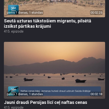
pirms 1 dienas, 1 stundas
00:02:25
Seutā uzturas tūkstošiem migrantu, pilsētā
izsīkst pārtikas krājumi
415. epizode
pirms 1 dienas, 1 stundas
00:02:18
Jauni draudi Persijas līcī ceļ naftas cenas
415. epizode