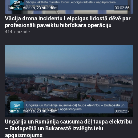
pirms 1 dienas, 23 stundām
00:02:56
Vācija drona incidentu Leipcigas lidostā dēvē par
profesionāli paveiktu hibrīdkara operāciju
414. epizode
pirms 1 dienas, 23 stundām
00:02:27
Ungārija un Rumānija sausuma dēļ taupa elektrību
– Budapeštā un Bukarestē izslēgts ielu
apgaismojums