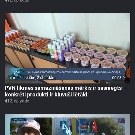
412. epizode
pirms 4 dienām, 2 stundām
00:03:04
PVN likmes samazināšanas mērķis ir sasniegts –
konkrēti produkti ir kļuvuši lētāki
412. epizode