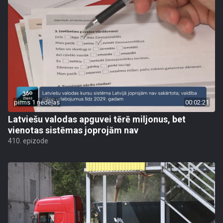
pirms 1 nedēļas
00:02:21
Latviešu valodas apguvei tērē miljonus, bet
vienotas sistēmas joprojām nav
410. epizode