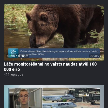
pirms 5 dienām
00:03:27
Lāču monitorēšanai no valsts naudas atvēl 180
000 eiro
411. epizode