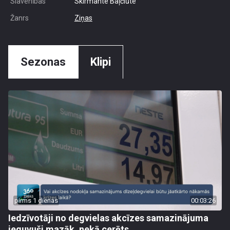
Slavenības
Skirmante Baļčiūte
Žanrs
Ziņas
Sezonas
Klipi
pirms 1 dienas
00:03:26
Iedzīvotāji no degvielas akcīzes samazinājuma
ieguvuši mazāk, nekā cerēts