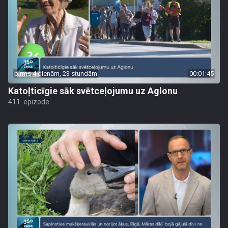
pirms 4 dienām, 23 stundām
00:01:45
Katoļticīgie sāk svētceļojumu uz Aglonu
411. epizode