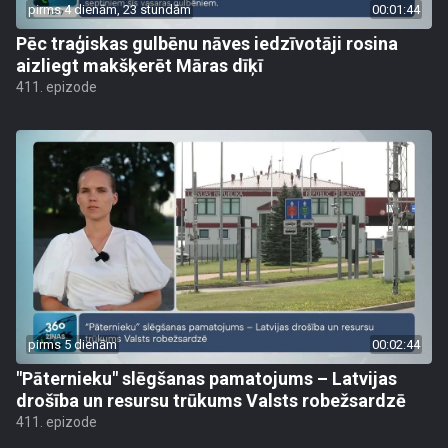
pirms 4 dienām, 23 stundām
00:01:44
Pēc traģiskas gulbēnu nāves iedzīvotāji rosina
aizliegt makšķerēt Māras dīķī
411. epizode
pirms 5 dienām
00:02:44
"Pāternieku" slēgšanas pamatojums – Latvijas
drošība un resursu trūkums Valsts robežsardzē
411. epizode