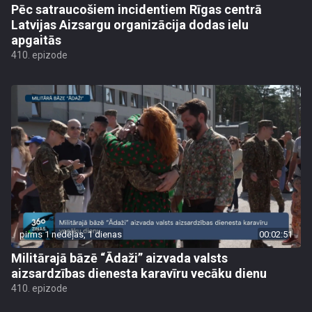
Pēc satraucošiem incidentiem Rīgas centrā
Latvijas Aizsargu organizācija dodas ielu
apgaitās
410. epizode
pirms 1 nedēļas, 1 dienas
00:02:51
Militārajā bāzē “Ādaži” aizvada valsts
aizsardzības dienesta karavīru vecāku dienu
410. epizode