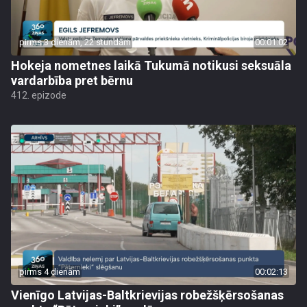
pirms 3 dienām, 22 stundām
00:01:02
Hokeja nometnes laikā Tukumā notikusi seksuāla
vardarbība pret bērnu
412. epizode
pirms 4 dienām
00:02:13
Vienīgo Latvijas-Baltkrievijas robežšķērsošanas