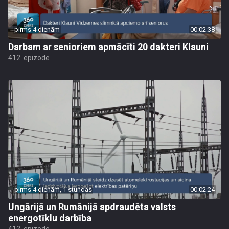
pirms 4 dienām
00:02:38
Darbam ar senioriem apmācīti 20 dakteri Klauni
412. epizode
pirms 4 dienām, 1 stundas
00:02:24
Ungārijā un Rumānijā apdraudēta valsts
energotīklu darbība