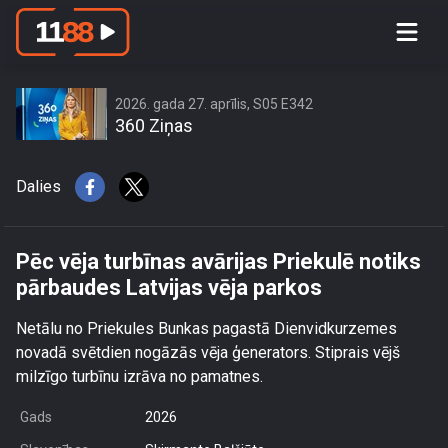
Pēc vēja turbīnas avārijas Priekulē
notiks pārbaudes Latvijas vēja parkos
2026. gada 27. aprīlis, S05 E342
360 Ziņas
Dalies
Pēc vēja turbīnas avārijas Priekulē notiks
pārbaudes Latvijas vēja parkos
Netālu no Priekules Bunkas pagastā Dienvidkurzemes
novadā svētdien nogāzās vēja ģenerators. Stiprais vējš
milzīgo turbīnu izrāva no pamatnes.
Gads
2026