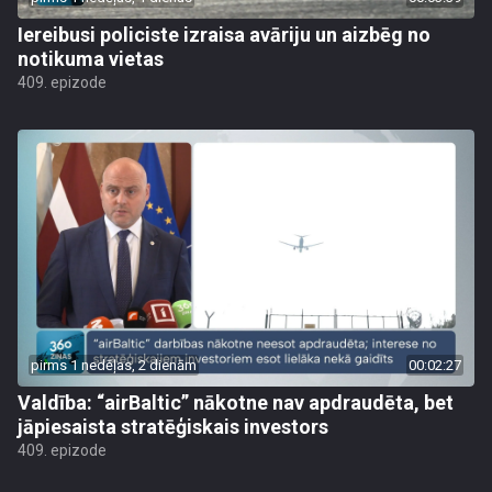
Iereibusi policiste izraisa avāriju un aizbēg no
notikuma vietas
409. epizode
pirms 1 nedēļas, 2 dienām
00:02:27
Valdība: “airBaltic” nākotne nav apdraudēta, bet
jāpiesaista stratēģiskais investors
409. epizode