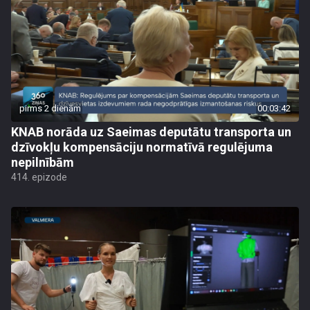
pirms 2 dienām
00:03:42
KNAB norāda uz Saeimas deputātu transporta un
dzīvokļu kompensāciju normatīvā regulējuma
nepilnībām
414. epizode