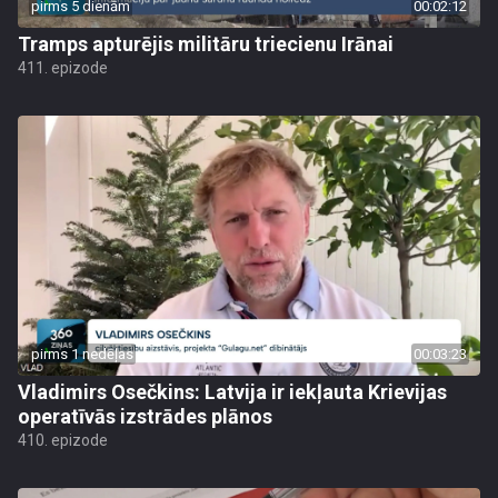
pirms 5 dienām
00:02:12
Tramps apturējis militāru triecienu Irānai
411. epizode
pirms 1 nedēļas
00:03:23
Vladimirs Osečkins: Latvija ir iekļauta Krievijas
operatīvās izstrādes plānos
410. epizode