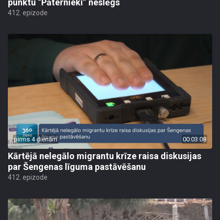
punktu “Pāternieki” neslēgs
412. epizode
pirms 4 dienām
00:03:08
Kārtējā nelegālo migrantu krīze raisa diskusijas
par Šengenas līguma pastāvēšanu
412. epizode