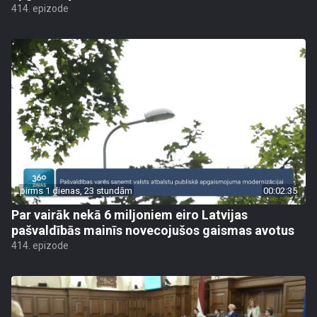
414. epizode
pirms 1 dienas, 23 stundām
00:02:35
Par vairāk nekā 6 miljoniem eiro Latvijas
pašvaldībās mainīs novecojušos gaismas avotus
414. epizode