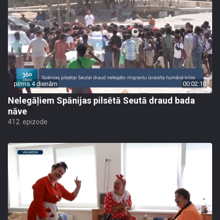
pirms 4 dienām
00:02:10
Nelegāļiem Spānijas pilsētā Seutā draud bada
nāve
412. epizode