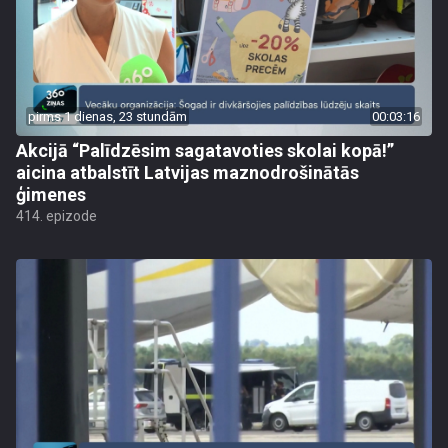
pirms 1 dienas, 23 stundām
00:03:16
Akcijā “Palīdzēsim sagatavoties skolai kopā!”
aicina atbalstīt Latvijas maznodrošinātās
ģimenes
414. epizode