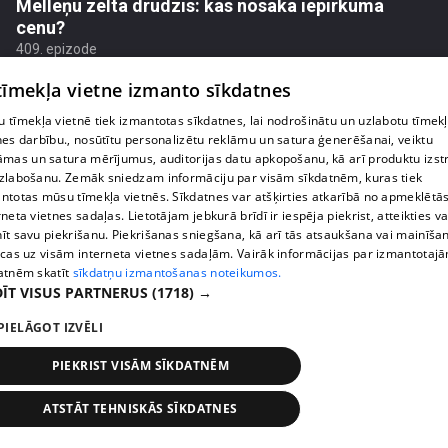
Melleņu zelta drudzis: kas nosaka iepirkuma
cenu?
409. epizode
 tīmekļa vietne izmanto sīkdatnes
 tīmekļa vietnē tiek izmantotas sīkdatnes, lai nodrošinātu un uzlabotu tīmek
nes darbību., nosūtītu personalizētu reklāmu un satura ģenerēšanai, veiktu
āmas un satura mērījumus, auditorijas datu apkopošanu, kā arī produktu izst
zlabošanu. Zemāk sniedzam informāciju par visām sīkdatnēm, kuras tiek
ntotas mūsu tīmekļa vietnēs. Sīkdatnes var atšķirties atkarībā no apmeklētā
rneta vietnes sadaļas. Lietotājam jebkurā brīdī ir iespēja piekrist, atteikties va
īt savu piekrišanu. Piekrišanas sniegšana, kā arī tās atsaukšana vai mainīša
ecas uz visām interneta vietnes sadaļām. Vairāk informācijas par izmantotaj
atnēm skatīt
sīkdatņu izmantošanas noteikumos.
ĪT VISUS PARTNERUS
(1718) →
pirms 1 nedēļas, 2 dienām
00:02:49
PIELĀGOT IZVĒLI
Ogas un sēnes šogad dārgākas, bet uzpirkšanas
punktos to krietni mazāk
PIEKRIST VISĀM SĪKDATNĒM
409. epizode
ATSTĀT TEHNISKĀS SĪKDATNES