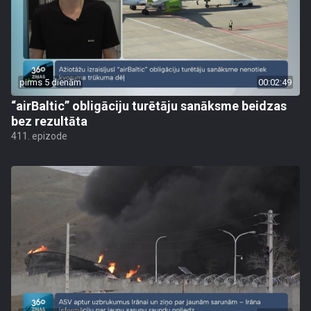
pirms 5 dienām
00:02:49
“airBaltic” obligāciju turētāju sanāksme beidzas
bez rezultāta
411. epizode