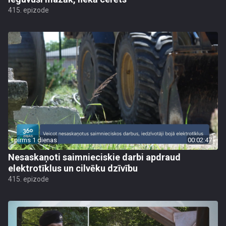
415. epizode
pirms 1 dienas
00:02:47
Nesaskaņoti saimnieciskie darbi apdraud
elektrotīklus un cilvēku dzīvību
415. epizode