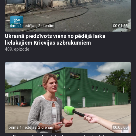
pirms 1 nedēļas, 2 dienām
00:01:58
Ukrainā piedzīvots viens no pēdējā laika
lielākajiem Krievijas uzbrukumiem
409. epizode
pirms 1 nedēļas, 2 dienām
00:05:05