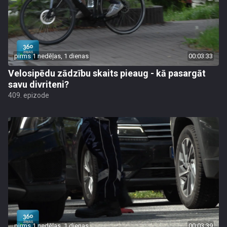
pirms 1 nedēļas, 1 dienas
00:03:33
Velosipēdu zādzību skaits pieaug - kā pasargāt
savu divriteni?
409. epizode
pirms 1 nedēļas, 1 dienas
00:03:39