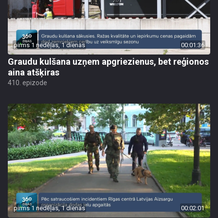
pirms 1 nedēļas, 1 dienas
00:01:36
Graudu kulšana uzņem apgriezienus, bet reģionos
aina atšķiras
410. epizode
pirms 1 nedēļas, 1 dienas
00:02:01