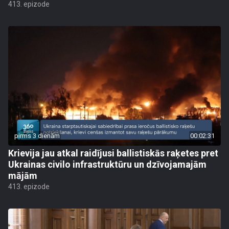
413. epizode
pirms 3 dienām
00:02:31
Krievija jau atkal raidījusi ballistiskās raķetes pret
Ukrainas civilo infrastruktūru un dzīvojamajām
mājām
413. epizode