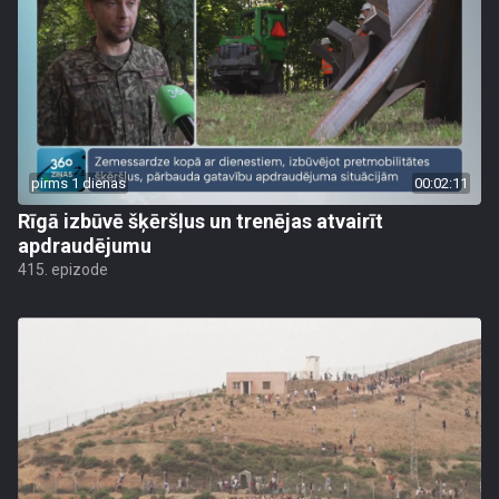
pirms 1 dienas
00:02:11
Rīgā izbūvē šķēršļus un trenējas atvairīt
apdraudējumu
415. epizode