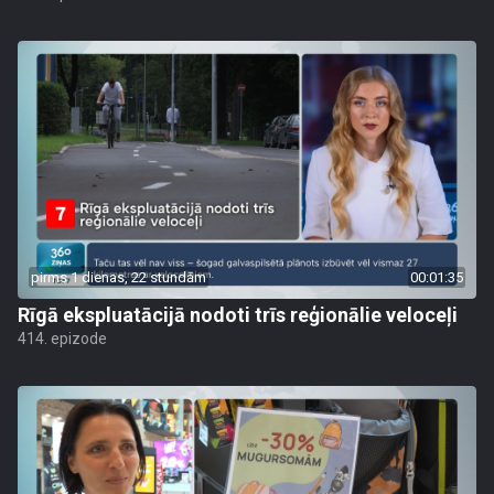
pirms 1 dienas, 22 stundām
00:01:35
Rīgā ekspluatācijā nodoti trīs reģionālie veloceļi
414. epizode