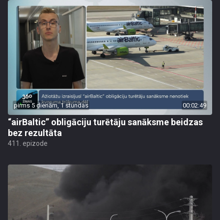
pirms 5 dienām, 1 stundas
00:02:49
“airBaltic” obligāciju turētāju sanāksme beidzas
bez rezultāta
411. epizode