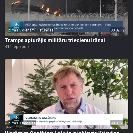
pirms 5 dienām, 1 stundas
00:02:12
Tramps apturējis militāru triecienu Irānai
411. epizode
pirms 1 nedēļas
00:03:23