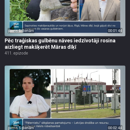
pirms 5 dienām
00:01:44
Pēc traģiskas gulbēnu nāves iedzīvotāji rosina
aizliegt makšķerēt Māras dīķī
411. epizode
pirms 5 dienām
00:02:44