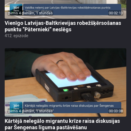
pirms 4 dienām, 1 stundas
00:02:13
Vienīgo Latvijas-Baltkrievijas robežšķērsošanas
punktu “Pāternieki” neslēgs
412. epizode
pirms 4 dienām, 1 stundas
00:03:08
Kārtējā nelegālo migrantu krīze raisa diskusijas
par Šengenas līguma pastāvēšanu