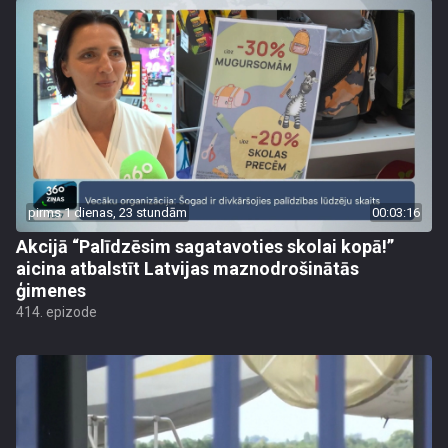
pirms 1 dienas, 23 stundām
00:03:16
Akcijā “Palīdzēsim sagatavoties skolai kopā!”
aicina atbalstīt Latvijas maznodrošinātās
ģimenes
414. epizode