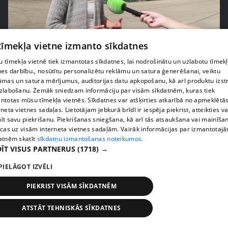
pirms 1 nedēļas, 2 dienām
00:05:05
 tīmekļa vietne izmanto sīkdatnes
Melleņu zelta drudzis: kas nosaka iepirkuma
 tīmekļa vietnē tiek izmantotas sīkdatnes, lai nodrošinātu un uzlabotu tīmek
cenu?
nes darbību., nosūtītu personalizētu reklāmu un satura ģenerēšanai, veiktu
409. epizode
āmas un satura mērījumus, auditorijas datu apkopošanu, kā arī produktu izst
zlabošanu. Zemāk sniedzam informāciju par visām sīkdatnēm, kuras tiek
ntotas mūsu tīmekļa vietnēs. Sīkdatnes var atšķirties atkarībā no apmeklētā
rneta vietnes sadaļas. Lietotājam jebkurā brīdī ir iespēja piekrist, atteikties va
īt savu piekrišanu. Piekrišanas sniegšana, kā arī tās atsaukšana vai mainīša
ecas uz visām interneta vietnes sadaļām. Vairāk informācijas par izmantotaj
atnēm skatīt
sīkdatņu izmantošanas noteikumos.
ĪT VISUS PARTNERUS
(1718) →
PIELĀGOT IZVĒLI
PIEKRIST VISĀM SĪKDATNĒM
pirms 1 nedēļas, 2 dienām
00:02:49
ATSTĀT TEHNISKĀS SĪKDATNES
Ogas un sēnes šogad dārgākas, bet uzpirkšanas