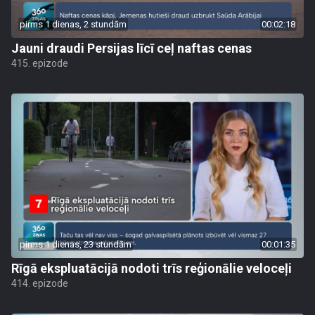
pirms 1 dienas, 2 stundām
00:02:18
Jauni draudi Persijas līcī ceļ naftas cenas
415. epizode
pirms 1 dienas, 23 stundām
00:01:35
Rīgā ekspluatācijā nodoti trīs reģionālie veloceļi
414. epizode