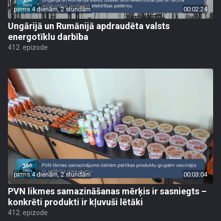
pirms 4 dienām, 2 stundām
00:02:24
Ungārijā un Rumānijā apdraudēta valsts
energotīklu darbība
412. epizode
pirms 4 dienām, 2 stundām
00:03:04
PVN likmes samazināšanas mērķis ir sasniegts –
konkrēti produkti ir kļuvuši lētāki
412. epizode