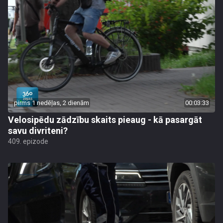
pirms 1 nedēļas, 2 dienām
00:03:33
Velosipēdu zādzību skaits pieaug - kā pasargāt
savu divriteni?
409. epizode