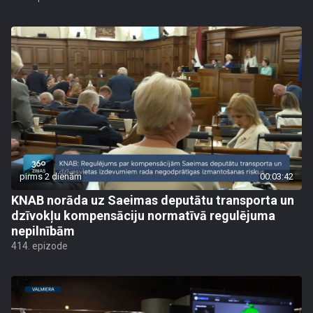
pirms 2 dienām
00:03:42
KNAB norāda uz Saeimas deputātu transporta un
dzīvokļu kompensāciju normatīvā regulējuma
nepilnībām
414. epizode