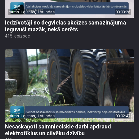
pirms 1 dienas, 1 stundas
00:03:26
Iedzīvotāji no degvielas akcīzes samazinājuma
ieguvuši mazāk, nekā cerēts
415. epizode
pirms 1 dienas, 1 stundas
00:02:47
Nesaskaņoti saimnieciskie darbi apdraud
elektrotīklus un cilvēku dzīvību