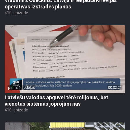
Vladimirs Osečkins: Latvija ir iekļauta Krievijas
operatīvās izstrādes plānos
410. epizode
pirms 1 nedēļas
00:02:21
Latviešu valodas apguvei tērē miljonus, bet
vienotas sistēmas joprojām nav
410. epizode