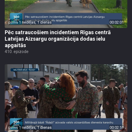
pirms 1 nedēļas, 1 dienas
00:02:01
Pēc satraucošiem incidentiem Rīgas centrā
Latvijas Aizsargu organizācija dodas ielu
apgaitās
410. epizode
pirms 1 nedēļas, 1 dienas
00:02:51