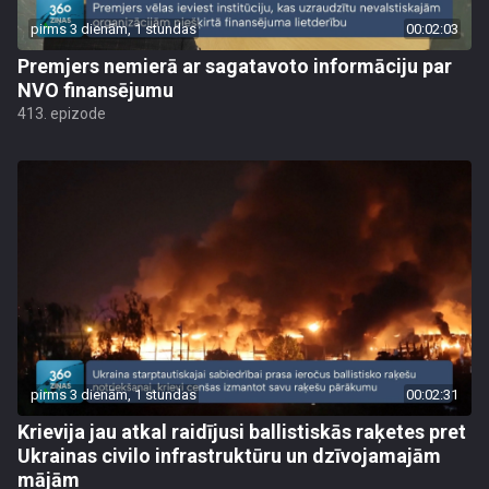
pirms 3 dienām, 1 stundas
00:02:03
Premjers nemierā ar sagatavoto informāciju par
NVO finansējumu
413. epizode
pirms 3 dienām, 1 stundas
00:02:31
Krievija jau atkal raidījusi ballistiskās raķetes pret
Ukrainas civilo infrastruktūru un dzīvojamajām
mājām