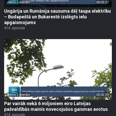
pirms 2 dienām
00:02:27
Ungārija un Rumānija sausuma dēļ taupa elektrību
– Budapeštā un Bukarestē izslēgts ielu
apgaismojums
414. epizode
pirms 2 dienām
00:02:35
Par vairāk nekā 6 miljoniem eiro Latvijas
pašvaldībās mainīs novecojušos gaismas avotus
414. epizode