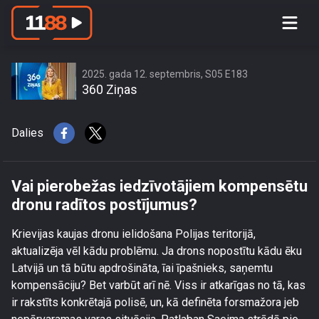
Vai pierobežas iedzīvotājiem
kompensētu dronu radītos
postījumus?
2025. gada 12. septembris, S05 E183
360 Ziņas
Dalies
Vai pierobežas iedzīvotājiem kompensētu
dronu radītos postījumus?
Krievijas kaujas dronu ielidošana Polijas teritorijā,
aktualizēja vēl kādu problēmu. Ja drons nopostītu kādu ēku
Latvijā un tā būtu apdrošināta, īai īpašnieks, saņemtu
kompensāciju? Bet varbūt arī nē. Viss ir atkarīgas no tā, kas
ir rakstīts konkrētajā polisē, un, kā definēta forsmažora jeb