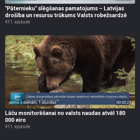
"Pāternieku" slēgšanas pamatojums – Latvijas
drošība un resursu trūkums Valsts robežsardzē
411. epizode
pirms 5 dienām, 1 stundas
00:03:27
Lāču monitorēšanai no valsts naudas atvēl 180
000 eiro
411. epizode