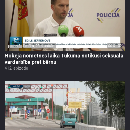
pirms 3 dienām, 23 stundām
00:01:02
Hokeja nometnes laikā Tukumā notikusi seksuāla
vardarbība pret bērnu
412. epizode