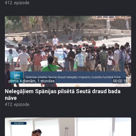
412. epizode
pirms 4 dienām, 1 stundas
00:02:10
Nelegāļiem Spānijas pilsētā Seutā draud bada
nāve
412. epizode