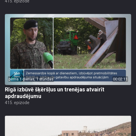
415. epizode
pirms 1 dienas, 1 stundas
00:02:11
Rīgā izbūvē šķēršļus un trenējas atvairīt
apdraudējumu
415. epizode