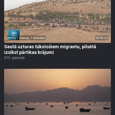
pirms 1 dienas, 1 stundas
00:02:25
Seutā uzturas tūkstošiem migrantu, pilsētā
izsīkst pārtikas krājumi
415. epizode