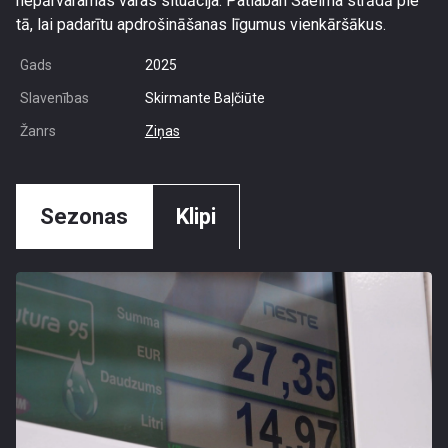
nepārvaramas varas situācija. Patlaban Saeima strādā pie
tā, lai padarītu apdrošināšanas līgumus vienkāršākus.
Gads
2025
Slavenības
Skirmante Baļčiūte
Žanrs
Ziņas
Sezonas
Klipi