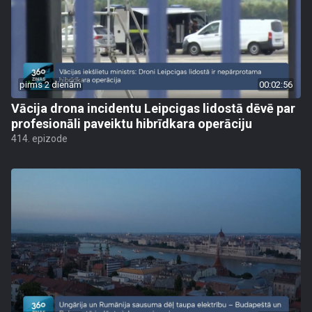
pirms 2 dienām
00:02:56
Vācija drona incidentu Leipcigas lidostā dēvē par
profesionāli paveiktu hibrīdkara operāciju
414. epizode