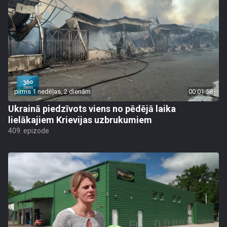
pirms 1 nedēļas, 2 dienām
00:01:58
Ukrainā piedzīvots viens no pēdējā laika
lielākajiem Krievijas uzbrukumiem
409. epizode