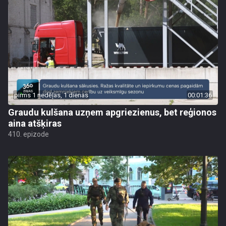
pirms 1 nedēļas, 1 dienas
00:01:36
Graudu kulšana uzņem apgriezienus, bet reģionos
aina atšķiras
410. epizode