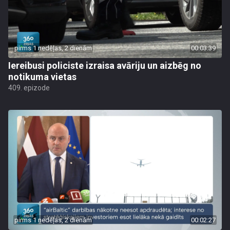
pirms 1 nedēļas, 2 dienām
00:03:39
Iereibusi policiste izraisa avāriju un aizbēg no
notikuma vietas
409. epizode
pirms 1 nedēļas, 2 dienām
00:02:27