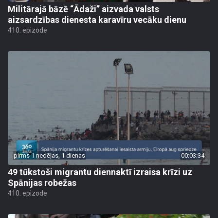
Militārajā bāzē “Ādaži” aizvada valsts
aizsardzības dienesta karavīru vecāku dienu
410. epizode
pirms 1 nedēļas, 1 dienas
00:03:34
49 tūkstoši migrantu diennaktī izraisa krīzi uz
Spānijas robežas
410. epizode