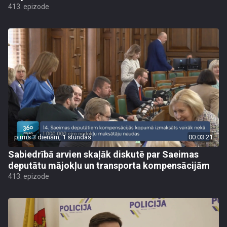
413. epizode
pirms 3 dienām, 1 stundas
00:03:21
Sabiedrībā arvien skaļāk diskutē par Saeimas
deputātu mājokļu un transporta kompensācijām
413. epizode