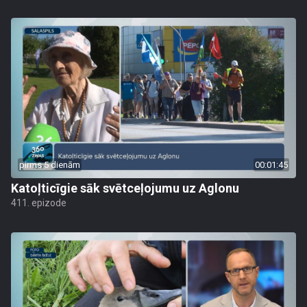
pirms 5 dienām
00:01:45
Katoļticīgie sāk svētceļojumu uz Aglonu
411. epizode