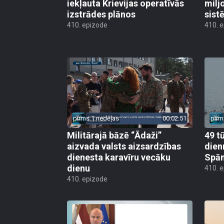
iekļauta Krievijas operatīvās
milj
izstrādes plānos
sist
410. epizode
410. 
pirms 1 nedēļas
00:02:51
pirm
Militārajā bāzē “Ādaži”
49 t
aizvada valsts aizsardzības
dien
dienesta karavīru vecāku
Spān
dienu
410. 
410. epizode