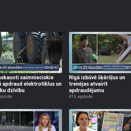
s 20 stundām
00:02:47
pirms 20 stundām
00:
skaņoti saimnieciskie
Rīgā izbūvē šķēršļus un
i apdraud elektrotīklus un
trenējas atvairīt
ēku dzīvību
apdraudējumu
epizode
415. epizode