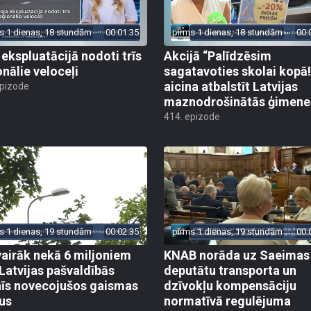
s 1 dienas, 18 stundām
00:01:35
pirms 1 dienas, 18 stundām
00:
 ekspluatācijā nodoti trīs
Akcijā “Palīdzēsim
onālie veloceļi
sagatavoties skolai kopā!
aicina atbalstīt Latvijas
epizode
maznodrošinātās ģimene
414. epizode
s 1 dienas, 19 stundām
00:02:35
pirms 1 dienas, 19 stundām
00:
vairāk nekā 6 miljoniem
KNAB norāda uz Saeimas
 Latvijas pašvaldībās
deputātu transporta un
īs novecojušos gaismas
dzīvokļu kompensāciju
us
normatīvā regulējuma