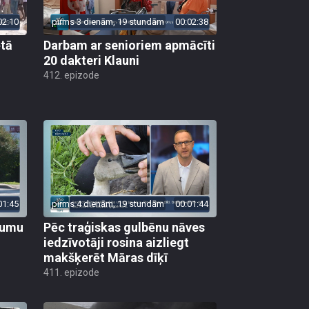
02:10
pirms 3 dienām, 19 stundām
00:02:38
ētā
Darbam ar senioriem apmācīti
20 dakteri Klauni
412. epizode
01:45
pirms 4 dienām, 19 stundām
00:01:44
ojumu
Pēc traģiskas gulbēnu nāves
iedzīvotāji rosina aizliegt
makšķerēt Māras dīķī
411. epizode