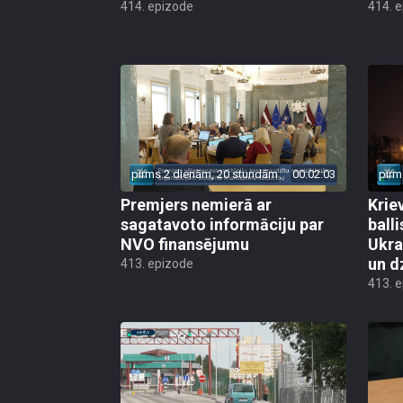
414. epizode
414. 
pirms 2 dienām, 20 stundām
00:02:03
pirm
Premjers nemierā ar
Kriev
sagatavoto informāciju par
ball
NVO finansējumu
Ukra
un d
413. epizode
413. 