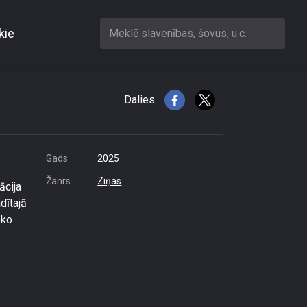
kie
Meklē slavenības, šovus, u.c.
Dalies
Gads
2025
Žanrs
Ziņas
ācija
dītajā
āko