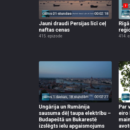
pirms 21 stundas
00:02:18
pirm
Jauni draudi Persijas līcī ceļ
Rīgā
naftas cenas
reģi
415. epizode
414. 
pirms 1 dienas, 18 stundām
00:02:27
pirm
Ungārija un Rumānija
Par 
sausuma dēļ taupa elektrību –
eiro
Budapeštā un Bukarestē
main
izslēgts ielu apgaismojums
avot