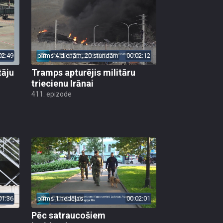
02:49
pirms 4 dienām, 20 stundām
00:02:12
tāju
Tramps apturējis militāru
triecienu Irānai
411. epizode
01:36
pirms 1 nedēļas
00:02:01
Pēc satraucošiem