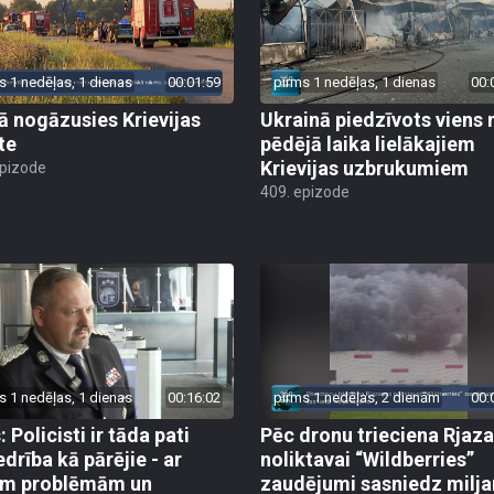
s 1 nedēļas, 1 dienas
00:01:59
pirms 1 nedēļas, 1 dienas
00:
jā nogāzusies Krievijas
Ukrainā piedzīvots viens 
te
pēdējā laika lielākajiem
Krievijas uzbrukumiem
epizode
409. epizode
s 1 nedēļas, 1 dienas
00:16:02
pirms 1 nedēļas, 2 dienām
00:
 Policisti ir tāda pati
Pēc dronu trieciena Rjaz
edrība kā pārējie - ar
noliktavai “Wildberries”
ām problēmām un
zaudējumi sasniedz milja