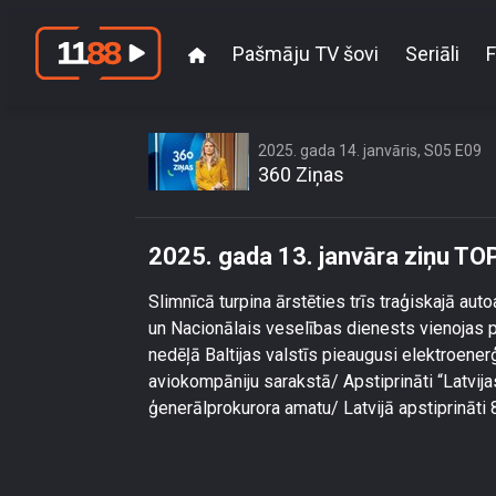
Pašmāju TV šovi
Seriāli
F
2025. gada 14. janvāris, S05 E09
360 Ziņas
2025. gada 13. janvāra ziņu TO
Slimnīcā turpina ārstēties trīs traģiskajā au
un Nacionālais veselības dienests vienojas 
nedēļā Baltijas valstīs pieaugusi elektroenerģ
aviokompāniju sarakstā/ Apstiprināti “Latvija
ģenerālprokurora amatu/ Latvijā apstiprināti