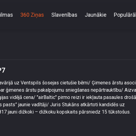
ilmas
360 Ziņas
Slavenības
Jaunākie
Populārā
2025. gada 13. janvāra ziņu TOP7
P7
toavārijā uz Ventspils šosejas cietušie bērni/ Ģimenes ārstu asoci
par ģimenes ārstu pakalpojumu sniegšanas nepārtrauktību/ Aizva
ijas vidējā cena/ "airBaltic" pirmo reizi ir iekļauta pasaules droš
s pasts” jaunie vadītāji/ Juris Stukāns atkārtoti kandidēs uz
 817 jauni dižkoki – dižkoku kopskaits pārsniedz 15 tūkstošus.