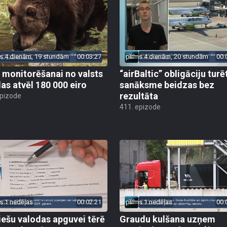
s 4 dienām, 19 stundām
00:03:27
pirms 4 dienām, 20 stundām
00:
 monitorēšanai no valsts
“airBaltic” obligāciju turē
as atvēl 180 000 eiro
sanāksme beidzas bez
rezultāta
epizode
411. epizode
s 1 nedēļas
00:02:21
pirms 1 nedēļas
00:
iešu valodas apguvei tērē
Graudu kulšana uzņem