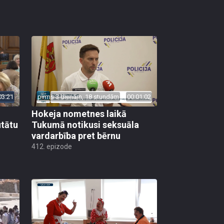
03:21
pirms 3 dienām, 18 stundām
00:01:02
Hokeja nometnes laikā
utātu
Tukumā notikusi seksuāla
vardarbība pret bērnu
412. epizode