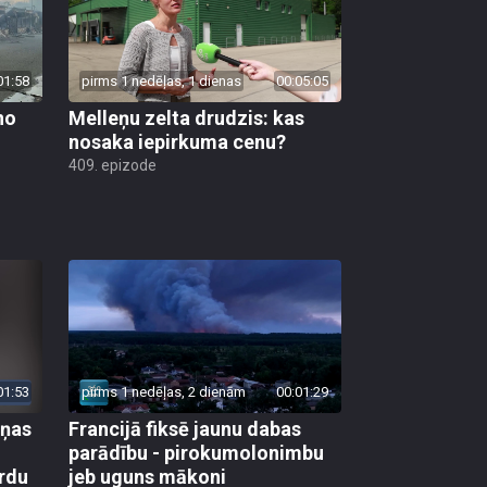
01:58
pirms 1 nedēļas, 1 dienas
00:05:05
no
Melleņu zelta drudzis: kas
nosaka iepirkuma cenu?
409. epizode
01:53
pirms 1 nedēļas, 2 dienām
00:01:29
aņas
Francijā fiksē jaunu dabas
parādību - pirokumolonimbu
rdu
jeb uguns mākoni