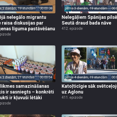
s 3 dienām, 19 stundām
00:03:08
pirms 3 dienām, 19 stundām
00:
ējā nelegālo migrantu
Nelegāļiem Spānijas pils
e raisa diskusijas par
Seutā draud bada nāve
enas līguma pastāvēšanu
412. epizode
epizode
s 3 dienām, 21 stundas
00:03:04
pirms 4 dienām, 19 stundām
00:
likmes samazināšanas
Katoļticīgie sāk svētceļ
is ir sasniegts – konkrēti
uz Aglonu
kti ir kļuvuši lētāki
411. epizode
epizode