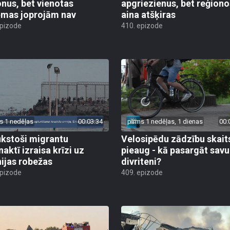
onus, bet vienotas
apgriezienus, bet reģiono
ēmas joprojām nav
aina atšķiras
epizode
410. epizode
s 1 nedēļas
00:03:34
pirms 1 nedēļas, 1 dienas
00:
ūkstoši migrantu
Velosipēdu zādzību skait
naktī izraisa krīzi uz
pieaug - kā pasargāt savu
ijas robežas
divriteni?
epizode
409. epizode