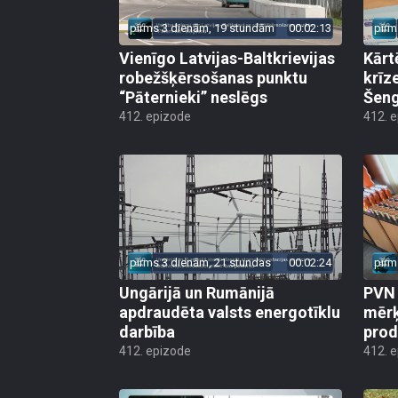
pirms 3 dienām, 19 stundām
00:02:13
pirm
Vienīgo Latvijas-Baltkrievijas
Kārt
robežšķērsošanas punktu
krīz
“Pāternieki” neslēgs
Šeng
412. epizode
412. 
pirms 3 dienām, 21 stundas
00:02:24
pirm
Ungārijā un Rumānijā
PVN 
apdraudēta valsts energotīklu
mērķ
darbība
produ
412. epizode
412. 