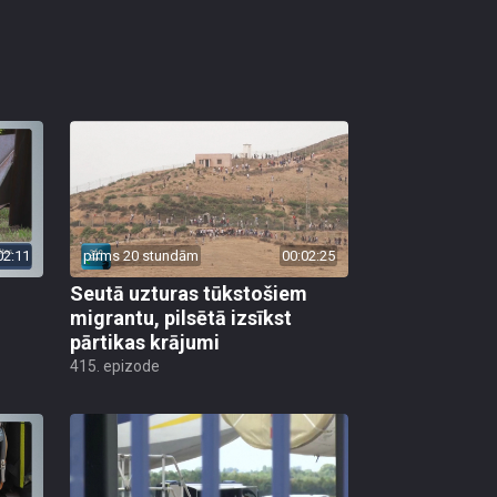
02:11
pirms 20 stundām
00:02:25
Seutā uzturas tūkstošiem
migrantu, pilsētā izsīkst
pārtikas krājumi
415. epizode