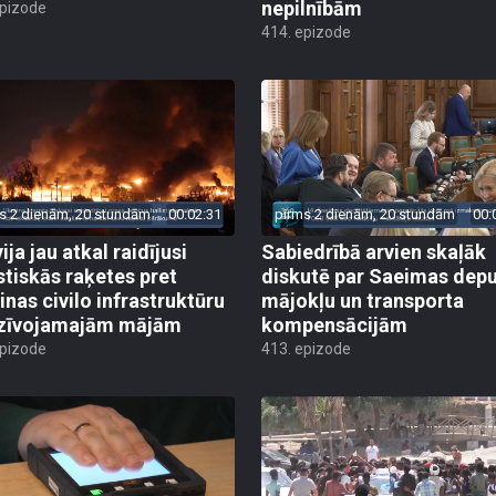
nepilnībām
epizode
414. epizode
s 2 dienām, 20 stundām
00:02:31
pirms 2 dienām, 20 stundām
00:
ija jau atkal raidījusi
Sabiedrībā arvien skaļāk
istiskās raķetes pret
diskutē par Saeimas dep
inas civilo infrastruktūru
mājokļu un transporta
zīvojamajām mājām
kompensācijām
epizode
413. epizode