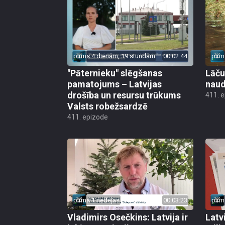
pirms 4 dienām, 19 stundām
00:02:44
pirm
"Pāternieku" slēgšanas
Lāču
pamatojums – Latvijas
naud
drošība un resursu trūkums
411. 
Valsts robežsardzē
411. epizode
pirms 1 nedēļas
00:03:23
pirm
Vladimirs Osečkins: Latvija ir
Latv