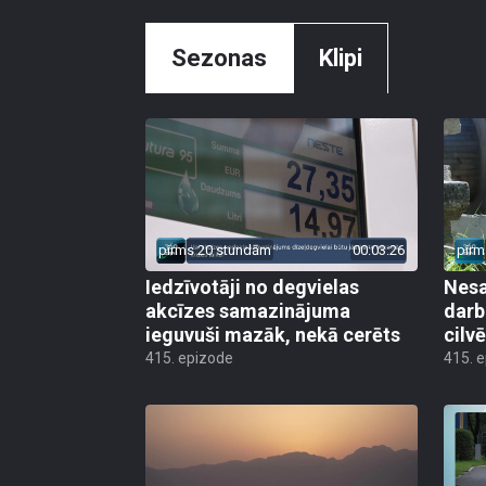
Sezonas
Klipi
pirms 20 stundām
00:03:26
pirm
Iedzīvotāji no degvielas
Nesa
akcīzes samazinājuma
darb
ieguvuši mazāk, nekā cerēts
cilv
415. epizode
415. 