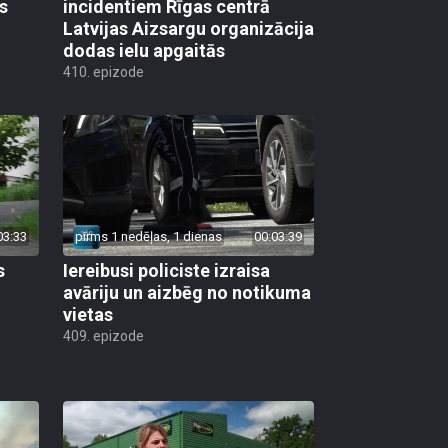
s
incidentiem Rīgas centrā
Latvijas Aizsargu organizācija
dodas ielu apgaitās
410. epizode
03:33
pirms 1 nedēļas, 1 dienas
00:03:39
s
Iereibusi policiste izraisa
avāriju un aizbēg no notikuma
vietas
409. epizode