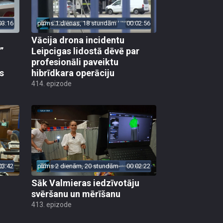
03:16
pirms 1 dienas, 18 stundām
00:02:56
Vācija drona incidentu
”
Leipcigas lidostā dēvē par
profesionāli paveiktu
s
hibrīdkara operāciju
414. epizode
03:42
pirms 2 dienām, 20 stundām
00:02:22
Sāk Valmieras iedzīvotāju
svēršanu un mērīšanu
413. epizode