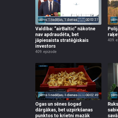
pirms 1 nedēļas, 1 dienas
00:02:27
pirm
Valdība: “airBaltic” nākotne
Poli
nav apdraudēta, bet
raķe
jāpiesaista stratēģiskais
409. 
investors
409. epizode
pirms 1 nedēļas, 1 dienas
00:02:49
pirm
Ogas un sēnes šogad
Ruks:
dārgākas, bet uzpirkšanas
sabi
punktos to krietni mazāk
sav