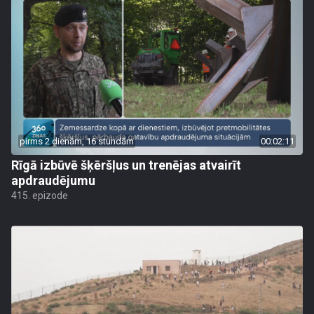
pirms 2 dienām, 16 stundām
00:02:11
Rīgā izbūvē šķēršļus un trenējas atvairīt
apdraudējumu
415. epizode