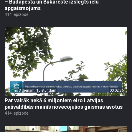
– Budapeštā un Bukarestē izslēgts ielu
apgaismojums
414. epizode
pirms 3 dienām, 15 stundām
00:02:35
Par vairāk nekā 6 miljoniem eiro Latvijas
pašvaldībās mainīs novecojušos gaismas avotus
414. epizode