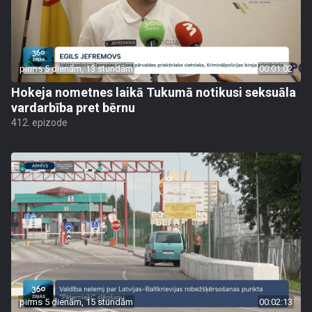
pirms 5 dienām, 13 stundām
00:01:02
Hokeja nometnes laikā Tukumā notikusi seksuāla
vardarbība pret bērnu
412. epizode
pirms 5 dienām, 15 stundām
00:02:13