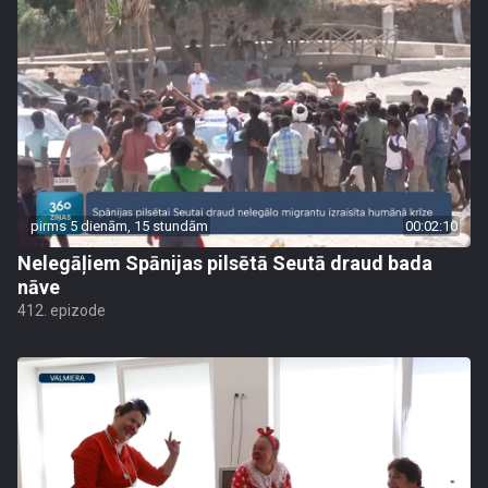
pirms 5 dienām, 15 stundām
00:02:10
Nelegāļiem Spānijas pilsētā Seutā draud bada
nāve
412. epizode