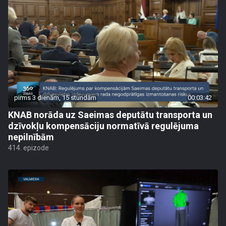
pirms 3 dienām, 15 stundām
00:03:42
KNAB norāda uz Saeimas deputātu transporta un
dzīvokļu kompensāciju normatīvā regulējuma
nepilnībām
414. epizode