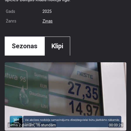
Gads
2025
Žanrs
Ziņas
Sezonas
Klipi
pirms 2 dienām, 16 stundām
00:03:26