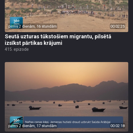
pirms 2 dienām, 16 stundām
00:02:25
Seutā uzturas tūkstošiem migrantu, pilsētā
izsīkst pārtikas krājumi
415. epizode
pirms 2 dienām, 17 stundām
00:02:18