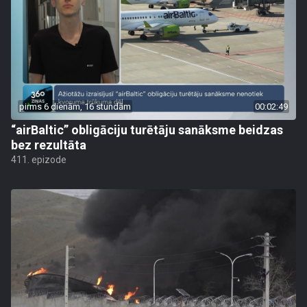
pirms 6 dienām, 16 stundām
00:02:49
“airBaltic” obligāciju turētāju sanāksme beidzas
bez rezultāta
411. epizode