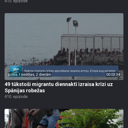
410. epizode
pirms 1 nedēļas, 2 dienām
00:03:34
49 tūkstoši migrantu diennaktī izraisa krīzi uz
Spānijas robežas
410. epizode