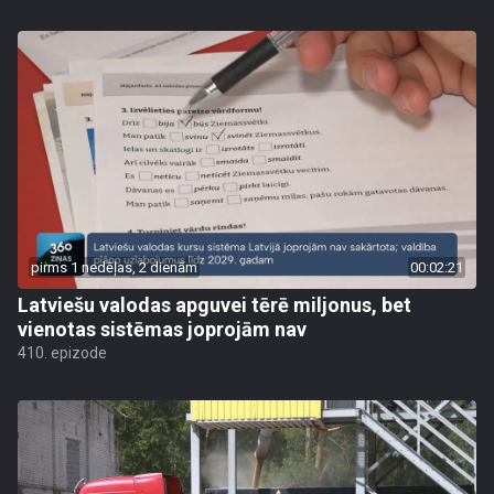
pirms 1 nedēļas, 2 dienām
00:02:21
Latviešu valodas apguvei tērē miljonus, bet
vienotas sistēmas joprojām nav
410. epizode