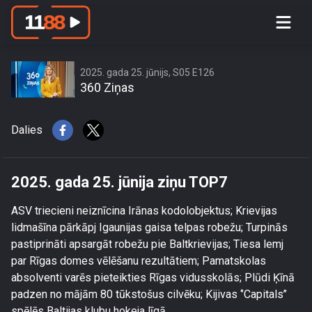
2025. gada 25. jūnija ziņu TOP7
2025. gada 25. jūnijs, S05 E126
360 Ziņas
Dalies
2025. gada 25. jūnija ziņu TOP7
ASV triecieni neiznīcina Irānas kodolobjektus; Krievijas
lidmašīna pārkāpj Igaunijas gaisa telpas robežu; Turpinās
pastiprināti apsargāt robežu pie Baltkrievijas; Tiesa lemj
par Rīgas domes vēlēšanu rezultātiem; Pamatskolas
absolventi varēs pieteikties Rīgas vidusskolās; Plūdi Ķīnā
padzen no mājām 80 tūkstošus cilvēku; Kijivas ‘’Capitals’’
spēlēs Baltijas klubu hokeja līgā.