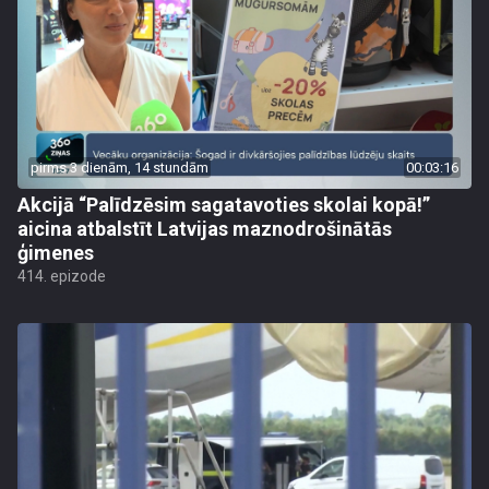
pirms 3 dienām, 14 stundām
00:03:16
Akcijā “Palīdzēsim sagatavoties skolai kopā!”
aicina atbalstīt Latvijas maznodrošinātās
ģimenes
414. epizode