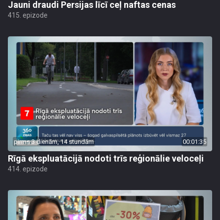
Jauni draudi Persijas līcī ceļ naftas cenas
415. epizode
pirms 3 dienām, 14 stundām
00:01:35
Rīgā ekspluatācijā nodoti trīs reģionālie veloceļi
414. epizode