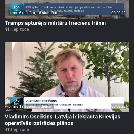
pirms 6 dienām, 16 stundām
00:02:12
Tramps apturējis militāru triecienu Irānai
411. epizode
pirms 1 nedēļas, 2 dienām
00:03:23
Vladimirs Osečkins: Latvija ir iekļauta Krievijas
operatīvās izstrādes plānos
410. epizode