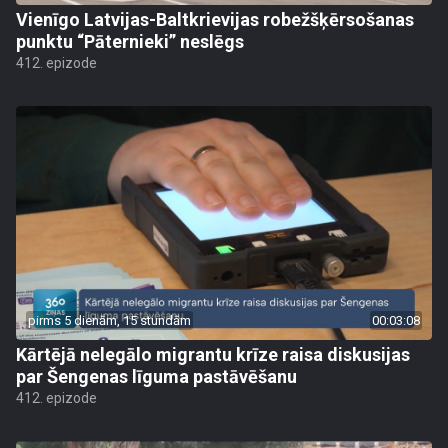
Vienīgo Latvijas-Baltkrievijas robežšķērsošanas
punktu “Pāternieki” neslēgs
412. epizode
pirms 5 dienām, 15 stundām
00:03:08
Kārtējā nelegālo migrantu krīze raisa diskusijas
par Šengenas līguma pastāvēšanu
412. epizode