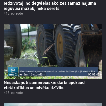
Iedzīvotāji no degvielas akcīzes samazinājuma
ieguvuši mazāk, nekā cerēts
415. epizode
pirms 2 dienām, 16 stundām
00:02:47
Nesaskaņoti saimnieciskie darbi apdraud
elektrotīklus un cilvēku dzīvību
415. epizode