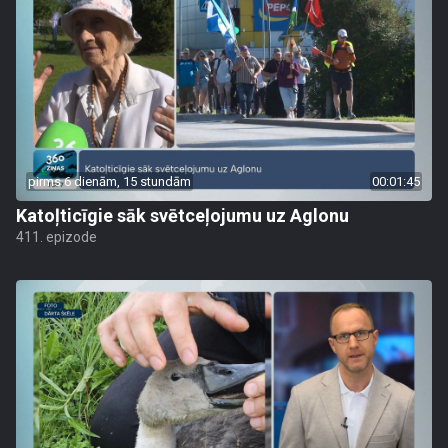
pirms 6 dienām, 15 stundām
00:01:45
Katoļticīgie sāk svētceļojumu uz Aglonu
411. epizode