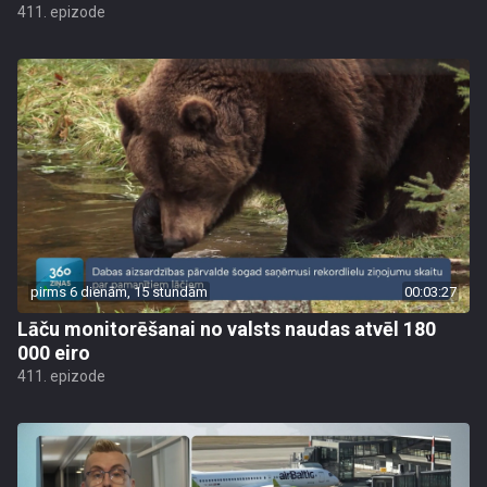
411. epizode
pirms 6 dienām, 15 stundām
00:03:27
Lāču monitorēšanai no valsts naudas atvēl 180
000 eiro
411. epizode