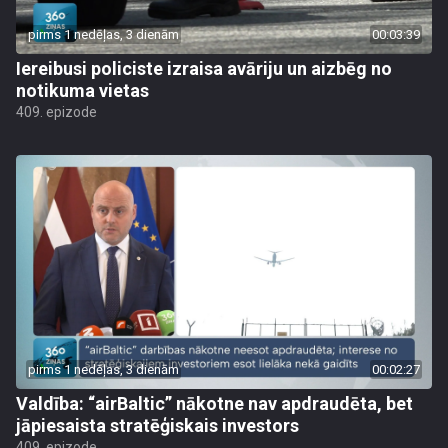
pirms 1 nedēļas, 3 dienām
00:03:39
Iereibusi policiste izraisa avāriju un aizbēg no
notikuma vietas
409. epizode
pirms 1 nedēļas, 3 dienām
00:02:27
Valdība: “airBaltic” nākotne nav apdraudēta, bet
jāpiesaista stratēģiskais investors
409. epizode