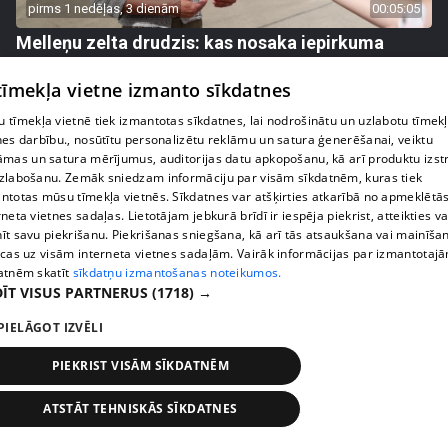
pirms 1 nedēļas, 3 dienām
00:05:05
Melleņu zelta drudzis: kas nosaka iepirkuma
cenu?
 tīmekļa vietne izmanto sīkdatnes
409. epizode
 tīmekļa vietnē tiek izmantotas sīkdatnes, lai nodrošinātu un uzlabotu tīmek
nes darbību., nosūtītu personalizētu reklāmu un satura ģenerēšanai, veiktu
āmas un satura mērījumus, auditorijas datu apkopošanu, kā arī produktu izst
zlabošanu. Zemāk sniedzam informāciju par visām sīkdatnēm, kuras tiek
ntotas mūsu tīmekļa vietnēs. Sīkdatnes var atšķirties atkarībā no apmeklētā
rneta vietnes sadaļas. Lietotājam jebkurā brīdī ir iespēja piekrist, atteikties va
īt savu piekrišanu. Piekrišanas sniegšana, kā arī tās atsaukšana vai mainīša
ecas uz visām interneta vietnes sadaļām. Vairāk informācijas par izmantotaj
atnēm skatīt
sīkdatņu izmantošanas noteikumos.
ĪT VISUS PARTNERUS
(1718) →
PIELĀGOT IZVĒLI
pirms 1 nedēļas, 3 dienām
00:02:49
PIEKRIST VISĀM SĪKDATNĒM
Ogas un sēnes šogad dārgākas, bet uzpirkšanas
punktos to krietni mazāk
ATSTĀT TEHNISKĀS SĪKDATNES
409. epizode