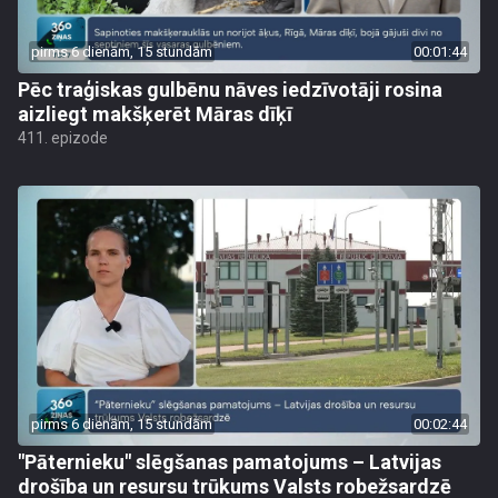
pirms 6 dienām, 15 stundām
00:01:44
Pēc traģiskas gulbēnu nāves iedzīvotāji rosina
aizliegt makšķerēt Māras dīķī
411. epizode
pirms 6 dienām, 15 stundām
00:02:44
"Pāternieku" slēgšanas pamatojums – Latvijas
drošība un resursu trūkums Valsts robežsardzē