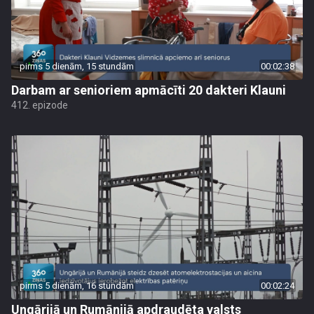
pirms 5 dienām, 15 stundām
00:02:38
Darbam ar senioriem apmācīti 20 dakteri Klauni
412. epizode
pirms 5 dienām, 16 stundām
00:02:24
Ungārijā un Rumānijā apdraudēta valsts