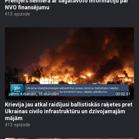
Premjers nemierā ar sagatavoto informāciju par
NVO finansējumu
413. epizode
pirms 4 dienām, 16 stundām
00:02:31
Krievija jau atkal raidījusi ballistiskās raķetes pret
Ukrainas civilo infrastruktūru un dzīvojamajām
mājām
413. epizode