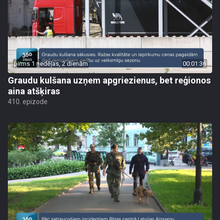
pirms 1 nedēļas, 2 dienām
00:01:36
Graudu kulšana uzņem apgriezienus, bet reģionos
aina atšķiras
410. epizode