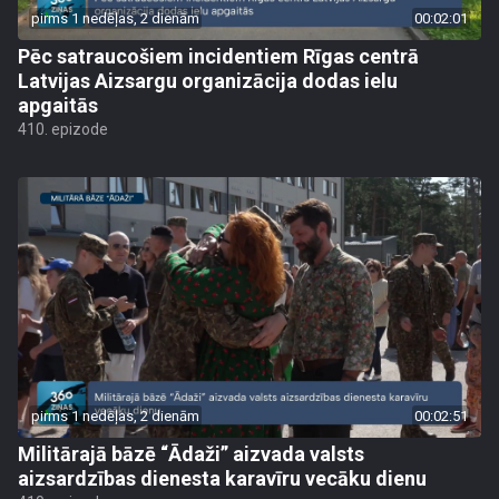
pirms 1 nedēļas, 2 dienām
00:02:01
Pēc satraucošiem incidentiem Rīgas centrā
Latvijas Aizsargu organizācija dodas ielu
apgaitās
410. epizode
pirms 1 nedēļas, 2 dienām
00:02:51
Militārajā bāzē “Ādaži” aizvada valsts
aizsardzības dienesta karavīru vecāku dienu