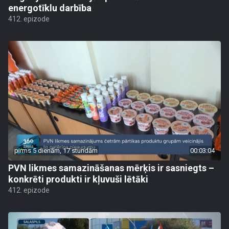
energotīklu darbība
412. epizode
pirms 5 dienām, 17 stundām
00:03:04
PVN likmes samazināšanas mērķis ir sasniegts –
konkrēti produkti ir kļuvuši lētāki
412. epizode