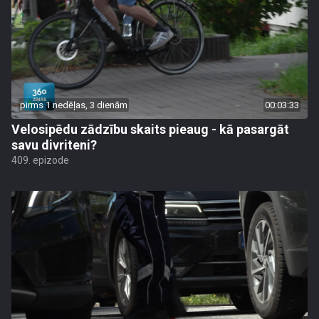
pirms 1 nedēļas, 3 dienām
00:03:33
Velosipēdu zādzību skaits pieaug - kā pasargāt
savu divriteni?
409. epizode