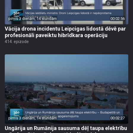
pirms 3 dienām, 14 stundām
00:02:56
Vācija drona incidentu Leipcigas lidostā dēvē par
profesionāli paveiktu hibrīdkara operāciju
414. epizode
pirms 3 dienām, 14 stundām
00:02:27
Ungārija un Rumānija sausuma dēļ taupa elektrību