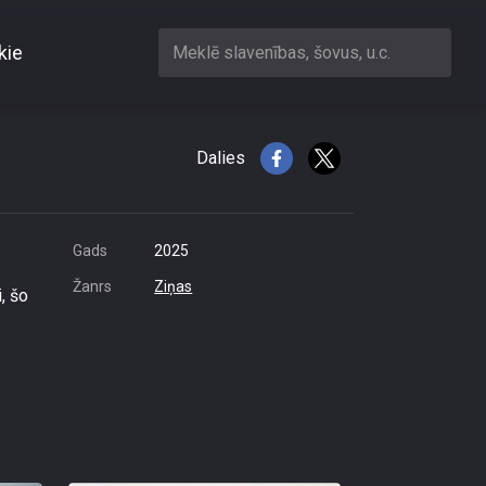
kie
Meklē slavenības, šovus, u.c.
ar pretīgiem
Dalies
Gads
2025
Žanrs
Ziņas
, šo