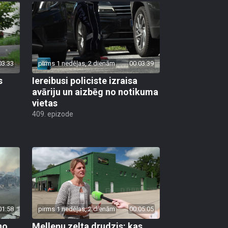
03:33
pirms 1 nedēļas, 2 dienām
00:03:39
s
Iereibusi policiste izraisa
avāriju un aizbēg no notikuma
vietas
409. epizode
01:58
pirms 1 nedēļas, 2 dienām
00:05:05
no
Melleņu zelta drudzis: kas