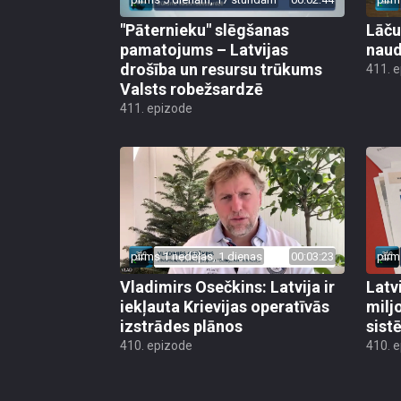
"Pāternieku" slēgšanas
Lāču
pamatojums – Latvijas
naud
drošība un resursu trūkums
411. 
Valsts robežsardzē
411. epizode
pirms 1 nedēļas, 1 dienas
00:03:23
pirm
Vladimirs Osečkins: Latvija ir
Latv
iekļauta Krievijas operatīvās
milj
izstrādes plānos
sist
410. epizode
410. 