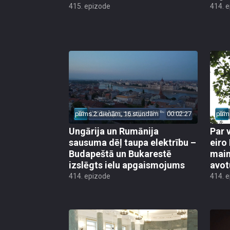
415. epizode
414. 
pirms 2 dienām, 16 stundām
00:02:27
pirm
Ungārija un Rumānija
Par 
sausuma dēļ taupa elektrību –
eiro
Budapeštā un Bukarestē
main
izslēgts ielu apgaismojums
avot
414. epizode
414. 