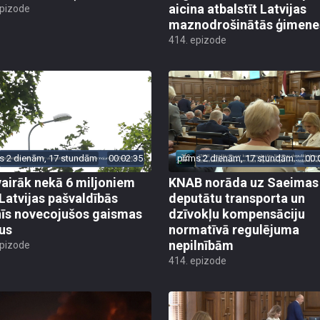
aicina atbalstīt Latvijas
epizode
maznodrošinātās ģimene
414. epizode
s 2 dienām, 17 stundām
00:02:35
pirms 2 dienām, 17 stundām
00:
vairāk nekā 6 miljoniem
KNAB norāda uz Saeimas
 Latvijas pašvaldībās
deputātu transporta un
īs novecojušos gaismas
dzīvokļu kompensāciju
us
normatīvā regulējuma
nepilnībām
epizode
414. epizode