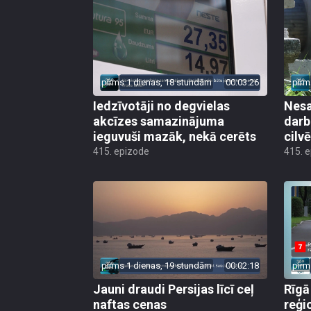
pirms 1 dienas, 18 stundām
00:03:26
pirm
Iedzīvotāji no degvielas
Nesa
akcīzes samazinājuma
darb
ieguvuši mazāk, nekā cerēts
cilv
415. epizode
415. 
pirms 1 dienas, 19 stundām
00:02:18
pirm
Jauni draudi Persijas līcī ceļ
Rīgā
naftas cenas
reģi