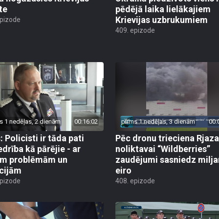
te
pēdējā laika lielākajiem
Krievijas uzbrukumiem
epizode
409. epizode
s 1 nedēļas, 2 dienām
00:16:02
pirms 1 nedēļas, 3 dienām
00:
 Policisti ir tāda pati
Pēc dronu trieciena Rjaz
edrība kā pārējie - ar
noliktavai “Wildberries”
ām problēmām un
zaudējumi sasniedz milja
cijām
eiro
epizode
408. epizode