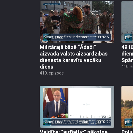
pirms 1 nedēļas, 1 dienas
00:02:51
pirm
Militārajā bāzē “Ādaži”
49 t
aizvada valsts aizsardzības
dien
dienesta karavīru vecāku
Spān
dienu
410. 
410. epizode
pirms 1 nedēļas, 2 dienām
00:02:27
pirm
Valdība: “airBaltic” nākotne
Poli