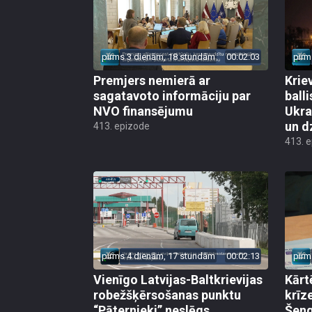
pirms 3 dienām, 18 stundām
00:02:03
pirm
Premjers nemierā ar
Kriev
sagatavoto informāciju par
ball
NVO finansējumu
Ukra
un d
413. epizode
413. 
pirms 4 dienām, 17 stundām
00:02:13
pirm
Vienīgo Latvijas-Baltkrievijas
Kārt
robežšķērsošanas punktu
krīz
“Pāternieki” neslēgs
Šeng