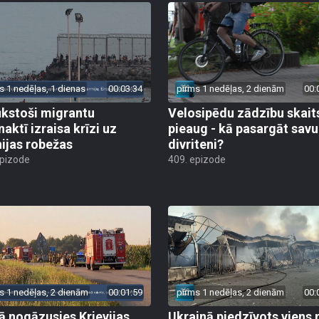
s 1 nedēļas, 1 dienas
00:03:34
pirms 1 nedēļas, 2 dienām
00:
ūkstoši migrantu
Velosipēdu zādzību skait
naktī izraisa krīzi uz
pieaug - kā pasargāt savu
ijas robežas
divriteni?
epizode
409. epizode
s 1 nedēļas, 2 dienām
00:01:59
pirms 1 nedēļas, 2 dienām
00:
jā nogāzusies Krievijas
Ukrainā piedzīvots viens 