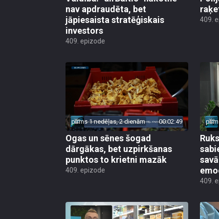
nav apdraudēta, bet
raķe
jāpiesaista stratēģiskais
409. 
investors
409. epizode
pirms 1 nedēļas, 2 dienām
00:02:49
pirm
Ogas un sēnes šogad
Ruks:
dārgākas, bet uzpirkšanas
sabi
punktos to krietni mazāk
sav
emo
409. epizode
409. 