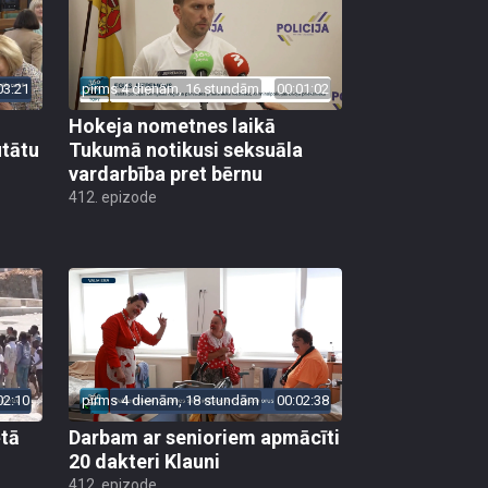
03:21
pirms 4 dienām, 16 stundām
00:01:02
Hokeja nometnes laikā
utātu
Tukumā notikusi seksuāla
vardarbība pret bērnu
412. epizode
02:10
pirms 4 dienām, 18 stundām
00:02:38
ētā
Darbam ar senioriem apmācīti
20 dakteri Klauni
412. epizode