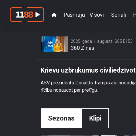
Pašmāju TV šovi
Seriāli
F
Krievu uzbr
2025. gada 1. augusts, S05 E153
360 Ziņas
Krievu uzbrukumus civiliedzīvo
ASV prezidents Donalds Tramps asi nosodīja ag
rīcību nosaucot par pretīgu.
Sezonas
Klipi