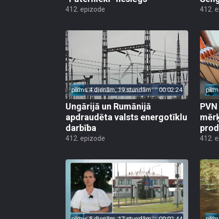
412. epizode
412. 
pirms 4 dienām, 19 stundām
00:02:24
pirm
Ungārijā un Rumānijā
PVN 
apdraudēta valsts energotīklu
mērķ
darbība
produ
412. epizode
412. 
pirms 5 dienām, 17 stundām
00:02:44
pirm