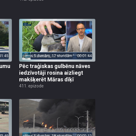
01:45
pirms 5 dienām, 17 stundām
00:01:44
ojumu
Pēc traģiskas gulbēnu nāves
iedzīvotāji rosina aizliegt
makšķerēt Māras dīķī
411. epizode
02:49
pirms 5 dienām, 18 stundām
00:02:12