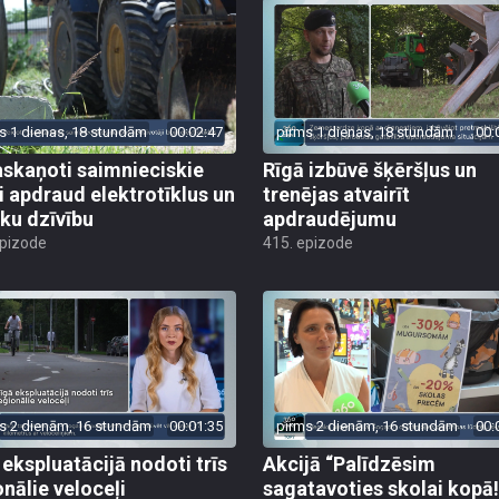
s 1 dienas, 18 stundām
00:02:47
pirms 1 dienas, 18 stundām
00:
skaņoti saimnieciskie
Rīgā izbūvē šķēršļus un
i apdraud elektrotīklus un
trenējas atvairīt
ēku dzīvību
apdraudējumu
epizode
415. epizode
s 2 dienām, 16 stundām
00:01:35
pirms 2 dienām, 16 stundām
00:
 ekspluatācijā nodoti trīs
Akcijā “Palīdzēsim
onālie veloceļi
sagatavoties skolai kopā!