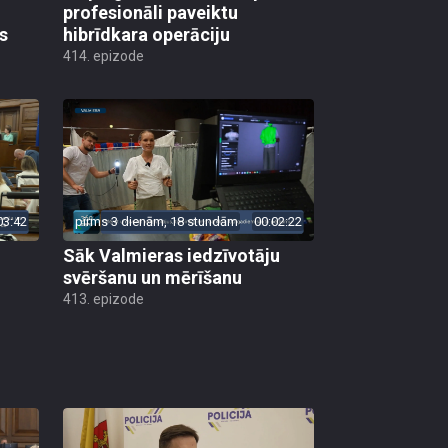
profesionāli paveiktu
s
hibrīdkara operāciju
414. epizode
03:42
pirms 3 dienām, 18 stundām
00:02:22
Sāk Valmieras iedzīvotāju
svēršanu un mērīšanu
413. epizode