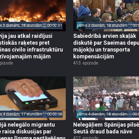
s 3 dienām, 18 stundām
00:02:31
pirms 3 dienām, 18 stundām
00:
ija jau atkal raidījusi
Sabiedrībā arvien skaļāk
istiskās raķetes pret
diskutē par Saeimas dep
inas civilo infrastruktūru
mājokļu un transporta
zīvojamajām mājām
kompensācijām
epizode
413. epizode
s 4 dienām, 17 stundām
00:03:08
pirms 4 dienām, 18 stundām
00:
ējā nelegālo migrantu
Nelegāļiem Spānijas pils
e raisa diskusijas par
Seutā draud bada nāve
enas līguma pastāvēšanu
412. epizode