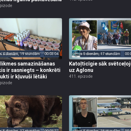
epizode
s 4 dienām, 19 stundām
00:03:04
pirms 5 dienām, 17 stundām
00:
likmes samazināšanas
Katoļticīgie sāk svētceļ
is ir sasniegts – konkrēti
uz Aglonu
kti ir kļuvuši lētāki
411. epizode
epizode
s 5 dienām, 17 stundām
00:03:27
pirms 5 dienām, 18 stundām
00: