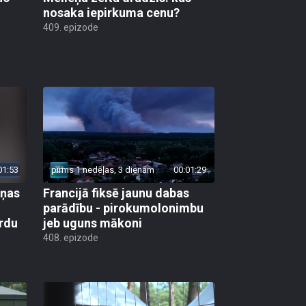
nosaka iepirkuma cenu?
409. epizode
01:53
pirms 1 nedēļas, 3 dienām
00:01:29
aņas
Francijā fiksē jaunu dabas
parādību - pirokumolonimbu
rdu
jeb uguns mākoni
408. epizode