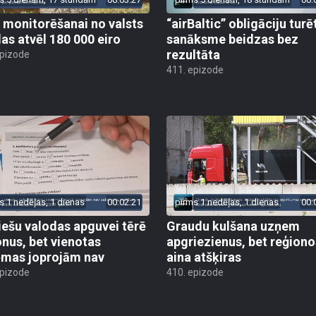
 monitorēšanai no valsts
“airBaltic” obligāciju turē
as atvēl 180 000 eiro
sanāksme beidzas bez
rezultāta
epizode
411. epizode
s 1 nedēļas, 1 dienas
00:02:21
pirms 1 nedēļas, 1 dienas
00:
iešu valodas apguvei tērē
Graudu kulšana uzņem
onus, bet vienotas
apgriezienus, bet reģiono
ēmas joprojām nav
aina atšķiras
epizode
410. epizode