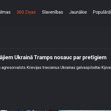
ilmas
360 Ziņas
Slavenības
Jaunākie
Populārā
ukumus civiliedzīvotājiem Ukrainā Tramps nosauc p
tājiem Ukrainā Tramps nosauc par pretīgiem
resorvalsts Krievijas triecienus Ukrainas galvaspilsētai Kijivai