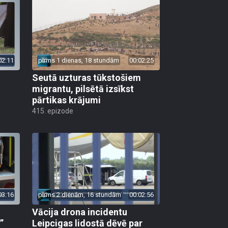
02:11
pirms 1 dienas, 18 stundām
00:02:25
Seutā uzturas tūkstošiem
migrantu, pilsētā izsīkst
pārtikas krājumi
415. epizode
03:16
pirms 2 dienām, 16 stundām
00:02:56
Vācija drona incidentu
”
Leipcigas lidostā dēvē par