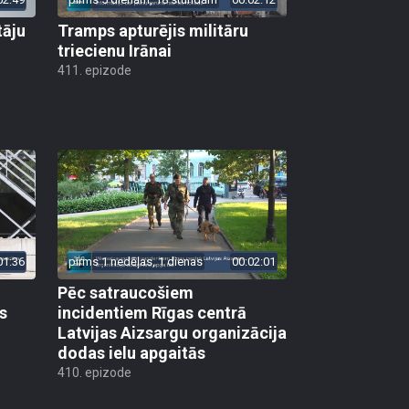
tāju
Tramps apturējis militāru
triecienu Irānai
411. epizode
01:36
pirms 1 nedēļas, 1 dienas
00:02:01
Pēc satraucošiem
s
incidentiem Rīgas centrā
Latvijas Aizsargu organizācija
dodas ielu apgaitās
410. epizode