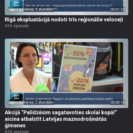
pirms 1 dienas, 2 stundām
00:01:35
Rīgā ekspluatācijā nodoti trīs reģionālie veloceļi
414. epizode
pirms 1 dienas, 2 stundām
00:03:16
Akcijā “Palīdzēsim sagatavoties skolai kopā!”
aicina atbalstīt Latvijas maznodrošinātās
ģimenes
414. epizode