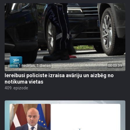
pirms 1 nedēļas, 1 dienas
00:03:39
Iereibusi policiste izraisa avāriju un aizbēg no
notikuma vietas
409. epizode