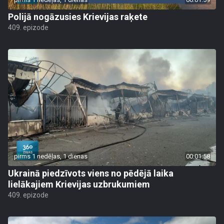
Polijā nogāzusies Krievijas raķete
409. epizode
pirms 1 nedēļas, 1 dienas
00:01:58
Ukrainā piedzīvots viens no pēdējā laika
lielākajiem Krievijas uzbrukumiem
409. epizode