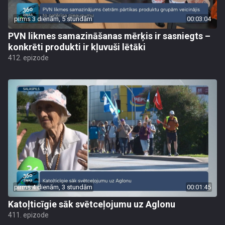
pirms 3 dienām, 5 stundām
00:03:04
PVN likmes samazināšanas mērķis ir sasniegts –
konkrēti produkti ir kļuvuši lētāki
412. epizode
pirms 4 dienām, 3 stundām
00:01:45
Katoļticīgie sāk svētceļojumu uz Aglonu
411. epizode