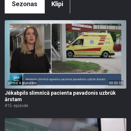
Sezonas
Klipi
pirms 4 stundām
00:03:33
Jēkabpils slimnīcā pacienta pavadonis uzbrūk
ārstam
415. epizode