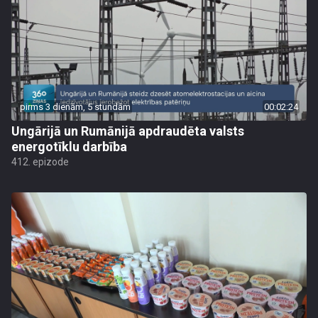
pirms 3 dienām, 5 stundām
00:02:24
Ungārijā un Rumānijā apdraudēta valsts
energotīklu darbība
412. epizode