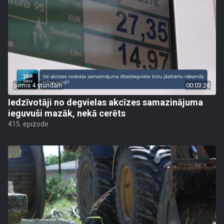
pirms 4 stundām
00:03:26
Iedzīvotāji no degvielas akcīzes samazinājuma
ieguvuši mazāk, nekā cerēts
415. epizode