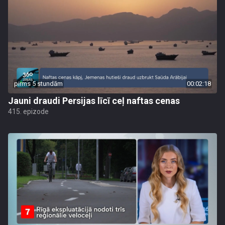
pirms 5 stundām
00:02:18
Jauni draudi Persijas līcī ceļ naftas cenas
415. epizode