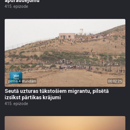
apdraudējumu
415. epizode
pirms 4 stundām
00:02:25
Seutā uzturas tūkstošiem migrantu, pilsētā
izsīkst pārtikas krājumi
415. epizode