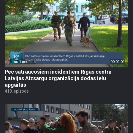
pirms 1 nedēļas
00:02:01
Pēc satraucošiem incidentiem Rīgas centrā
Latvijas Aizsargu organizācija dodas ielu
apgaitās
410. epizode