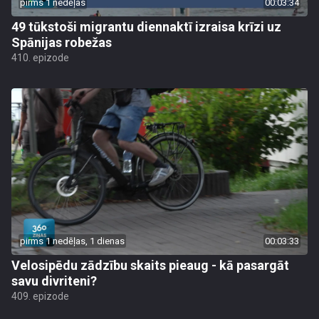
pirms 1 nedēļas
00:03:34
49 tūkstoši migrantu diennaktī izraisa krīzi uz
Spānijas robežas
410. epizode
pirms 1 nedēļas, 1 dienas
00:03:33
Velosipēdu zādzību skaits pieaug - kā pasargāt
savu divriteni?
409. epizode