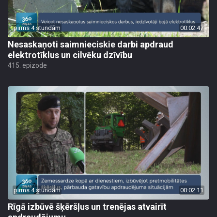
pirms 4 stundām
00:02:47
Nesaskaņoti saimnieciskie darbi apdraud
elektrotīklus un cilvēku dzīvību
415. epizode
pirms 4 stundām
00:02:11
Rīgā izbūvē šķēršļus un trenējas atvairīt