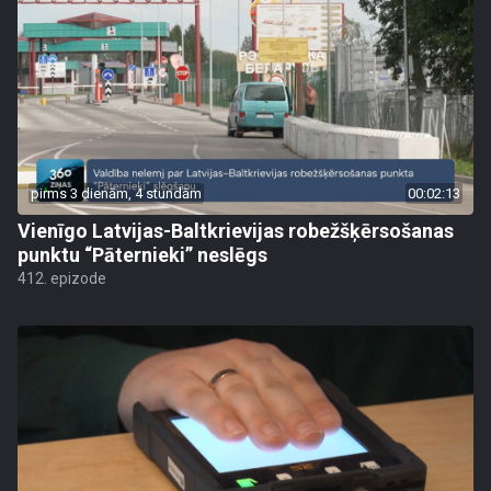
pirms 3 dienām, 4 stundām
00:02:13
Vienīgo Latvijas-Baltkrievijas robežšķērsošanas
punktu “Pāternieki” neslēgs
412. epizode