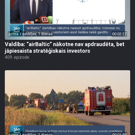
pirms 1 nedēļas, 1 dienas
00:02:27
Valdība: “airBaltic” nākotne nav apdraudēta, bet
jāpiesaista stratēģiskais investors
409. epizode
pirms 1 nedēļas, 1 dienas
00:01:59