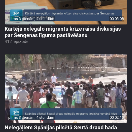
pirms 3 dienām, 4 stundām
00:03:08
Kārtējā nelegālo migrantu krīze raisa diskusijas
par Šengenas līguma pastāvēšanu
412. epizode
pirms 3 dienām, 4 stundām
00:02:10
Nelegāļiem Spānijas pilsētā Seutā draud bada