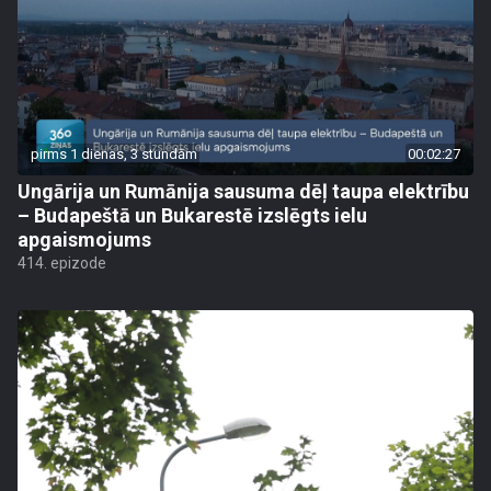
pirms 1 dienas, 3 stundām
00:02:27
Ungārija un Rumānija sausuma dēļ taupa elektrību
– Budapeštā un Bukarestē izslēgts ielu
apgaismojums
414. epizode