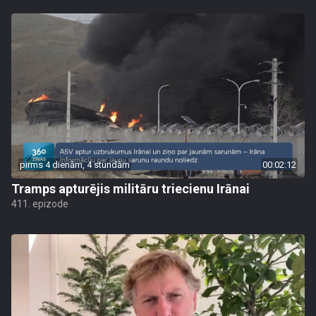
pirms 4 dienām, 4 stundām
00:02:12
Tramps apturējis militāru triecienu Irānai
411. epizode