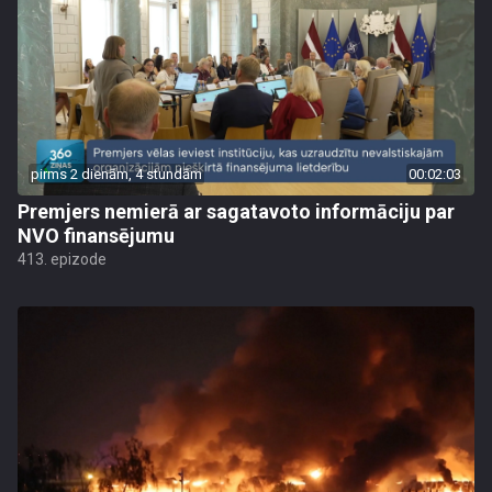
pirms 2 dienām, 4 stundām
00:02:03
Premjers nemierā ar sagatavoto informāciju par
NVO finansējumu
413. epizode