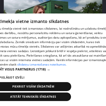
 tīmekļa vietne izmanto sīkdatnes
 tīmekļa vietnē tiek izmantotas sīkdatnes, lai nodrošinātu un uzlabotu tīmek
nes darbību., nosūtītu personalizētu reklāmu un satura ģenerēšanai, veiktu
āmas un satura mērījumus, auditorijas datu apkopošanu, kā arī produktu izst
zlabošanu. Zemāk sniedzam informāciju par visām sīkdatnēm, kuras tiek
ntotas mūsu tīmekļa vietnēs. Sīkdatnes var atšķirties atkarībā no apmeklētā
pirms 1 nedēļas, 1 dienas
00:05:05
rneta vietnes sadaļas. Lietotājam jebkurā brīdī ir iespēja piekrist, atteikties va
Melleņu zelta drudzis: kas nosaka iepirkuma
īt savu piekrišanu. Piekrišanas sniegšana, kā arī tās atsaukšana vai mainīša
ecas uz visām interneta vietnes sadaļām. Vairāk informācijas par izmantotaj
cenu?
atnēm skatīt
sīkdatņu izmantošanas noteikumos.
409. epizode
ĪT VISUS PARTNERUS
(1718) →
PIELĀGOT IZVĒLI
PIEKRIST VISĀM SĪKDATNĒM
ATSTĀT TEHNISKĀS SĪKDATNES