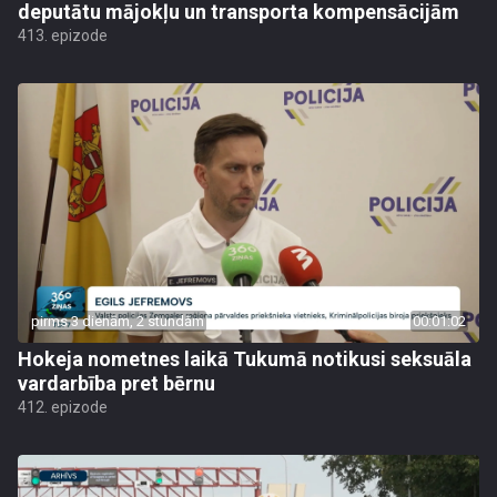
deputātu mājokļu un transporta kompensācijām
413. epizode
pirms 3 dienām, 2 stundām
00:01:02
Hokeja nometnes laikā Tukumā notikusi seksuāla
vardarbība pret bērnu
412. epizode