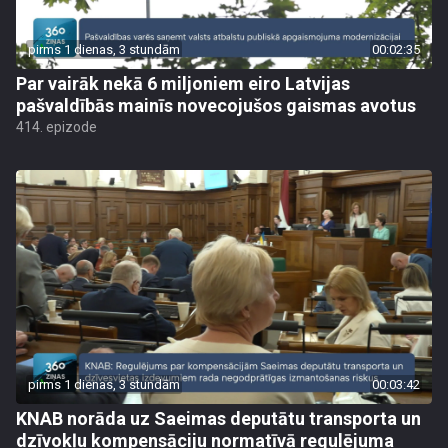
pirms 1 dienas, 3 stundām
00:02:35
Par vairāk nekā 6 miljoniem eiro Latvijas
pašvaldībās mainīs novecojušos gaismas avotus
414. epizode
pirms 1 dienas, 3 stundām
00:03:42
KNAB norāda uz Saeimas deputātu transporta un
dzīvokļu kompensāciju normatīvā regulējuma