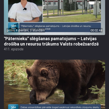
pirms 4 dienām, 3 stundām
00:02:44
"Pāternieku" slēgšanas pamatojums – Latvijas
drošība un resursu trūkums Valsts robežsardzē
411. epizode