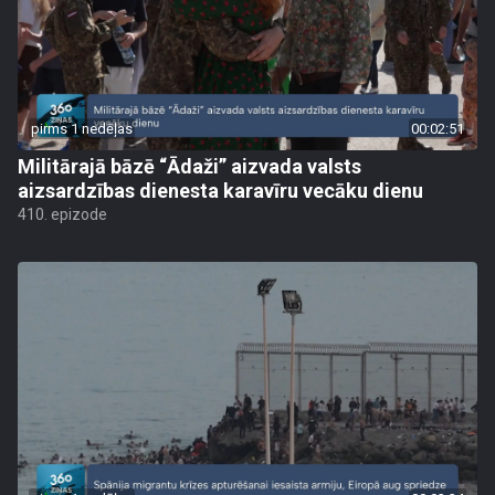
pirms 1 nedēļas
00:02:51
Militārajā bāzē “Ādaži” aizvada valsts
aizsardzības dienesta karavīru vecāku dienu
410. epizode