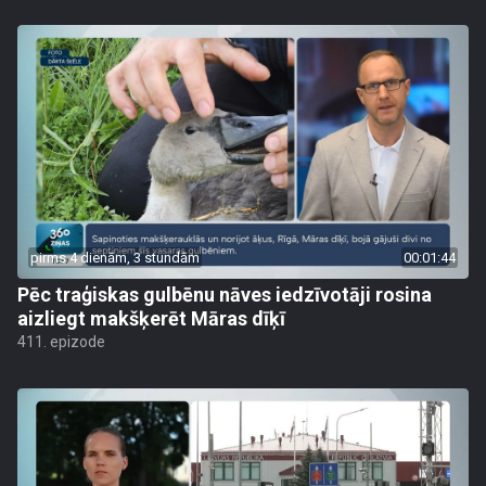
pirms 4 dienām, 3 stundām
00:01:44
Pēc traģiskas gulbēnu nāves iedzīvotāji rosina
aizliegt makšķerēt Māras dīķī
411. epizode