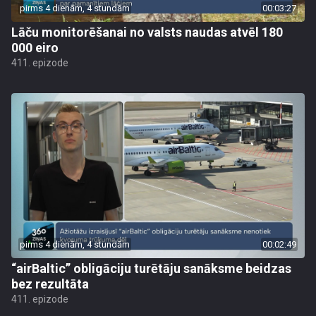
pirms 4 dienām, 4 stundām
00:03:27
Lāču monitorēšanai no valsts naudas atvēl 180
000 eiro
411. epizode
pirms 4 dienām, 4 stundām
00:02:49
“airBaltic” obligāciju turētāju sanāksme beidzas
bez rezultāta
411. epizode