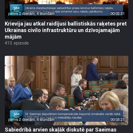
pirms 2 dienām, 4 stundām
00:02:31
Krievija jau atkal raidījusi ballistiskās raķetes pret
Ukrainas civilo infrastruktūru un dzīvojamajām
mājām
413. epizode
pirms 2 dienām, 4 stundām
00:03:21
Sabiedrībā arvien skaļāk diskutē par Saeimas