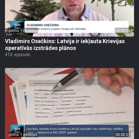
pirms 1 nedēļas
00:03:23
Vladimirs Osečkins: Latvija ir iekļauta Krievijas
operatīvās izstrādes plānos
410. epizode
pirms 1 nedēļas
00:02:21