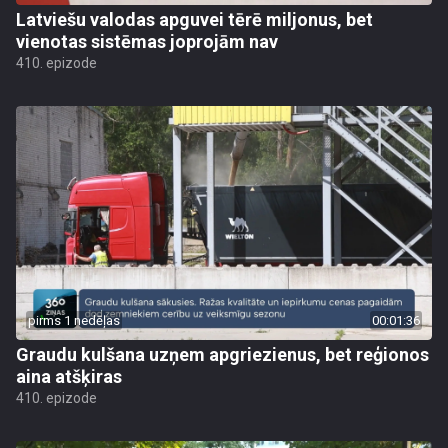
Latviešu valodas apguvei tērē miljonus, bet
vienotas sistēmas joprojām nav
410. epizode
pirms 1 nedēļas
00:01:36
Graudu kulšana uzņem apgriezienus, bet reģionos
aina atšķiras
410. epizode