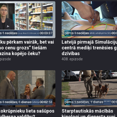
s 1 nedēļas
00:03:37
pirms 1 nedēļas
00:
iku pērkam vairāk, bet vai
Latvijā pirmajā Simulācij
o cenu grozs” tiešām
centrā mediķi trenēsies g
zina kopējo čeku?
dzīvības
epizode
408. epizode
s 1 nedēļas, 1 dienas
00:02:53
pirms 1 nedēļas, 1 dienas
00:
kokrūpnieku lieta sašūpos
Starptautiskās mācībās
Kulberga valdību?
kinologi un dienesta suņi