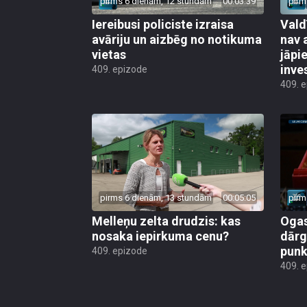
pirms 6 dienām, 12 stundām
00:03:39
pirm
Iereibusi policiste izraisa
Vald
avāriju un aizbēg no notikuma
nav 
vietas
jāpi
inve
409. epizode
409. 
pirms 6 dienām, 13 stundām
00:05:05
pirm
Melleņu zelta drudzis: kas
Ogas
nosaka iepirkuma cenu?
dārg
punk
409. epizode
409. 