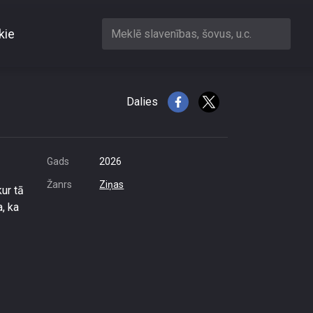
kie
Meklē slavenības, šovus, u.c.
jies
Dalies
Gads
2026
Žanrs
Ziņas
ur tā
a, ka