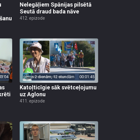
u
Nelegāļiem Spānijas pilsētā
Seutā draud bada nāve
ēšanu
412. epizode
03:04
pirms 2 dienām, 12 stundām
00:01:45
as
Katoļticīgie sāk svētceļojumu
krēti
uz Aglonu
411. epizode