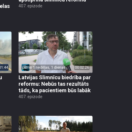
elas
407. epizode
01:44
pirms 1 nedēļas, 1 dienas
00:02:26
u
Latvijas Slimnīcu biedrība par
reformu: Nebūs tas rezultāts
tāds, ka pacientiem būs labāk
407. epizode