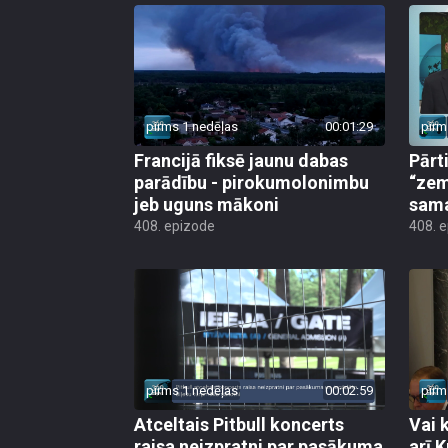
pirms 1 nedēļas
00:01:29
pirm
Francijā fiksē jaunu dabas
Pārt
parādību - pirokumolonimbu
“zem
jeb uguns mākoni
sama
408. epizode
408. 
pirms 1 nedēļas
00:02:59
pirm
Atceltais Pitbull koncerts
Vai 
raisa neizpratni par pasākuma
arī 