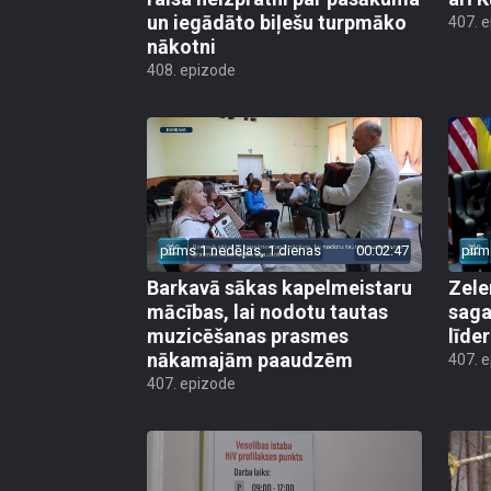
un iegādāto biļešu turpmāko
407. 
nākotni
408. epizode
pirms 1 nedēļas, 1 dienas
00:02:47
pirm
Barkavā sākas kapelmeistaru
Zele
mācības, lai nodotu tautas
saga
muzicēšanas prasmes
līde
nākamajām paaudzēm
407. 
407. epizode