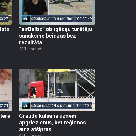
03:27
pirms 2 dienām, 13 stundām
00:02:49
lsts
“airBaltic” obligāciju turētāju
sanāksme beidzas bez
rezultāta
411. epizode
02:21
pirms 5 dienām, 14 stundām
00:01:36
 tērē
Graudu kulšana uzņem
apgriezienus, bet reģionos
aina atšķiras
410. epizode