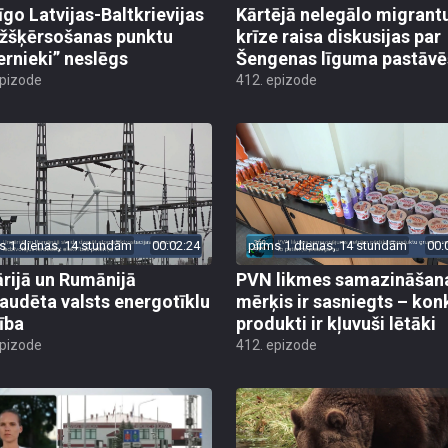
īgo Latvijas-Baltkrievijas
Kārtējā nelegālo migrant
žšķērsošanas punktu
krīze raisa diskusijas par
ernieki” neslēgs
Šengenas līguma pastāv
epizode
412. epizode
s 1 dienas, 14 stundām
00:02:24
pirms 1 dienas, 14 stundām
00:
rijā un Rumānijā
PVN likmes samazināšan
audēta valsts energotīklu
mērķis ir sasniegts – kon
ība
produkti ir kļuvuši lētāki
epizode
412. epizode