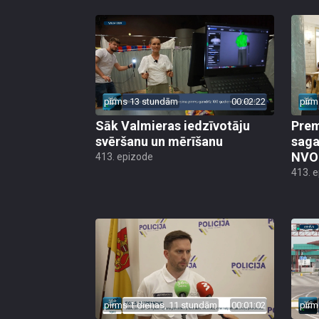
pirms 13 stundām
00:02:22
pirm
Sāk Valmieras iedzīvotāju
Prem
svēršanu un mērīšanu
saga
NVO 
413. epizode
413. 
pirms 1 dienas, 11 stundām
00:01:02
pirm