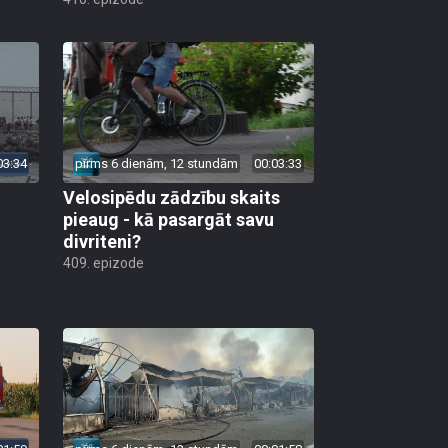
03:34
pirms 6 dienām, 12 stundām
00:03:33
Velosipēdu zādzību skaits
pieaug - kā pasargāt savu
divriteni?
409. epizode