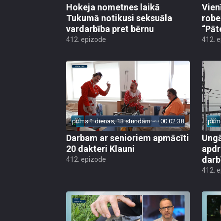
Hokeja nometnes laikā
Vien
Tukumā notikusi seksuāla
robe
vardarbība pret bērnu
“Pāt
412. epizode
412. 
pirms 1 dienas, 13 stundām
00:02:38
pirm
Darbam ar senioriem apmācīti
Ungā
20 dakteri Klauni
apdr
darb
412. epizode
412. 