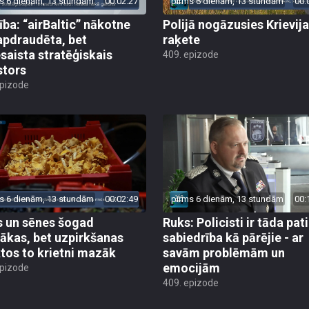
s 6 dienām, 13 stundām
00:02:27
pirms 6 dienām, 13 stundām
00:
ība: “airBaltic” nākotne
Polijā nogāzusies Krievij
apdraudēta, bet
raķete
esaista stratēģiskais
409. epizode
stors
epizode
s 6 dienām, 13 stundām
00:02:49
pirms 6 dienām, 13 stundām
00:
 un sēnes šogad
Ruks: Policisti ir tāda pati
ākas, bet uzpirkšanas
sabiedrība kā pārējie - ar
tos to krietni mazāk
savām problēmām un
emocijām
epizode
409. epizode