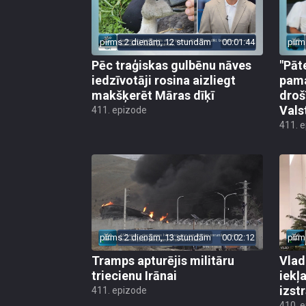
pirms 2 dienām, 12 stundām
00:01:44
pirm
Pēc traģiskas gulbēnu nāves
"Pāt
iedzīvotāji rosina aizliegt
pama
makšķerēt Māras dīķī
droš
Vals
411. epizode
411. 
pirms 2 dienām, 13 stundām
00:02:12
pirm
Tramps apturējis militāru
Vlad
triecienu Irānai
iekļ
izst
411. epizode
410. 