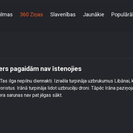
ilmas
360 Ziņas
Slavenības
Jaunākie
Populārā
 un Irānas divu nedēļu pamiers pagaidām nav īsteno
ers pagaidām nav īstenojies
as ilga nepilnu diennakti. Izraēla turpināja uzbrukumus Libānai, k
oristus. Irānā turpināja lidot uzbrucēju droni. Tāpēc Irāna paziņoj
era sarunas nav pat jēgas sākt.