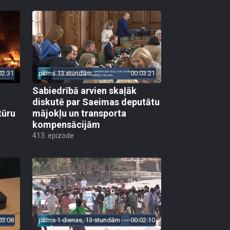
02:31
pirms 13 stundām
00:03:21
Sabiedrībā arvien skaļāk
diskutē par Saeimas deputātu
tūru
mājokļu un transporta
kompensācijām
413. epizode
03:08
pirms 1 dienas, 13 stundām
00:02:10