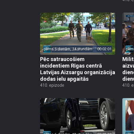
pirms 5 dienām, 14 stundām
00:02:01
pirm
Pēc satraucošiem
Mili
incidentiem Rīgas centrā
aizv
Latvijas Aizsargu organizācija
dien
dodas ielu apgaitās
dien
410. epizode
410. 