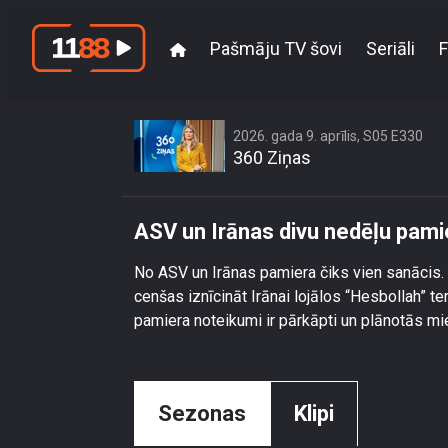
Pašmāju TV šovi
Seriāli
F
ASV
2026. gada 9. aprīlis, S05 E330
360 Ziņas
ASV un Irānas divu nedēļu pami
No ASV un Irānas pamiera čiks vien sanācis. T
cenšas iznīcināt Irānai lojālos “Hesbollah” ter
pamiera noteikumi ir pārkāpti un plānotās mi
Sezonas
Klipi