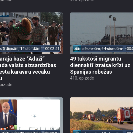
s 5 dienām, 14 stundām
00:02:51
pirms 5 dienām, 14 stundām
00:
tārajā bāzē “Ādaži”
49 tūkstoši migrantu
ada valsts aizsardzības
diennaktī izraisa krīzi uz
esta karavīru vecāku
Spānijas robežas
u
410. epizode
epizode