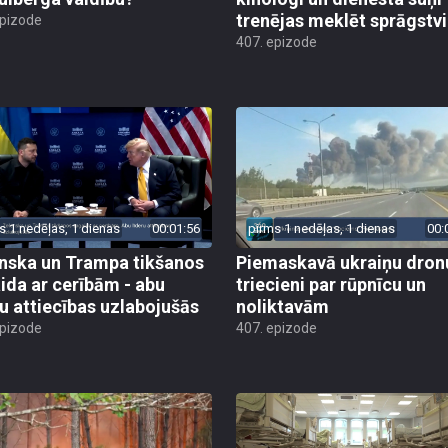
trenējas meklēt sprāgstvi
epizode
407. epizode
s 1 nedēļas, 1 dienas
00:01:56
pirms 1 nedēļas, 1 dienas
00:
nska un Trampa tikšanos
Piemaskavā ukraiņu dron
ida ar cerībām - abu
triecieni par rūpnīcu un
ru attiecības uzlabojušās
noliktavām
epizode
407. epizode