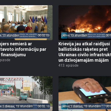
s 13 stundām
00:02:03
pirms 13 stundām
00:
jers nemierā ar
Krievija jau atkal raidījusi
tavoto informāciju par
ballistiskās raķetes pret
finansējumu
Ukrainas civilo infrastruk
un dzīvojamajām mājām
epizode
413. epizode
s 1 dienas, 13 stundām
00:02:13
pirms 1 dienas, 13 stundām
00: