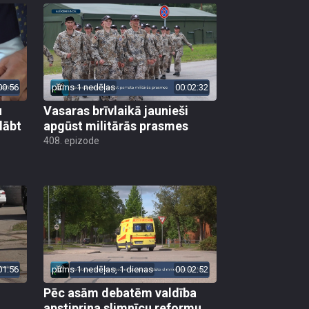
00:56
pirms 1 nedēļas
00:02:32
u
Vasaras brīvlaikā jaunieši
lābt
apgūst militārās prasmes
408. epizode
01:56
pirms 1 nedēļas, 1 dienas
00:02:52
Pēc asām debatēm valdība
apstiprina slimnīcu reformu