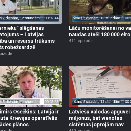
s 2 dienām, 12 stundām
00:02:44
pirms 2 dienām, 13 stundām
00:
ernieku" slēgšanas
Lāču monitorēšanai no va
tojums – Latvijas
naudas atvēl 180 000 eiro
ība un resursu trūkums
411. epizode
ts robežsardzē
epizode
s 5 dienām, 11 stundām
00:03:23
pirms 5 dienām, 11 stundām
00:
imirs Osečkins: Latvija ir
Latviešu valodas apguvei
auta Krievijas operatīvās
miljonus, bet vienotas
rādes plānos
sistēmas joprojām nav
epizode
410. epizode