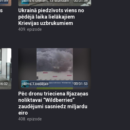
01:59
pirms 6 dienām, 13 stundām
00:01:58
as
Ukrainā piedzīvots viens no
pēdējā laika lielākajiem
Krievijas uzbrukumiem
409. epizode
16:02
pirms 1 nedēļas
00:01:53
Pēc dronu trieciena Rjazaņas
noliktavai “Wildberries”
zaudējumi sasniedz miljardu
eiro
408. epizode